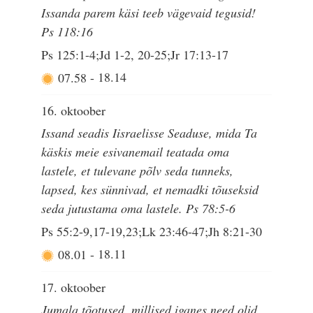
Issanda parem käsi teeb vägevaid tegusid!
Ps 118:16
Ps 125:1-4;Jd 1-2, 20-25;Jr 17:13-17
07.58
-
18.14
16. oktoober
Issand seadis Iisraelisse Seaduse, mida Ta
käskis meie esivanemail teatada oma
lastele, et tulevane põlv seda tunneks,
lapsed, kes sünnivad, et nemadki tõuseksid
seda jutustama oma lastele. Ps 78:5-6
Ps 55:2-9,17-19,23;Lk 23:46-47;Jh 8:21-30
08.01
-
18.11
17. oktoober
Jumala tõotused, millised iganes need olid,