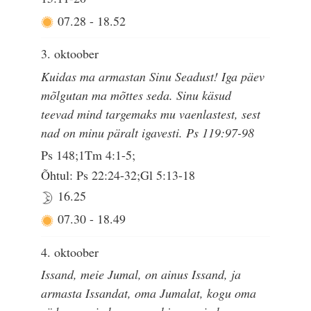
07.28
-
18.52
3. oktoober
Kuidas ma armastan Sinu Seadust! Iga päev
mõlgutan ma mõttes seda. Sinu käsud
teevad mind targemaks mu vaenlastest, sest
nad on minu päralt igavesti. Ps 119:97-98
Ps 148;1Tm 4:1-5;
Õhtul: Ps 22:24-32;Gl 5:13-18
16.25
07.30
-
18.49
4. oktoober
Issand, meie Jumal, on ainus Issand, ja
armasta Issandat, oma Jumalat, kogu oma