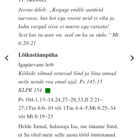
Jeesus ütleb: „Koguge endile aardeid
taevasse, kus koi ega rooste neid ei riku ja
kuhu vargad sisse ei murra ega varasta!
Sest kus su aare on, seal on ka su süda.“ Mt
6:20-21
Lõikustänupüha
Igapäevane leib
Kõikide silmad ootavad Sind ja Sina annad
neile nende roa omal ajal. Ps 145:15
KLPR 154
Ps 104:1,13–14,24,27–28,33;Jl 2:21–
27;1Tm 6:6–10 või 1Tm 4:4–5;Mt 6:25–34
või Mt 6:19–23
Helde Jumal, halastaja Isa, me täname Sind,
et Sa oled meie selle aasta tööd õnnistanud.