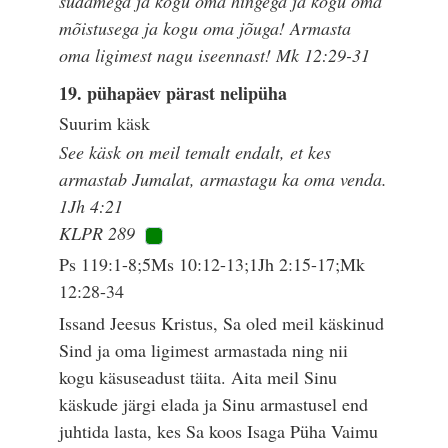
südamega ja kogu oma hingega ja kogu oma
mõistusega ja kogu oma jõuga! Armasta
oma ligimest nagu iseennast! Mk 12:29-31
19. pühapäev pärast nelipüha
Suurim käsk
See käsk on meil temalt endalt, et kes
armastab Jumalat, armastagu ka oma venda.
1Jh 4:21
KLPR 289
Ps 119:1-8;5Ms 10:12-13;1Jh 2:15-17;Mk
12:28-34
Issand Jeesus Kristus, Sa oled meil käskinud
Sind ja oma ligimest armastada ning nii
kogu käsuseadust täita. Aita meil Sinu
käskude järgi elada ja Sinu armastusel end
juhtida lasta, kes Sa koos Isaga Püha Vaimu