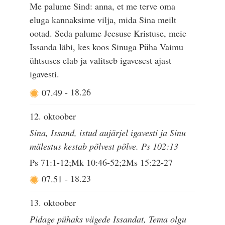
Me palume Sind: anna, et me terve oma
eluga kannaksime vilja, mida Sina meilt
ootad. Seda palume Jeesuse Kristuse, meie
Issanda läbi, kes koos Sinuga Püha Vaimu
ühtsuses elab ja valitseb igavesest ajast
igavesti.
07.49
-
18.26
12. oktoober
Sina, Issand, istud aujärjel igavesti ja Sinu
mälestus kestab põlvest põlve. Ps 102:13
Ps 71:1-12;Mk 10:46-52;2Ms 15:22-27
07.51
-
18.23
13. oktoober
Pidage pühaks vägede Issandat, Tema olgu