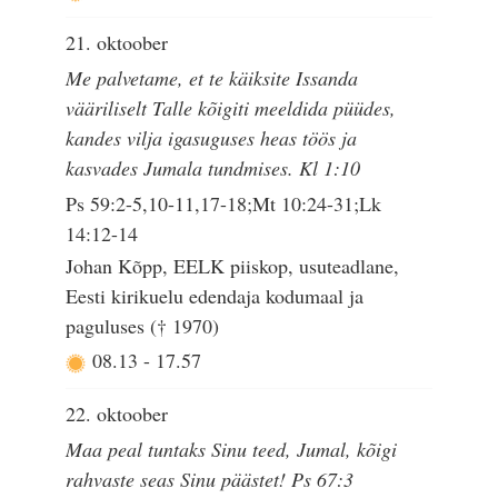
21. oktoober
Me palvetame, et te käiksite Issanda
vääriliselt Talle kõigiti meeldida püüdes,
kandes vilja igasuguses heas töös ja
kasvades Jumala tundmises. Kl 1:10
Ps 59:2-5,10-11,17-18;Mt 10:24-31;Lk
14:12-14
Johan Kõpp, EELK piiskop, usuteadlane,
Eesti kirikuelu edendaja kodumaal ja
paguluses († 1970)
08.13
-
17.57
22. oktoober
Maa peal tuntaks Sinu teed, Jumal, kõigi
rahvaste seas Sinu päästet! Ps 67:3