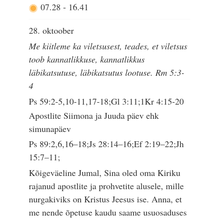
07.28
-
16.41
28. oktoober
Me kiitleme ka viletsusest, teades, et viletsus
toob kannatlikkuse, kannatlikkus
läbikatsutuse, läbikatsutus lootuse. Rm 5:3-
4
Ps 59:2-5,10-11,17-18;Gl 3:11;1Kr 4:15-20
Apostlite Siimona ja Juuda päev ehk
simunapäev
Ps 89:2,6,16–18;Js 28:14–16;Ef 2:19–22;Jh
15:7–11;
Kõigeväeline Jumal, Sina oled oma Kiriku
rajanud apostlite ja prohvetite alusele, mille
nurgakiviks on Kristus Jeesus ise. Anna, et
me nende õpetuse kaudu saame usuosaduses