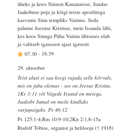
üheks ja koos Siimon Kananaiose, Juudas
Jaakobuse poja ja kõigi teiste apostlitega
kasvame Sinu templiks Vaimus. Seda
palume Jeesuse Kristuse, meie Issanda läbi,
kes koos Sinuga Püha Vaimu ühtsuses elab
ja valitseb igavesest ajast igavesti.
07.30
-
16.39
29. oktoober
Teist alust ei saa keegi rajada selle kõrvale,
mis on juba olemas - see on Jeesus Kristus.
1Kr 3:11 või Vägede Issand on meiega,
Jaakobi Jumal on meile kindlaks
varjupaigaks. Ps 46:12
Ps 125:1-4;Rm 10:9-10;2Kn 2:1,6-15a
Rudolf Tobias, organist ja helilooja († 1918)