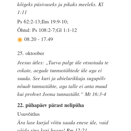
kõigeks püsivuseks ja pikaks meeleks. Kl
1:11
Ps 62:2-13;Ilm 19:9-10;
Õhtul: Ps 108:2-7;Gl 1:1-12
08.20
-
17.49
25. oktoober
Jeesus ütles: „Taeva palge üle otsustada te
oskate, aegade tunnustähtede üle aga ei
suuda. See kuri ja abielurikkuja sugupõlv
nõuab tunnustähte, aga talle ei anta muud
kui prohvet Joona tunnustäht.“ Mt 16:3-4
22. pühapäev pärast nelipüha
Usuvõitlus
Ära lase kurjal võitu saada enese üle, vaid
võida sina kuri heaga! Rm 12:21