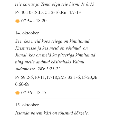
teie kartus ja Tema olgu teie hirm! Js 8:13
Ps 40:10-18;Lk 5:12-16;Rm 4:7-13
07.54
-
18.20
14. oktoober
See, kes meid koos teiega on kinnitanud
Kristusesse ja kes meid on võidnud, on
Jumal, kes on meid ka pitseriga kinnitanud
ning meile andnud käsirahaks Vaimu
südamesse. 2Kr 1:21-22
Ps 59:2-5,10-11,17-18;2Ms 32:1-6,15-20;Jh
6:66-69
07.56
-
18.17
15. oktoober
Issanda parem käsi on tõusnud kõrgele,