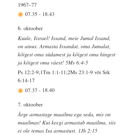
1967–77
07.35
-
18.43
6. oktoober
Kuule, Iisrael! Issand, meie Jumal Issand,
on ainus. Armasta Issandat, oma Jumalat,
kõigest oma südamest ja kõigest oma hingest
ja kõigest oma väest! 5Ms 6:4-5
Ps 12:2-9;1Tm 1:1-11;2Ms 23:1-9 või Srk
6:14-17
07.37
-
18.40
7. oktoober
Ärge armastage maailma ega seda, mis on
maailmas! Kui keegi armastab maailma, siis
ei ole temas Isa armastust. 1Jh 2:15