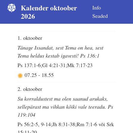
Kalender oktoober
Info
2026
Seaded
1. oktoober
Tänage Issandat, sest Tema on hea, sest
Tema heldus kestab igavesti! Ps 136:1
Ps 137:1-6;Gl 4:21-31;Mk 7:17-23
07.25
-
18.55
2. oktoober
Su korraldustest ma olen saanud arukaks,
sellepärast ma vihkan kõiki vale teeradu. Ps
119:104
Ps 56:2-5, 9-14;Jh 8:31-38;Rm 7:1-6 või Srk
15:11-20