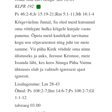
KLPR 192
Ps 46:2-8;Jr 15:19-21;Rm 5:1-11;Mt 16:1-4
Kõigeväeline Jumal, Sa oled meid kutsunud
oma võitlejate hulka kõigele kurjale vastu
panema. Õpeta meid kuulekalt tarvitama
kogu usu sõjavarustust ning juhi ise meie
samme. Vii püha Kirik võidule oma nime
ülistuseks ja auks, Jeesuse Kristuse, meie
Issanda läbi, kes koos Sinuga Püha Vaimu
ühtsuses elab ja valitseb igavesest ajast
igavesti.
Lisalugemine: Lm 28-43
Õhtul: Ps 108:2-7;Ilm 14:6-7;Ps 108:2-7;Gl
1:1-12
talveaeg
03.00