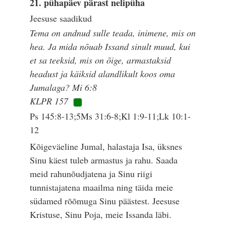
21. pühapäev pärast nelipüha
Jeesuse saadikud
Tema on andnud sulle teada, inimene, mis on
hea. Ja mida nõuab Issand sinult muud, kui
et sa teeksid, mis on õige, armastaksid
headust ja käiksid alandlikult koos oma
Jumalaga? Mi 6:8
KLPR 157
Ps 145:8-13;5Ms 31:6-8;Kl 1:9-11;Lk 10:1-
12
Kõigeväeline Jumal, halastaja Isa, üksnes
Sinu käest tuleb armastus ja rahu. Saada
meid rahunõudjatena ja Sinu riigi
tunnistajatena maailma ning täida meie
südamed rõõmuga Sinu päästest. Jeesuse
Kristuse, Sinu Poja, meie Issanda läbi.