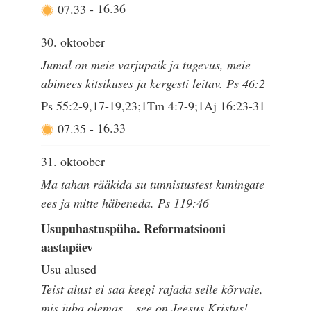
07.33
-
16.36
30. oktoober
Jumal on meie varjupaik ja tugevus, meie
abimees kitsikuses ja kergesti leitav. Ps 46:2
Ps 55:2-9,17-19,23;1Tm 4:7-9;1Aj 16:23-31
07.35
-
16.33
31. oktoober
Ma tahan rääkida su tunnistustest kuningate
ees ja mitte häbeneda. Ps 119:46
Usupuhastuspüha. Reformatsiooni
aastapäev
Usu alused
Teist alust ei saa keegi rajada selle kõrvale,
mis juba olemas – see on Jeesus Kristus!