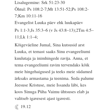
Lisalugemine: Srk 51:23-30
Õhtul: Ps 108:2-7;Mt 13:51-52;Ps 108:2-
7;Km 10:11-16
Evangelist Luuka päev ehk luukapäev
Ps 1:1-3;Js 35:3–6 (v Js 43:8–13);2Tm 4:5–
11;Lk 1:1–4;
Kõigeväeline Jumal, Sina kutsusid arst
Luuka, et temast saaks Sinu evangeeliumi
kuulutaja ja inimhingede ravija. Anna, et
tema evangeeliumi ravim tervendaks kõik
meie hingehaigused ja teeks meie südamed
ärksaks armastama ja teenima. Seda palume
Jeesuse Kristuse, meie Issanda läbi, kes
koos Sinuga Püha Vaimu ühtsuses elab ja
valitseb igavesest ajast igavesti.
19.12