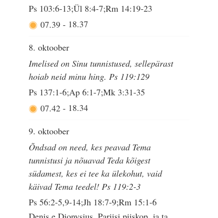
Ps 103:6-13;Ül 8:4-7;Rm 14:19-23
07.39
-
18.37
8. oktoober
Imelised on Sinu tunnistused, sellepärast
hoiab neid minu hing. Ps 119:129
Ps 137:1-6;Ap 6:1-7;Mk 3:31-35
07.42
-
18.34
9. oktoober
Õndsad on need, kes peavad Tema
tunnistusi ja nõuavad Teda kõigest
südamest, kes ei tee ka ülekohut, vaid
käivad Tema teedel! Ps 119:2-3
Ps 56:2-5,9-14;Jh 18:7-9;Rm 15:1-6
Denis e Dionysius, Pariisi piiskop, ja ta