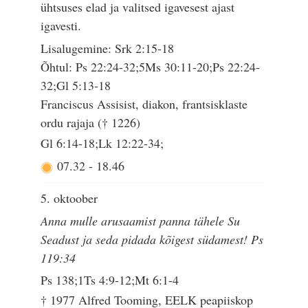
ühtsuses elad ja valitsed igavesest ajast
igavesti.
Lisalugemine: Srk 2:15-18
Õhtul: Ps 22:24-32;5Ms 30:11-20;Ps 22:24-
32;Gl 5:13-18
Franciscus Assisist, diakon, frantsisklaste
ordu rajaja († 1226)
Gl 6:14-18;Lk 12:22-34;
07.32
-
18.46
5. oktoober
Anna mulle arusaamist panna tähele Su
Seadust ja seda pidada kõigest südamest! Ps
119:34
Ps 138;1Ts 4:9-12;Mt 6:1-4
† 1977 Alfred Tooming, EELK peapiiskop