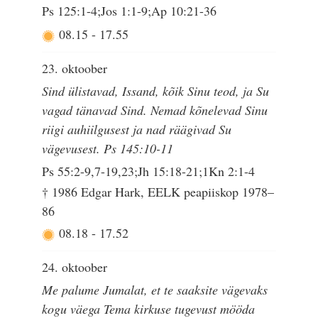
Ps 125:1-4;Jos 1:1-9;Ap 10:21-36
08.15
-
17.55
23. oktoober
Sind ülistavad, Issand, kõik Sinu teod, ja Su
vagad tänavad Sind. Nemad kõnelevad Sinu
riigi auhiilgusest ja nad räägivad Su
vägevusest. Ps 145:10-11
Ps 55:2-9,7-19,23;Jh 15:18-21;1Kn 2:1-4
† 1986 Edgar Hark, EELK peapiiskop 1978–
86
08.18
-
17.52
24. oktoober
Me palume Jumalat, et te saaksite vägevaks
kogu väega Tema kirkuse tugevust mööda