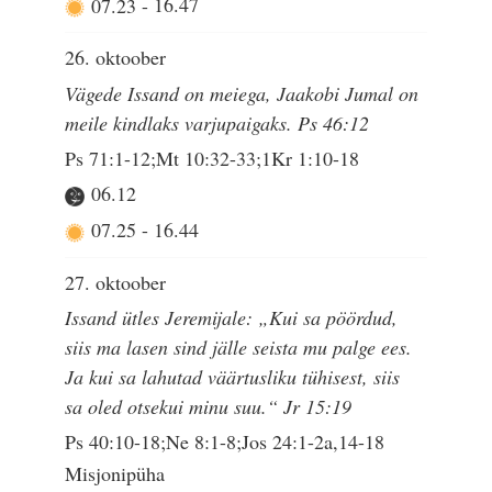
07.23
-
16.47
26. oktoober
Vägede Issand on meiega, Jaakobi Jumal on
meile kindlaks varjupaigaks. Ps 46:12
Ps 71:1-12;Mt 10:32-33;1Kr 1:10-18
06.12
07.25
-
16.44
27. oktoober
Issand ütles Jeremijale: „Kui sa pöördud,
siis ma lasen sind jälle seista mu palge ees.
Ja kui sa lahutad väärtusliku tühisest, siis
sa oled otsekui minu suu.“ Jr 15:19
Ps 40:10-18;Ne 8:1-8;Jos 24:1-2a,14-18
Misjonipüha