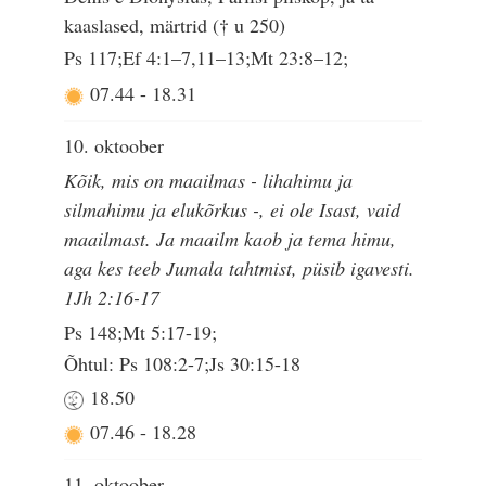
kaaslased, märtrid († u 250)
Ps 117;Ef 4:1–7,11–13;Mt 23:8–12;
07.44
-
18.31
10. oktoober
Kõik, mis on maailmas - lihahimu ja
silmahimu ja elukõrkus -, ei ole Isast, vaid
maailmast. Ja maailm kaob ja tema himu,
aga kes teeb Jumala tahtmist, püsib igavesti.
1Jh 2:16-17
Ps 148;Mt 5:17-19;
Õhtul: Ps 108:2-7;Js 30:15-18
18.50
07.46
-
18.28
11. oktoober