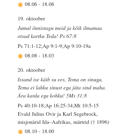
08.06
-
18.06
19. oktoober
Jumal õnnistagu meid ja kõik ilmamaa
otsad kartku Teda! Ps 67:8
Ps 71:1-12;Ap 9:1-9;Ap 9:10-19a
08.08
-
18.03
20. oktoober
Issand ise käib su ees, Tema on sinuga,
Tema ei lahku sinust ega jäta sind maha.
Ära karda ega kohku! 5Ms 31:8
Ps 40:10-18;Ap 16:25-34;Mt 10:5-15
Evald Julius Ovir ja Karl Segebrock,
misjonärid Ida–Aafrikas, märtrid († 1896)
08.10
-
18.00