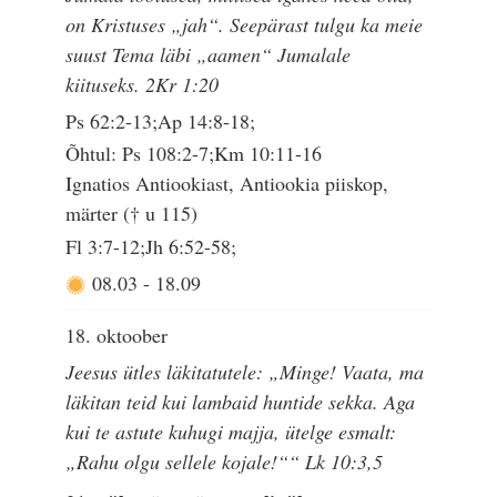
on Kristuses „jah“. Seepärast tulgu ka meie
suust Tema läbi „aamen“ Jumalale
kiituseks. 2Kr 1:20
Ps 62:2-13;Ap 14:8-18;
Õhtul: Ps 108:2-7;Km 10:11-16
Ignatios Antiookiast, Antiookia piiskop,
märter († u 115)
Fl 3:7-12;Jh 6:52-58;
08.03
-
18.09
18. oktoober
Jeesus ütles läkitatutele: „Minge! Vaata, ma
läkitan teid kui lambaid huntide sekka. Aga
kui te astute kuhugi majja, ütelge esmalt:
„Rahu olgu sellele kojale!““ Lk 10:3,5