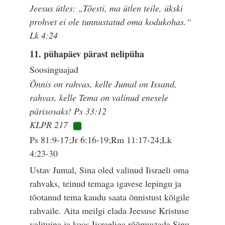
Jeesus ütles: „Tõesti, ma ütlen teile, ükski
prohvet ei ole tunnustatud oma kodukohas.“
Lk 4:24
11. pühapäev pärast nelipüha
Soosinguajad
Õnnis on rahvas, kelle Jumal on Issand,
rahvas, kelle Tema on valinud enesele
pärisosaks! Ps 33:12
KLPR 217
Ps 81:9-17;Jr 6:16-19;Rm 11:17-24;Lk
4:23-30
Ustav Jumal, Sina oled valinud Iisraeli oma
rahvaks, teinud temaga igavese lepingu ja
tõotanud tema kaudu saata õnnistust kõigile
rahvaile. Aita meilgi elada Jeesuse Kristuse
valituina ja koos Iisraeliga rõõmustada Sinu