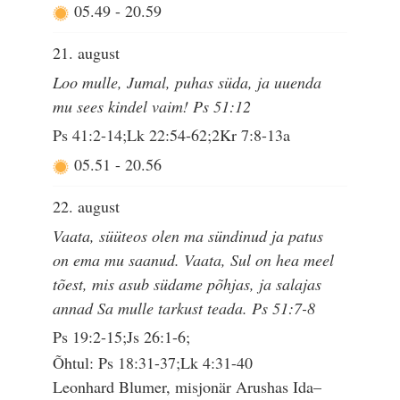
05.49
-
20.59
21. august
Loo mulle, Jumal, puhas süda, ja uuenda
mu sees kindel vaim! Ps 51:12
Ps 41:2-14;Lk 22:54-62;2Kr 7:8-13a
05.51
-
20.56
22. august
Vaata, süüteos olen ma sündinud ja patus
on ema mu saanud. Vaata, Sul on hea meel
tõest, mis asub südame põhjas, ja salajas
annad Sa mulle tarkust teada. Ps 51:7-8
Ps 19:2-15;Js 26:1-6;
Õhtul: Ps 18:31-37;Lk 4:31-40
Leonhard Blumer, misjonär Arushas Ida–