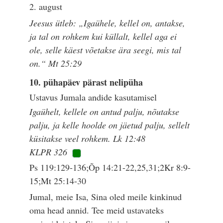
2. august
Jeesus ütleb: „Igaühele, kellel on, antakse,
ja tal on rohkem kui küllalt, kellel aga ei
ole, selle käest võetakse ära seegi, mis tal
on.“ Mt 25:29
10. pühapäev pärast nelipüha
Ustavus Jumala andide kasutamisel
Igaühelt, kellele on antud palju, nõutakse
palju, ja kelle hoolde on jäetud palju, sellelt
küsitakse veel rohkem. Lk 12:48
KLPR 326
Ps 119:129-136;Õp 14:21-22,25,31;2Kr 8:9-
15;Mt 25:14-30
Jumal, meie Isa, Sina oled meile kinkinud
oma head annid. Tee meid ustavateks