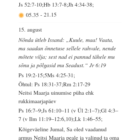
Js 52:7-10;Hb 13:7-8;Jh 4:34-38;
05.35
-
21.15
15. august
Nõnda ütleb Issand: „Kuule, maa! Vaata,
ma saadan õnnetuse sellele rahvale, nende
mõtete vilja; sest nad ei pannud tähele mu
sõnu ja põlgasid mu Seadust.“ Jr 6:19
Ps 19:2-15;5Ms 4:25-31;
Õhtul: Ps 18:31-37;Rm 2:17-29
Neitsi Maarja uinumise püha ehk
rukkimaarjapäev
Ps 16:7–9;Js 61:10–11 (v Ül 2:1–7);Gl 4:3–
7 (v Ilm 11:19–12:6,10);Lk 1:46–55;
Kõigeväeline Jumal, Sa oled vaadanud
armus Neitsi Maarja peale ja valinud ta oma