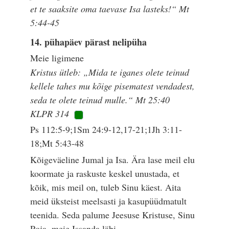
et te saaksite oma taevase Isa lasteks!“ Mt
5:44-45
14. pühapäev pärast nelipüha
Meie ligimene
Kristus ütleb: „Mida te iganes olete teinud
kellele tahes mu kõige pisematest vendadest,
seda te olete teinud mulle.“ Mt 25:40
KLPR 314
Ps 112:5-9;1Sm 24:9-12,17-21;1Jh 3:11-
18;Mt 5:43-48
Kõigeväeline Jumal ja Isa. Ära lase meil elu
koormate ja raskuste keskel unustada, et
kõik, mis meil on, tuleb Sinu käest. Aita
meid üksteist meelsasti ja kasupüüdmatult
teenida. Seda palume Jeesuse Kristuse, Sinu
Poja, meie Issanda läbi.