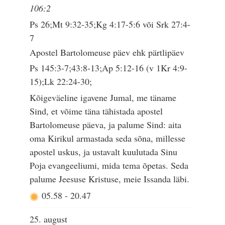
106:2
Ps 26;Mt 9:32-35;Kg 4:17-5:6 või Srk 27:4-
7
Apostel Bartolomeuse päev ehk pärtlipäev
Ps 145:3-7;43:8-13;Ap 5:12-16 (v 1Kr 4:9-
15);Lk 22:24-30;
Kõigeväeline igavene Jumal, me täname
Sind, et võime täna tähistada apostel
Bartolomeuse päeva, ja palume Sind: aita
oma Kirikul armastada seda sõna, millesse
apostel uskus, ja ustavalt kuulutada Sinu
Poja evangeeliumi, mida tema õpetas. Seda
palume Jeesuse Kristuse, meie Issanda läbi.
05.58
-
20.47
25. august