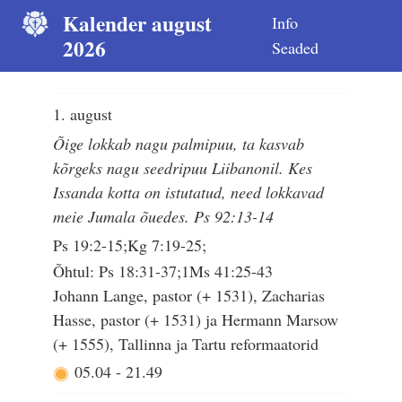
Kalender august
Info
2026
Seaded
1. august
Õige lokkab nagu palmipuu, ta kasvab
kõrgeks nagu seedripuu Liibanonil. Kes
Issanda kotta on istutatud, need lokkavad
meie Jumala õuedes. Ps 92:13-14
Ps 19:2-15;Kg 7:19-25;
Õhtul: Ps 18:31-37;1Ms 41:25-43
Johann Lange, pastor (+ 1531), Zacharias
Hasse, pastor (+ 1531) ja Hermann Marsow
(+ 1555), Tallinna ja Tartu reformaatorid
05.04
-
21.49