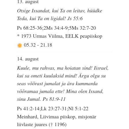
13. august
Otsige Issandat, kui Ta on leitav, hüüdke
Teda, kui Ta on ligidal! Js 55:6
Ps 68:25-36;2Ms 34:4-9;5Ms 32:7-20
* 1973 Urmas Viilma, EELK peapiiskop
05.32
-
21.18
14. august
Kuule, mu rahvas, ma hoiatan sind! Iisrael,
kui sa ometi kuulaksid mind! Ärgu olgu su
seas võõrast jumalat ja ära kummarda
võõramaa jumala ette! Mina olen Issand,
sinu Jumal. Ps 81:9-11
Ps 41:2-14;Lk 23:27-31;Nl 5:1-22
Meinhard, Liivimaa piiskop, misjonär
liivlaste juures († 1196)