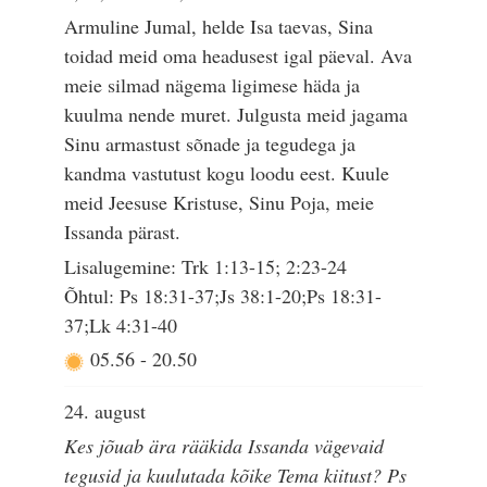
Armuline Jumal, helde Isa taevas, Sina
toidad meid oma headusest igal päeval. Ava
meie silmad nägema ligimese häda ja
kuulma nende muret. Julgusta meid jagama
Sinu armastust sõnade ja tegudega ja
kandma vastutust kogu loodu eest. Kuule
meid Jeesuse Kristuse, Sinu Poja, meie
Issanda pärast.
Lisalugemine: Trk 1:13-15; 2:23-24
Õhtul: Ps 18:31-37;Js 38:1-20;Ps 18:31-
37;Lk 4:31-40
05.56
-
20.50
24. august
Kes jõuab ära rääkida Issanda vägevaid
tegusid ja kuulutada kõike Tema kiitust? Ps