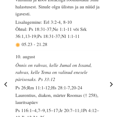
halastusest. Sinule olgu ülistus ja au nüüd ja
igavesti.
Lisalugemine: Erl 3:2-4, 8-10
Õhtul: Ps 18:31-37;Ne 1:1-11 või Srk
36:1,13-19;Ps 18:31-37;Nl 1:1-11
05.23
-
21.28
10. august
Õnnis on rahvas, kelle Jumal on Issand,
rahvas, kelle Tema on valinud enesele
pärisosaks. Ps 33:12
Ps 26;Rm 11:1-12;Hs 28:1-7,20-24
Laurentius, diakon, märter Roomas († 258),
lauritsapäev
Ps 116:1–4,7–9,15–17;Jr 20:7–11;1Pt 4:12–