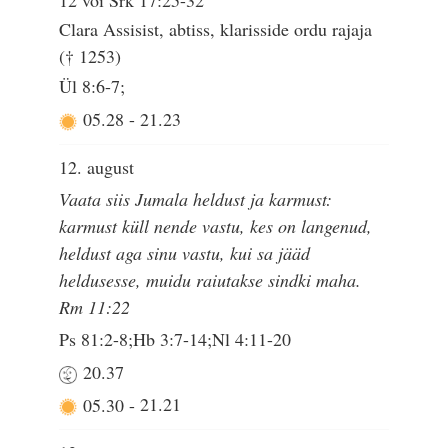
12 või Srk 17:25-32
Clara Assisist, abtiss, klarisside ordu rajaja
(† 1253)
Ül 8:6-7;
05.28
-
21.23
12. august
Vaata siis Jumala heldust ja karmust:
karmust küll nende vastu, kes on langenud,
heldust aga sinu vastu, kui sa jääd
heldusesse, muidu raiutakse sindki maha.
Rm 11:22
Ps 81:2-8;Hb 3:7-14;Nl 4:11-20
20.37
05.30
-
21.21