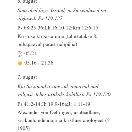
6. august
Sina oled õige, Issand, ja Su seadused on
õiglased. Ps 119:137
Ps 68:25-36;Lk 16:10-12;Rm 12:6-15
Kristuse kirgastamine (tähistatakse 8.
pühapäeval pärast nelipüha)
05.21
05.16
-
21.36
7. august
Kui Su sõnad avanevad, annavad nad
valgust, tehes arukaks kohtlasi. Ps 119:130
Ps 41:2-14;Jh 19:9-16a;Jr 1:11-19
Alexander von Oettingen, usuteadlane,
kirikuelu edendaja ja kristluse apologeet (†
1905)