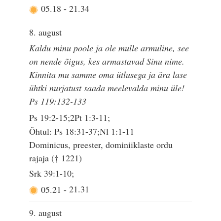
05.18
-
21.34
8. august
Kaldu minu poole ja ole mulle armuline, see
on nende õigus, kes armastavad Sinu nime.
Kinnita mu samme oma ütlusega ja ära lase
ühtki nurjatust saada meelevalda minu üle!
Ps 119:132-133
Ps 19:2-15;2Pt 1:3-11;
Õhtul: Ps 18:31-37;Nl 1:1-11
Dominicus, preester, dominiiklaste ordu
rajaja († 1221)
Srk 39:1-10;
05.21
-
21.31
9. august