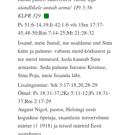
alandlikele annab armu! 1Pt 5:5b
KLPR 329
Ps 51:6-14,19;Ii 42:1-6 või 1Sm 17:37-
45,48-50;Rm 7:14-25;Mt 21:28-32
Issand, meie Jumal, me usaldame end Sinu
kätte ja palume: vabasta meid kõrkusest ja
tee meist inimesed, keda kannab Sinu
armastus. Seda palume Jeesuse Kristuse,
Sinu Poja, meie Issanda läbi.
Lisalugemine: Srk 3:17-18,20,28-29
Õhtul: Ps 18:31-37;2Kr 5:11-12;Ps 18:31-
37;Rm 2:17-29
August Nigol, pastor, Helsingi eesti
koguduse õpetaja, enamlaste terrorivõimu
märter († 1918) ja teised märtrid Eesti
asundustes