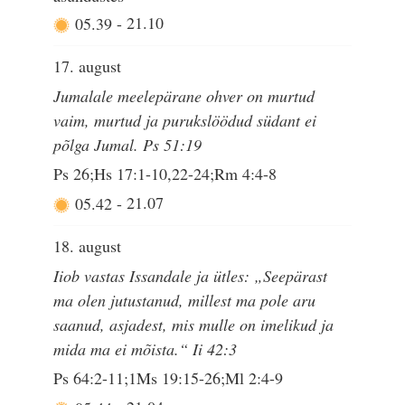
05.39
-
21.10
17. august
Jumalale meelepärane ohver on murtud
vaim, murtud ja purukslöödud südant ei
põlga Jumal. Ps 51:19
Ps 26;Hs 17:1-10,22-24;Rm 4:4-8
05.42
-
21.07
18. august
Iiob vastas Issandale ja ütles: „Seepärast
ma olen jutustanud, millest ma pole aru
saanud, asjadest, mis mulle on imelikud ja
mida ma ei mõista.“ Ii 42:3
Ps 64:2-11;1Ms 19:15-26;Ml 2:4-9