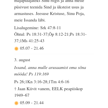
majapidajateks Sinu riigis ja anna meile
püsivust teenida Sind ja üksteist usus ja
armastuses. Jeesuse Kristuse, Sinu Poja,
meie Issanda läbi.
Lisalugemine: Srk 47:8-11
Õhtul: Ps 18:31-37;Õp 8:12-21;Ps 18:31-
37;1Ms 41:25-43
05.07
-
21.46
3. august
Issand, anna mulle arusaamist oma sõna
mööda! Ps 119:169
Ps 26;1Kn 3:16-28;1Tm 4:6-16
† Jaan Kiivit vanem, EELK peapiiskop
1949–67
05.09
-
21.44