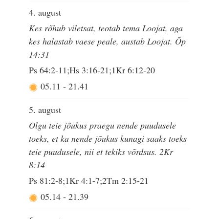
4. august
Kes rõhub viletsat, teotab tema Loojat, aga
kes halastab vaese peale, austab Loojat. Õp
14:31
Ps 64:2-11;Hs 3:16-21;1Kr 6:12-20
05.11
-
21.41
5. august
Olgu teie jõukus praegu nende puudusele
toeks, et ka nende jõukus kunagi saaks toeks
teie puudusele, nii et tekiks võrdsus. 2Kr
8:14
Ps 81:2-8;1Kr 4:1-7;2Tm 2:15-21
05.14
-
21.39