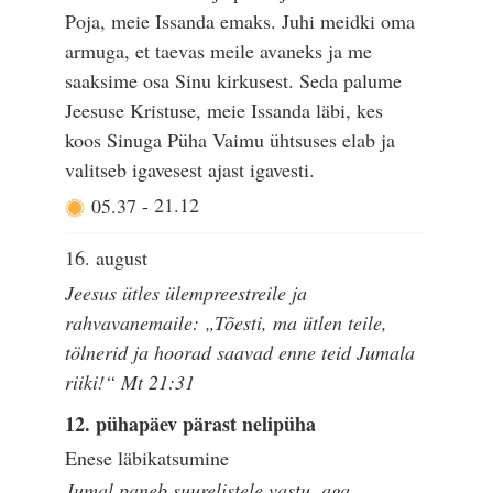
Poja, meie Issanda emaks. Juhi meidki oma
armuga, et taevas meile avaneks ja me
saaksime osa Sinu kirkusest. Seda palume
Jeesuse Kristuse, meie Issanda läbi, kes
koos Sinuga Püha Vaimu ühtsuses elab ja
valitseb igavesest ajast igavesti.
05.37
-
21.12
16. august
Jeesus ütles ülempreestreile ja
rahvavanemaile: „Tõesti, ma ütlen teile,
tölnerid ja hoorad saavad enne teid Jumala
riiki!“ Mt 21:31
12. pühapäev pärast nelipüha
Enese läbikatsumine
Jumal paneb suurelistele vastu, aga