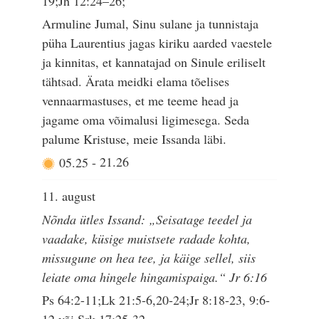
19;Jh 12:24–26;
Armuline Jumal, Sinu sulane ja tunnistaja
püha Laurentius jagas kiriku aarded vaestele
ja kinnitas, et kannatajad on Sinule eriliselt
tähtsad. Ärata meidki elama tõelises
vennaarmastuses, et me teeme head ja
jagame oma võimalusi ligimesega. Seda
palume Kristuse, meie Issanda läbi.
05.25
-
21.26
11. august
Nõnda ütles Issand: „Seisatage teedel ja
vaadake, küsige muistsete radade kohta,
missugune on hea tee, ja käige sellel, siis
leiate oma hingele hingamispaiga.“ Jr 6:16
Ps 64:2-11;Lk 21:5-6,20-24;Jr 8:18-23, 9:6-