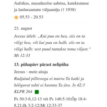
Aafrikas, masaikeelse aabitsa, katekismuse
ja lauluraamatu väljaandja († 1938)
05.53
-
20.53
23. august
Jeesus ütleb: „Kui puu on hea, siis on ta
viligi hea, või kui puu on halb, siis on ta
viligi halb; sest puud tuntakse tema viljast.“
Mt 12:33
13. pühapäev pärast nelipüha
Jeesus - meie aitaja
Rudjutud pilliroogu ei murra Ta katki ja
hõõguvat tahti ei kustuta Ta ära. Js 42:3
KLPR 264
Ps 30:3-6,12-13 või Ps 146:5-10;Õp 18:4-
8,21;Jk 3:2-12;Mt 12:33-37