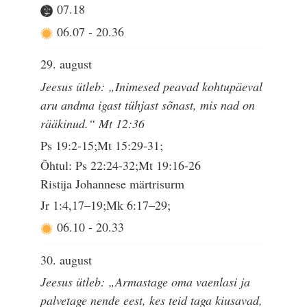
07.18
06.07
-
20.36
29. august
Jeesus ütleb: „Inimesed peavad kohtupäeval
aru andma igast tühjast sõnast, mis nad on
rääkinud.“ Mt 12:36
Ps 19:2-15;Mt 15:29-31;
Õhtul: Ps 22:24-32;Mt 19:16-26
Ristija Johannese märtrisurm
Jr 1:4,17–19;Mk 6:17–29;
06.10
-
20.33
30. august
Jeesus ütleb: „Armastage oma vaenlasi ja
palvetage nende eest, kes teid taga kiusavad,