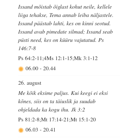
Issand mõistab õiglast kohut neile, kellele
liiga tehakse, Tema annab leiba näljastele.
Issand päästab lahti, kes on kinni seotud.
Issand avab pimedate silmad; Issand seab
püsti need, kes on küüru vajutatud. Ps
146:7-8
Ps 64:2-11;4Ms 12:1-15;Mk 3:1-12
06.00
-
20.44
26. august
Me kõik eksime paljus. Kui keegi ei eksi
kõnes, siis on ta täiuslik ja suudab
ohjeldada ka kogu ihu. Jk 3:2
Ps 81:2-8;Mt 17:14-21;Mt 15:1-20
06.03
-
20.41