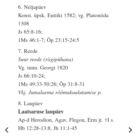
6. Neljapäev
Konst. üpsk. Eutiiki †582; vg. Platoniida
†308
Js 65:8-16;
1Ms 46:1-7; Õp 23:15-24:5
7. Reede
Suur reede (riigipühana)
Vg. tunn. Georgi †820
Js 66:10-24;
1Ms 49:33-50:26; Õp 31:8-31
Vkj. Jumalaema rõõmukuulutamise p.
8. Laupäev
Laatsaruse laupäev
Ap-d Herodion, Agav, Flegon, Erm jt. †I s.
Hb 12:28-13:8, Jh 11:1-45