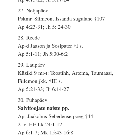
27. Neljapäev
Pskmr. Siimeon, Issanda sugulane †107
Ap 4:23-31; Jh 5: 24-30
28. Reede
Ap-d Jaason ja Sosipater †I s.
Ap 5:1-11; Jh 5:30-6:2
29. Laupäev
Küziki 9 mr-t: Teostihh, Artema, Taumaasi,
Fiilemon jkk. †III s.
Ap 5:21-33; Jh 6:14-27
30. Pühapäev
Salvitoojate naiste pp.
Ap. Jaakobus Sebedeuse poeg †44
2. v. HE Lk 24:1-12
Ap 6:1-7; Mk 15:43-16:8