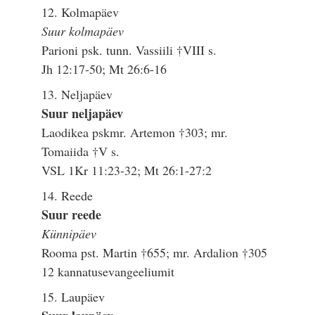
12. Kolmapäev
Suur kolmapäev
Parioni psk. tunn. Vassiili †VIII s.
Jh 12:17-50; Mt 26:6-16
13. Neljapäev
Suur neljapäev
Laodikea pskmr. Artemon †303; mr.
Tomaiida †V s.
VSL 1Kr 11:23-32; Mt 26:1-27:2
14. Reede
Suur reede
Künnipäev
Rooma pst. Martin †655; mr. Ardalion †305
12 kannatusevangeeliumit
15. Laupäev