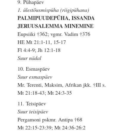
9. Pühapäev
1. ülestõusmispüha (riigipühana)
PALMIPUUDEPÜHA, ISSANDA
JERUUSALEMMA MINEMINE
Eupsiiki †362; vgmr. Vadim †376
HE Mt 21:1-11, 15-17
Fl 4:4-9; Jh 12:1-18
Suur nädal
10. Esmaspäev
Suur esmaspäev
Mr. Terenti, Maksim, Afrikan jkk. †III s.
Mt 21:18-43; Mt 24:3-35
11. Teisipäev
Suur teisipäev
Pergamoni pskmr. Antipa †68
Mt 22:15-23:39; Mt 24:36-26:2