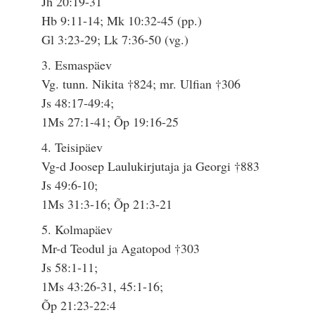
Jh 20:19-31
Hb 9:11-14; Mk 10:32-45 (pp.)
Gl 3:23-29; Lk 7:36-50 (vg.)
3. Esmaspäev
Vg. tunn. Nikita †824; mr. Ulfian †306
Js 48:17-49:4;
1Ms 27:1-41; Õp 19:16-25
4. Teisipäev
Vg-d Joosep Laulukirjutaja ja Georgi †883
Js 49:6-10;
1Ms 31:3-16; Õp 21:3-21
5. Kolmapäev
Mr-d Teodul ja Agatopod †303
Js 58:1-11;
1Ms 43:26-31, 45:1-16;
Õp 21:23-22:4