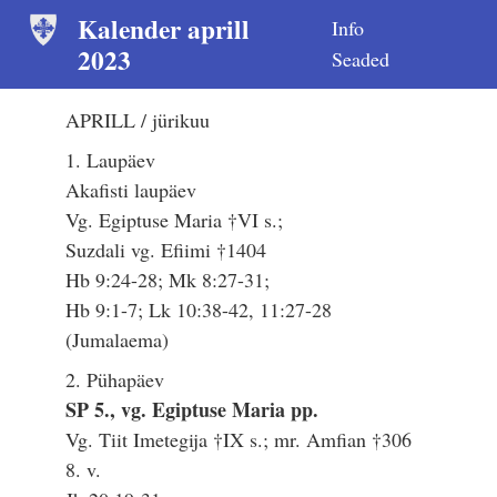
Kalender aprill
Info
2023
Seaded
APRILL / jürikuu
1. Laupäev
Akafisti laupäev
Vg. Egiptuse Maria †VI s.;
Suzdali vg. Efiimi †1404
Hb 9:24-28; Mk 8:27-31;
Hb 9:1-7; Lk 10:38-42, 11:27-28
(Jumalaema)
2. Pühapäev
SP 5., vg. Egiptuse Maria pp.
Vg. Tiit Imetegija †IX s.; mr. Amfian †306
8. v.