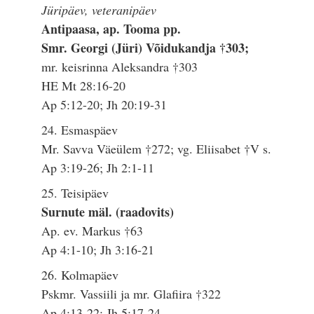
Jüripäev, veteranipäev
Antipaasa, ap. Tooma pp.
Smr. Georgi (Jüri) Võidukandja †303;
mr. keisrinna Aleksandra †303
HE Mt 28:16-20
Ap 5:12-20; Jh 20:19-31
24. Esmaspäev
Mr. Savva Väeülem †272; vg. Eliisabet †V s.
Ap 3:19-26; Jh 2:1-11
25. Teisipäev
Surnute mäl. (raadovits)
Ap. ev. Markus †63
Ap 4:1-10; Jh 3:16-21
26. Kolmapäev
Pskmr. Vassiili ja mr. Glafiira †322
Ap 4:13-22; Jh 5:17-24