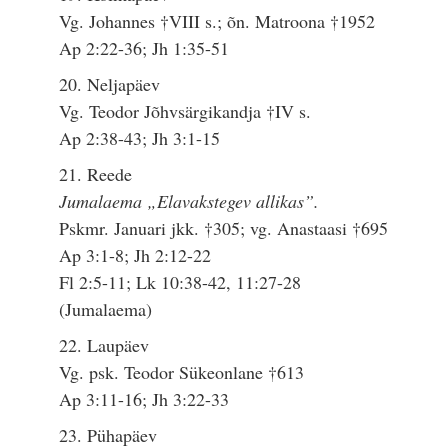
Vg. Johannes †VIII s.; õn. Matroona †1952
Ap 2:22-36; Jh 1:35-51
20. Neljapäev
Vg. Teodor Jõhvsärgikandja †IV s.
Ap 2:38-43; Jh 3:1-15
21. Reede
Jumalaema „Elavakstegev allikas”.
Pskmr. Januari jkk. †305; vg. Anastaasi †695
Ap 3:1-8; Jh 2:12-22
Fl 2:5-11; Lk 10:38-42, 11:27-28
(Jumalaema)
22. Laupäev
Vg. psk. Teodor Sükeonlane †613
Ap 3:11-16; Jh 3:22-33
23. Pühapäev