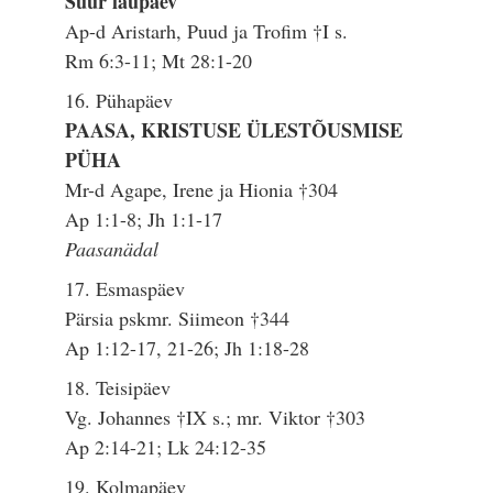
Suur laupäev
Ap-d Aristarh, Puud ja Trofim †I s.
Rm 6:3-11; Mt 28:1-20
16. Pühapäev
PAASA, KRISTUSE ÜLESTÕUSMISE
PÜHA
Mr-d Agape, Irene ja Hionia †304
Ap 1:1-8; Jh 1:1-17
Paasanädal
17. Esmaspäev
Pärsia pskmr. Siimeon †344
Ap 1:12-17, 21-26; Jh 1:18-28
18. Teisipäev
Vg. Johannes †IX s.; mr. Viktor †303
Ap 2:14-21; Lk 24:12-35
19. Kolmapäev