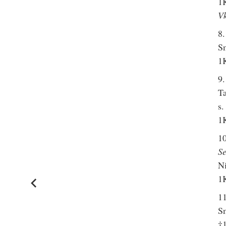
1K
Vk
8
S
1K
9.
Ta
s.
1K
1
S
Ni
1K
1
Sm
†