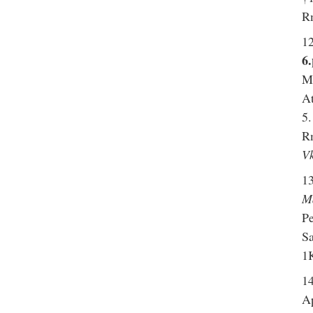
R
1
6.
Mr
At
5.
R
Vk
1
M
Pe
Sa
1K
14
Ap