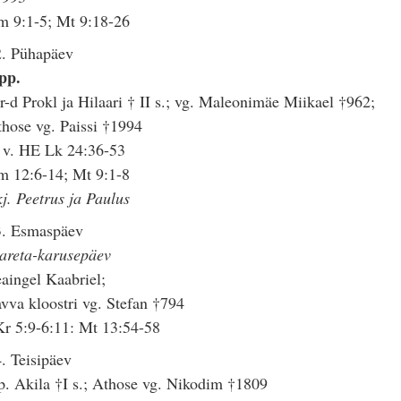
m 9:1-5; Mt 9:18-26
2. Pühapäev
pp.
-d Prokl ja Hilaari † II s.; vg. Maleonimäe Miikael †962;
hose vg. Paissi †1994
 v. HE Lk 24:36-53
m 12:6-14; Mt 9:1-8
j. Peetrus ja Paulus
3. Esmaspäev
areta-karusepäev
aingel Kaabriel;
vva kloostri vg. Stefan †794
r 5:9-6:11: Mt 13:54-58
. Teisipäev
. Akila †I s.; Athose vg. Nikodim †1809