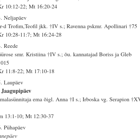
r 10:12-22; Mt 16:20-24
. Neljapäev
-d Trofim,Teofil jkk. †IV s.; Ravenna pskmr. Apollinari †75
r 10:28-11:7; Mt 16:24-28
4. Reede
ürose smr. Kristiina †IV s.; õu. kannatajad Boriss ja Gleb
1015
r 11:8-22; Mt 17:10-18
5. Laupäev
p Jaagupipäev
malasünnitaja ema õigl. Anna †I s.; Irboska vg. Serapion †X
m 13:1-10; Mt 12:30-37
6. Pühapäev
nnepäev