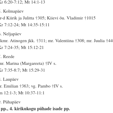
r 6:20-7:12; Mt 14:1-13
5. Kolmapäev
-d Kiirik ja Julitta †305; Kiievi õu. Vladimir †1015
r 7:12-24; Mt 14:35-15:11
. Neljapäev
kmr. Atinogen jkk. †311; mr. Valentiina †308; mr. Juulia †4
r 7:24-35; Mt 15:12-21
7. Reede
r. Marina (Margareeta) †IV s.
r 7:35-8:7; Mt 15:29-31
8. Laupäev
. Emilian †363; vg. Pambo †IV s.
m 12:1-3; Mt 10:37-11:1
9. Pühapäev
 pp., 4. kirikukogu pühade isade pp.