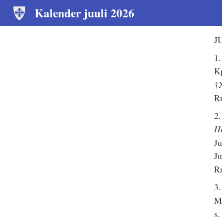
Kalender juuli 2026
J
1
Kp
†
R
2.
H
Ju
Ju
R
3
Mr
s.