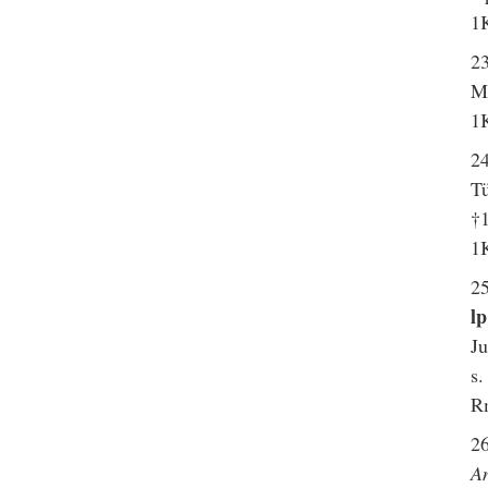
1K
23
Mr
1K
2
Tü
†
1K
2
l
Ju
s.
R
2
A