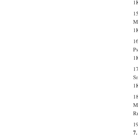
1K
1
Mr
1K
16
Ps
1K
1
Sm
1K
1
Mr
R
1
7.