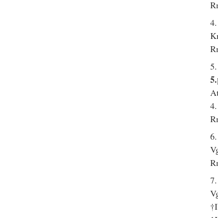
R
4
Kr
R
5
5.
At
4.
R
6
Vg
R
7.
Vg
†I