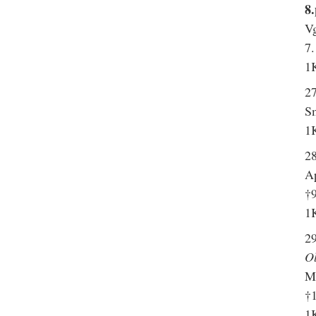
8.
Vg
7.
1K
2
Sm
1K
28
Ap
†
1K
2
O
Mr
†
1K