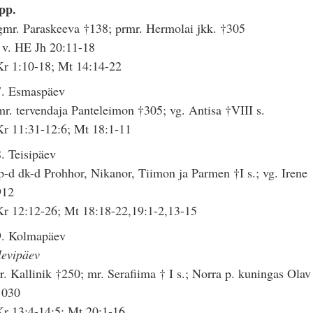
pp.
mr. Paraskeeva †138; prmr. Hermolai jkk. †305
 v. HE Jh 20:11-18
r 1:10-18; Mt 14:14-22
7. Esmaspäev
r. tervendaja Panteleimon †305; vg. Antisa †VIII s.
r 11:31-12:6; Mt 18:1-11
. Teisipäev
-d dk-d Prohhor, Nikanor, Tiimon ja Parmen †I s.; vg. Irene
912
r 12:12-26; Mt 18:18-22,19:1-2,13-15
9. Kolmapäev
levipäev
. Kallinik †250; mr. Serafiima † I s.; Norra p. kuningas Olav
1030
r 13:4-14:5; Mt 20:1-16