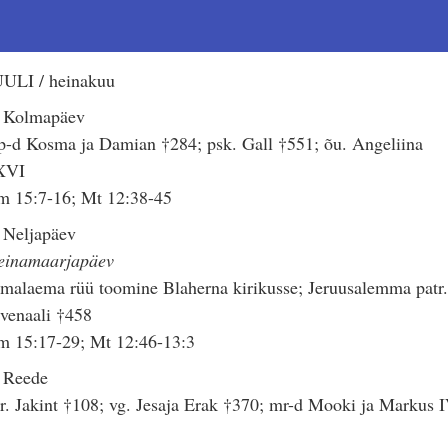
UULI / heinakuu
. Kolmapäev
-d Kosma ja Damian †284; psk. Gall †551; õu. Angeliina
XVI
m 15:7-16; Mt 12:38-45
 Neljapäev
einamaarjapäev
malaema rüü toomine Blaherna kirikusse; Jeruusalemma patr
venaali †458
m 15:17-29; Mt 12:46-13:3
. Reede
. Jakint †108; vg. Jesaja Erak †370; mr-d Mooki ja Markus 