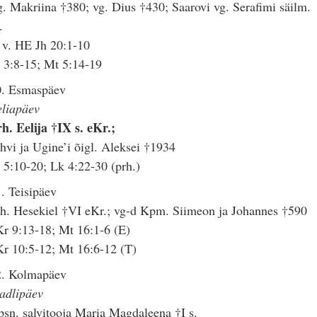
. Makriina †380; vg. Dius †430; Saarovi vg. Serafimi säilm.
.
 v. HE Jh 20:1-10
 3:8-15; Mt 5:14-19
0. Esmaspäev
eliapäev
h. Eelija †IX s. eKr.;
hvi ja Ugine’i õigl. Aleksei †1934
 5:10-20; Lk 4:22-30 (prh.)
. Teisipäev
h. Hesekiel †VI eKr.; vg-d Kpm. Siimeon ja Johannes †590
r 9:13-18; Mt 16:1-6 (E)
r 10:5-12; Mt 16:6-12 (T)
2. Kolmapäev
adlipäev
sn. salvitooja Maria Magdaleena †I s.