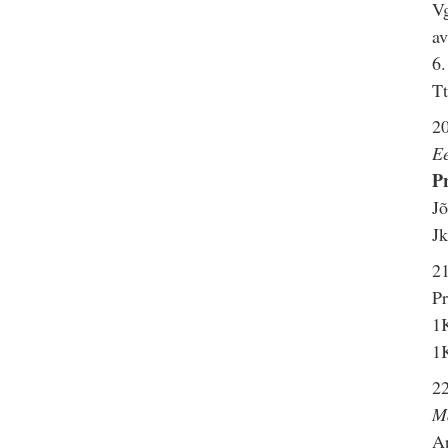
Vg
av
6.
Tt
2
E
Pr
Jõ
Jk
21
Pr
1K
1K
2
M
Ap