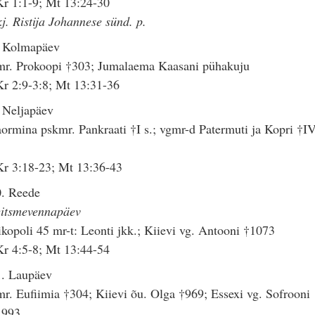
r 1:1-9; Mt 13:24-30
j. Ristija Johannese sünd. p.
. Kolmapäev
mr. Prokoopi †303; Jumalaema Kaasani pühakuju
r 2:9-3:8; Mt 13:31-36
 Neljapäev
ormina pskmr. Pankraati †I s.; vgmr-d Patermuti ja Kopri †I
r 3:18-23; Mt 13:36-43
0. Reede
eitsmevennapäev
kopoli 45 mr-t: Leonti jkk.; Kiievi vg. Antooni †1073
r 4:5-8; Mt 13:44-54
1. Laupäev
r. Eufiimia †304; Kiievi õu. Olga †969; Essexi vg. Sofrooni
1993