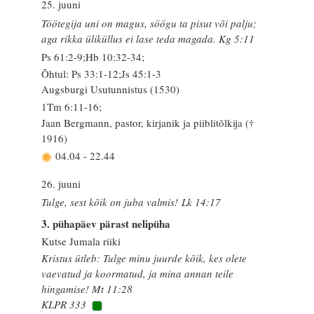
25. juuni
Töötegija uni on magus, söögu ta pisut või palju;
aga rikka üliküllus ei lase teda magada. Kg 5:11
Ps 61:2-9;Hb 10:32-34;
Õhtul: Ps 33:1-12;Js 45:1-3
Augsburgi Usutunnistus (1530)
1Tm 6:11-16;
Jaan Bergmann, pastor, kirjanik ja piiblitõlkija (†
1916)
04.04
-
22.44
26. juuni
Tulge, sest kõik on juba valmis! Lk 14:17
3. pühapäev pärast nelipüha
Kutse Jumala riiki
Kristus ütleb: Tulge minu juurde kõik, kes olete
vaevatud ja koormatud, ja mina annan teile
hingamise! Mt 11:28
KLPR 333