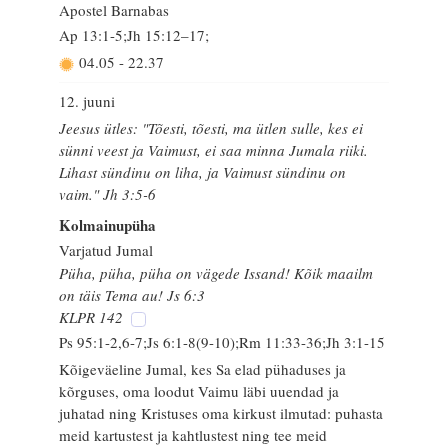
Apostel Barnabas
Ap 13:1-5;Jh 15:12–17;
04.05
-
22.37
12. juuni
Jeesus ütles: "Tõesti, tõesti, ma ütlen sulle, kes ei
sünni veest ja Vaimust, ei saa minna Jumala riiki.
Lihast sündinu on liha, ja Vaimust sündinu on
vaim." Jh 3:5-6
Kolmainupüha
Varjatud Jumal
Püha, püha, püha on vägede Issand! Kõik maailm
on täis Tema au! Js 6:3
KLPR 142
Ps 95:1-2,6-7;Js 6:1-8(9-10);Rm 11:33-36;Jh 3:1-15
Kõigeväeline Jumal, kes Sa elad pühaduses ja
kõrguses, oma loodut Vaimu läbi uuendad ja
juhatad ning Kristuses oma kirkust ilmutad: puhasta
meid kartustest ja kahtlustest ning tee meid