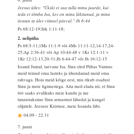
Jeesus ütles: "Ükski ei saa tulla minu juurde, kui
teda ei tõmba Isa, kes on minu läkitanud, ja mina
äratan ta üles viimsel päeval." Jh 6:44
Ps 68:12-19;Srk 1:11-18;
2. nelipüha
Ps 68:5-11;1Ms 11:1-9 või 4Ms 11:11-12,14-17,24-
25;Ap 2:36-41 või Ap 10:44-48 v 1Kr 12:1-11 v
1Kr 12:12-13,20-31;Jh 6:44-47 või Jh 16:12-15
Issand Jumal, taevane Isa, Sina oled Pühas Vaimus
meid teinud oma lasteks ja ühendanud meid oma
rahvaga. Hoia meid kõige eest, mis rikub osadust
Sinu ja meie ligimestega. Aita meil elada nii, et Sinu
töö saaks avalikuks meie kaudu ja me
tunnistaksime Sinu armastust lähedal ja kaugel
olijatele. Jeesuse Kristuse, meie Issanda läbi.
04.09
-
22.31
7. juuni