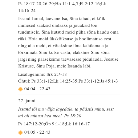
Ps 18:17-20,26-29;Ho 11:1-4,7;Fl 2:12-16;Lk
14:16-24
Issand Jumal, taevane Isa, Sina tahad, et kõik
inimesed saaksid õndsaks ja jõuaksid tõe
tundmisele. Sina kutsud meid püha sõna kaudu oma
riiki. Hoia meid ükskõiksuse ja hoolimatuse eest
ning aita meid, et võtaksime ilma kahtlemata ja
tõrkumata Sinu kutse vastu, elaksime Sinu sõna
järgi ning pääseksime taevasesse pidulauda. Jeesuse
Kristuse, Sinu Poja, meie Issanda läbi.
Lisalugemine: Srk 2:7-18
Õhtul: Ps 33:1-12;Lk 14:25-35;Ps 33:1-12;Js 45:1-3
04.04
-
22.43
27. juuni
Issand tõi mu välja lagedale, ta päästis minu, sest
tal oli minust hea meel. Ps 18:20
Ps 147:12-20;Õp 9:1-18;Lk 16:16-17
04.05
-
22.43