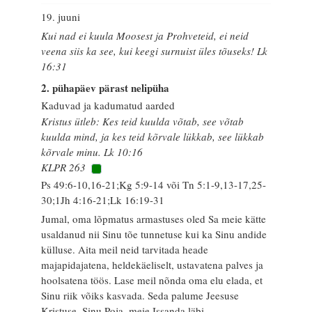
19. juuni
Kui nad ei kuula Moosest ja Prohveteid, ei neid
veena siis ka see, kui keegi surnuist üles tõuseks! Lk
16:31
2. pühapäev pärast nelipüha
Kaduvad ja kadumatud aarded
Kristus ütleb: Kes teid kuulda võtab, see võtab
kuulda mind, ja kes teid kõrvale lükkab, see lükkab
kõrvale minu. Lk 10:16
KLPR 263
Ps 49:6-10,16-21;Kg 5:9-14 või Tn 5:1-9,13-17,25-
30;1Jh 4:16-21;Lk 16:19-31
Jumal, oma lõpmatus armastuses oled Sa meie kätte
usaldanud nii Sinu tõe tunnetuse kui ka Sinu andide
külluse. Aita meil neid tarvitada heade
majapidajatena, heldekäeliselt, ustavatena palves ja
hoolsatena töös. Lase meil nõnda oma elu elada, et
Sinu riik võiks kasvada. Seda palume Jeesuse
Kristuse, Sinu Poja, meie Issanda läbi.