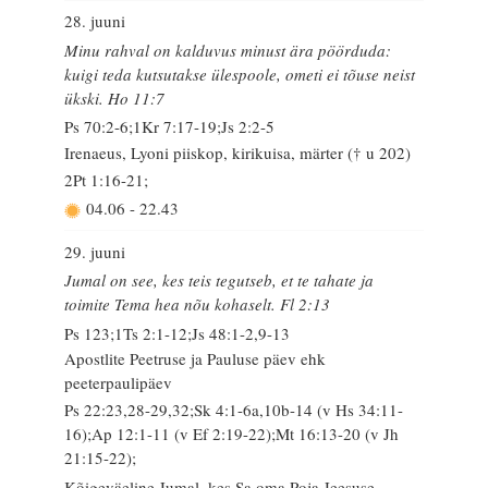
28. juuni
Minu rahval on kalduvus minust ära pöörduda:
kuigi teda kutsutakse ülespoole, ometi ei tõuse neist
ükski. Ho 11:7
Ps 70:2-6;1Kr 7:17-19;Js 2:2-5
Irenaeus, Lyoni piiskop, kirikuisa, märter († u 202)
2Pt 1:16-21;
04.06
-
22.43
29. juuni
Jumal on see, kes teis tegutseb, et te tahate ja
toimite Tema hea nõu kohaselt. Fl 2:13
Ps 123;1Ts 2:1-12;Js 48:1-2,9-13
Apostlite Peetruse ja Pauluse päev ehk
peeterpaulipäev
Ps 22:23,28-29,32;Sk 4:1-6a,10b-14 (v Hs 34:11-
16);Ap 12:1-11 (v Ef 2:19-22);Mt 16:13-20 (v Jh
21:15-22);
Kõigeväeline Jumal, kes Sa oma Poja Jeesuse