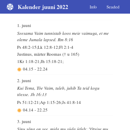
Kalender juuni 2022
Info
Seaded
1. juuni
Seesama Vaim tunnistab koos meie vaimuga, et me
oleme Jumala lapsed. Rm 8:16
Ps 48:2-15;Lk 12:8-12;Fl 2:1-4
Justinus, märter Roomas († u 165)
1Kr 1:18-21;Jh 15:18-21;
04.15
-
22.24
2. juuni
Kui Tema, Tõe Vaim, tuleb, juhib Ta teid kogu
tõesse. Jh 16:13
Ps 51:12-21;Ap 1:15-26;Js 41:8-14
04.14
-
22.25
3. juuni
Sinu sõna on see, mida mu süda ütleb: "Otsige mu