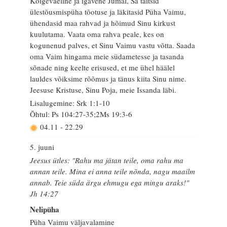
Kõigeväeline ja igavene Jumal, Sa täitsid
ülestõusmispüha tõotuse ja läkitasid Püha Vaimu,
ühendasid maa rahvad ja hõimud Sinu kirkust
kuulutama. Vaata oma rahva peale, kes on
kogunenud palves, et Sinu Vaimu vastu võtta. Saada
oma Vaim hingama meie südametesse ja tasanda
sõnade ning keelte erisused, et me ühel häälel
lauldes võiksime rõõmus ja tänus kiita Sinu nime.
Jeesuse Kristuse, Sinu Poja, meie Issanda läbi.
Lisalugemine: Srk 1:1-10
Õhtul: Ps 104:27-35;2Ms 19:3-6
04.11
-
22.29
5. juuni
Jeesus ütles: "Rahu ma jätan teile, oma rahu ma
annan teile. Mina ei anna teile nõnda, nagu maailm
annab. Teie süda ärgu ehmugu ega mingu araks!"
Jh 14:27
Nelipüha
Püha Vaimu väljavalamine