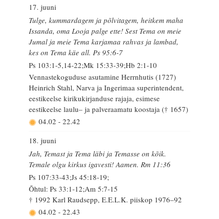
17. juuni
Tulge, kummardagem ja põlvitagem, heitkem maha
Issanda, oma Looja palge ette! Sest Tema on meie
Jumal ja meie Tema karjamaa rahvas ja lambad,
kes on Tema käe all. Ps 95:6-7
Ps 103:1-5,14-22;Mk 15:33-39;Hb 2:1-10
Vennastekoguduse asutamine Herrnhutis (1727)
Heinrich Stahl, Narva ja Ingerimaa superintendent,
eestikeelse kirikukirjanduse rajaja, esimese
eestikeelse laulu– ja palveraamatu koostaja († 1657)
04.02
-
22.42
18. juuni
Jah, Temast ja Tema läbi ja Temasse on kõik.
Temale olgu kirkus igavesti! Aamen. Rm 11:36
Ps 107:33-43;Js 45:18-19;
Õhtul: Ps 33:1-12;Am 5:7-15
† 1992 Karl Raudsepp, E.E.L.K. piiskop 1976–92
04.02
-
22.43