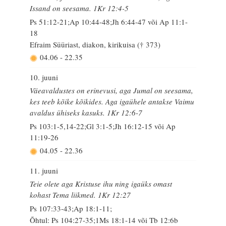
Issand on seesama. 1Kr 12:4-5
Ps 51:12-21;Ap 10:44-48;Jh 6:44-47 või Ap 11:1-
18
Efraim Süüriast, diakon, kirikuisa († 373)
04.06
-
22.35
10. juuni
Väeavaldustes on erinevusi, aga Jumal on seesama,
kes teeb kõike kõikides. Aga igaühele antakse Vaimu
avaldus ühiseks kasuks. 1Kr 12:6-7
Ps 103:1-5,14-22;Gl 3:1-5;Jh 16:12-15 või Ap
11:19-26
04.05
-
22.36
11. juuni
Teie olete aga Kristuse ihu ning igaüks omast
kohast Tema liikmed. 1Kr 12:27
Ps 107:33-43;Ap 18:1-11;
Õhtul: Ps 104:27-35;1Ms 18:1-14 või Tb 12:6b