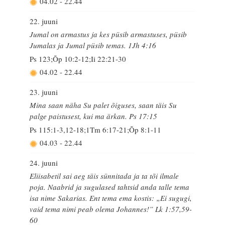
04.02
-
22.44
22. juuni
Jumal on armastus ja kes püsib armastuses, püsib
Jumalas ja Jumal püsib temas. 1Jh 4:16
Ps 123;Õp 10:2-12;Ii 22:21-30
04.02
-
22.44
23. juuni
Mina saan näha Su palet õiguses, saan täis Su
palge paistusest, kui ma ärkan. Ps 17:15
Ps 115:1-3,12-18;1Tm 6:17-21;Õp 8:1-11
04.03
-
22.44
24. juuni
Eliisabetil sai aeg täis sünnitada ja ta tõi ilmale
poja. Naabrid ja sugulased tahtsid anda talle tema
isa nime Sakarias. Ent tema ema kostis: „Ei sugugi,
vaid tema nimi peab olema Johannes!” Lk 1:57,59-
60