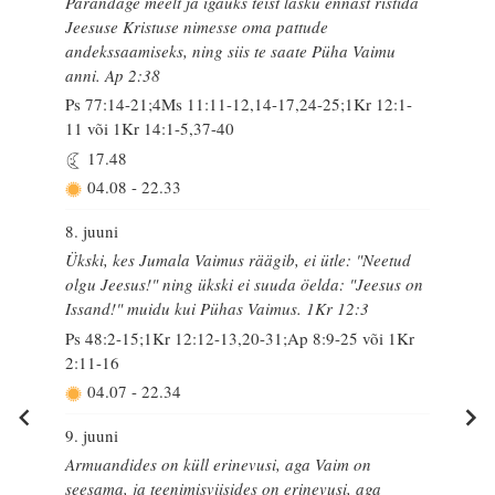
Parandage meelt ja igaüks teist lasku ennast ristida
Jeesuse Kristuse nimesse oma pattude
andekssaamiseks, ning siis te saate Püha Vaimu
anni. Ap 2:38
Ps 77:14-21;4Ms 11:11-12,14-17,24-25;1Kr 12:1-
11 või 1Kr 14:1-5,37-40
17.48
04.08
-
22.33
8. juuni
Ükski, kes Jumala Vaimus räägib, ei ütle: "Neetud
olgu Jeesus!" ning ükski ei suuda öelda: "Jeesus on
Issand!" muidu kui Pühas Vaimus. 1Kr 12:3
Ps 48:2-15;1Kr 12:12-13,20-31;Ap 8:9-25 või 1Kr
2:11-16
04.07
-
22.34
9. juuni
Armuandides on küll erinevusi, aga Vaim on
seesama, ja teenimisviisides on erinevusi, aga