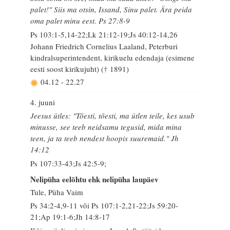
palet!" Siis ma otsin, Issand, Sinu palet. Ära peida
oma palet minu eest. Ps 27:8-9
Ps 103:1-5,14-22;Lk 21:12-19;Js 40:12-14,26
Johann Friedrich Cornelius Laaland, Peterburi
kindralsuperintendent, kirikuelu edendaja (esimene
eesti soost kirikujuht) († 1891)
04.12
-
22.27
4. juuni
Jeesus ütles: "Tõesti, tõesti, ma ütlen teile, kes usub
minusse, see teeb neidsamu tegusid, mida mina
teen, ja ta teeb nendest hoopis suuremaid." Jh
14:12
Ps 107:33-43;Js 42:5-9;
Nelipüha eelõhtu ehk nelipüha laupäev
Tule, Püha Vaim
Ps 34:2-4,9-11 või Ps 107:1-2,21-22;Js 59:20-
21;Ap 19:1-6;Jh 14:8-17