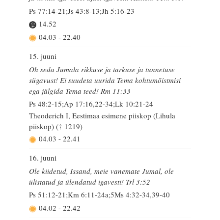
Ps 77:14-21;Js 43:8-13;Jh 5:16-23
14.52
04.03
-
22.40
15. juuni
Oh seda Jumala rikkuse ja tarkuse ja tunnetuse
sügavust! Ei suudeta uurida Tema kohtumõistmisi
ega jälgida Tema teed! Rm 11:33
Ps 48:2-15;Ap 17:16,22-34;Lk 10:21-24
Theoderich I, Eestimaa esimene piiskop (Lihula
piiskop) († 1219)
04.03
-
22.41
16. juuni
Ole kiidetud, Issand, meie vanemate Jumal, ole
ülistatud ja ülendatud igavesti! Trl 3:52
Ps 51:12-21;Km 6:11-24a;5Ms 4:32-34,39-40
04.02
-
22.42