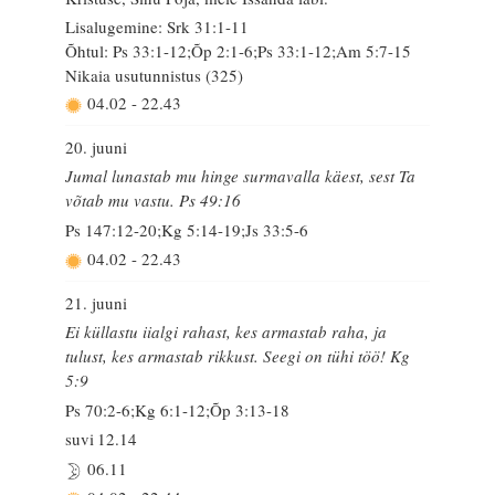
Lisalugemine: Srk 31:1-11
Õhtul: Ps 33:1-12;Õp 2:1-6;Ps 33:1-12;Am 5:7-15
Nikaia usutunnistus (325)
04.02
-
22.43
20. juuni
Jumal lunastab mu hinge surmavalla käest, sest Ta
võtab mu vastu. Ps 49:16
Ps 147:12-20;Kg 5:14-19;Js 33:5-6
04.02
-
22.43
21. juuni
Ei küllastu iialgi rahast, kes armastab raha, ja
tulust, kes armastab rikkust. Seegi on tühi töö! Kg
5:9
Ps 70:2-6;Kg 6:1-12;Õp 3:13-18
suvi
12.14
06.11