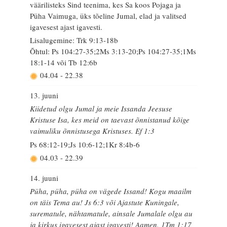
väärilisteks Sind teenima, kes Sa koos Pojaga ja
Püha Vaimuga, üks tõeline Jumal, elad ja valitsed
igavesest ajast igavesti.
Lisalugemine: Trk 9:13-18b
Õhtul: Ps 104:27-35;2Ms 3:13-20;Ps 104:27-35;1Ms
18:1-14 või Tb 12:6b
04.04
-
22.38
13. juuni
Kiidetud olgu Jumal ja meie Issanda Jeesuse
Kristuse Isa, kes meid on taevast õnnistanud kõige
vaimuliku õnnistusega Kristuses. Ef 1:3
Ps 68:12-19;Js 10:6-12;1Kr 8:4b-6
04.03
-
22.39
14. juuni
Püha, püha, püha on vägede Issand! Kogu maailm
on täis Tema au! Js 6:3 või Ajastute Kuningale,
surematule, nähtamatule, ainsale Jumalale olgu au
ja kirkus igavesest ajast igavesti! Aamen. 1Tm 1:17