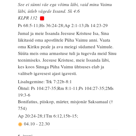
See ei sünni väe ega võimu läbi, vaid minu Vaimu
läbi, ütleb vägede Issand. Sk 4:6
KLPR 132
Ps 68:5-11;Hs 36:24-28;Ap 2:1-13;Jh 14:23-29
Jumal ja meie Issanda Jeesuse Kristuse Isa, Sina
läkitasid oma apostlitele Püha Vaimu anni. Vaata
oma Kiriku peale ja ava meiegi südamed Vaimule.
Süüta meis oma armastuse tuli ja tugevda meid Sinu
teenimiseks. Jeesuse Kristuse, meie Issanda läbi,
kes koos Sinuga Püha Vaimu ühtsuses elab ja
valitseb igavesest ajast igavesti.
Lisalugemine: Trk 7:22b-8:1
Õhtul: Ps 104:27-35;Rm 8:1-11;Ps 104:27-35;2Ms
19:3-6
Bonifatius, piiskop, märter, misjonär Saksamaal (†
754)
Ap 20:24-28;1Tm 6:12,15b-15;
04.10
-
22.30
6. juuni