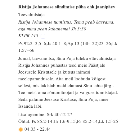
Ristija Johannese sündimise püha ehk jaanipäev
Teevalmistaja
Ristija Johannese tunnistus: Tema peab kasvama,
aga mina pean kahanema! Jh 3:30
KLPR 145
Ps 92:2–3,5–6;Js 40:1–8;Ap 13:(14b–22)23–26;Lk
1:57–66
Jumal, taevane Isa, Sinu Poja tuleku ettevalmistaja
Ristija Johannes puhastas teed meie Päästjale
Jeesusele Kristusele ja kutsus inimesi
meeleparandusele. Aita meil loobuda kõigest
sellest, mis takistab meid elamast Sinu tahte järgi.
Tee meist oma sõnumitoojad ja valguse tunnistajad.
Seda palume Jeesuse Kristuse, Sinu Poja, meie
Issanda läbi.
Lisalugemine: Srk 40:12-27
Õhtul: Ps 85:2-14;Jh 1:6-9,15;Ps 85:2-14;Lk 1:5-25
04.03
-
22.44