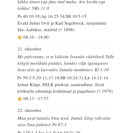
lahku sinust ega jäta sind maha. Ära karda ega
kohku! 5Ms 31:8
Ps 40:10-18;Ap 16:25-34;Mt 10:5-15
Evald Julius Ovir ja Karl Segebrock, misjonärid
Ida–Aafrikas, märtrid († 1896)
08.10
-
18.00
21. oktoober
Me palvetame, et te käiksite Issanda vääriliselt Talle
kõigiti meeldida püüdes, kandes vilja igasuguses
heas töös ja kasvades Jumala tundmises. Kl 1:10
Ps 59:2-5,10-11,17-18;Mt 10:24-31;Lk 14:12-14
Johan Kõpp, EELK piiskop, usuteadlane, Eesti
kirikuelu edendaja kodumaal ja paguluses († 1970)
08.13
-
17.57
22. oktoober
Maa peal tuntaks Sinu teed, Jumal, kõigi rahvaste
seas Sinu päästet! Ps 67:3
Ps 125:1-4;Jos 1:1-9;Ap 10:21-36