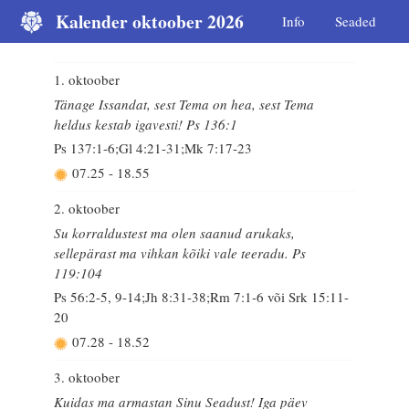
Kalender oktoober 2026
Info
Seaded
1. oktoober
Tänage Issandat, sest Tema on hea, sest Tema
heldus kestab igavesti! Ps 136:1
Ps 137:1-6;Gl 4:21-31;Mk 7:17-23
07.25
-
18.55
2. oktoober
Su korraldustest ma olen saanud arukaks,
sellepärast ma vihkan kõiki vale teeradu. Ps
119:104
Ps 56:2-5, 9-14;Jh 8:31-38;Rm 7:1-6 või Srk 15:11-
20
07.28
-
18.52
3. oktoober
Kuidas ma armastan Sinu Seadust! Iga päev