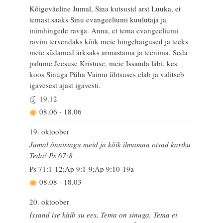
Kõigeväeline Jumal, Sina kutsusid arst Luuka, et
temast saaks Sinu evangeeliumi kuulutaja ja
inimhingede ravija. Anna, et tema evangeeliumi
ravim tervendaks kõik meie hingehaigused ja teeks
meie südamed ärksaks armastama ja teenima. Seda
palume Jeesuse Kristuse, meie Issanda läbi, kes
koos Sinuga Püha Vaimu ühtsuses elab ja valitseb
igavesest ajast igavesti.
19.12
08.06
-
18.06
19. oktoober
Jumal õnnistagu meid ja kõik ilmamaa otsad kartku
Teda! Ps 67:8
Ps 71:1-12;Ap 9:1-9;Ap 9:10-19a
08.08
-
18.03
20. oktoober
Issand ise käib su ees, Tema on sinuga, Tema ei