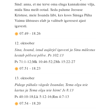
Sind: anna, et me terve oma eluga kannaksime vilja,
mida Sina meilt ootad. Seda palume Jeesuse
Kristuse, meie Issanda läbi, kes koos Sinuga Püha
Vaimu ühtsuses elab ja valitseb igavesest ajast
igavesti.
07.49
-
18.26
12. oktoober
Sina, Issand, istud aujärjel igavesti ja Sinu mälestus
kestab põlvest põlve. Ps 102:13
Ps 71:1-12;Mk 10:46-52;2Ms 15:22-27
07.51
-
18.23
13. oktoober
Pidage pühaks vägede Issandat, Tema olgu teie
kartus ja Tema olgu teie hirm! Js 8:13
Ps 40:10-18;Lk 5:12-16;Rm 4:7-13
07.54
-
18.20