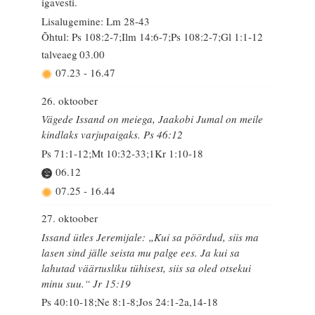
igavesti.
Lisalugemine: Lm 28-43
Õhtul: Ps 108:2-7;Ilm 14:6-7;Ps 108:2-7;Gl 1:1-12
talveaeg
03.00
07.23
-
16.47
26. oktoober
Vägede Issand on meiega, Jaakobi Jumal on meile
kindlaks varjupaigaks. Ps 46:12
Ps 71:1-12;Mt 10:32-33;1Kr 1:10-18
06.12
07.25
-
16.44
27. oktoober
Issand ütles Jeremijale: „Kui sa pöördud, siis ma
lasen sind jälle seista mu palge ees. Ja kui sa
lahutad väärtusliku tühisest, siis sa oled otsekui
minu suu.“ Jr 15:19
Ps 40:10-18;Ne 8:1-8;Jos 24:1-2a,14-18