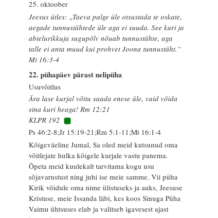
25. oktoober
Jeesus ütles: „Taeva palge üle otsustada te oskate,
aegade tunnustähtede üle aga ei suuda. See kuri ja
abielurikkuja sugupõlv nõuab tunnustähte, aga
talle ei anta muud kui prohvet Joona tunnustäht.“
Mt 16:3-4
22. pühapäev pärast nelipüha
Usuvõitlus
Ära lase kurjal võitu saada enese üle, vaid võida
sina kuri heaga! Rm 12:21
KLPR 192
Ps 46:2-8;Jr 15:19-21;Rm 5:1-11;Mt 16:1-4
Kõigeväeline Jumal, Sa oled meid kutsunud oma
võitlejate hulka kõigele kurjale vastu panema.
Õpeta meid kuulekalt tarvitama kogu usu
sõjavarustust ning juhi ise meie samme. Vii püha
Kirik võidule oma nime ülistuseks ja auks, Jeesuse
Kristuse, meie Issanda läbi, kes koos Sinuga Püha
Vaimu ühtsuses elab ja valitseb igavesest ajast