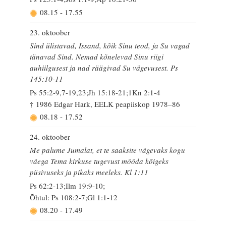
08.15
-
17.55
23. oktoober
Sind ülistavad, Issand, kõik Sinu teod, ja Su vagad
tänavad Sind. Nemad kõnelevad Sinu riigi
auhiilgusest ja nad räägivad Su vägevusest. Ps
145:10-11
Ps 55:2-9,7-19,23;Jh 15:18-21;1Kn 2:1-4
† 1986 Edgar Hark, EELK peapiiskop 1978–86
08.18
-
17.52
24. oktoober
Me palume Jumalat, et te saaksite vägevaks kogu
väega Tema kirkuse tugevust mööda kõigeks
püsivuseks ja pikaks meeleks. Kl 1:11
Ps 62:2-13;Ilm 19:9-10;
Õhtul: Ps 108:2-7;Gl 1:1-12
08.20
-
17.49