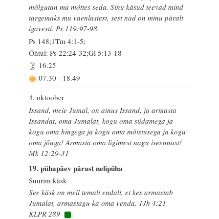
mõlgutan ma mõttes seda. Sinu käsud teevad mind
targemaks mu vaenlastest, sest nad on minu päralt
igavesti. Ps 119:97-98
Ps 148;1Tm 4:1-5;
Õhtul: Ps 22:24-32;Gl 5:13-18
16.25
07.30
-
18.49
4. oktoober
Issand, meie Jumal, on ainus Issand, ja armasta
Issandat, oma Jumalat, kogu oma südamega ja
kogu oma hingega ja kogu oma mõistusega ja kogu
oma jõuga! Armasta oma ligimest nagu iseennast!
Mk 12:29-31
19. pühapäev pärast nelipüha
Suurim käsk
See käsk on meil temalt endalt, et kes armastab
Jumalat, armastagu ka oma venda. 1Jh 4:21
KLPR 289