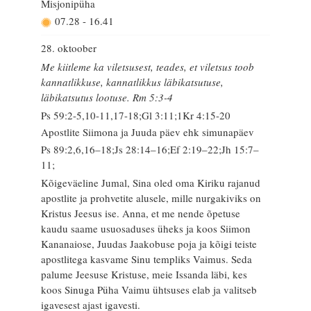
Misjonipüha
07.28
-
16.41
28. oktoober
Me kiitleme ka viletsusest, teades, et viletsus toob
kannatlikkuse, kannatlikkus läbikatsutuse,
läbikatsutus lootuse. Rm 5:3-4
Ps 59:2-5,10-11,17-18;Gl 3:11;1Kr 4:15-20
Apostlite Siimona ja Juuda päev ehk simunapäev
Ps 89:2,6,16–18;Js 28:14–16;Ef 2:19–22;Jh 15:7–
11;
Kõigeväeline Jumal, Sina oled oma Kiriku rajanud
apostlite ja prohvetite alusele, mille nurgakiviks on
Kristus Jeesus ise. Anna, et me nende õpetuse
kaudu saame usuosaduses üheks ja koos Siimon
Kananaiose, Juudas Jaakobuse poja ja kõigi teiste
apostlitega kasvame Sinu templiks Vaimus. Seda
palume Jeesuse Kristuse, meie Issanda läbi, kes
koos Sinuga Püha Vaimu ühtsuses elab ja valitseb
igavesest ajast igavesti.