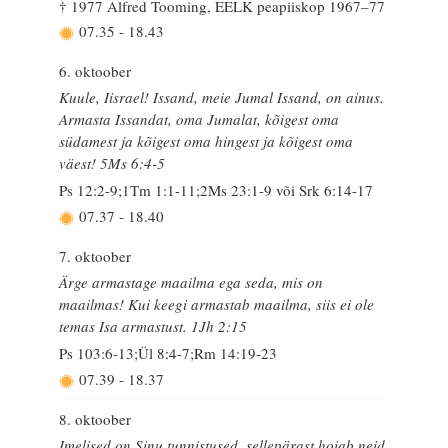
† 1977 Alfred Tooming, EELK peapiiskop 1967–77
07.35
-
18.43
6. oktoober
Kuule, Iisrael! Issand, meie Jumal Issand, on ainus.
Armasta Issandat, oma Jumalat, kõigest oma
südamest ja kõigest oma hingest ja kõigest oma
väest! 5Ms 6:4-5
Ps 12:2-9;1Tm 1:1-11;2Ms 23:1-9 või Srk 6:14-17
07.37
-
18.40
7. oktoober
Ärge armastage maailma ega seda, mis on
maailmas! Kui keegi armastab maailma, siis ei ole
temas Isa armastust. 1Jh 2:15
Ps 103:6-13;Ül 8:4-7;Rm 14:19-23
07.39
-
18.37
8. oktoober
Imelised on Sinu tunnistused, sellepärast hoiab neid