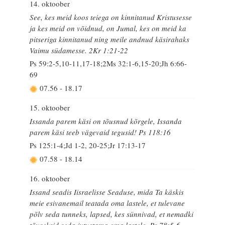
14. oktoober
See, kes meid koos teiega on kinnitanud Kristusesse
ja kes meid on võidnud, on Jumal, kes on meid ka
pitseriga kinnitanud ning meile andnud käsirahaks
Vaimu südamesse. 2Kr 1:21-22
Ps 59:2-5,10-11,17-18;2Ms 32:1-6,15-20;Jh 6:66-
69
07.56
-
18.17
15. oktoober
Issanda parem käsi on tõusnud kõrgele, Issanda
parem käsi teeb vägevaid tegusid! Ps 118:16
Ps 125:1-4;Jd 1-2, 20-25;Jr 17:13-17
07.58
-
18.14
16. oktoober
Issand seadis Iisraelisse Seaduse, mida Ta käskis
meie esivanemail teatada oma lastele, et tulevane
põlv seda tunneks, lapsed, kes sünnivad, et nemadki
tõuseksid seda jutustama oma lastele. Ps 78:5-6