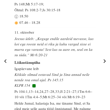
Ps 148;Mt 5:17-19;
Õhtul: Ps 108:2-7;Js 30:15-18
18.50
07.46
-
18.28
11. oktoober
Jeesus ütleb: „Koguge endile aardeid taevasse, kus
koi ega rooste neid ei riku ja kuhu vargad sisse ei
murra ega varasta! Sest kus su aare on, seal on ka
su süda.“ Mt 6:20-21
Lõikustänupüha
Igapäevane leib
Kõikide silmad ootavad Sind ja Sina annad neile
nende roa omal ajal. Ps 145:15
KLPR 154
Ps 104:1,13–14,24,27–28,33;Jl 2:21–27;1Tm 6:6–
10 või 1Tm 4:4–5;Mt 6:25–34 või Mt 6:19–23
Helde Jumal, halastaja Isa, me täname Sind, et Sa
oled meie selle aasta tööd õnnistanud. Me palume