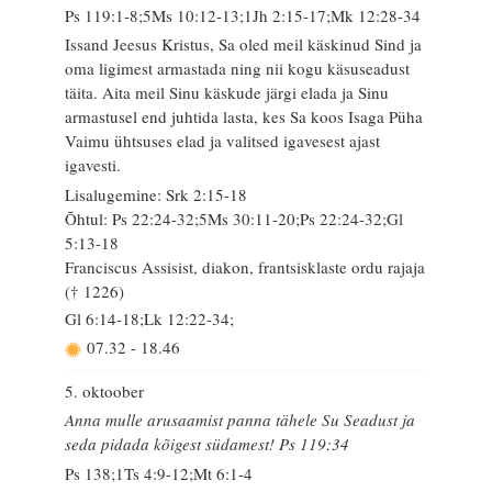
Ps 119:1-8;5Ms 10:12-13;1Jh 2:15-17;Mk 12:28-34
Issand Jeesus Kristus, Sa oled meil käskinud Sind ja
oma ligimest armastada ning nii kogu käsuseadust
täita. Aita meil Sinu käskude järgi elada ja Sinu
armastusel end juhtida lasta, kes Sa koos Isaga Püha
Vaimu ühtsuses elad ja valitsed igavesest ajast
igavesti.
Lisalugemine: Srk 2:15-18
Õhtul: Ps 22:24-32;5Ms 30:11-20;Ps 22:24-32;Gl
5:13-18
Franciscus Assisist, diakon, frantsisklaste ordu rajaja
(† 1226)
Gl 6:14-18;Lk 12:22-34;
07.32
-
18.46
5. oktoober
Anna mulle arusaamist panna tähele Su Seadust ja
seda pidada kõigest südamest! Ps 119:34
Ps 138;1Ts 4:9-12;Mt 6:1-4