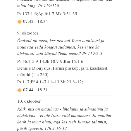
minu hing. Ps 119:129
Ps 137:1-6;Ap 6:1-7;Mk 3:31-35
07.42
-
18.34
9. oktoober
Õndsad on need, kes peavad Tema tunnistusi ja
nõuavad Teda kõigest südamest, kes ei tee ka
ülekohut, vaid käivad Tema teedel! Ps 119:2-3
Ps 56:2-5,9-14;Jh 18:7-9;Rm 15:1-6
Denis e Dionysius, Pariisi piiskop, ja ta kaaslased,
märtrid († u 250)
Ps 117;Ef 4:1–7,11–13;Mt 23:8–12;
07.44
-
18.31
10. oktoober
Kõik, mis on maailmas - lihahimu ja silmahimu ja
elukõrkus -, ei ole Isast, vaid maailmast. Ja maailm
kaob ja tema himu, aga kes teeb Jumala tahtmist,
püsib igavesti. 1Jh 2:16-17