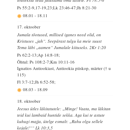
Ps 55:2-9,17-19,23;Lk 23:46-47;Jh 8:21-30
08.01
-
18.11
17. oktoober
Jumala tõotused, millised iganes need olid, on
Kristuses „jah“. Seepärast tulgu ka meie suust
Tema läbi „aamen“ Jumalale kiituseks. 2Kr 1:20
Ps 62:2-13;Ap 14:8-18;
Õhtul: Ps 108:2-7;Km 10:11-16
Ignatios Antiookiast, Antiookia piiskop, märter († u
115)
Fl 3:7-12;Jh 6:52-58;
08.03
-
18.09
18. oktoober
Jeesus ütles läkitatutele: „Minge! Vaata, ma läkitan
teid kui lambaid huntide sekka. Aga kui te astute
kuhugi majja, ütelge esmalt: „Rahu olgu sellele
kojale!““ Lk 10:3,5