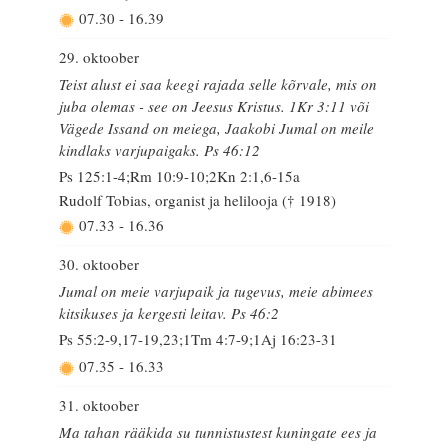
07.30
-
16.39
29. oktoober
Teist alust ei saa keegi rajada selle kõrvale, mis on
juba olemas - see on Jeesus Kristus. 1Kr 3:11 või
Vägede Issand on meiega, Jaakobi Jumal on meile
kindlaks varjupaigaks. Ps 46:12
Ps 125:1-4;Rm 10:9-10;2Kn 2:1,6-15a
Rudolf Tobias, organist ja helilooja († 1918)
07.33
-
16.36
30. oktoober
Jumal on meie varjupaik ja tugevus, meie abimees
kitsikuses ja kergesti leitav. Ps 46:2
Ps 55:2-9,17-19,23;1Tm 4:7-9;1Aj 16:23-31
07.35
-
16.33
31. oktoober
Ma tahan rääkida su tunnistustest kuningate ees ja