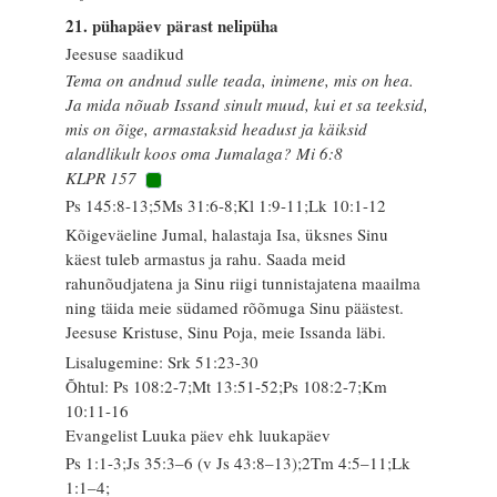
21. pühapäev pärast nelipüha
Jeesuse saadikud
Tema on andnud sulle teada, inimene, mis on hea.
Ja mida nõuab Issand sinult muud, kui et sa teeksid,
mis on õige, armastaksid headust ja käiksid
alandlikult koos oma Jumalaga? Mi 6:8
KLPR 157
Ps 145:8-13;5Ms 31:6-8;Kl 1:9-11;Lk 10:1-12
Kõigeväeline Jumal, halastaja Isa, üksnes Sinu
käest tuleb armastus ja rahu. Saada meid
rahunõudjatena ja Sinu riigi tunnistajatena maailma
ning täida meie südamed rõõmuga Sinu päästest.
Jeesuse Kristuse, Sinu Poja, meie Issanda läbi.
Lisalugemine: Srk 51:23-30
Õhtul: Ps 108:2-7;Mt 13:51-52;Ps 108:2-7;Km
10:11-16
Evangelist Luuka päev ehk luukapäev
Ps 1:1-3;Js 35:3–6 (v Js 43:8–13);2Tm 4:5–11;Lk
1:1–4;