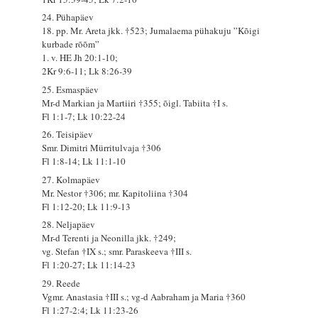
24. Pühapäev
18. pp. Mr. Areta jkk. †523; Jumalaema pühakuju ”Kõigi
kurbade rõõm”
1. v. HE Jh 20:1-10;
2Kr 9:6-11; Lk 8:26-39
25. Esmaspäev
Mr-d Markian ja Martiiri †355; õigl. Tabiita †I s.
Fl 1:1-7; Lk 10:22-24
26. Teisipäev
Smr. Dimitri Mürritulvaja †306
Fl 1:8-14; Lk 11:1-10
27. Kolmapäev
Mr. Nestor †306; mr. Kapitoliina †304
Fl 1:12-20; Lk 11:9-13
28. Neljapäev
Mr-d Terenti ja Neonilla jkk. †249;
vg. Stefan †IX s.; smr. Paraskeeva †III s.
Fl 1:20-27; Lk 11:14-23
29. Reede
Vgmr. Anastasia †III s.; vg-d Aabraham ja Maria †360
Fl 1:27-2:4; Lk 11:23-26