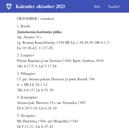
Kalender oktoober 2021
Info
Seaded
OKTOOBER / viinakuu
1. Reede
Jumalaema kaitsmise püha.
Ap. Anania †I s.;
vg. Roman Kauniltlaulja †556 HE Lk 1:39-49,56; Hb 9:1-7;
Lk 10:38-42, 11:27-28
2. Laupäev
Pskmr. Kiprian ja mr. Justiina †304; Kpm. Andreas †936
1Kr 4:17-5:5; Lk 5:17-26
3. Pühapäev
15. pp. Ateena pskmr. Dionissi ja prmr. Rustik †96
6. v. HE Lk 24:1-12.
2Kr 4:6-15; Lk 6:31-36
4. Esmaspäev
Ateena psk. Hierotei †I s; mr. Veronika †305
Gl 4:28-5:10; Lk 6:24-30
5. Teisipäev
Mr. Haritiina †304; mr. Mamelhta †344
Gl 5:11-21; Lk 6:37-45