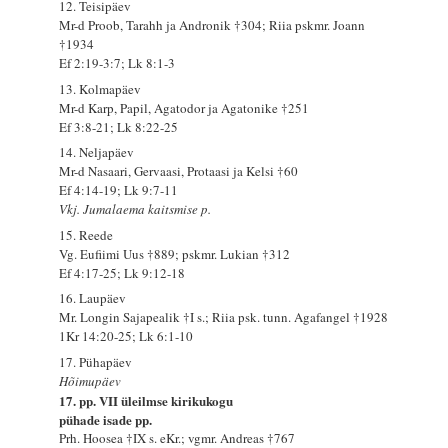
12. Teisipäev
Mr-d Proob, Tarahh ja Andronik †304; Riia pskmr. Joann
†1934
Ef 2:19-3:7; Lk 8:1-3
13. Kolmapäev
Mr-d Karp, Papil, Agatodor ja Agatonike †251
Ef 3:8-21; Lk 8:22-25
14. Neljapäev
Mr-d Nasaari, Gervaasi, Protaasi ja Kelsi †60
Ef 4:14-19; Lk 9:7-11
Vkj. Jumalaema kaitsmise p.
15. Reede
Vg. Eufiimi Uus †889; pskmr. Lukian †312
Ef 4:17-25; Lk 9:12-18
16. Laupäev
Mr. Longin Sajapealik †I s.; Riia psk. tunn. Agafangel †1928
1Kr 14:20-25; Lk 6:1-10
17. Pühapäev
Hõimupäev
17. pp. VII üleilmse kirikukogu
pühade isade pp.
Prh. Hoosea †IX s. eKr.; vgmr. Andreas †767