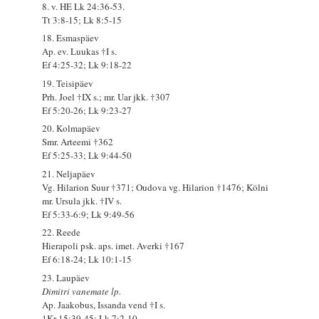
8. v. HE Lk 24:36-53.
Tt 3:8-15; Lk 8:5-15
18. Esmaspäev
Ap. ev. Luukas †I s.
Ef 4:25-32; Lk 9:18-22
19. Teisipäev
Prh. Joel †IX s.; mr. Uar jkk. †307
Ef 5:20-26; Lk 9:23-27
20. Kolmapäev
Smr. Arteemi †362
Ef 5:25-33; Lk 9:44-50
21. Neljapäev
Vg. Hilarion Suur †371; Oudova vg. Hilarion †1476; Kölni
mr. Ursula jkk. †IV s.
Ef 5:33-6:9; Lk 9:49-56
22. Reede
Hierapoli psk. aps. imet. Averki †167
Ef 6:18-24; Lk 10:1-15
23. Laupäev
Dimitri vanemate lp.
Ap. Jaakobus, Issanda vend †I s.
1Kr 15:39-45; Lk 7:2-10