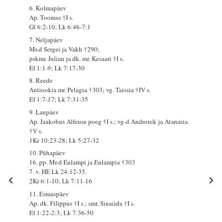
6. Kolmapäev
Ap. Toomas †I s.
Gl 6:2-10; Lk 6:46-7:1
7. Neljapäev
Mr-d Sergei ja Vakh †290;
pskmr. Julian ja dk. mr. Kesaari †I s.
Ef 1:1-9; Lk 7:17-30
8. Reede
Antiookia mr. Pelagia †303; vg. Taissia †IV s.
Ef 1:7-17; Lk 7:31-35
9. Laupäev
Ap. Jaakobus Alfeuse poeg †I s.; vg-d Andronik ja Atanasia
†V s.
1Kr 10:23-28; Lk 5:27-32
10. Pühapäev
16. pp. Mr-d Eulampi ja Eulampia †303
7. v. HE Lk 24:12-35.
2Kr 6:1-10; Lk 7:11-16
11. Esmaspäev
Ap. dk. Filippus †I s.; smr. Sinaiida †I s.
Ef 1:22-2:3; Lk 7:36-50