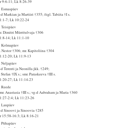
r 9:6-11; Lk 8:26-39
. Esmaspäev
d Markian ja Martiiri †355; õigl. Tabiita †I s.
 1:1-7; Lk 10:22-24
. Teisipäev
r. Dimitri Mürritulvaja †306
 1:8-14; Lk 11:1-10
. Kolmapäev
. Nestor †306; mr. Kapitoliina †304
 1:12-20; Lk 11:9-13
. Neljapäev
-d Terenti ja Neonilla jkk. †249;
 Stefan †IX s.; smr. Paraskeeva †III s.
 1:20-27; Lk 11:14-23
. Reede
mr. Anastasia †III s.; vg-d Aabraham ja Maria †360
 1:27-2:4; Lk 11:23-26
. Laupäev
-d Sinoovi ja Sinoovia †285
r 15:58-16:3; Lk 8:16-21
. Pühapäev