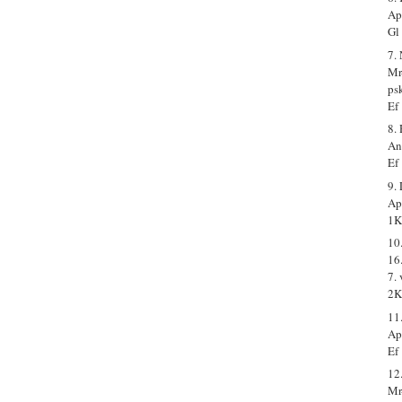
Ap
Gl
7.
Mr
psk
Ef
8.
An
Ef
9.
Ap
1K
10
16
7.
2K
11
Ap.
Ef
12
Mr