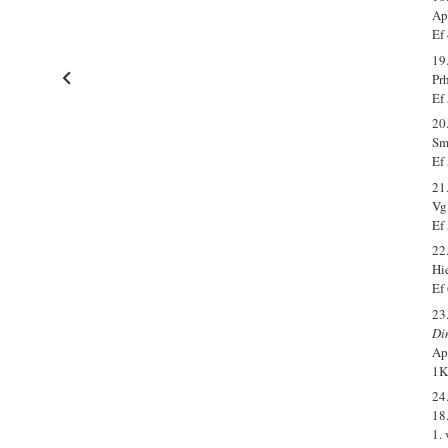
Ap.
Ef
19
Prh
Ef
20
Sm
Ef
21
Vg
Ef
22
Hi
Ef
23
Di
Ap
1K
24
18
1.