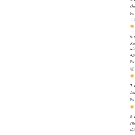
Õn
Ps
† 
6.
Ku
ül
ag
Ps
7.
Im
Ps
8.
Oh
tä