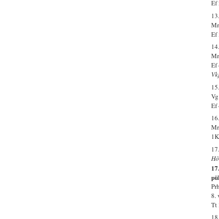
Ef
13
Mr
Ef
14
Mr
Ef
Vk
15
Vg
Ef
16
Mr
1K
17
Hõ
17
pü
Pr
8.
Tt
18