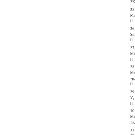
2K
25
Mr-
Fl
26
Sm
Fl
27
Mr
Fl
28
Mr
vg.
Fl
29
Vg
Fl
30
Mr
1K
31