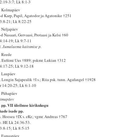
 2:19-3:7; Lk 8:1-3
. Kolmapäev
-d Karp, Papil, Agatodor ja Agatonike †251
 3:8-21; Lk 8:22-25
. Neljapäev
-d Nasaari, Gervaasi, Protaasi ja Kelsi †60
 4:14-19; Lk 9:7-11
j. Jumalaema kaitsmise p.
. Reede
. Eufiimi Uus †889; pskmr. Lukian †312
 4:17-25; Lk 9:12-18
. Laupäev
. Longin Sajapealik †I s.; Riia psk. tunn. Agafangel †1928
r 14:20-25; Lk 6:1-10
. Pühapäev
imupäev
. pp. VII üleilmse kirikukogu
hade isade pp.
h. Hoosea †IX s. eKr.; vgmr. Andreas †767
 v. HE Lk 24:36-53.
 3:8-15; Lk 8:5-15
. Esmaspäev