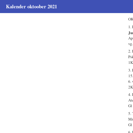
Kalender oktoober 2021
OK
1.
Ju
Ap.
vg
2.
Ps
1K
3.
15
6.
2K
4.
At
Gl
5.
Mr
Gl
6.