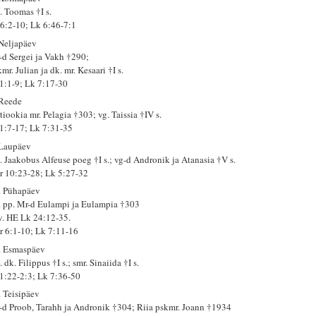
. Toomas †I s.
 6:2-10; Lk 6:46-7:1
 Neljapäev
-d Sergei ja Vakh †290;
mr. Julian ja dk. mr. Kesaari †I s.
 1:1-9; Lk 7:17-30
 Reede
tiookia mr. Pelagia †303; vg. Taissia †IV s.
 1:7-17; Lk 7:31-35
 Laupäev
. Jaakobus Alfeuse poeg †I s.; vg-d Andronik ja Atanasia †V s.
r 10:23-28; Lk 5:27-32
. Pühapäev
. pp. Mr-d Eulampi ja Eulampia †303
 v. HE Lk 24:12-35.
r 6:1-10; Lk 7:11-16
. Esmaspäev
 dk. Filippus †I s.; smr. Sinaiida †I s.
 1:22-2:3; Lk 7:36-50
. Teisipäev
-d Proob, Tarahh ja Andronik †304; Riia pskmr. Joann †1934