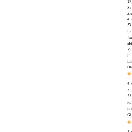
19
Su
Se
4:
KL
Ps
Ar
ab
Va
juu
Li
Õh
4.
An
11
Ps
Fra
Gl
5.