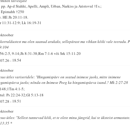
eminek talveajale
 pp. Ap-d Stahhi, Apelli, Ampli, Urban, Narkiss ja Aristovul †I s.;
. Epimahh †250
 v. HE Jh 20:11-18.
r 11:31-12:9; Lk 16:19-31
 oktoober
 korraldustest ma olen saanud arukaks, sellepärast ma vihkan kõiki vale teeradu. P
9:104
 56:2-5, 9-14;Jh 8:31-38;Rm 7:1-6 või Srk 15:11-20
07.26
-
18.54
 oktoober
esus ütles variseridele: "Hingamispäev on seatud inimese jaoks, mitte inimene
ngamispäeva jaoks; nõnda on Inimese Poeg ka hingamispäeva isand.? Mk 2:27-28
 148;1Tm 4:1-5;
tul: Ps 22:24-32;Gl 5:13-18
07.28
-
18.51
 oktoober
sus ütles: "Sellest tunnevad kõik, et te olete minu jüngrid, kui te üksteist armastate
 13:35 *