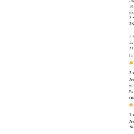
Ül
19.
mr
2.
2K
1.
Su
11
Ps
2.
Je
hi
Ps
Õh
3.
Jee
Jh