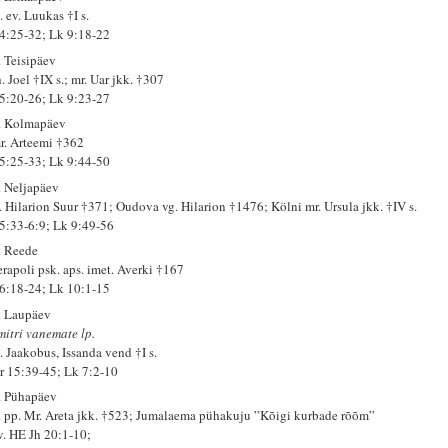
 ev. Luukas †I s.
 4:25-32; Lk 9:18-22
. Teisipäev
. Joel †IX s.; mr. Uar jkk. †307
 5:20-26; Lk 9:23-27
. Kolmapäev
r. Arteemi †362
 5:25-33; Lk 9:44-50
. Neljapäev
. Hilarion Suur †371; Oudova vg. Hilarion †1476; Kölni mr. Ursula jkk. †IV s.
 5:33-6:9; Lk 9:49-56
. Reede
erapoli psk. aps. imet. Averki †167
 6:18-24; Lk 10:1-15
. Laupäev
mitri vanemate lp.
. Jaakobus, Issanda vend †I s.
r 15:39-45; Lk 7:2-10
. Pühapäev
. pp. Mr. Areta jkk. †523; Jumalaema pühakuju ”Kõigi kurbade rõõm”
 v. HE Jh 20:1-10;