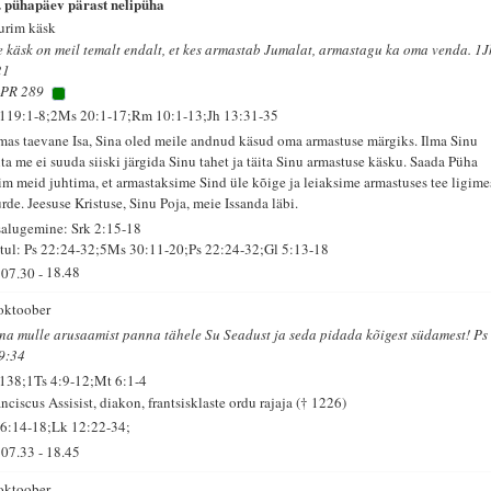
. pühapäev pärast nelipüha
urim käsk
e käsk on meil temalt endalt, et kes armastab Jumalat, armastagu ka oma venda. 1J
21
PR 289
 119:1-8;2Ms 20:1-17;Rm 10:1-13;Jh 13:31-35
mas taevane Isa, Sina oled meile andnud käsud oma armastuse märgiks. Ilma Sinu
ita me ei suuda siiski järgida Sinu tahet ja täita Sinu armastuse käsku. Saada Püha
im meid juhtima, et armastaksime Sind üle kõige ja leiaksime armastuses tee ligime
rde. Jeesuse Kristuse, Sinu Poja, meie Issanda läbi.
salugemine: Srk 2:15-18
tul: Ps 22:24-32;5Ms 30:11-20;Ps 22:24-32;Gl 5:13-18
07.30
-
18.48
 oktoober
na mulle arusaamist panna tähele Su Seadust ja seda pidada kõigest südamest! Ps
9:34
 138;1Ts 4:9-12;Mt 6:1-4
nciscus Assisist, diakon, frantsisklaste ordu rajaja († 1226)
 6:14-18;Lk 12:22-34;
07.33
-
18.45
 oktoober