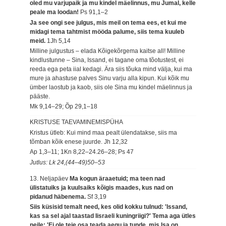
oled mu varjupaik ja mu kindel mäelinnus, mu Jumal, kelle
peale ma loodan!
Ps 91,1–2
Ja see ongi see julgus, mis meil on tema ees, et kui me
midagi tema tahtmist mööda palume, siis tema kuuleb
meid.
1Jh 5,14
Milline julgustus – elada Kõigekõrgema kaitse all! Milline
kindlustunne – Sina, Issand, ei tagane oma tõotustest, ei
reeda ega peta iial kedagi. Ära siis tõuka mind välja, kui ma
mure ja ahastuse palves Sinu varju alla kipun. Kui kõik mu
ümber laostub ja kaob, siis ole Sina mu kindel mäelinnus ja
pääste.
Mk 9,14–29; Õp 29,1–18
KRISTUSE TAEVAMINEMISPÜHA
Kristus ütleb: Kui mind maa pealt ülendatakse, siis ma
tõmban kõik enese juurde.
Jh 12,32
Ap 1,3–11; 1Kn 8,22–24.26–28; Ps 47
Jutlus: Lk 24,(44–49)50–53
13. Neljapäev
Ma kogun äraaetuid; ma teen nad
ülistatuiks ja kuulsaiks kõigis maades, kus nad on
pidanud häbenema.
Sf 3,19
Siis küsisid temalt need, kes olid kokku tulnud: 'Issand,
kas sa sel ajal taastad Iisraeli kuningriigi?' Tema aga ütles
neile: 'Ei ole teie osa teada aegu ja tunde, mis Isa on