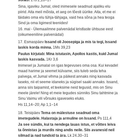
sõnas!
2Ts 2,16–17
Sina, igaviku Jumal, oled inimesele seadnud ajaliku elu
piirid. Aita meil mõista, et aeg on tõesti üürike. Aita, et me ei
täidaks oma elu tühja-tähjaga, vaid hea sõna ja hea teoga
Sind ja oma ligimest teenides!
16. mai - Ülemaailmne palvenädal kristlaste ühtsuse eest
(oikumeeniline palvenädal)
17. Esmaspäev
Issand oli Joosepiga ja mis ta tegi, Issand
laskis korda minna.
1Ms 39,23
Paulus kirjutab: Mina istutasin, Apollos kastis, kuid Jumal
laskis kasvada.
1Kr 3,6
Inimesel ja Jumalal on igas tegevuses oma osa. Kui kevadel
maad harime ja seemet külvame, siis tuleb seda teha
palvega, et Jumal vihma ja päikest annaks ning kasvada
laseks, nii et seeme idaneks ja sügisel saaki annaks. Issand,
anna siis taipamist, et teeksime neid tegusid, mis on Sinu
meele järele! Ning et meie tegudes sünniks Sinu tahtmine ja
Sinu Vaimu vili võrsuks igaveseks eluks.
Hs 11,14–20; Ap 1,1–14
18. Teisipäev
Tema on mälestuse seadnud oma
imetegudele. Halastaja ja armuline on Issand.
Ps 111,4
Ja see sündis, kui ta nendega lauas istus, et võttes leiva
ta õnnistas ja murdis ning andis neile. Siis avanesid neil
silmad ja nad tundsid ta ära.
Lk 24,30–31