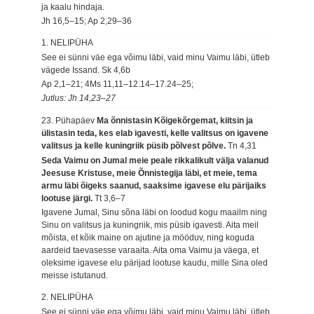
ja kaalu hindaja.
Jh 16,5–15; Ap 2,29–36
1. NELIPÜHA
See ei sünni väe ega võimu läbi, vaid minu Vaimu läbi, ütleb
vägede Issand.
Sk 4,6b
Ap 2,1–21; 4Ms 11,11–12.14–17.24–25;
Jutlus: Jh 14,23–27
23. Pühapäev
Ma õnnistasin Kõigekõrgemat, kiitsin ja
ülistasin teda, kes elab igavesti, kelle valitsus on igavene
valitsus ja kelle kuningriik püsib põlvest põlve.
Tn 4,31
Seda Vaimu on Jumal meie peale rikkalikult välja valanud
Jeesuse Kristuse, meie Õnnistegija läbi, et meie, tema
armu läbi õigeks saanud, saaksime igavese elu pärijaiks
lootuse järgi.
Tt 3,6–7
Igavene Jumal, Sinu sõna läbi on loodud kogu maailm ning
Sinu on valitsus ja kuningriik, mis püsib igavesti. Aita meil
mõista, et kõik maine on ajutine ja mööduv, ning koguda
aardeid taevasesse varaaita. Aita oma Vaimu ja väega, et
oleksime igavese elu pärijad lootuse kaudu, mille Sina oled
meisse istutanud.
2. NELIPÜHA
See ei sünni väe ega võimu läbi, vaid minu Vaimu läbi, ütleb