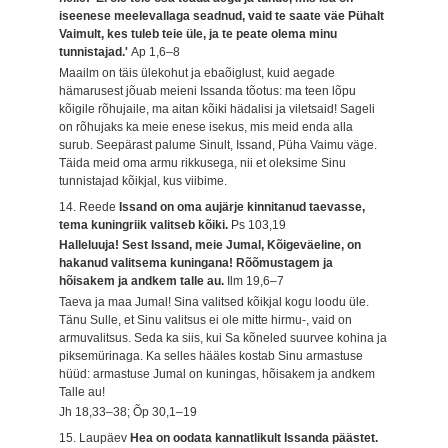
iseenese meelevallaga seadnud, vaid te saate väe Pühalt
Vaimult, kes tuleb teie üle, ja te peate olema minu
tunnistajad.'
Ap 1,6–8
Maailm on täis ülekohut ja ebaõiglust, kuid aegade
hämarusest jõuab meieni Issanda tõotus: ma teen lõpu
kõigile rõhujaile, ma aitan kõiki hädalisi ja viletsaid! Sageli
on rõhujaks ka meie enese isekus, mis meid enda alla
surub. Seepärast palume Sinult, Issand, Püha Vaimu väge.
Täida meid oma armu rikkusega, nii et oleksime Sinu
tunnistajad kõikjal, kus viibime.
14. Reede
Issand on oma aujärje kinnitanud taevasse,
tema kuningriik valitseb kõiki.
Ps 103,19
Halleluuja! Sest Issand, meie Jumal, Kõigeväeline, on
hakanud valitsema kuningana! Rõõmustagem ja
hõisakem ja andkem talle au.
Ilm 19,6–7
Taeva ja maa Jumal! Sina valitsed kõikjal kogu loodu üle.
Tänu Sulle, et Sinu valitsus ei ole mitte hirmu-, vaid on
armuvalitsus. Seda ka siis, kui Sa kõneled suurvee kohina ja
piksemürinaga. Ka selles hääles kostab Sinu armastuse
hüüd: armastuse Jumal on kuningas, hõisakem ja andkem
Talle au!
Jh 18,33–38; Õp 30,1–19
15. Laupäev
Hea on oodata kannatlikult Issanda päästet.