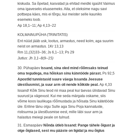
kiskuda. Sa õpetad, kasvatad ja ehitad meidki igaüht Vaimus
oma igaveseks eluasemeks. Aita, et oleksime nagu savi
pottsepa käes, mis ei tõrgu, kui meister selle kauniks
esemeks loob.
Ap 18,1–11; Ap 4,13–22
KOLMAINUPÜHA (TRINITATIS)
Ent nüüd jääb usk, lootus, armastus, need kolm, aga suurim
neist on armastus.
1Kr 13,13
Rm 11,(32)33–36; Js 6,1–13; Ps 29
Jutlus: Jh 3,1–8(9–15)
30. Pühapäev
Issand, sina oled mind rõõmsaks teinud
oma tegudega, ma hõiskan sinu kätetööde pärast.
Ps 92,5
Apostlid tunnistasid suure väega Issanda Jeesuse
ülestõusmist, ja suur arm oli nende kõikide peal.
Ap 4,33
Issand! Kõik Sinu teod nii maa peal kui taevas ülistavad Sinu
suurust ja vägevust. Kui me seda märgata oskame, siis
võime koos laulikuga rõõmustada ja hõisata Sinu kätetööde
üle. Eriline tänu olgu Sulle aga Sinu Poja kannatuste,
ristisurma ja ülestõusmise eest, mille läbi suur arm ja
halastus meiegi peale on tulnud.
31. Esmaspäev
Nõnda ütleb Issand: Pange tähele õigust ja
olge õiglased, sest mu pääste on ligidal ja mu õiglus