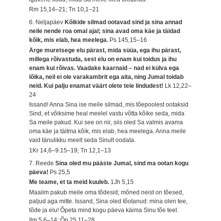
Rm 15,14–21; Tn 10,1–21
6. Neljapäev
Kõikide silmad ootavad sind ja sina annad
neile nende roa omal ajal; sina avad oma käe ja täidad
kõik, mis elab, hea meelega.
Ps 145,15–16
Ärge muretsege elu pärast, mida süüa, ega ihu pärast,
millega rõivastuda, sest elu on enam kui toidus ja ihu
enam kui rõivas. Vaadake kaarnaid – nad ei külva ega
lõika, neil ei ole varakambrit ega aita, ning Jumal toidab
neid. Kui palju enamat väärt olete teie lindudest!
Lk 12,22–
24
Issand! Anna Sina ise meile silmad, mis tõepoolest ootaksid
Sind, et võiksime heal meelel vastu võtta kõike seda, mida
Sa meile pakud. Kui see on nii, siis oled Sa valmis avama
oma käe ja täitma kõik, mis elab, hea meelega. Anna meile
vaid tänulikku meelt seda Sinult oodata.
1Kr 14,6–9.15–19; Tn 12,1–13
7. Reede
Sina oled mu pääste Jumal, sind ma ootan kogu
päeva!
Ps 25,5
Me teame, et ta meid kuuleb.
1Jh 5,15
Maailm pakub meile oma tõdesid; mõned neist on tõesed,
paljud aga mitte. Issand, Sina oled tõotanud: mina olen tee,
tõde ja elu! Õpeta mind kogu päeva käima Sinu tõe teel.
Ilm 5,6–14; Õp 25,11–28