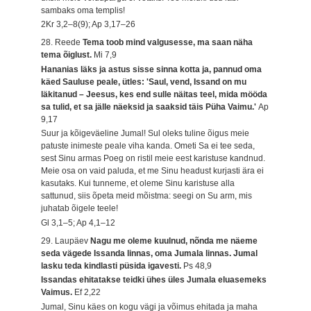
sambaks oma templis!
2Kr 3,2–8(9); Ap 3,17–26
28. Reede
Tema toob mind valgusesse, ma saan näha
tema õiglust.
Mi 7,9
Hananias läks ja astus sisse sinna kotta ja, pannud oma
käed Sauluse peale, ütles: 'Saul, vend, Issand on mu
läkitanud – Jeesus, kes end sulle näitas teel, mida mööda
sa tulid, et sa jälle näeksid ja saaksid täis Püha Vaimu.'
Ap
9,17
Suur ja kõigeväeline Jumal! Sul oleks tuline õigus meie
patuste inimeste peale viha kanda. Ometi Sa ei tee seda,
sest Sinu armas Poeg on ristil meie eest karistuse kandnud.
Meie osa on vaid paluda, et me Sinu headust kurjasti ära ei
kasutaks. Kui tunneme, et oleme Sinu karistuse alla
sattunud, siis õpeta meid mõistma: seegi on Su arm, mis
juhatab õigele teele!
Gl 3,1–5; Ap 4,1–12
29. Laupäev
Nagu me oleme kuulnud, nõnda me näeme
seda vägede Issanda linnas, oma Jumala linnas. Jumal
lasku teda kindlasti püsida igavesti.
Ps 48,9
Issandas ehitatakse teidki ühes üles Jumala eluasemeks
Vaimus.
Ef 2,22
Jumal, Sinu käes on kogu vägi ja võimus ehitada ja maha