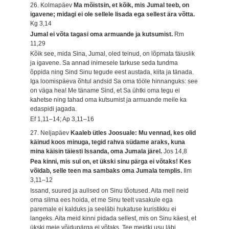
26. Kolmapäev
Ma mõistsin, et kõik, mis Jumal teeb, on
igavene; midagi ei ole sellele lisada ega sellest ära võtta.
Kg 3,14
Jumal ei võta tagasi oma armuande ja kutsumist.
Rm
11,29
Kõik see, mida Sina, Jumal, oled teinud, on lõpmata täiuslik
ja igavene. Sa annad inimesele tarkuse seda tundma
õppida ning Sind Sinu tegude eest austada, kiita ja tänada.
Iga loomispäeva õhtul andsid Sa oma tööle hinnanguks: see
on väga hea! Me täname Sind, et Sa ühtki oma tegu ei
kahetse ning tahad oma kutsumist ja armuande meile ka
edaspidi jagada.
Ef 1,11–14; Ap 3,11–16
27. Neljapäev
Kaaleb ütles Joosuale: Mu vennad, kes olid
käinud koos minuga, tegid rahva südame araks, kuna
mina käisin täiesti Issanda, oma Jumala järel.
Jos 14,8
Pea kinni, mis sul on, et ükski sinu pärga ei võtaks! Kes
võidab, selle teen ma sambaks oma Jumala templis.
Ilm
3,11–12
Issand, suured ja aulised on Sinu tõotused. Aita meil neid
oma silma ees hoida, et me Sinu teelt vasakule ega
paremale ei kalduks ja seeläbi hukatuse kuristikku ei
langeks. Aita meid kinni pidada sellest, mis on Sinu käest, et
ükski meie võidupärga ei võtaks. Tee meidki usu läbi