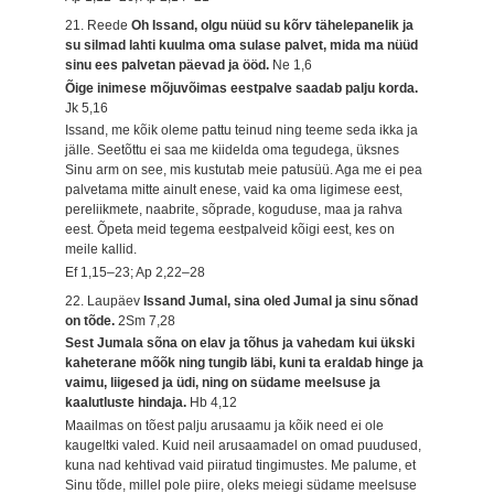
21. Reede
Oh Issand, olgu nüüd su kõrv tähelepanelik ja
su silmad lahti kuulma oma sulase palvet, mida ma nüüd
sinu ees palvetan päevad ja ööd.
Ne 1,6
Õige inimese mõjuvõimas eestpalve saadab palju korda.
Jk 5,16
Issand, me kõik oleme pattu teinud ning teeme seda ikka ja
jälle. Seetõttu ei saa me kiidelda oma tegudega, üksnes
Sinu arm on see, mis kustutab meie patusüü. Aga me ei pea
palvetama mitte ainult enese, vaid ka oma ligimese eest,
pereliikmete, naabrite, sõprade, koguduse, maa ja rahva
eest. Õpeta meid tegema eestpalveid kõigi eest, kes on
meile kallid.
Ef 1,15–23; Ap 2,22–28
22. Laupäev
Issand Jumal, sina oled Jumal ja sinu sõnad
on tõde.
2Sm 7,28
Sest Jumala sõna on elav ja tõhus ja vahedam kui ükski
kaheterane mõõk ning tungib läbi, kuni ta eraldab hinge ja
vaimu, liigesed ja üdi, ning on südame meelsuse ja
kaalutluste hindaja.
Hb 4,12
Maailmas on tõest palju arusaamu ja kõik need ei ole
kaugeltki valed. Kuid neil arusaamadel on omad puudused,
kuna nad kehtivad vaid piiratud tingimustes. Me palume, et
Sinu tõde, millel pole piire, oleks meiegi südame meelsuse