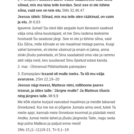
sõnad, mis ma täna teile kordan. Sest see ei ole tühine
sõna, vaid see on teie elu.
5Ms 32,46.47
Jeesus ütleb: Sõnad, mis ma teile olen rääkinud, on vaim
ja elu.
Jh 6,63
Igavene Jumal! Sa oled läbi aegade kuni tänaseni saatnud
välja oma sõna kuulutajaid, et me Sinu lastena teeksime
hoolsasti Su seaduse järgi. See ei ole ju tühine sõna, vaid
Elu Sõna, mille kõrvale ei ole maailmal midagi panna. Kuigi
vahel tunneme, et oleme väsinud ja enam ei jaksa, anna
siiski jõudu palvetada, et Sina saadaksid oma väe ja rammu
abil välja neid, kes suudavad Sinu õpetust edasi kanda.
2. mai - Ühinenud Piibliseltside palvepäev
3. Esmaspäev
Issand oli mulle toeks. Ta tõi mu välja
avarusse.
2Sm 22,19–20
Jeesus nägi meest, Matteus nimi, tollihoone juures
istuvat, ja ütles talle: 'Järgne mulle!' Ja Matteus tõusis
ning järgnes talle.
Mt 9,9
Me kõik elame kurjast vaevatud maailmas ja meidki tabavad
õnnetused. Kui me ise ei põgene Jumala armu eest, tuleb Ta
meile appi, kannab meie õnnetuse koormat ja päästab meid.
Andku Jumal meile tahet ja jõudu järgneda Talle, nagu seda
tegi püha Matteus ja paljud enne meid!
2Ms 15,(1–11)19-21; Tn 9,1–19