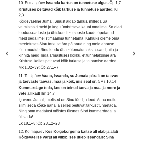
10. Esmaspäev
Issanda kartus on tunnetuse algus.
Õp 1,7
Kristuses peituvad kõik tarkuse ja tunnetuse aarded.
Kl
2,3
Kõigeväeline Jumal, Sinust algab tarkus, millega Sa
valmistasid meid ja kogu ümbritseva kauni maailma. Sa oled
loodusseaduste ja ühiskondlike seoste kaudu õpetanud
meid seda imelist maailma tunnetama. Kahjuks oleme oma
meeletuses Sinu tarkuse ära põlanud ning meie ahnuse
tõttu muutub Sinu loodu üha kõlbmatumaks. Issand, aita ja
kinnita meid, liida armastuses kokku, et tunnetaksime ära
Kristuse, kelles peituvad kõik tarkuse ja taipamise aarded.
Mk 1,32–39; Õp 27,1–7
11. Teisipäev
Vaata, Issanda, su Jumala päralt on taevas
ja taevaste taevas, maa ja kõik, mis seal on.
5Ms 10,14
Kummardage teda, kes on teinud taeva ja maa ja mere ja
vete allikad!
Ilm 14,7
Igavene Jumal, imelised on Sinu tööd ja teod! Anna meile
silmi seda kõike näha ja selles peituvat tarkust tunnetada.
Ning oma madalust mõistes üksnes Sind kummardada ja
ülistada!
Lk 18,1–8; Õp 28,12–28
12. Kolmapäev
Kes Kõigekõrgema kaitse all elab ja alati
Kõigeväelise varju all viibib, see ütleb Issandale: Sina