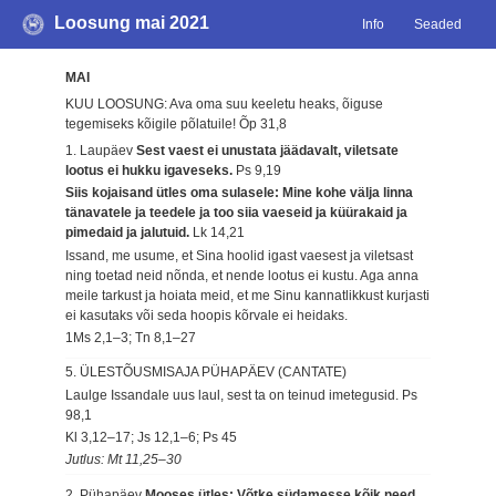
Loosung mai 2021
Info
Seaded
MAI
KUU LOOSUNG: Ava oma suu keeletu heaks, õiguse
tegemiseks kõigile põlatuile!
Õp 31,8
1. Laupäev
Sest vaest ei unustata jäädavalt, viletsate
lootus ei hukku igaveseks.
Ps 9,19
Siis kojaisand ütles oma sulasele: Mine kohe välja linna
tänavatele ja teedele ja too siia vaeseid ja küürakaid ja
pimedaid ja jalutuid.
Lk 14,21
Issand, me usume, et Sina hoolid igast vaesest ja viletsast
ning toetad neid nõnda, et nende lootus ei kustu. Aga anna
meile tarkust ja hoiata meid, et me Sinu kannatlikkust kurjasti
ei kasutaks või seda hoopis kõrvale ei heidaks.
1Ms 2,1–3; Tn 8,1–27
5. ÜLESTÕUSMISAJA PÜHAPÄEV (CANTATE)
Laulge Issandale uus laul, sest ta on teinud imetegusid.
Ps
98,1
Kl 3,12–17; Js 12,1–6; Ps 45
Jutlus: Mt 11,25–30
2. Pühapäev
Mooses ütles: Võtke südamesse kõik need