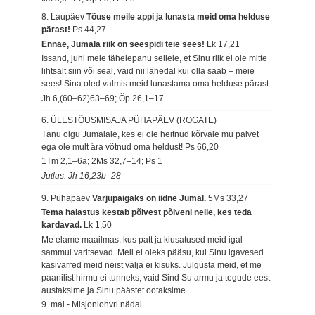
8. Laupäev
Tõuse meile appi ja lunasta meid oma helduse
pärast!
Ps 44,27
Ennäe, Jumala riik on seespidi teie sees!
Lk 17,21
Issand, juhi meie tähelepanu sellele, et Sinu riik ei ole mitte
lihtsalt siin või seal, vaid nii lähedal kui olla saab – meie
sees! Sina oled valmis meid lunastama oma helduse pärast.
Jh 6,(60–62)63–69; Õp 26,1–17
6. ÜLESTÕUSMISAJA PÜHAPÄEV (ROGATE)
Tänu olgu Jumalale, kes ei ole heitnud kõrvale mu palvet
ega ole mult ära võtnud oma heldust!
Ps 66,20
1Tm 2,1–6a; 2Ms 32,7–14; Ps 1
Jutlus: Jh 16,23b–28
9. Pühapäev
Varjupaigaks on iidne Jumal.
5Ms 33,27
Tema halastus kestab põlvest põlveni neile, kes teda
kardavad.
Lk 1,50
Me elame maailmas, kus patt ja kiusatused meid igal
sammul varitsevad. Meil ei oleks pääsu, kui Sinu igavesed
käsivarred meid neist välja ei kisuks. Julgusta meid, et me
paanilist hirmu ei tunneks, vaid Sind Su armu ja tegude eest
austaksime ja Sinu päästet ootaksime.
9. mai - Misjoniohvri nädal