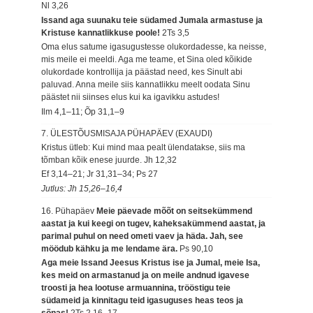
Nl 3,26
Issand aga suunaku teie südamed Jumala armastuse ja
Kristuse kannatlikkuse poole!
2Ts 3,5
Oma elus satume igasugustesse olukordadesse, ka neisse,
mis meile ei meeldi. Aga me teame, et Sina oled kõikide
olukordade kontrollija ja päästad need, kes Sinult abi
paluvad. Anna meile siis kannatlikku meelt oodata Sinu
päästet nii siinses elus kui ka igavikku astudes!
Ilm 4,1–11; Õp 31,1–9
7. ÜLESTÕUSMISAJA PÜHAPÄEV (EXAUDI)
Kristus ütleb: Kui mind maa pealt ülendatakse, siis ma
tõmban kõik enese juurde.
Jh 12,32
Ef 3,14–21; Jr 31,31–34; Ps 27
Jutlus: Jh 15,26–16,4
16. Pühapäev
Meie päevade mõõt on seitsekümmend
aastat ja kui keegi on tugev, kaheksakümmend aastat, ja
parimal puhul on need ometi vaev ja häda. Jah, see
möödub kähku ja me lendame ära.
Ps 90,10
Aga meie Issand Jeesus Kristus ise ja Jumal, meie Isa,
kes meid on armastanud ja on meile andnud igavese
troosti ja hea lootuse armuannina, trööstigu teie
südameid ja kinnitagu teid igasuguses heas teos ja