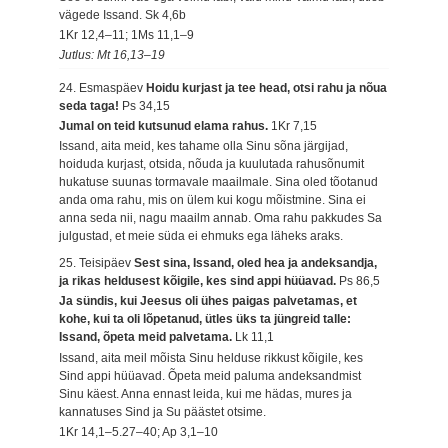
vägede Issand.
Sk 4,6b
1Kr 12,4–11; 1Ms 11,1–9
Jutlus: Mt 16,13–19
24. Esmaspäev
Hoidu kurjast ja tee head, otsi rahu ja nõua
seda taga!
Ps 34,15
Jumal on teid kutsunud elama rahus.
1Kr 7,15
Issand, aita meid, kes tahame olla Sinu sõna järgijad,
hoiduda kurjast, otsida, nõuda ja kuulutada rahusõnumit
hukatuse suunas tormavale maailmale. Sina oled tõotanud
anda oma rahu, mis on ülem kui kogu mõistmine. Sina ei
anna seda nii, nagu maailm annab. Oma rahu pakkudes Sa
julgustad, et meie süda ei ehmuks ega läheks araks.
25. Teisipäev
Sest sina, Issand, oled hea ja andeksandja,
ja rikas heldusest kõigile, kes sind appi hüüavad.
Ps 86,5
Ja sündis, kui Jeesus oli ühes paigas palvetamas, et
kohe, kui ta oli lõpetanud, ütles üks ta jüngreid talle:
Issand, õpeta meid palvetama.
Lk 11,1
Issand, aita meil mõista Sinu helduse rikkust kõigile, kes
Sind appi hüüavad. Õpeta meid paluma andeksandmist
Sinu käest. Anna ennast leida, kui me hädas, mures ja
kannatuses Sind ja Su päästet otsime.
1Kr 14,1–5.27–40; Ap 3,1–10