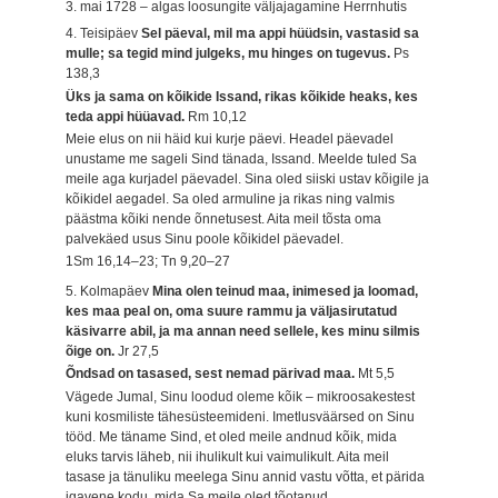
3. mai 1728 – algas loosungite väljajagamine Herrnhutis
4. Teisipäev
Sel päeval, mil ma appi hüüdsin, vastasid sa
mulle; sa tegid mind julgeks, mu hinges on tugevus.
Ps
138,3
Üks ja sama on kõikide Issand, rikas kõikide heaks, kes
teda appi hüüavad.
Rm 10,12
Meie elus on nii häid kui kurje päevi. Headel päevadel
unustame me sageli Sind tänada, Issand. Meelde tuled Sa
meile aga kurjadel päevadel. Sina oled siiski ustav kõigile ja
kõikidel aegadel. Sa oled armuline ja rikas ning valmis
päästma kõiki nende õnnetusest. Aita meil tõsta oma
palvekäed usus Sinu poole kõikidel päevadel.
1Sm 16,14–23; Tn 9,20–27
5. Kolmapäev
Mina olen teinud maa, inimesed ja loomad,
kes maa peal on, oma suure rammu ja väljasirutatud
käsivarre abil, ja ma annan need sellele, kes minu silmis
õige on.
Jr 27,5
Õndsad on tasased, sest nemad pärivad maa.
Mt 5,5
Vägede Jumal, Sinu loodud oleme kõik – mikroosakestest
kuni kosmiliste tähesüsteemideni. Imetlusväärsed on Sinu
tööd. Me täname Sind, et oled meile andnud kõik, mida
eluks tarvis läheb, nii ihulikult kui vaimulikult. Aita meil
tasase ja tänuliku meelega Sinu annid vastu võtta, et pärida
igavene kodu, mida Sa meile oled tõotanud.