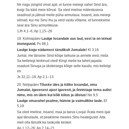
Nii nagu jüngrid omal ajal, ei tunne meiegi vahel Sind ära,
kuigi Sa käid meie kõrval. Sa oled imelise mälestusena
seadnud ja jätnud meile püha armulaua. Issand, ava meiegi
silmad, kui me Sinu ihu ja verd vastu võtame, et tunneksime
seal ära Sinu armurikkuse.
1Jh 4,1–6; Ap 1,15–26
19. Kolmapäev
Laulge Issandale uus laul, sest ta on teinud
imetegusid.
Ps 98,1
Laulge kogu südamest tänulikult Jumalale!
Kl 3,16
Jumal, me täname Sind kõige tarkuse ja annete eest, mida
Sa kellelegi kinkinud oled! Kingi meile ka tahet jagada
osadust Sinuga ja üksteisega kõige selle kaudu, mis kellelgi
on.
Js 32,11–18; Ap 2,1–13
20. Neljapäev
Tõuske üles ja kiitke Issandat, oma
Jumalat, igavesest ajast igavesti, ja õnnistage tema aulist
nime, mis on ülem kui kõik kiitus ja ülistus!
Ne 9,5
Laulge omavahel psalme, hümne ja vaimulikke laule.
Ef
5,19
Sa oled imeline, Issand, maa ja taeva Looja! Ärata meis igal
ajal tänulaule, et peaksime meeles Sinu heategusid. Aita
meil olla tänulik ka raskuste keskel.
Ap 1,12–26; Ap 2,14–21