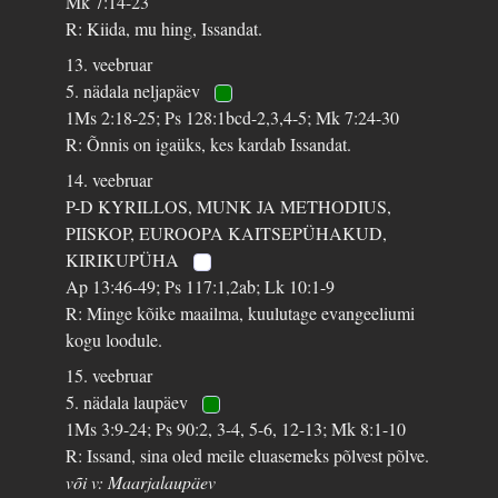
Mk 7:14-23
R: Kiida, mu hing, Issandat.
13. veebruar
5. nädala neljapäev
1Ms 2:18-25; Ps 128:1bcd-2,3,4-5; Mk 7:24-30
R: Õnnis on igaüks, kes kardab Issandat.
14. veebruar
P-D KYRILLOS, MUNK JA METHODIUS,
PIISKOP, EUROOPA KAITSEPÜHAKUD,
KIRIKUPÜHA
Ap 13:46-49; Ps 117:1,2ab; Lk 10:1-9
R: Minge kõike maailma, kuulutage evangeeliumi
kogu loodule.
15. veebruar
5. nädala laupäev
1Ms 3:9-24; Ps 90:2, 3-4, 5-6, 12-13; Mk 8:1-10
R: Issand, sina oled meile eluasemeks põlvest põlve.
või v: Maarjalaupäev