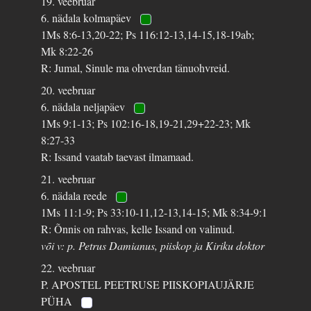
19. veebruar
6. nädala kolmapäev
1Ms 8:6-13,20-22; Ps 116:12-13,14-15,18-19ab;
Mk 8:22-26
R: Jumal, Sinule ma ohverdan tänuohvreid.
20. veebruar
6. nädala neljapäev
1Ms 9:1-13; Ps 102:16-18,19-21,29+22-23; Mk
8:27-33
R: Issand vaatab taevast ilmamaad.
21. veebruar
6. nädala reede
1Ms 11:1-9; Ps 33:10-11,12-13,14-15; Mk 8:34-9:1
R: Õnnis on rahvas, kelle Issand on valinud.
või v: p. Petrus Damianus, piiskop ja Kiriku doktor
22. veebruar
P. APOSTEL PEETRUSE PIISKOPIAUJÄRJE
PÜHA