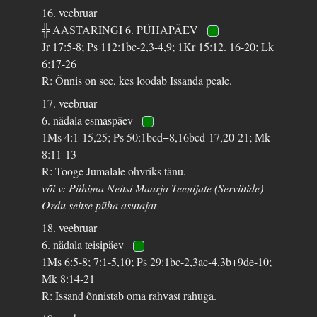
16. veebruar
╬ AASTARINGI 6. PÜHAPÄEV
Jr 17:5-8; Ps 112:1bc-2,3-4,9; 1Kr 15:12. 16-20; Lk
6:17-26
R: Õnnis on see, kes loodab Issanda peale.
17. veebruar
6. nädala esmaspäev
1Ms 4:1-15,25; Ps 50:1bcd+8,16bcd-17,20-21; Mk
8:11-13
R: Tooge Jumalale ohvriks tänu.
või v: Pühima Neitsi Maarja Teenijate (Serviitide)
Ordu seitse püha asutajat
18. veebruar
6. nädala teisipäev
1Ms 6:5-8; 7:1-5,10; Ps 29:1bc-2,3ac-4,3b+9de-10;
Mk 8:14-21
R: Issand õnnistab oma rahvast rahuga.