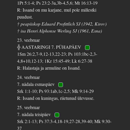
1Pt 5:1-4; Ps 23:2-3a,3b-4,5,6; Mt 16:13-19
R: Issand on mu karjane, mul pole millestki
puudust.
† peapiiskop Eduard Profittlich SJ (1942, Kirov)
† isa Henri Alphonse Werling SJ (1961, Esna)
23. veebruar
╬ AASTARINGI 7. PÜHAPÄEV
1Sm 26:2,7-9,12-13,22-23; Ps 103:1bc-2,3-
4,8+10,12-13; 1Kr 15:45-49; Lk 6:27-38
R: Halastaja ja armuline on Issand.
24. veebruar
7. nädala esmaspäev
Srk 1:1-10; Ps 93:1ab,1c-2,5; Mk 9:14-29
R: Issand on kuningas, riietunud ülevusse.
25. veebruar
7. nädala teisipäev
Srk 2:1-13; Ps 37:3-4,18-19,27-28,39-40; Mk 9:30-
37