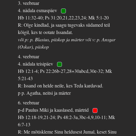
3. veebruar
4. nädala esmaspäev
Hb 11:32-40; Ps 31:20,21,22,23,24; Mk 5:1-20
R: Olge kindlad, ja saagu tugevaks südamed teil
kõigil, kes te ootate Issandat.
või p: p. Blasius, piiskop ja märter või v: p. Ansgar
(Oskar), piiskop
4. veebruar
4. nädala teisipäev
Hb 12:1-4; Ps 22:26b-27,28+30abcd,30e-32; Mk
5:21-43
R: Issand on helde neile, kes Teda kardavad.
p p. Agatha, neitsi ja märter
6. veebruar
p-d Paulus Miki ja kaaslased, märtrid
Hb 12:18-19,21-24; Ps 48:2-3a,3bc-4,9,10-11; Mk
6:7-13
R: Me mõtiskleme Sinu heldusest Jumal, keset Sinu