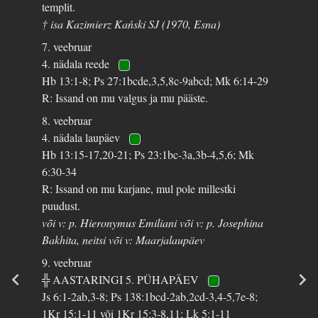
templit.
† isa Kazimierz Kański SJ (1970, Esna)
7. veebruar
4. nädala reede
Hb 13:1-8; Ps 27:1bcde,3,5,8c-9abcd; Mk 6:14-29
R: Issand on mu valgus ja mu pääste.
8. veebruar
4. nädala laupäev
Hb 13:15-17,20-21; Ps 23:1bc-3a,3b-4,5,6; Mk
6:30-34
R: Issand on mu karjane, mul pole millestki
puudust.
või v: p. Hieronymus Emiliani või v: p. Josephina
Bakhita, neitsi või v: Maarjalaupäev
9. veebruar
╬ AASTARINGI 5. PÜHAPÄEV
Js 6:1-2ab,3-8; Ps 138:1bcd-2ab,2cd-3,4-5,7e-8;
1Kr 15:1-11 või 1Kr 15:3-8,11; Lk 5:1-11