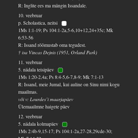
R: Inglite ees ma mängin Issandale.
10. veebruar
p. Scholastica, neitsi
1Ms 1:1-19; Ps 104:1-2a,5-6,10+12,24+35c; Mk
6:53-56
R: Issand rõõmustab oma tegudest.
† isa Vincas Dejnis (1951, Orland Park)
11. veebruar
5. nädala teisipäev
1Ms 1:20-2,4a; Ps 8:4-5,6-7,8-9; Mk 7:1-13
R: Issand, meie Jumal, kui auline on Sinu nimi kogu
maailmas.
või v: Lourdes’i maarjapäev
Ülemaailmne haigete päev
12. veebruar
5. nädala kolmapäev
1Ms 2:4b-9,15-17; Ps 104:1-2a,27-28,29cde-30;