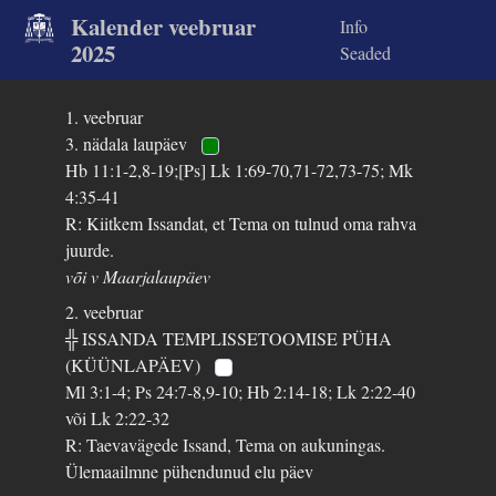
Kalender veebruar
Info
2025
Seaded
1. veebruar
3. nädala laupäev
Hb 11:1-2,8-19;[Ps] Lk 1:69-70,71-72,73-75; Mk
4:35-41
R: Kiitkem Issandat, et Tema on tulnud oma rahva
juurde.
või v Maarjalaupäev
2. veebruar
╬ ISSANDA TEMPLISSETOOMISE PÜHA
(KÜÜNLAPÄEV)
Ml 3:1-4; Ps 24:7-8,9-10; Hb 2:14-18; Lk 2:22-40
või Lk 2:22-32
R: Taevavägede Issand, Tema on aukuningas.
Ülemaailmne pühendunud elu päev