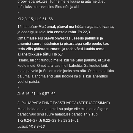
proovilepanekutes. Tunne meile kaasa ja aita meid, et
mõistaksime raskustes Sinu nõu ja abi.
*
Kl 2,8–15; Lk 9,51–56
15. Laupäev
Mu Jumal, päeval ma hüüan, aga sa ei vasta,
ja ööselgi, kuid ei leia enesele rahu.
Ps 22,3
Oma maise elu päevil ohverdas Jeesus palumisi ja
anumisi suure hüüdmise ja pisaratega selle poole, kes
teda võis päästa surmast, ja teda võeti kuulda tema
allaheitlikkuse tõttu.
Hb 5,7
Issand, nii tihti tundub meile, kui me Sind palume, et Sa ei
kuule meid. Ometi ära lase meil kahelda. Sa kuuled kõiki
meie palveid ja Sul on meie jaoks hea nõu. Õpeta meid ikka
paluma ja andma end Sinu hoolde ka siis, kui lahendusi
veel ei paista.
*
Jh 6,16–21; Lk 9,57–62
3. PÜHAPÄEV ENNE PAASTUAEGA (SEPTUAGESIMAE)
Me ei heida oma anumisi su palge ette mitte oma õiguse
pärast, vaid sinu suure halastuse pärast.
Tn 9,18b
1Kr 9,24–27; Jr 9,22–23; Ps 18,21–51
Jutlus: Mt 9,9–13