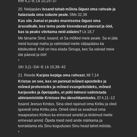
Rm 4,1–8; Lk 10,25–37
20. Neljapäev
Issand tahab mõista õigust oma rahvale ja
halastada oma sulaste peale.
5Ms 32,36
Kas siis Jumal ei peaks muretsema õigust oma
äravalituile, kes tema poole kisendavad päevad ja ööd,
kas ta peaks viivitama neid aidates?
Lk 18,7
Me täname Sind, Issand, et Sa mõtled meie peale. Sa ei jäta
meid kunagi maha ja valmistad meile väljapääsu ka
kitsikustest. Küll on hea elada Sinuga, kes Sa valvad meie
üle päeval ja ööl!
*
1Kr 3,(1–3)4–8; Lk 10,38–42
21. Reede
Karjata kepiga oma rahvast.
Mi 7,14
Kristus on see, kes on pannud mõned apostleiks ja
mõned prohveteiks ja mõned evangelistideks, mõned
karjaseiks ja õpetajaiks, et pühi inimesi valmistada
abistamistööle Kristuse ihu ülesehitamiseks.
Ef 4,11–12
Issand Jeesus Kristus, Sina oled rajanud oma Kiriku ja oled
igavesti oma Kiriku pea. Ometi oled sa seadnud oma
maapealses Kirikus ka erinevad ametid ja kinkinud meile
erinevad annid. Õpeta meid neid ande märkama ja
korraldama elu Sinu koguduses Sinu head tahet mööda.
*