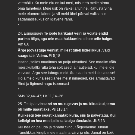
veemöllu. Ka meie elu on kui meri, mis teeb meile hirmu
oma lainetega. Meie usk on väike ja tühine. Rahusta Sina
meie elumere lained ja vii meid ühel päeval vaiksesse
sadamasse, kus on igavene rahu.
*
24. Esmaspäev
Te joote karikaist veini ja võiate endid
parima õliga, aga teie maa hukkumine ei tee teile haiget.
Am 6,6
Ärge joovastuge veinist, millest tuleb liiderlikkus, vaid
saage täis Vaimu.
Ef 5,18
Issand, selles maailmas on palju ahvatlusi. See maailm võib
meist küllaltki ruttu teha sõltlased ja nautlejad, kui me ei ole
valvsad. Ärgu see tabagu meid, ära saada meid kiusatusse!
Hoia meid kurja eest ja tee meist inimesed, kes armastavad
Sind ja ligimest nagu iseennast.
*
5Ms 32,44–47; Lk 11,14–26
25. Teisipäev
Issand on mu tugevus ja mu kiituslaul, tema
oli mulle päästjaks.
Ps 118,14
Kui keegi teie seast kannatab kurja, siis ta palvetagu. Kui
kellelgi on hea meel, siis ta laulgu tänulaule.
Jk 5,13
Kui hea on paluda ja tänada Sind, Kõigeväeline Jumal!
Tänulikkus kingib meie maailma värvi ja elu. Jumal on kõik