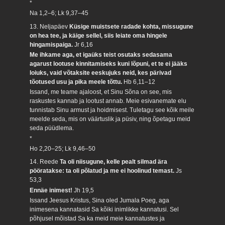
*
Na 1,2–6; Lk 9,37–45
13. Neljapäev
Küsige muistsete radade kohta, missugune
on hea tee, ja käige sellel, siis leiate oma hingele
hingamispaiga.
Jr 6,16
Me ihkame aga, et igaüks teist osutaks sedasama
agarust lootuse kinnitamiseks kuni lõpuni, et te ei jääks
loiuks, vaid võtaksite eeskujuks neid, kes pärivad
tõotused usu ja pika meele tõttu.
Hb 6,11–12
Issand, me teame ajaloost, et Sinu Sõna on see, mis
raskustes kannab ja lootust annab. Meie esivanemate elu
tunnistab Sinu armust ja hoidmisest. Tuletagu see kõik meile
meelde seda, mis on väärtuslik ja püsiv, ning õpetagu meid
seda püüdlema.
*
Ho 2,20–25; Lk 9,46–50
14. Reede
Ta oli niisugune, kelle pealt silmad ära
pööratakse: ta oli põlatud ja me ei hoolinud temast.
Js
53,3
Ennäe inimest!
Jh 19,5
Issand Jeesus Kristus, Sina oled Jumala Poeg, aga
inimesena kannatasid Sa kõiki inimlikke kannatusi. Sel
põhjusel mõistad Sa ka meid meie kannatustes ja