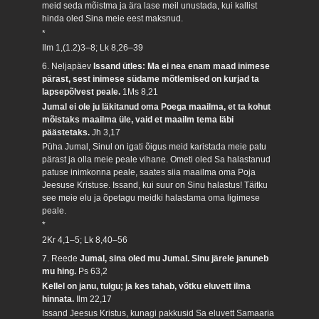
meid seda mõistma ja ära lase meil unustada, kui kallist
hinda oled Sina meie eest maksnud.
*
Ilm 1,(1.2)3–8; Lk 8,26–39
6. Neljapäev
Issand ütles: Ma ei nea enam maad inimese
pärast, sest inimese südame mõtlemised on kurjad ta
lapsepõlvest peale.
1Ms 8,21
Jumal ei ole ju läkitanud oma Poega maailma, et ta kohut
mõistaks maailma üle, vaid et maailm tema läbi
päästetaks.
Jh 3,17
Püha Jumal, Sinul on igati õigus meid karistada meie patu
pärast ja olla meie peale vihane. Ometi oled Sa halastanud
patuse inimkonna peale, saates siia maailma oma Poja
Jeesuse Kristuse. Issand, kui suur on Sinu halastus! Täitku
see meie elu ja õpetagu meidki halastama oma ligimese
peale.
*
2Kr 4,1–5; Lk 8,40–56
7. Reede
Jumal, sina oled mu Jumal. Sinu järele januneb
mu hing.
Ps 63,2
Kellel on janu, tulgu; ja kes tahab, võtku eluvett ilma
hinnata.
Ilm 22,17
Issand Jeesus Kristus, kunagi pakkusid Sa eluvett Samaaria