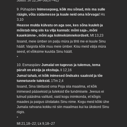
Jutlus: Jh 12,34–36(37–41)
9. Pühapäev
Inimesepoeg, kõik mu sõnad, mis ma sulle
räägin, võta südamesse ja kuule neid oma kõrvaga!
Hs
3,10
Heasse mulda külvatu on aga see, kes sõna kuuleb ja
mõistab ning siis ka vilja kannab: mõni saja-, mõni
kuuekümne-, mõni aga kolmekümnekordselt.
Mt 13,23
Issand, meie ümber on palju müra ja tihti me ei kuule Sinu
häält. Vaigista kõik muu meie ümber. Kisu meid välja müra
seest, et võiksime kuulda Sinu häält.
*
10. Esmaspäev
Jumalal on tugevus ja tulemus, tema
päralt on eksija ja eksitaja.
Ii 12,16
Jumal tahab, et kõik inimesed õndsaks saaksid ja tõe
tunnetusele tuleksid.
1Tm 2,4
Issand, Sina läkitasid oma Poja siia maailma, et kõik
inimesed pääseksid ja tuleksid tõe tundmisele. Jeesus ei
tulnud päästma valituid, vaid kogu inimkonda, et kõigis
maades ja paigus ülistataks Sinu nime. Kogu meid kõiki ühe
Jumala rahvana kokku nii siin maailmas kui ka ükskord Sinu
riigis.
*
Mt 21,18–22; Lk 9,18–27