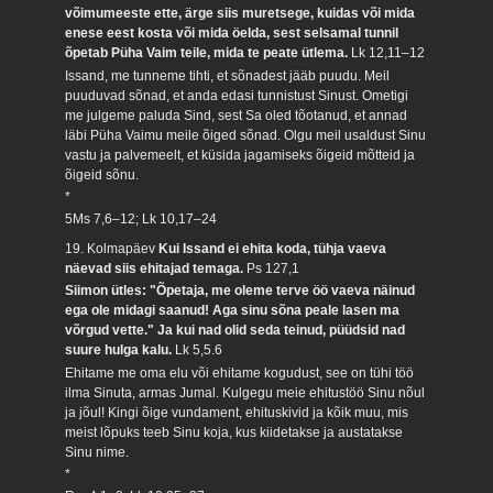
võimumeeste ette, ärge siis muretsege, kuidas või mida
enese eest kosta või mida öelda, sest selsamal tunnil
õpetab Püha Vaim teile, mida te peate ütlema.
Lk 12,11–12
Issand, me tunneme tihti, et sõnadest jääb puudu. Meil
puuduvad sõnad, et anda edasi tunnistust Sinust. Ometigi
me julgeme paluda Sind, sest Sa oled tõotanud, et annad
läbi Püha Vaimu meile õiged sõnad. Olgu meil usaldust Sinu
vastu ja palvemeelt, et küsida jagamiseks õigeid mõtteid ja
õigeid sõnu.
*
5Ms 7,6–12; Lk 10,17–24
19. Kolmapäev
Kui Issand ei ehita koda, tühja vaeva
näevad siis ehitajad temaga.
Ps 127,1
Siimon ütles: "Õpetaja, me oleme terve öö vaeva näinud
ega ole midagi saanud! Aga sinu sõna peale lasen ma
võrgud vette." Ja kui nad olid seda teinud, püüdsid nad
suure hulga kalu.
Lk 5,5.6
Ehitame me oma elu või ehitame kogudust, see on tühi töö
ilma Sinuta, armas Jumal. Kulgegu meie ehitustöö Sinu nõul
ja jõul! Kingi õige vundament, ehituskivid ja kõik muu, mis
meist lõpuks teeb Sinu koja, kus kiidetakse ja austatakse
Sinu nime.
*