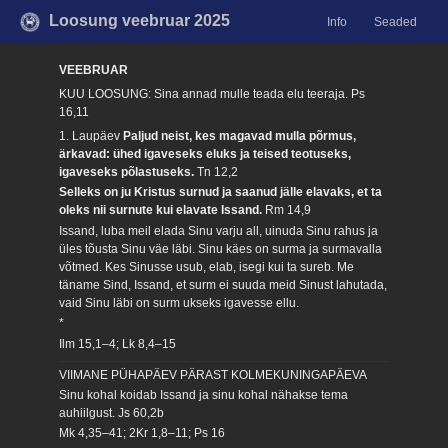
Loosung veebruar 2025
Info
Seaded
VEEBRUAR
KUU LOOSUNG: Sina annad mulle teada elu teeraja.
Ps
16,11
1. Laupäev
Paljud neist, kes magavad mulla põrmus,
ärkavad: ühed igaveseks eluks ja teised teotuseks,
igaveseks põlastuseks.
Tn 12,2
Selleks on ju Kristus surnud ja saanud jälle elavaks, et ta
oleks nii surnute kui elavate Issand.
Rm 14,9
Issand, luba meil elada Sinu varju all, uinuda Sinu rahus ja
üles tõusta Sinu väe läbi. Sinu käes on surma ja surmavalla
võtmed. Kes Sinusse usub, elab, isegi kui ta sureb. Me
täname Sind, Issand, et surm ei suuda meid Sinust lahutada,
vaid Sinu läbi on surm ukseks igavesse ellu.
*
Ilm 15,1–4; Lk 8,4–15
VIIMANE PÜHAPÄEV PÄRAST KOLMEKUNINGAPÄEVA
Sinu kohal koidab Issand ja sinu kohal nähakse tema
auhiilgust.
Js 60,2b
Mk 4,35–41; 2Kr 1,8–11; Ps 16