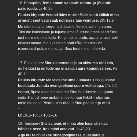
16. Pühapäev
Tema annab väsinule rammu ja jõuetule
palju jõudu.
Js 40,29
Paulus kirjutab: Issand ütles mulle: Sulle saab küllalt minu
armust; sest vägi saab nõtruses täie võimuse.
2Kr 12,9
Me oleme palju nõrgemad, Issand, kui me vahel arvame.
Tihti me komistame ja tajume oma jõuetust, ometi saad Sina
just siis meid üles tõsta. Kingi meile jõudu, aga ära lase meil
uhkeks minna. Sinu käest on pärit kõik, mis meil on,
iseenesest pole me midagi. Sina teed meid millekski.
*
17. Esmaspäev
Sinu ustavusest ja su abist ma rääkisin,
su heldust ja su tõde ma ei salga suure koguduse ees.
Ps
40,11
Paulus kirjutab: Me leidsime oma Jumalas siiski julguse
kuulutada Jumala evangeeliumi suure võitlusega.
1Ts 2,2
Issand, õpeta meid tunnistama Sinu headusest ja jagama
seda. Paljud meie ümber ei loe kunagi Piiblit – olgu siis
meie elu neile Piibliks, mis räägib Sinu päästest ja abist.
*
Lk 19,1–10; Lk 10,1–16
18. Teisipäev
Siis sa tead, et mina olen Issand, ei jää
häbisse need, kes mind ootavad.
Js 49,23
Aga kui teid viiakse sünagoogidesse ja ülemate ja