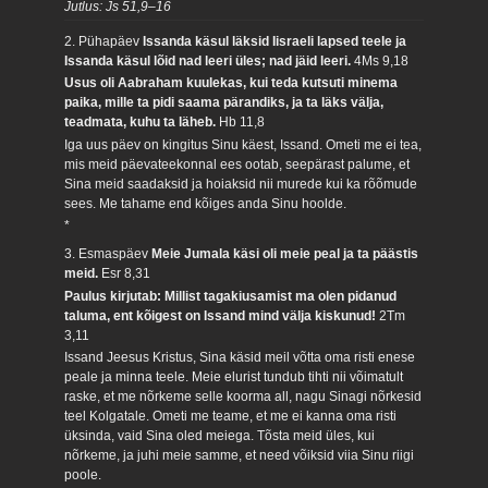
Jutlus: Js 51,9–16
2. Pühapäev
Issanda käsul läksid Iisraeli lapsed teele ja
Issanda käsul lõid nad leeri üles; nad jäid leeri.
4Ms 9,18
Usus oli Aabraham kuulekas, kui teda kutsuti minema
paika, mille ta pidi saama pärandiks, ja ta läks välja,
teadmata, kuhu ta läheb.
Hb 11,8
Iga uus päev on kingitus Sinu käest, Issand. Ometi me ei tea,
mis meid päevateekonnal ees ootab, seepärast palume, et
Sina meid saadaksid ja hoiaksid nii murede kui ka rõõmude
sees. Me tahame end kõiges anda Sinu hoolde.
*
3. Esmaspäev
Meie Jumala käsi oli meie peal ja ta päästis
meid.
Esr 8,31
Paulus kirjutab: Millist tagakiusamist ma olen pidanud
taluma, ent kõigest on Issand mind välja kiskunud!
2Tm
3,11
Issand Jeesus Kristus, Sina käsid meil võtta oma risti enese
peale ja minna teele. Meie elurist tundub tihti nii võimatult
raske, et me nõrkeme selle koorma all, nagu Sinagi nõrkesid
teel Kolgatale. Ometi me teame, et me ei kanna oma risti
üksinda, vaid Sina oled meiega. Tõsta meid üles, kui
nõrkeme, ja juhi meie samme, et need võiksid viia Sinu riigi
poole.