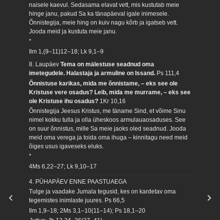
naisele kaevul. Sedasama elavat vett, mis kustutab meie
hinge janu, pakud Sa ka tänapäeval igale inimesele.
Õnnistegija, meie hing on kuiv nagu kõrb ja igatseb vett.
Jooda meid ja kustuta meie janu.
*
Ilm 1,(9–11)12–18; Lk 9,1–9
8. Laupäev
Tema on mälestuse seadnud oma
imetegudele. Halastaja ja armuline on Issand.
Ps 111,4
Õnnistuse karikas, mida me õnnistame, – eks see ole
Kristuse vere osadus? Leib, mida me murrame, – eks see
ole Kristuse ihu osadus?
1Kr 10,16
Õnnistegija Jeesus Kristus, me täname Sind, et võime Sinu
nimel kokku tulla ja olla üheskoos armulauaosaduses. See
on suur õnnistus, mille Sa meie jaoks oled seadnud. Jooda
meid oma verega ja toida oma ihuga – kinnitagu need meid
õiges usus igaveseks eluks.
*
4Ms 6,22–27; Lk 9,10–17
4. PÜHAPÄEV ENNE PAASTUAEGA
Tulge ja vaadake Jumala tegusid, kes on kardetav oma
tegemistes inimlaste juures.
Ps 66,5
Ilm 1,9–18; 2Ms 3,1–10(11–14); Ps 18,1–20