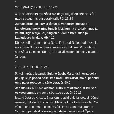
*
2Kr 3,(9–11)12–18; Lk 8,16–21
4. Teisipäev
Eks mu sõna ole nagu tuli, ütleb Issand, või
nagu vasar, mis purustab kalju?
Jr 23,29
Jumala sõna on elav ja tõhus ja vahedam kui ükski
kaheterane mõõk ning tungib läbi, kuni ta eraldab hinge ja
vaimu, liigesed ja üdi, ning on südame meelsuse ja
kaalutluste hindaja.
Hb 4,12
Kõigeväeline Jumal, oma Sõna läbi oled Sa loonud taeva ja
maa. Sinu Sõna sai lihaks Jeesuses Kristuses. Puudutagu
see Sõna ka meie südant, et seal võiks sündida elav osadus
Sinuga.
*
Jh 1,43–51; Lk 8,22–25
5. Kolmapäev
Issanda Sulane ütleb: Ma andsin oma selja
peksjaile ja põsed neile, kes katkusid karvu, ma ei peitnud
oma palet teotuse ja sülje eest.
Js 50,6
Jeesus ütleb: Ei ole olemas suuremat armastust kui see,
et keegi annab elu oma sõprade eest.
Jh 15,13
Issand Jeesus Kristus, Sina kannatasid valu ja teotust rõõmu
asemel, millele Sul oli õigus. Meie pattude karistuse oled Sa
võtnud enese peale, et meie võiksime elada. Kui suur on
Sinu arm ja halastus meie, patuste inimeste vastu! Õpeta