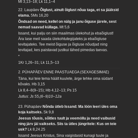
Ml 3,13–18; Lk 11,1–4
22. Laupäev
Õiglust, ainult õiglust nõua taga, et sa jääksid
elama.
5Ms 16,20
Õndsad on need, kellel on nälg ja janu õiguse järele, sest
nemad saavad küllaga.
Mt 5,6
Issand, kui palju on siin maailmas ülekohut ja ebaõiglust!
Ära lase meil saada ülekohtutegijateks ja ebaõigluse
levitajateks. Tee meist õiguse ja õigluse nõudjad ning
levitajad, kes paistavad justkui tähed pimedas taevas.
*
1Kr 1,26–31; Lk 11,5–13
2. PÜHAPÄEV ENNE PAASTUAEGA (SEXAGESIMAE)
Täna, kui teie tema häält kuulete, ärge tehke oma südant
kõvaks.
Hb 3,15
Lk 8,4–8(9–15); Hb 4,12–13; Ps 15
Jutlus: Js 55,(6–9)10–12a
23. Pühapäev
Nõnda ütleb Issand: Ma löön leeri üles oma
koja kaitseks.
Sk 9,8
Jeesus tõusis, sõitles tuult ja veemöllu ja need vaibusid
ning järv jäi vaikseks. Siis ta ütles jüngritele: Kus on teie
usk?
Lk 8,24.25
Issand Jeesus Kristus, Sina vaigistasid kunagi tuule ja