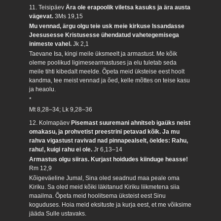
11. Teisipäev
Ära ole erapoolik viletsa kasuks ja ära austa
vägevat.
3Ms 19,15
Mu vennad, ärgu olgu teie usk meie kirkuse Issandasse
Jeesusesse Kristusesse ühendatud vahetegemisega
inimeste vahel.
Jk 2,1
Taevane Isa, kingi meile üksmeelt ja armastust. Me kõik
oleme poolikud ligimesearmastuses ja elu tuletab seda
meile tihti kibedalt meelde. Õpeta meid üksteise eest hoolt
kandma, tee meist vennad ja õed, kelle mõttes on teise kasu
ja heaolu.
*
Mt 8,28–34; Lk 9,28–36
12. Kolmapäev
Pisemast suuremani ahnitseb igaüks neist
omakasu, ja prohvetist preestrini petavad kõik. Ja mu
rahva vigastust ravivad nad pinnapealselt, öeldes: Rahu,
rahu!, kuigi rahu ei ole.
Jr 6,13–14
Armastus olgu siiras. Kurjast hoidudes kiinduge heasse!
Rm 12,9
Kõigeväeline Jumal, Sina oled seadnud maa peale oma
Kiriku. Sa oled meid kõiki läkitanud Kiriku liikmetena siia
maailma. Õpeta meid hoolitsema üksteist eest Sinu
koguduses. Hoia meid eksituste ja kurja eest, et me võiksime
jääda Sulle ustavaks.