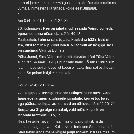
loonud ja meil on suur eesõigus elada siin Jumala maailmas
Jumala inimestena ja tänada kõige eest Jumalat.
*
Am 8,(4–10)11.12; Lk 11,27–32
26. Kolmapäev
Kes on juhatanud Issanda Vaimu või teda
õpetanud tema nõuandjana?
Js 40,13
Tuul puhub, kuhu ta tahab, ja sa kuuled ta häält, kuid ei
tea, kust ta tuleb ja kuhu läheb. Niisamuti on kõigiga, kes
on sündinud Vaimust.
Jh 3,8
Püha Jumal, Sinu Vaim teeb meid elavaks. Läbi Püha Vaimu
sünnitad Sa meis usku ja pühitseid meid. Jõudku Sinu Vaim
iga inimese südamesse, et keegi ei jääks ilma sellest heast,
mida Sa pakud kõigile inimestele.
*
Lk 6,43–49; Lk 11,33–36
27. Neljapäev
Teenige Issandat kõigest südamest. Ärge
taganege järgnema tühiseile jumalaile, kes ei too kasu
ega päästa, sellepärast et need on tühised.
1Sm 12,20–21
Seepärast ärge olge rumalad, vaid mõistke, mis on
Issanda tahtmine.
Ef 5,17
Hea Taevane Isa, siin maailmas on palju tühist, mida
inimesed taga ajavad. Kui kurvaks teeb see Sinu südame!
Sina tahad anda meile kõigile palju rohkem, kui see maailm