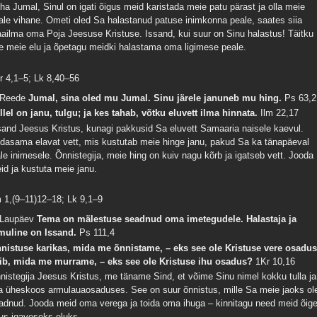
ha Jumal, Sinul on igati õigus meid karistada meie patu pärast ja olla meie
ale vihane. Ometi oled Sa halastanud patuse inimkonna peale, saates siia
ailma oma Poja Jeesuse Kristuse. Issand, kui suur on Sinu halastus! Täitku
e meie elu ja õpetagu meidki halastama oma ligimese peale.
r 4,1–5; Lk 8,40–56
 Reede
Jumal, sina oled mu Jumal. Sinu järele januneb mu hing.
Ps 63,2
llel on janu, tulgu; ja kes tahab, võtku eluvett ilma hinnata.
Ilm 22,17
sand Jeesus Kristus, kunagi pakkusid Sa eluvett Samaaria naisele kaevul.
dasama elavat vett, mis kustutab meie hinge janu, pakud Sa ka tänapäeval
ale inimesele. Õnnistegija, meie hing on kuiv nagu kõrb ja igatseb vett. Jooda
id ja kustuta meie janu.
m 1,(9–11)12–18; Lk 9,1–9
 Laupäev
Tema on mälestuse seadnud oma imetegudele. Halastaja ja
muline on Issand.
Ps 111,4
nistuse karikas, mida me õnnistame, – eks see ole Kristuse vere osadu
ib, mida me murrame, – eks see ole Kristuse ihu osadus?
1Kr 10,16
nistegija Jeesus Kristus, me täname Sind, et võime Sinu nimel kokku tulla ja
la üheskoos armulauaosaduses. See on suur õnnistus, mille Sa meie jaoks ol
adnud. Jooda meid oma verega ja toida oma ihuga – kinnitagu need meid õig
us igaveseks eluks.