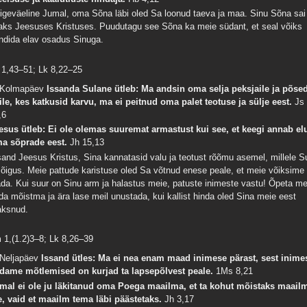
igeväeline Jumal, oma Sõna läbi oled Sa loonud taeva ja maa. Sinu Sõna sai
haks Jeesuses Kristuses. Puudutagu see Sõna ka meie südant, et seal võiks
ndida elav osadus Sinuga.
 1,43–51; Lk 8,22–25
 Kolmapäev
Issanda Sulane ütleb: Ma andsin oma selja peksjaile ja põse
ile, kes katkusid karvu, ma ei peitnud oma palet teotuse ja sülje eest.
Js
,6
esus ütleb: Ei ole olemas suuremat armastust kui see, et keegi annab el
a sõprade eest.
Jh 15,13
sand Jeesus Kristus, Sina kannatasid valu ja teotust rõõmu asemel, millele S
i õigus. Meie pattude karistuse oled Sa võtnud enese peale, et meie võiksime
ada. Kui suur on Sinu arm ja halastus meie, patuste inimeste vastu! Õpeta me
da mõistma ja ära lase meil unustada, kui kallist hinda oled Sina meie eest
ksnud.
m 1,(1.2)3–8; Lk 8,26–39
 Neljapäev
Issand ütles: Ma ei nea enam maad inimese pärast, sest inime
dame mõtlemised on kurjad ta lapsepõlvest peale.
1Ms 8,21
mal ei ole ju läkitanud oma Poega maailma, et ta kohut mõistaks maail
e, vaid et maailm tema läbi päästetaks.
Jh 3,17