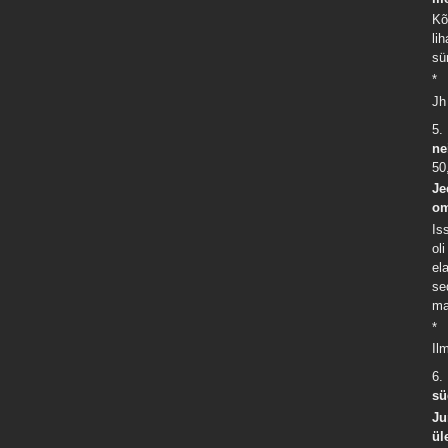
Kõ
li
sü
*
Jh
5.
ne
50
Je
om
Is
ol
el
se
ma
*
Il
6.
sü
Ju
ül