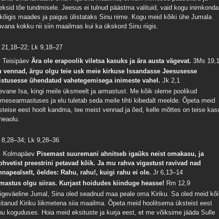
leksid tõe tundmisele. Jeesus ei tulnud päästma valituid, vaid kogu inimkonda
 kõigis maades ja paigus ülistataks Sinu nime. Kogu meid kõiki ühe Jumala
hvana kokku nii siin maailmas kui ka ükskord Sinu riigis.
 21,18–22; Lk 9,18–27
. Teisipäev
Ära ole erapoolik viletsa kasuks ja ära austa vägevat.
3Ms 19,
 vennad, ärgu olgu teie usk meie kirkuse Issandasse Jeesusesse
istusesse ühendatud vahetegemisega inimeste vahel.
Jk 2,1
evane Isa, kingi meile üksmeelt ja armastust. Me kõik oleme poolikud
gimesearmastuses ja elu tuletab seda meile tihti kibedalt meelde. Õpeta meid
steise eest hoolt kandma, tee meist vennad ja õed, kelle mõttes on teise kas
 heaolu.
 8,28–34; Lk 9,28–36
. Kolmapäev
Pisemast suuremani ahnitseb igaüks neist omakasu, ja
ohvetist preestrini petavad kõik. Ja mu rahva vigastust ravivad nad
nnapealselt, öeldes: Rahu, rahu!, kuigi rahu ei ole.
Jr 6,13–14
mastus olgu siiras. Kurjast hoidudes kiinduge heasse!
Rm 12,9
igeväeline Jumal, Sina oled seadnud maa peale oma Kiriku. Sa oled meid kõi
kitanud Kiriku liikmetena siia maailma. Õpeta meid hoolitsema üksteist eest
nu koguduses. Hoia meid eksituste ja kurja eest, et me võiksime jääda Sulle