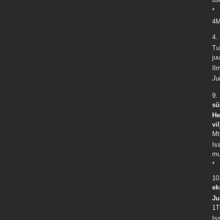
*
4M
4
Tu
ju
Il
Ju
9.
sü
He
vi
Mt
Is
mu
*
10
ek
Ju
1T
Is