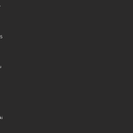
,
15
u
ki