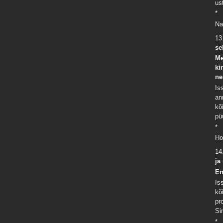
us
*
Na
13
se
Me
ki
ne
Is
an
kõ
pü
*
Ho
14
ja
En
Is
kõ
pr
Si
*