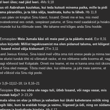
d leeri üles; nad jäid leeri.
4Ms 9,18
us oli Aabraham kuulekas, kui teda kutsuti minema paika, mille ta pidi
ama pärandiks, ja ta läks välja, teadmata, kuhu ta läheb.
Hb 11,8
a uus päev on kingitus Sinu käest, Issand. Ometi me ei tea, mis meid
evateekonnal ees ootab, seepärast palume, et Sina meid saadaksid ja hoiaks
i murede kui ka rõõmude sees. Me tahame end kõiges anda Sinu hoolde.
 Esmaspäev
Meie Jumala käsi oli meie peal ja ta päästis meid.
Esr 8,31
ulus kirjutab: Millist tagakiusamist ma olen pidanud taluma, ent kõigest
 Issand mind välja kiskunud!
2Tm 3,11
sand Jeesus Kristus, Sina käsid meil võtta oma risti enese peale ja minna tee
ie elurist tundub tihti nii võimatult raske, et me nõrkeme selle koorma all, na
nagi nõrkesid teel Kolgatale. Ometi me teame, et me ei kanna oma risti üksin
id Sina oled meiega. Tõsta meid üles, kui nõrkeme, ja juhi meie samme, et
ed võiksid viia Sinu riigi poole.
r 3,(9–11)12–18; Lk 8,16–21
 Teisipäev
Eks mu sõna ole nagu tuli, ütleb Issand, või nagu vasar, mis
rustab kalju?
Jr 23,29
mala sõna on elav ja tõhus ja vahedam kui ükski kaheterane mõõk ning
ngib läbi, kuni ta eraldab hinge ja vaimu, liigesed ja üdi, ning on südam
elsuse ja kaalutluste hindaja.
Hb 4,12