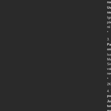
na
Us
sa
Ig
pä
ni
*
3.
Pa
on
Is
Me
Si
va
ne
*
2K
4.
pu
Ju
tu
me