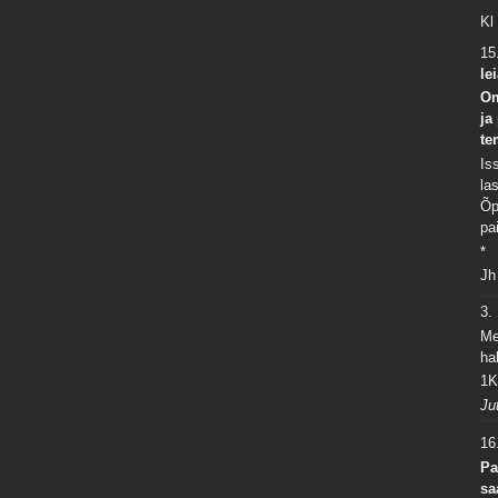
Kl
15
le
Om
ja
te
Is
la
Õp
pa
*
Jh
3
Me
ha
1K
Ju
16
Pa
sa