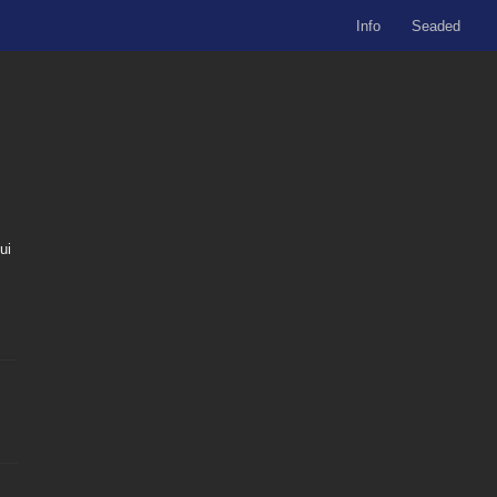
Info
Seaded
ui