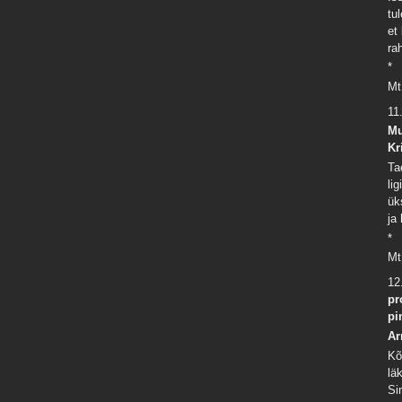
tu
et
ra
*
Mt
11
Mu
Kr
Ta
li
ük
ja
*
Mt
12
pr
pi
Ar
Kõ
lä
Si