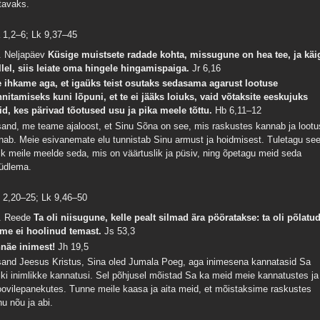
tavaks.
 1,2–6; Lk 9,37–45
. Neljapäev
Küsige muistsete radade kohta, missugune on hea tee, ja käi
llel, siis leiate oma hingele hingamispaiga.
Jr 6,16
 ihkame aga, et igaüks teist osutaks sedasama agarust lootuse
nnitamiseks kuni lõpuni, et te ei jääks loiuks, vaid võtaksite eeskujuks
id, kes pärivad tõotused usu ja pika meele tõttu.
Hb 6,11–12
sand, me teame ajaloost, et Sinu Sõna on see, mis raskustes kannab ja lootu
nab. Meie esivanemate elu tunnistab Sinu armust ja hoidmisest. Tuletagu se
ik meile meelde seda, mis on väärtuslik ja püsiv, ning õpetagu meid seda
üdlema.
 2,20–25; Lk 9,46–50
. Reede
Ta oli niisugune, kelle pealt silmad ära pööratakse: ta oli põlatu
 me ei hoolinud temast.
Js 53,3
näe inimest!
Jh 19,5
sand Jeesus Kristus, Sina oled Jumala Poeg, aga inimesena kannatasid Sa
iki inimlikke kannatusi. Sel põhjusel mõistad Sa ka meid meie kannatustes ja
oovilepanekutes. Tunne meile kaasa ja aita meid, et mõistaksime raskustes
nu nõu ja abi.