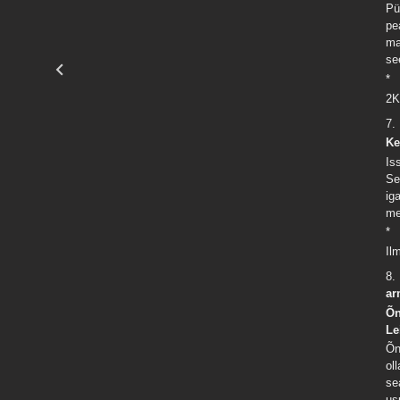
Pü
pe
ma
se
*
2K
7.
Ke
Is
Se
ig
me
*
Il
8.
ar
Õn
Le
Õn
ol
se
us