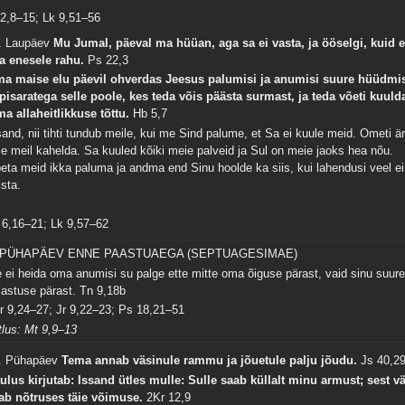
 2,8–15; Lk 9,51–56
. Laupäev
Mu Jumal, päeval ma hüüan, aga sa ei vasta, ja ööselgi, kuid e
ia enesele rahu.
Ps 22,3
a maise elu päevil ohverdas Jeesus palumisi ja anumisi suure hüüdmi
 pisaratega selle poole, kes teda võis päästa surmast, ja teda võeti kuuld
ma allaheitlikkuse tõttu.
Hb 5,7
sand, nii tihti tundub meile, kui me Sind palume, et Sa ei kuule meid. Ometi ä
se meil kahelda. Sa kuuled kõiki meie palveid ja Sul on meie jaoks hea nõu.
eta meid ikka paluma ja andma end Sinu hoolde ka siis, kui lahendusi veel ei
ista.
 6,16–21; Lk 9,57–62
. PÜHAPÄEV ENNE PAASTUAEGA (SEPTUAGESIMAE)
 ei heida oma anumisi su palge ette mitte oma õiguse pärast, vaid sinu suur
lastuse pärast.
Tn 9,18b
r 9,24–27; Jr 9,22–23; Ps 18,21–51
tlus: Mt 9,9–13
. Pühapäev
Tema annab väsinule rammu ja jõuetule palju jõudu.
Js 40,2
ulus kirjutab: Issand ütles mulle: Sulle saab küllalt minu armust; sest v
ab nõtruses täie võimuse.
2Kr 12,9