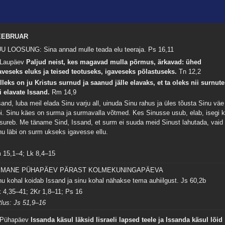
EEBRUAR
U LOOSUNG: Sina annad mulle teada elu teeraja.
Ps 16,11
 Laupäev
Paljud neist, kes magavad mulla põrmus, ärkavad: ühed
aveseks eluks ja teised teotuseks, igaveseks põlastuseks.
Tn 12,2
lleks on ju Kristus surnud ja saanud jälle elavaks, et ta oleks nii surnute
i elavate Issand.
Rm 14,9
sand, luba meil elada Sinu varju all, uinuda Sinu rahus ja üles tõusta Sinu väe
bi. Sinu käes on surma ja surmavalla võtmed. Kes Sinusse usub, elab, isegi k
 sureb. Me täname Sind, Issand, et surm ei suuda meid Sinust lahutada, vaid
nu läbi on surm ukseks igavesse ellu.
m 15,1–4; Lk 8,4–15
IIMANE PÜHAPÄEV PÄRAST KOLMEKUNINGAPÄEVA
nu kohal koidab Issand ja sinu kohal nähakse tema auhiilgust.
Js 60,2b
 4,35–41; 2Kr 1,8–11; Ps 16
tlus: Js 51,9–16
 Pühapäev
Issanda käsul läksid Iisraeli lapsed teele ja Issanda käsul lõid