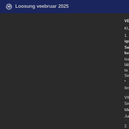
Loosung veebruar 2025
V
KU
1.
ig
Se
ku
Is
lä
ta
Si
*
Il
V
Si
Mk
Ju
2.