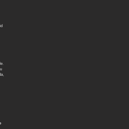
id
le.
gu
da,
e