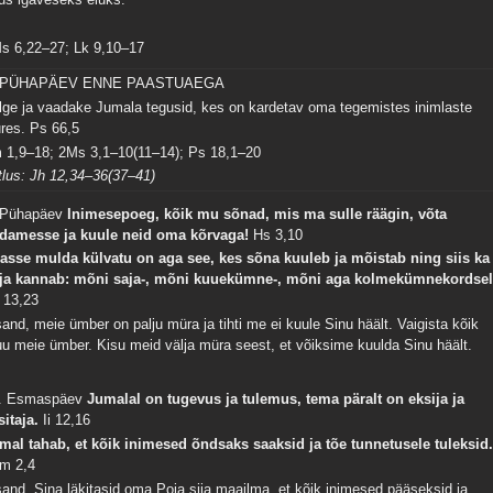
s 6,22–27; Lk 9,10–17
. PÜHAPÄEV ENNE PAASTUAEGA
lge ja vaadake Jumala tegusid, kes on kardetav oma tegemistes inimlaste
ures.
Ps 66,5
m 1,9–18; 2Ms 3,1–10(11–14); Ps 18,1–20
tlus: Jh 12,34–36(37–41)
 Pühapäev
Inimesepoeg, kõik mu sõnad, mis ma sulle räägin, võta
damesse ja kuule neid oma kõrvaga!
Hs 3,10
asse mulda külvatu on aga see, kes sõna kuuleb ja mõistab ning siis ka
lja kannab: mõni saja-, mõni kuuekümne-, mõni aga kolmekümnekordsel
 13,23
sand, meie ümber on palju müra ja tihti me ei kuule Sinu häält. Vaigista kõik
u meie ümber. Kisu meid välja müra seest, et võiksime kuulda Sinu häält.
. Esmaspäev
Jumalal on tugevus ja tulemus, tema päralt on eksija ja
sitaja.
Ii 12,16
mal tahab, et kõik inimesed õndsaks saaksid ja tõe tunnetusele tuleksid
m 2,4
sand, Sina läkitasid oma Poja siia maailma, et kõik inimesed pääseksid ja