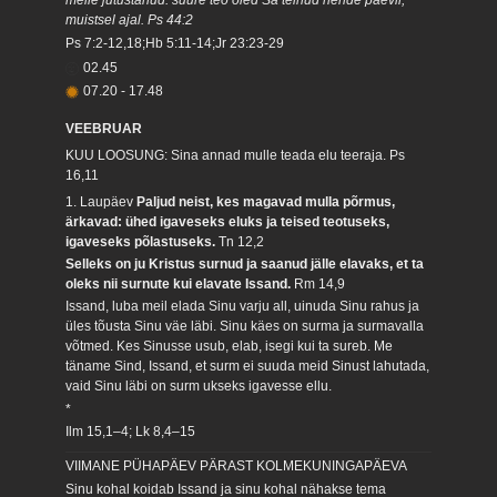
muistsel ajal. Ps 44:2
Ps 7:2-12,18;Hb 5:11-14;Jr 23:23-29
02.45
07.20
-
17.48
VEEBRUAR
KUU LOOSUNG: Sina annad mulle teada elu teeraja.
Ps
16,11
1. Laupäev
Paljud neist, kes magavad mulla põrmus,
ärkavad: ühed igaveseks eluks ja teised teotuseks,
igaveseks põlastuseks.
Tn 12,2
Selleks on ju Kristus surnud ja saanud jälle elavaks, et ta
oleks nii surnute kui elavate Issand.
Rm 14,9
Issand, luba meil elada Sinu varju all, uinuda Sinu rahus ja
üles tõusta Sinu väe läbi. Sinu käes on surma ja surmavalla
võtmed. Kes Sinusse usub, elab, isegi kui ta sureb. Me
täname Sind, Issand, et surm ei suuda meid Sinust lahutada,
vaid Sinu läbi on surm ukseks igavesse ellu.
*
Ilm 15,1–4; Lk 8,4–15
VIIMANE PÜHAPÄEV PÄRAST KOLMEKUNINGAPÄEVA
Sinu kohal koidab Issand ja sinu kohal nähakse tema