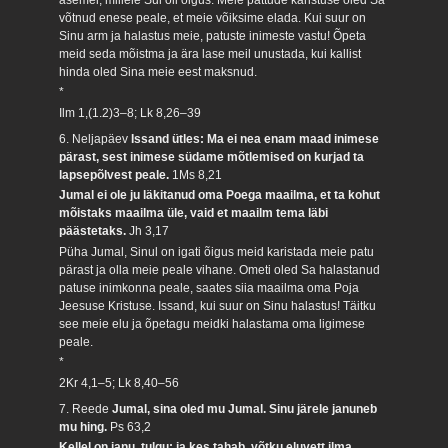
võtnud enese peale, et meie võiksime elada. Kui suur on
Sinu arm ja halastus meie, patuste inimeste vastu! Õpeta
meid seda mõistma ja ära lase meil unustada, kui kallist
hinda oled Sina meie eest maksnud.
*
Ilm 1,(1.2)3–8; Lk 8,26–39
6. Neljapäev
Issand ütles: Ma ei nea enam maad inimese
pärast, sest inimese südame mõtlemised on kurjad ta
lapsepõlvest peale.
1Ms 8,21
Jumal ei ole ju läkitanud oma Poega maailma, et ta kohut
mõistaks maailma üle, vaid et maailm tema läbi
päästetaks.
Jh 3,17
Püha Jumal, Sinul on igati õigus meid karistada meie patu
pärast ja olla meie peale vihane. Ometi oled Sa halastanud
patuse inimkonna peale, saates siia maailma oma Poja
Jeesuse Kristuse. Issand, kui suur on Sinu halastus! Täitku
see meie elu ja õpetagu meidki halastama oma ligimese
peale.
*
2Kr 4,1–5; Lk 8,40–56
7. Reede
Jumal, sina oled mu Jumal. Sinu järele januneb
mu hing.
Ps 63,2
Kellel on janu, tulgu; ja kes tahab, võtku eluvett ilma