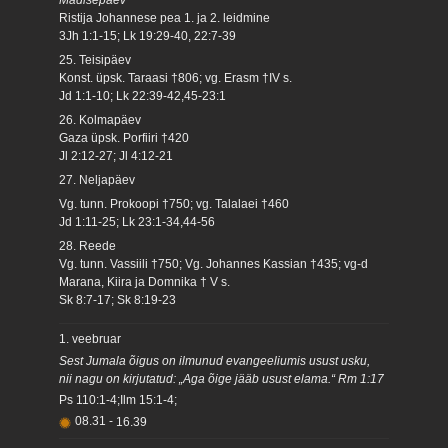
Ristija Johannese pea 1. ja 2. leidmine
3Jh 1:1-15; Lk 19:29-40, 22:7-39
25. Teisipäev
Konst. üpsk. Taraasi †806; vg. Erasm †IV s.
Jd 1:1-10; Lk 22:39-42,45-23:1
26. Kolmapäev
Gaza üpsk. Porfiiri †420
Jl 2:12-27; Jl 4:12-21
27. Neljapäev
Vg. tunn. Prokoopi †750; vg. Talalaei †460
Jd 1:11-25; Lk 23:1-34,44-56
28. Reede
Vg. tunn. Vassiili †750; Vg. Johannes Kassian †435; vg-d
Marana, Kiira ja Domnika † V s.
Sk 8:7-17; Sk 8:19-23
1. veebruar
Sest Jumala õigus on ilmunud evangeeliumis usust usku,
nii nagu on kirjutatud: „Aga õige jääb usust elama.“ Rm 1:17
Ps 110:1-4;Ilm 15:1-4;
08.31
-
16.39