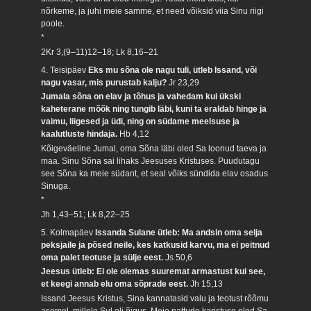
nõrkeme, ja juhi meie samme, et need võiksid viia Sinu riigi
poole.
*
2Kr 3,(9–11)12–18; Lk 8,16–21
4. Teisipäev
Eks mu sõna ole nagu tuli, ütleb Issand, või
nagu vasar, mis purustab kalju?
Jr 23,29
Jumala sõna on elav ja tõhus ja vahedam kui ükski
kaheterane mõõk ning tungib läbi, kuni ta eraldab hinge ja
vaimu, liigesed ja üdi, ning on südame meelsuse ja
kaalutluste hindaja.
Hb 4,12
Kõigeväeline Jumal, oma Sõna läbi oled Sa loonud taeva ja
maa. Sinu Sõna sai lihaks Jeesuses Kristuses. Puudutagu
see Sõna ka meie südant, et seal võiks sündida elav osadus
Sinuga.
*
Jh 1,43–51; Lk 8,22–25
5. Kolmapäev
Issanda Sulane ütleb: Ma andsin oma selja
peksjaile ja põsed neile, kes katkusid karvu, ma ei peitnud
oma palet teotuse ja sülje eest.
Js 50,6
Jeesus ütleb: Ei ole olemas suuremat armastust kui see,
et keegi annab elu oma sõprade eest.
Jh 15,13
Issand Jeesus Kristus, Sina kannatasid valu ja teotust rõõmu
asemel, millele Sul oli õigus. Meie pattude karistuse oled Sa