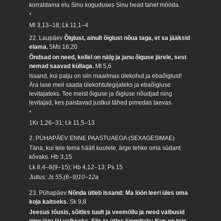
korraldama elu Sinu koguduses Sinu head tahet mööda.
*
Ml 3,13–18; Lk 11,1–4
22. Laupäev
Õiglust, ainult õiglust nõua taga, et sa jääksid
elama.
5Ms 16,20
Õndsad on need, kellel on nälg ja janu õiguse järele, sest
nemad saavad küllaga.
Mt 5,6
Issand, kui palju on siin maailmas ülekohut ja ebaõiglust!
Ära lase meil saada ülekohtutegijateks ja ebaõigluse
levitajateks. Tee meist õiguse ja õigluse nõudjad ning
levitajad, kes paistavad justkui tähed pimedas taevas.
*
1Kr 1,26–31; Lk 11,5–13
2. PÜHAPÄEV ENNE PAASTUAEGA (SEXAGESIMAE)
Täna, kui teie tema häält kuulete, ärge tehke oma südant
kõvaks.
Hb 3,15
Lk 8,4–8(9–15); Hb 4,12–13; Ps 15
Jutlus: Js 55,(6–9)10–12a
23. Pühapäev
Nõnda ütleb Issand: Ma löön leeri üles oma
koja kaitseks.
Sk 9,8
Jeesus tõusis, sõitles tuult ja veemöllu ja need vaibusid
ning järv jäi vaikseks. Siis ta ütles jüngritele: Kus on teie