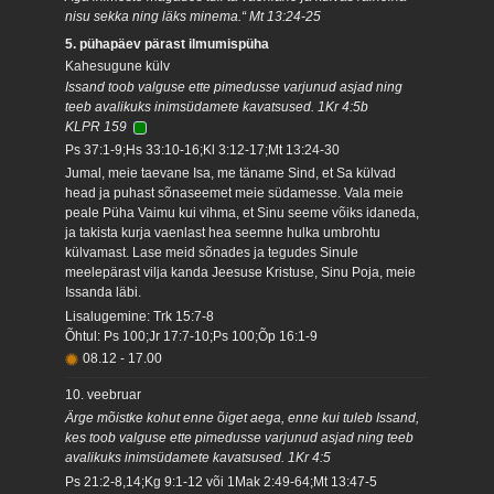
nisu sekka ning läks minema.“ Mt 13:24-25
5. pühapäev pärast ilmumispüha
Kahesugune külv
Issand toob valguse ette pimedusse varjunud asjad ning
teeb avalikuks inimsüdamete kavatsused. 1Kr 4:5b
KLPR 159
Ps 37:1-9;Hs 33:10-16;Kl 3:12-17;Mt 13:24-30
Jumal, meie taevane Isa, me täname Sind, et Sa külvad
head ja puhast sõnaseemet meie südamesse. Vala meie
peale Püha Vaimu kui vihma, et Sinu seeme võiks idaneda,
ja takista kurja vaenlast hea seemne hulka umbrohtu
külvamast. Lase meid sõnades ja tegudes Sinule
meelepärast vilja kanda Jeesuse Kristuse, Sinu Poja, meie
Issanda läbi.
Lisalugemine: Trk 15:7-8
Õhtul: Ps 100;Jr 17:7-10;Ps 100;Õp 16:1-9
08.12
-
17.00
10. veebruar
Ärge mõistke kohut enne õiget aega, enne kui tuleb Issand,
kes toob valguse ette pimedusse varjunud asjad ning teeb
avalikuks inimsüdamete kavatsused. 1Kr 4:5
Ps 21:2-8,14;Kg 9:1-12 või 1Mak 2:49-64;Mt 13:47-5