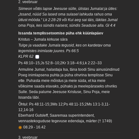
2. veebruar
Siimeon võttis lapse Jeesuse sülle, ülistas Jumalat ja ütles:
„Issand, nüüd Sa lased oma sulasel lahkuda rahus oma
ütlust mööda.“ Lk 2:28-29 või Kui aeg sai täis, läkitas Jumal
oma Poja, kes sündis naisest, sündis Seaduse alla. Gl 4:4
Issanda templissetoomise püha ehk küünlapäev
Kristus – Jumala kirkuse sära
Tulge ja vaadake Jumala tegusid, kes on kardetav oma
tegemistes inimlaste juures. Ps 66:5
KLPR 62
Ps 48:10–15;Js 52:8–10;2Kr 3:18–4:6;Lk 2:22–33
Armuline Jumal, halastaja Isa, täna toodi Sinu ainusündinud
Poeg inimlapsena puhta ja püha ohvrina templisse Sinu
ette. Puhasta meie mõistus ja meie süda, et ka meie
võiksime saada elavaks, pühaks ja meelepäraseks ohvriks
Sulle. Seda palume Jeesuse Kristuse, Sinu Poja, meie
Issanda läbi.
Õhtul: Ps 48:11-15;3Ms 12;Ps 48:11-15;2Ms 13:1-3,11-
12,14-16
Eberhard Gutsleff, Saaremaa superintendent,
vennastekoguduse tegevuse edendaja, märter († 1749)
08.29
-
16.42
3. veebruar