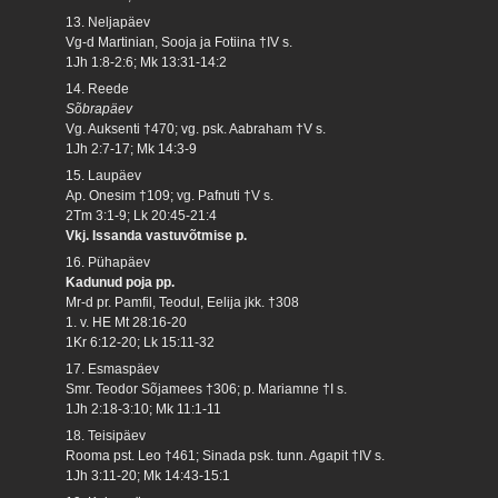
13. Neljapäev
Vg-d Martinian, Sooja ja Fotiina †IV s.
1Jh 1:8-2:6; Mk 13:31-14:2
14. Reede
Sõbrapäev
Vg. Auksenti †470; vg. psk. Aabraham †V s.
1Jh 2:7-17; Mk 14:3-9
15. Laupäev
Ap. Onesim †109; vg. Pafnuti †V s.
2Tm 3:1-9; Lk 20:45-21:4
Vkj. Issanda vastuvõtmise p.
16. Pühapäev
Kadunud poja pp.
Mr-d pr. Pamfil, Teodul, Eelija jkk. †308
1. v. HE Mt 28:16-20
1Kr 6:12-20; Lk 15:11-32
17. Esmaspäev
Smr. Teodor Sõjamees †306; p. Mariamne †I s.
1Jh 2:18-3:10; Mk 11:1-11
18. Teisipäev
Rooma pst. Leo †461; Sinada psk. tunn. Agapit †IV s.
1Jh 3:11-20; Mk 14:43-15:1