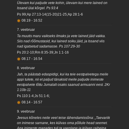
Ülevam kui paljude vete kohin, ülevam kui mere lained on
Issand ülal kõrgel. Ps 93:4
Ps 99;Ap 27:13-14(15-20)21-25;Ap 28:1-6
08.19
-
16.52
7. veebruar
Ta muutis maru vaikseks ilmaks ja vete lained jäid vakka.
Siis nad rõõmustasid, kui lained soiku jäid, ja Issand viis
nad igatsetud sadamasse. Ps 107:29-30
Ps 20:2-10;Rm 8:35-39;Jn 1:1-16
08.17
-
16.54
8. veebruar
Jah, ta päästab edaspidigi, kui ka teie eestpalvetega meile
appi tulete, nii et paljud tänaksid meile paljude inimeste
eestpalvete tõttu Jumalalt osaks saanud armuanni eest. 2Kr
1:10b-11
Ps 110:1-4;Js 51:1-6;
08.14
-
16.57
9. veebruar
Jeesus kõneles neile veel teise tähendamissõna: „Taevariik
on inimese sarnane, kes külvas oma põllule head seemet.
Aga inimeste magades tuli ta vaenlane ja külvas raiheina