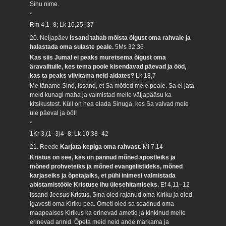
Sinu nime.
*
Rm 4,1–8; Lk 10,25–37
20. Neljapäev
Issand tahab mõista õigust oma rahvale ja
halastada oma sulaste peale.
5Ms 32,36
Kas siis Jumal ei peaks muretsema õigust oma
äravalituile, kes tema poole kisendavad päevad ja ööd,
kas ta peaks viivitama neid aidates?
Lk 18,7
Me täname Sind, Issand, et Sa mõtled meie peale. Sa ei jäta
meid kunagi maha ja valmistad meile väljapääsu ka
kitsikustest. Küll on hea elada Sinuga, kes Sa valvad meie
üle päeval ja ööl!
*
1Kr 3,(1–3)4–8; Lk 10,38–42
21. Reede
Karjata kepiga oma rahvast.
Mi 7,14
Kristus on see, kes on pannud mõned apostleiks ja
mõned prohveteiks ja mõned evangelistideks, mõned
karjaseiks ja õpetajaiks, et pühi inimesi valmistada
abistamistööle Kristuse ihu ülesehitamiseks.
Ef 4,11–12
Issand Jeesus Kristus, Sina oled rajanud oma Kiriku ja oled
igavesti oma Kiriku pea. Ometi oled sa seadnud oma
maapealses Kirikus ka erinevad ametid ja kinkinud meile
erinevad annid. Õpeta meid neid ande märkama ja