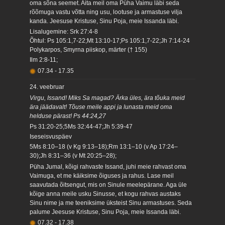
oma sõna seemet. Aita meil oma Püha Vaimu läbi seda
rõõmuga vastu võtta ning usu, lootuse ja armastuse vilja
kanda. Jeesuse Kristuse, Sinu Poja, meie Issanda läbi.
Lisalugemine: Srk 27:4-8
Õhtul: Ps 105:1,7-22;Mt 13:10-17;Ps 105:1,7-22;Jh 7:14-24
Polykarpos, Smyrna piiskop, märter († 155)
Ilm 2:8-11;
07.34
-
17.35
24. veebruar
Virgu, Issand! Miks Sa magad? Ärka üles, ära tõuka meid
ära jäädavalt! Tõuse meile appi ja lunasta meid oma
helduse pärast! Ps 44:24,27
Ps 31:20-25;5Ms 32:44-47;Jh 5:39-47
Iseseisvuspäev
5Ms 8:10–18 (v Kg 9:13–18);Rm 13:1–10 (v Ap 17:24–
30);Jh 8:31–36 (v Mt 20:25–28);
Püha Jumal, kõigi rahvaste Issand, juhi meie rahvast oma
Vaimuga, et me käiksime õiguses ja rahus. Lase meil
saavutada õitsengut, mis on Sinule meelepärane. Aga üle
kõige anna meile usku Sinusse, et kogu rahvas austaks
Sinu nime ja me teeniksime üksteist Sinu armastuses. Seda
palume Jeesuse Kristuse, Sinu Poja, meie Issanda läbi.
07.32
-
17.38