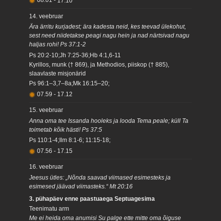
08.01
-
17.10
14. veebruar
Ära ärritu kurjadest; ära kadesta neid, kes teevad ülekohut,
sest need niidetakse peagi nagu hein ja nad närtsivad nagu
haljas rohi! Ps 37:1-2
Ps 20:2-10;Jh 7:25-36;Hb 4:1,6-11
Kyrillos, munk († 869), ja Methodios, piiskop († 885),
slaavlaste misjonärid
Ps 96:1–3,7–8a;Mk 16:15–20;
07.59
-
17.12
15. veebruar
Anna oma tee Issanda hooleks ja looda Tema peale; küll Ta
toimetab kõik hästi! Ps 37:5
Ps 110:1-4;Ilm 8:1-6; 11:15-18;
07.56
-
17.15
16. veebruar
Jeesus ütles: „Nõnda saavad viimased esimesteks ja
esimesed jäävad viimasteks.“ Mt 20:16
3. pühapäev enne paastuaega Septuagesima
Teenimatu arm
Me ei heida oma anumisi Su palge ette mitte oma õiguse