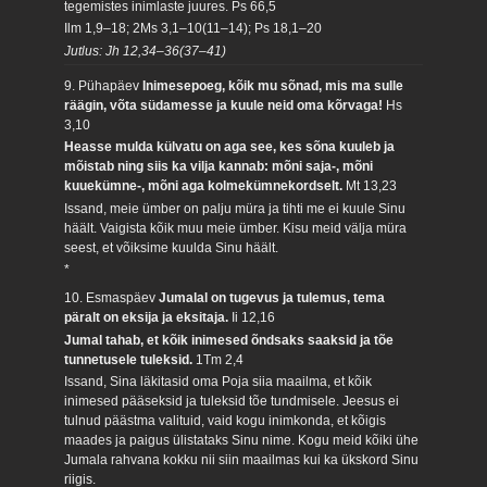
tegemistes inimlaste juures.
Ps 66,5
Ilm 1,9–18; 2Ms 3,1–10(11–14); Ps 18,1–20
Jutlus: Jh 12,34–36(37–41)
9. Pühapäev
Inimesepoeg, kõik mu sõnad, mis ma sulle
räägin, võta südamesse ja kuule neid oma kõrvaga!
Hs
3,10
Heasse mulda külvatu on aga see, kes sõna kuuleb ja
mõistab ning siis ka vilja kannab: mõni saja-, mõni
kuuekümne-, mõni aga kolmekümnekordselt.
Mt 13,23
Issand, meie ümber on palju müra ja tihti me ei kuule Sinu
häält. Vaigista kõik muu meie ümber. Kisu meid välja müra
seest, et võiksime kuulda Sinu häält.
*
10. Esmaspäev
Jumalal on tugevus ja tulemus, tema
päralt on eksija ja eksitaja.
Ii 12,16
Jumal tahab, et kõik inimesed õndsaks saaksid ja tõe
tunnetusele tuleksid.
1Tm 2,4
Issand, Sina läkitasid oma Poja siia maailma, et kõik
inimesed pääseksid ja tuleksid tõe tundmisele. Jeesus ei
tulnud päästma valituid, vaid kogu inimkonda, et kõigis
maades ja paigus ülistataks Sinu nime. Kogu meid kõiki ühe
Jumala rahvana kokku nii siin maailmas kui ka ükskord Sinu
riigis.