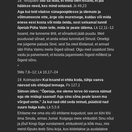
18. Teisipäev
Siis sa tead, et mina olen Issand, ei jää
häbisse need, kes mind ootavad.
Js 49,23
Aga kui teid viiakse sünagoogidesse ja ülemate ja
võimumeeste ette, ärge siis muretsege, kuidas või mida
enese eest kosta või mida öelda, sest selsamal tunnil
õpetab Püha Vaim teile, mida te peate ütlema.
Lk 12,11–12
Issand, me tunneme tihti, et sõnadest jääb puudu. Meil
puuduvad sõnad, et anda edasi tunnistust Sinust. Ometigi
me julgeme paluda Sind, sest Sa oled tõotanud, et annad
läbi Püha Vaimu meile õiged sõnad. Olgu meil usaldust Sinu
vastu ja palvemeelt, et küsida jagamiseks õigeid mõtteid ja
õigeid sõnu.
*
5Ms 7,6–12; Lk 10,17–24
19. Kolmapäev
Kui Issand ei ehita koda, tühja vaeva
näevad siis ehitajad temaga.
Ps 127,1
Siimon ütles: "Õpetaja, me oleme terve öö vaeva näinud
ega ole midagi saanud! Aga sinu sõna peale lasen ma
võrgud vette." Ja kui nad olid seda teinud, püüdsid nad
suure hulga kalu.
Lk 5,5.6
Ehitame me oma elu või ehitame kogudust, see on tühi töö
ilma Sinuta, armas Jumal. Kulgegu meie ehitustöö Sinu nõul
ja jõul! Kingi õige vundament, ehituskivid ja kõik muu, mis
meist lõpuks teeb Sinu koja, kus kiidetakse ja austatakse