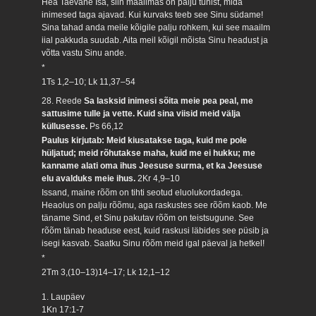
Hea Taevane Isa, siin maailmas on palju tühist, mida
inimesed taga ajavad. Kui kurvaks teeb see Sinu südame!
Sina tahad anda meile kõigile palju rohkem, kui see maailm
iial pakkuda suudab. Aita meil kõigil mõista Sinu headust ja
võtta vastu Sinu ande.
*
1Ts 1,2–10; Lk 11,37–54
28. Reede
Sa lasksid inimesi sõita meie pea peal, me
sattusime tulle ja vette. Kuid sina viisid meid välja
küllusesse.
Ps 66,12
Paulus kirjutab: Meid kiusatakse taga, kuid me pole
hüljatud; meid rõhutakse maha, kuid me ei hukku; me
kanname alati oma ihus Jeesuse surma, et ka Jeesuse
elu avalduks meie ihus.
2Kr 4,9–10
Issand, maine rõõm on tihti seotud eluolukordadega.
Heaolus on palju rõõmu, aga raskustes see rõõm kaob. Me
täname Sind, et Sinu pakutav rõõm on teistsugune. See
rõõm tänab headuse eest, kuid raskusi läbides see püsib ja
isegi kasvab. Saatku Sinu rõõm meid igal päeval ja hetkel!
*
2Tm 3,(10–13)14–17; Lk 12,1–12
1. Laupäev
1Kn 17:1-7