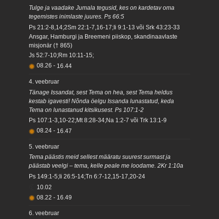
Tulge ja vaadake Jumala tegusid, kes on kardetav oma
tegemistes inimlaste juures. Ps 66:5
Ps 21:2-8,14;2Sm 22:1-7,16-17;Ii 9:1-13 või Srk 43:23-33
Ansgar, Hamburgi ja Breemeni piiskop, skandinaavlaste
misjonär († 865)
Js 52:7-10;Rm 10:11-15;
08.26
-
16.44
4. veebruar
Tänage Issandat, sest Tema on hea, sest Tema heldus
kestab igavesti! Nõnda öelgu Issanda lunastatud, keda
Tema on lunastanud kitsikusest. Ps 107:1-2
Ps 107:1-3,10-22;Mt 8:28-34;Na 1:2-7 või Trk 13:1-9
08.24
-
16.47
5. veebruar
Tema päästis meid sellest määratu suurest surmast ja
päästab veelgi – tema, kelle peale me loodame. 2Kr 1:10a
Ps 149:1-5;Ii 26:5-14;Tn 6:7-12,15-17,20-24
10.02
08.22
-
16.49
6. veebruar