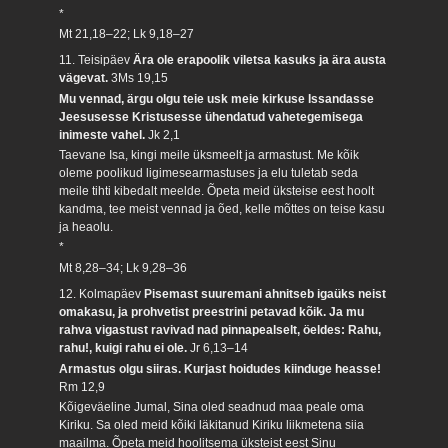
*
Mt 21,18–22; Lk 9,18–27
11. Teisipäev
Ära ole erapoolik viletsa kasuks ja ära austa
vägevat.
3Ms 19,15
Mu vennad, ärgu olgu teie usk meie kirkuse Issandasse
Jeesusesse Kristusesse ühendatud vahetegemisega
inimeste vahel.
Jk 2,1
Taevane Isa, kingi meile üksmeelt ja armastust. Me kõik
oleme poolikud ligimesearmastuses ja elu tuletab seda
meile tihti kibedalt meelde. Õpeta meid üksteise eest hoolt
kandma, tee meist vennad ja õed, kelle mõttes on teise kasu
ja heaolu.
*
Mt 8,28–34; Lk 9,28–36
12. Kolmapäev
Pisemast suuremani ahnitseb igaüks neist
omakasu, ja prohvetist preestrini petavad kõik. Ja mu
rahva vigastust ravivad nad pinnapealselt, öeldes: Rahu,
rahu!, kuigi rahu ei ole.
Jr 6,13–14
Armastus olgu siiras. Kurjast hoidudes kiinduge heasse!
Rm 12,9
Kõigeväeline Jumal, Sina oled seadnud maa peale oma
Kiriku. Sa oled meid kõiki läkitanud Kiriku liikmetena siia
maailma. Õpeta meid hoolitsema üksteist eest Sinu