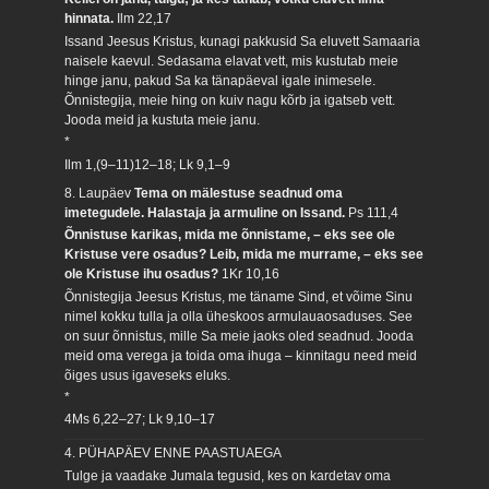
hinnata.
Ilm 22,17
Issand Jeesus Kristus, kunagi pakkusid Sa eluvett Samaaria
naisele kaevul. Sedasama elavat vett, mis kustutab meie
hinge janu, pakud Sa ka tänapäeval igale inimesele.
Õnnistegija, meie hing on kuiv nagu kõrb ja igatseb vett.
Jooda meid ja kustuta meie janu.
*
Ilm 1,(9–11)12–18; Lk 9,1–9
8. Laupäev
Tema on mälestuse seadnud oma
imetegudele. Halastaja ja armuline on Issand.
Ps 111,4
Õnnistuse karikas, mida me õnnistame, – eks see ole
Kristuse vere osadus? Leib, mida me murrame, – eks see
ole Kristuse ihu osadus?
1Kr 10,16
Õnnistegija Jeesus Kristus, me täname Sind, et võime Sinu
nimel kokku tulla ja olla üheskoos armulauaosaduses. See
on suur õnnistus, mille Sa meie jaoks oled seadnud. Jooda
meid oma verega ja toida oma ihuga – kinnitagu need meid
õiges usus igaveseks eluks.
*
4Ms 6,22–27; Lk 9,10–17
4. PÜHAPÄEV ENNE PAASTUAEGA
Tulge ja vaadake Jumala tegusid, kes on kardetav oma