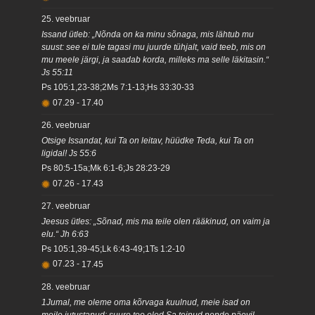
25. veebruar
Issand ütleb: „Nõnda on ka minu sõnaga, mis lähtub mu
suust: see ei tule tagasi mu juurde tühjalt, vaid teeb, mis on
mu meele järgi, ja saadab korda, milleks ma selle läkitasin.“
Js 55:11
Ps 105:1,23-38;2Ms 7:1-13;Hs 33:30-33
07.29
-
17.40
26. veebruar
Otsige Issandat, kui Ta on leitav, hüüdke Teda, kui Ta on
ligidal! Js 55:6
Ps 80:5-15a;Mk 6:1-6;Js 28:23-29
07.26
-
17.43
27. veebruar
Jeesus ütles: „Sõnad, mis ma teile olen rääkinud, on vaim ja
elu.“ Jh 6:63
Ps 105:1,39-45;Lk 6:43-49;1Ts 1:2-10
07.23
-
17.45
28. veebruar
1Jumal, me oleme oma kõrvaga kuulnud, meie isad on
meile jutustanud: suure teo oled Sa teinud nende päevil,