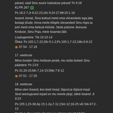
pärast, vaid Sinu suure halastuse pärast! Tn 9:18
KLPR 267
Ps 18:2-7;Jr 9:22-23;1Kr 9:24-27;Mt 20:1-16
Issand Jumal, Sina kutsud meid oma viinamäele ega jäta
kedagi jõude. Anna meile kõigile ülesanded Sinu riigis ja
juhi meid oma tarkust mööda. Seda palume Jeesuse
Kristuse, Sinu Poja, meie Issanda läbi.
Lisalugemine: Trk 10:10-14
Õhtul: Ps 105:1,7-22;2Kr 6:1-2;Ps 105:1,7-22;1Ms 6:9-22
07.54
-
17.18
17. veebruar
Mina loodan Sinu helduse peale, mu süda ilutseb Sinu
päästest. Ps 13:6
Ps 31:20-25;Mn 7,14-15;5Ms 7:9-12
07.51
-
17.20
18. veebruar
Mina olen Issand, kes teeb head, õigust ja õiglust maal.
Sest seesugused asjad on mu meele järgi, ütleb Issand. Jr
9:23
Ps 105:1,23-38;Ap 15:1-2a,7-11;1Sm 12:18-25 või Srk 47:2-
13