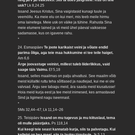
usk?
Lk 8,24.25
Issand Jeesus Kristus, Sina vaigistasid kunagi tuule ja
veemöllu. Ka meie elu on kui meri, mis teeb meile hirmu
oma lainetega. Meie usk on väike ja tühine. Rahusta Sina
meie elumere lained ja vii meid ühel päeval vaiksesse
sadamasse, kus on igavene rahu.
*
24. Esmaspäev
Te joote karikaist veini ja võiate endid
parima õliga, aga teie maa hukkumine ei tee teile haiget.
Am 6,6
Ärge joovastuge veinist, millest tuleb liiderlikkus, vaid
saage täis Vaimu.
Ef 5,18
Issand, selles maailmas on palju ahvatlusi. See maailm võib
meist küllaltki ruttu teha sõltlased ja nautlejad, kui me ei ole
valvsad. Ärgu see tabagu meid, ära saada meid kiusatusse!
Hoia meid kurja eest ja tee meist inimesed, kes armastavad
Sind ja ligimest nagu iseennast.
*
5Ms 32,44–47; Lk 11,14–26
25. Teisipäev
Issand on mu tugevus ja mu kiituslaul, tema
oli mulle päästjaks.
Ps 118,14
Kui keegi teie seast kannatab kurja, siis ta palvetagu. Kui
kellelgi on hea meel, siis ta laulgu tänulaule.
Jk 5,13