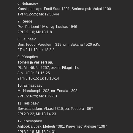
6. Neljapäev
Konst. patr. aps. Footi Suur †891; Smürna psk. Vukol †100
1Pt 4:12-5:5; Mk 12:38-44
7. Reede
Psk. Parteeni †IV s.; vg. Luukas †946
2Pt 1:1-10; Mk 13:1-8
8. Laupäev
Smr. Teodor Väeülem †319; prh. Sakaria †520 e.Kr.
2Tm 2:11-19; Lk 18:2-8
9. Pühapäev
Tölneri ja variseri pp.
PL. Mr. Nikifor †257; pskmr. Filagri †I s.
8. v. HE Jh 21:15-25
2Tm 3:10-15; Lk 18:10-14
10. Esmaspäev
Mr. Haralampi †202; mr. Ennata †308
2Pt 1:20-2:9; Mk 13:9-13
11. Teisipäev
Sevastia pskmr. Vlaasi †316; õu. Teodora †867
2Pt 2:9-22; Mk 13:14-23
12. Kolmapäev
Antiookia üpsk. Meleeti †381; Kiievi metr. Aleksei †1387
2Pt 3:1-18; Mk 13:24-31