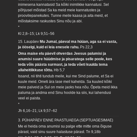
inimesena kannatasid Sa kõiki inimlikke kannatusi. Sel
põhjusel mõistad Sa ka meid meie kannatustes ja
proovilepanekutes. Tunne meile kaasa ja aita meid, et
mõistaksime raskustes Sinu nõu ja abi.
*
Kl 2,8–15; Lk 9,51–56
15. Laupäev
Mu Jumal, päeval ma hüüan, aga sa ei vasta,
ja ööselgi, kuid ei leia enesele rahu.
Ps 22,3
Oma maise elu päevil ohverdas Jeesus palumisi ja
anumisi suure hüüdmise ja pisaratega selle poole, kes
teda võis päästa surmast, ja teda võeti kuulda tema
allaheitlikkuse tõttu.
Hb 5,7
Issand, nii tihti tundub meile, kui me Sind palume, et Sa ei
kuule meid. Ometi ära lase meil kahelda. Sa kuuled kõiki
meie palveid ja Sul on meie jaoks hea nõu. Õpeta meid ikka
paluma ja andma end Sinu hoolde ka siis, kui lahendusi
veel ei paista.
*
Jh 6,16–21; Lk 9,57–62
3. PÜHAPÄEV ENNE PAASTUAEGA (SEPTUAGESIMAE)
Me ei heida oma anumisi su palge ette mitte oma õiguse
pärast, vaid sinu suure halastuse pärast.
Tn 9,18b