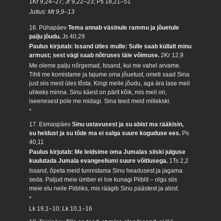
1Kr 9,24–27; Jr 9,22–23; Ps 18,21–51
Jutlus: Mt 9,9–13
16. Pühapäev
Tema annab väsinule rammu ja jõuetule
palju jõudu.
Js 40,29
Paulus kirjutab: Issand ütles mulle: Sulle saab küllalt minu
armust; sest vägi saab nõtruses täie võimuse.
2Kr 12,9
Me oleme palju nõrgemad, Issand, kui me vahel arvame.
Tihti me komistame ja tajume oma jõuetust, ometi saad Sina
just siis meid üles tõsta. Kingi meile jõudu, aga ära lase meil
uhkeks minna. Sinu käest on pärit kõik, mis meil on,
iseenesest pole me midagi. Sina teed meid millekski.
*
17. Esmaspäev
Sinu ustavusest ja su abist ma rääkisin,
su heldust ja su tõde ma ei salga suure koguduse ees.
Ps
40,11
Paulus kirjutab: Me leidsime oma Jumalas siiski julguse
kuulutada Jumala evangeeliumi suure võitlusega.
1Ts 2,2
Issand, õpeta meid tunnistama Sinu headusest ja jagama
seda. Paljud meie ümber ei loe kunagi Piiblit – olgu siis
meie elu neile Piibliks, mis räägib Sinu päästest ja abist.
*
Lk 19,1–10; Lk 10,1–16