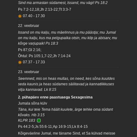
Sind ma armastan südamest, Issand, mu vägi! Ps 18:2
Ps 7:2-12,18;Jh 2:13-22;Tt 3:3-7
07.40
-
17.30
22. veebruar
Issand on mu kalju, mu mäelinnus ja mu päästja; mu Jumal
on mu kalju, kus ma pelgupaika otsin, mu kilp ja abisarv, mu
kõrge varjupaik! Ps 18:3
Ps 87;Gl 2:16;
Õhtul: Ps 105:1,7-22;Jh 7:14-24
07.37
-
17.33
23. veebruar
Seemned, mis on heas mullas, on need, kes sõna kuuldes
seda kaunis ja heas südames säilitavad ja kannatlikkuses
vilja kannavad. Lk 8:15
2. pühapäev enne paastuaega Sexagesima
Jumala sõna külv
Täna, kui teie Tema häält kuulete, ärge tehke oma südant
kõvaks. Hb 3:15
KLPR 183
Ps 44:2-5;Js 55:6-11;Ap 16:9-15;Lk 8:4-15
Kõigeväeline Jumal, me täname Sind, et Sa külvad meisse