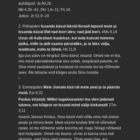
auhiilgust.
Js 60,2b
Mk 4,35–41; 2Kr 1,8–11; Ps 16
Jutlus: Js 51,9–16
2. Pühapäev
Issanda käsul läksid Iisraeli lapsed teele ja
Issanda käsul lõid nad leeri üles; nad jäid leeri.
4Ms 9,18
Usus oli Aabraham kuulekas, kui teda kutsuti minema
paika, mille ta pidi saama pärandiks, ja ta läks välja,
teadmata, kuhu ta läheb.
Hb 11,8
Iga uus päev on kingitus Sinu käest, Issand. Ometi me ei tea,
mis meid päevateekonnal ees ootab, seepärast palume, et
Sina meid saadaksid ja hoiaksid nii murede kui ka rõõmude
sees. Me tahame end kõiges anda Sinu hoolde.
*
3. Esmaspäev
Meie Jumala käsi oli meie peal ja ta päästis
meid.
Esr 8,31
Paulus kirjutab: Millist tagakiusamist ma olen pidanud
taluma, ent kõigest on Issand mind välja kiskunud!
2Tm
3,11
Issand Jeesus Kristus, Sina käsid meil võtta oma risti enese
peale ja minna teele. Meie elurist tundub tihti nii võimatult
raske, et me nõrkeme selle koorma all, nagu Sinagi nõrkesid
teel Kolgatale. Ometi me teame, et me ei kanna oma risti
üksinda, vaid Sina oled meiega. Tõsta meid üles, kui