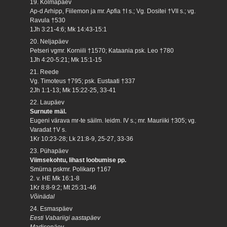
19. Kolmapäev
Ap-d Arhipp, Fiilemon ja mr. Apfia †I s.; Vg. Dositei †VII s.; vg.
Ravula †530
1Jh 3:21-4:6; Mk 14:43-15:1
20. Neljapäev
Petseri vgmr. Korniili †1570; Kataania psk. Leo †780
1Jh 4:20-5:21; Mk 15:1-15
21. Reede
Vg. Timoteus †795; psk. Eustaati †337
2Jh 1:1-13; Mk 15:22-25, 33-41
22. Laupäev
Surnute mäl.
Eugeni värava mr-te säilm. leidm. IV s.; mr. Mauriiki †305; vg.
Varadat †V s.
1Kr 10:23-28; Lk 21:8-9, 25-27, 33-36
23. Pühapäev
Viimsekohtu, lihast loobumise pp.
Smürna pskmr. Polikarp †167
2. v. HE Mk 16:1-8
1Kr 8:8-9:2; Mt 25:31-46
Võinädal
24. Esmaspäev
Eesti Vabariigi aastapäev
Madisepäev