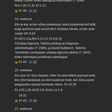
Martin Luther, kiriku õpetaja ja reformaator († 1546)
Rm 1:16-17;Jh 15:1-11;
07.48
-
17.23
19. veebruar
Eks te tea, et kes võidu jooksevad, need jooksevad küll kõik,
kuigi auhinna saab ainult üks? Jookske nõnda, et teie selle
saate! 1Kr 9:24
Ps 80:5-15a;Rm 5:12-21;Tn 9:8-19
Christian Agricola, Tallinna piiskop ja Haapsalu
administraator († 1586), ja David Dubberch, Tallinna
Toomkiriku ülempastor, piiskop Agricola abiline († 1603),
kiriku reformijad ja kirikuelu edendajad
07.45
-
17.25
20. veebruar
Kui suur on Sinu headus, mille Sa oled tallele pannud neile,
kes Sind kardavad, ja oled osutanud neile, kes Sinu juures
pelgupaika otsivad inimlaste nähes. Ps 31:20
Ps 105:1,39-45;Ef 2:8-10;Ho 11:1-9
19.32
07.43
-
17.28
21. veebruar