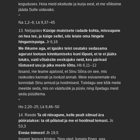
koguduses. Hoia meid eksituste ja kurja eest, et me võiksime
jääda Sulle ustavaks.
*
Na 1,2–6; Lk 9,37–45
13. Neljapäev
Küsige muistsete radade kohta, missugune
on hea tee, ja käige sellel, siis leiate oma hingele
hingamispaiga.
Jr 6,16
Me ihkame aga, et igaüks teist osutaks sedasama
agarust lootuse kinnitamiseks kuni lõpuni, et te ei jääks
loiuks, vaid võtaksite eeskujuks neid, kes pärivad
tõotused usu ja pika meele tõttu.
Hb 6,11–12
Issand, me teame ajaloost, et Sinu Sõna on see, mis
raskustes kannab ja lootust annab. Meie esivanemate elu
tunnistab Sinu armust ja hoidmisest. Tuletagu see kõik meile
meelde seda, mis on väärtuslik ja püsiv, ning õpetagu meid
seda püüdlema.
*
Ho 2,20–25; Lk 9,46–50
14. Reede
Ta oli niisugune, kelle pealt silmad ära
pööratakse: ta oli põlatud ja me ei hoolinud temast.
Js
53,3
Ennäe inimest!
Jh 19,5
Issand Jeesus Kristus, Sina oled Jumala Poeg, aga