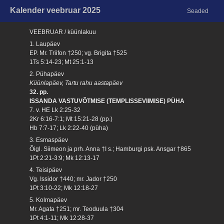
Kalender veebruar 2025
Seaded
VEEBRUAR / küünlakuu
1. Laupäev
EP. Mr. Triifon †250; vg. Brigita †525
1Ts 5:14-23; Mt 25:1-13
2. Pühapäev
Küünlapäev, Tartu rahu aastapäev
32. pp.
ISSANDA VASTUVÕTMISE (TEMPLISSEVIIMISE) PÜHA
7. v. HE Lk 2:25-32
2Kr 6:16-7:1; Mt 15:21-28 (pp.)
Hb 7:7-17; Lk 2:22-40 (püha)
3. Esmaspäev
Õigl. Siimeon ja prh. Anna †I s.; Hamburgi psk. Ansgar †865
1Pt 2:21-3:9; Mk 12:13-17
4. Teisipäev
Vg. Issidor †440; mr. Jador †250
1Pt 3:10-22; Mk 12:18-27
5. Kolmapäev
Mr. Agata †251; mr. Teoduula †304
1Pt 4:1-11; Mk 12:28-37