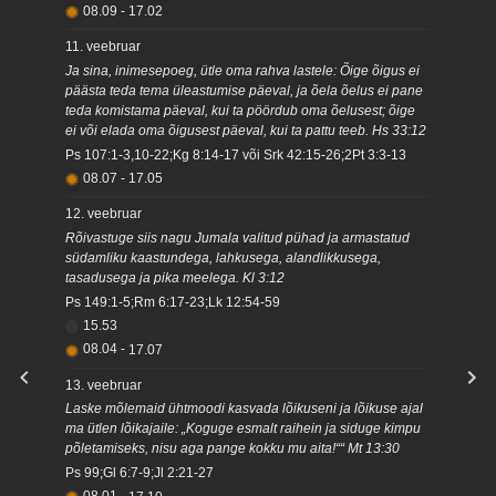
08.09
-
17.02
11. veebruar
Ja sina, inimesepoeg, ütle oma rahva lastele: Õige õigus ei
päästa teda tema üleastumise päeval, ja õela õelus ei pane
teda komistama päeval, kui ta pöördub oma õelusest; õige
ei või elada oma õigusest päeval, kui ta pattu teeb. Hs 33:12
Ps 107:1-3,10-22;Kg 8:14-17 või Srk 42:15-26;2Pt 3:3-13
08.07
-
17.05
12. veebruar
Rõivastuge siis nagu Jumala valitud pühad ja armastatud
südamliku kaastundega, lahkusega, alandlikkusega,
tasadusega ja pika meelega. Kl 3:12
Ps 149:1-5;Rm 6:17-23;Lk 12:54-59
15.53
08.04
-
17.07
13. veebruar
Laske mõlemaid ühtmoodi kasvada lõikuseni ja lõikuse ajal
ma ütlen lõikajaile: „Koguge esmalt raihein ja siduge kimpu
põletamiseks, nisu aga pange kokku mu aita!““ Mt 13:30
Ps 99;Gl 6:7-9;Jl 2:21-27