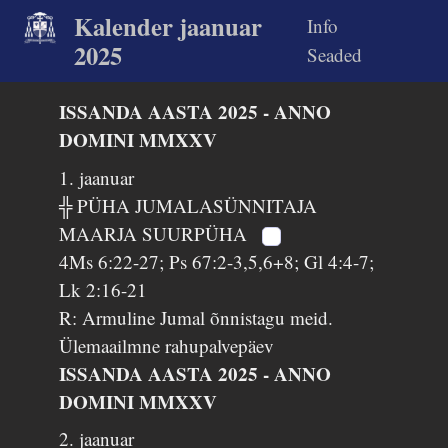
Kalender jaanuar
Info
2025
Seaded
ISSANDA AASTA 2025 - ANNO
DOMINI MMXXV
1. jaanuar
╬ PÜHA JUMALASÜNNITAJA
MAARJA SUURPÜHA
4Ms 6:22-27; Ps 67:2-3,5,6+8; Gl 4:4-7;
Lk 2:16-21
R: Armuline Jumal õnnistagu meid.
Ülemaailmne rahupalvepäev
ISSANDA AASTA 2025 - ANNO
DOMINI MMXXV
2. jaanuar