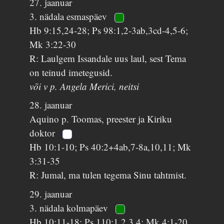
27. jaanuar
3. nädala esmaspäev
Hb 9:15,24-28; Ps 98:1,2-3ab,3cd-4,5-6;
Mk 3:22-30
R: Laulgem Issandale uus laul, sest Tema
on teinud imetegusid.
või v p. Angela Merici, neitsi
28. jaanuar
Aquino p. Toomas, preester ja Kiriku
doktor
Hb 10:1-10; Ps 40:2+4ab,7-8a,10,11; Mk
3:31-35
R: Jumal, ma tulen tegema Sinu tahtmist.
29. jaanuar
3. nädala kolmapäev
Hb 10:11-18; Ps 110:1,2,3,4; Mk 4:1-20