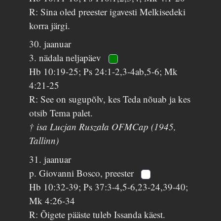
R: Sina oled preester igavesti Melkisedeki
korra järgi.
30. jaanuar
3. nädala neljapäev
Hb 10:19-25; Ps 24:1-2,3-4ab,5-6; Mk
4:21-25
R: See on sugupõlv, kes Teda nõuab ja kes
otsib Tema palet.
† isa Lucjan Ruszała OFMCap (1945,
Tallinn)
31. jaanuar
p. Giovanni Bosco, preester
Hb 10:32-39; Ps 37:3-4,5-6,23-24,39-40;
Mk 4:26-34
R: Õigete pääste tuleb Issanda käest.