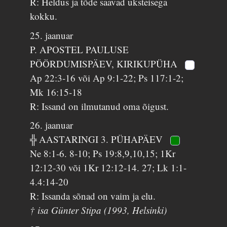
R: Heldus ja tõde saavad üksteisega
kokku.
25. jaanuar
P. APOSTEL PAULUSE
PÖÖRDUMISPÄEV, KIRIKUPÜHA
Ap 22:3-16 või Ap 9:1-22; Ps 117:1-2;
Mk 16:15-18
R: Issand on ilmutanud oma õigust.
26. jaanuar
╬ AASTARINGI 3. PÜHAPÄEV
Ne 8:1-6. 8-10; Ps 19:8,9,10,15; 1Kr
12:12-30 või 1Kr 12:12-14. 27; Lk 1:1-
4.4:14-20
R: Issanda sõnad on vaim ja elu.
† isa Günter Stipa (1993, Helsinki)