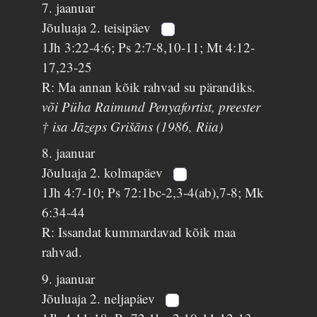
7. jaanuar
Jõuluaja 2. teisipäev
1Jh 3:22-4:6; Ps 2:7-8,10-11; Mt 4:12-
17,23-25
R: Ma annan kõik rahvad su pärandiks.
või Püha Raimund Penyafortist, preester
† isa Jāzeps Grišāns (1986, Riia)
8. jaanuar
Jõuluaja 2. kolmapäev
1Jh 4:7-10; Ps 72:1bc-2,3-4(ab),7-8; Mk
6:34-44
R: Issandat kummardavad kõik maa
rahvad.
9. jaanuar
Jõuluaja 2. neljapäev