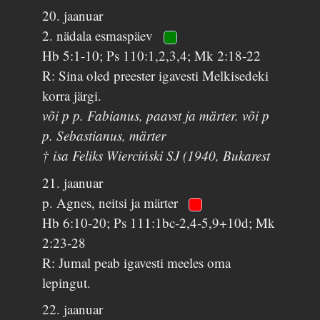
20. jaanuar
2. nädala esmaspäev
Hb 5:1-10; Ps 110:1,2,3,4; Mk 2:18-22
R: Sina oled preester igavesti Melkisedeki
korra järgi.
või p p. Fabianus, paavst ja märter. või p
p. Sebastianus, märter
† isa Feliks Wierciński SJ (1940, Bukarest
21. jaanuar
p. Agnes, neitsi ja märter
Hb 6:10-20; Ps 111:1bc-2,4-5,9+10d; Mk
2:23-28
R: Jumal peab igavesti meeles oma
lepingut.
22. jaanuar