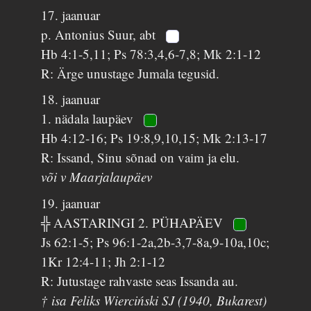
17. jaanuar
p. Antonius Suur, abt
Hb 4:1-5,11; Ps 78:3,4,6-7,8; Mk 2:1-12
R: Ärge unustage Jumala tegusid.
18. jaanuar
1. nädala laupäev
Hb 4:12-16; Ps 19:8,9,10,15; Mk 2:13-17
R: Issand, Sinu sõnad on vaim ja elu.
või v Maarjalaupäev
19. jaanuar
╬ AASTARINGI 2. PÜHAPÄEV
Js 62:1-5; Ps 96:1-2a,2b-3,7-8a,9-10a,10c;
1Kr 12:4-11; Jh 2:1-12
R: Jutustage rahvaste seas Issanda au.
† isa Feliks Wierciński SJ (1940, Bukarest)