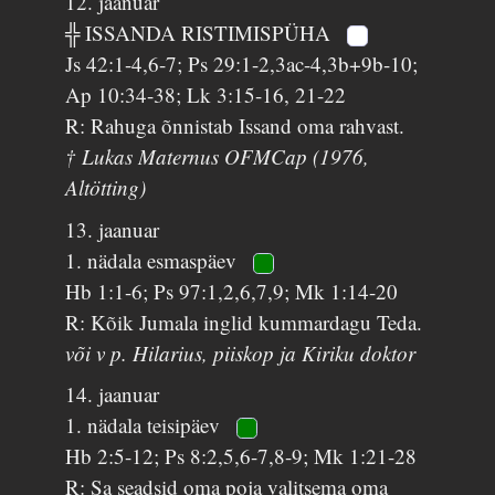
12. jaanuar
╬ ISSANDA RISTIMISPÜHA
Js 42:1-4,6-7; Ps 29:1-2,3ac-4,3b+9b-10;
Ap 10:34-38; Lk 3:15-16, 21-22
R: Rahuga õnnistab Issand oma rahvast.
† Lukas Maternus OFMCap (1976,
Altötting)
13. jaanuar
1. nädala esmaspäev
Hb 1:1-6; Ps 97:1,2,6,7,9; Mk 1:14-20
R: Kõik Jumala inglid kummardagu Teda.
või v p. Hilarius, piiskop ja Kiriku doktor
14. jaanuar
1. nädala teisipäev
Hb 2:5-12; Ps 8:2,5,6-7,8-9; Mk 1:21-28
R: Sa seadsid oma poja valitsema oma