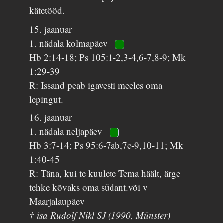
kätetööd.
15. jaanuar
1. nädala kolmapäev
Hb 2:14-18; Ps 105:1-2,3-4,6-7,8-9; Mk
1:29-39
R: Issand peab igavesti meeles oma
lepingut.
16. jaanuar
1. nädala neljapäev
Hb 3:7-14; Ps 95:6-7ab,7c-9,10-11; Mk
1:40-45
R: Täna, kui te kuulete Tema häält, ärge
tehke kõvaks oma südant.või v
Maarjalaupäev
† isa Rudolf Nikl SJ (1990, Münster)