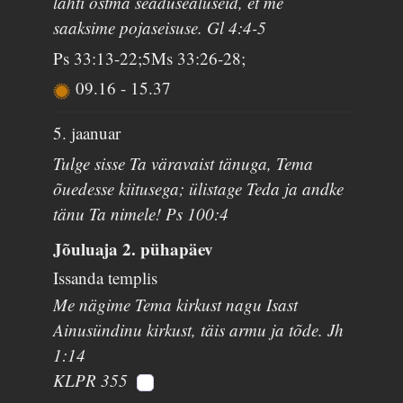
lahti ostma seadusealuseid, et me
saaksime pojaseisuse. Gl 4:4-5
Ps 33:13-22;5Ms 33:26-28;
09.16
-
15.37
5. jaanuar
Tulge sisse Ta väravaist tänuga, Tema
õuedesse kiitusega; ülistage Teda ja andke
tänu Ta nimele! Ps 100:4
Jõuluaja 2. pühapäev
Issanda templis
Me nägime Tema kirkust nagu Isast
Ainusündinu kirkust, täis armu ja tõde. Jh
1:14
KLPR 355