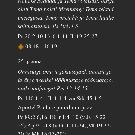
Nõudke Issandat ja Tema võimsust, otsige
alati Tema palet! Meenutage Tema tehtud
imetegusid, Tema imetähti ja Tema huulte
kohtuotsuseid. Ps 105:4-5
Ps 20:2-10;Lk 6:1-11;Jh 19:25-27
08.48
-
16.19
25. jaanuar
Õnnistage oma tagakiusajaid, õnnistage
ja ärge needke! Rõõmustage rõõmsatega,
nutke nutjatega! Rm 12:14-15
Ps 110:1-4;1Jh 1:1-4 või Srk 45:1-5;
Apostel Pauluse pöördumispäev
Ps 89:2,6,16-18;Jr 1:4–10 (v Js 45:22-
25);Ap 9:1-18 (v Gl 1:11-24);Mt 19:27-
30 (v Mk 16:15-20);