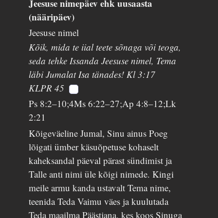
Jeesuse nimepäev ehk uusaasta
(nääripäev)
Jeesuse nimel
Kõik, mida te iial teete sõnaga või teoga,
seda tehke Issanda Jeesuse nimel, Tema
läbi Jumalat Isa tänades! Kl 3:17
KLPR 45
Ps 8:2–10;4Ms 6:22–27;Ap 4:8–12;Lk
2:21
Kõigeväeline Jumal, Sinu ainus Poeg
lõigati ümber käsuõpetuse kohaselt
kaheksandal päeval pärast sündimist ja
Talle anti nimi üle kõigi nimede. Kingi
meile armu kanda ustavalt Tema nime,
teenida Teda Vaimu väes ja kuulutada
Teda maailma Päästjana, kes koos Sinuga