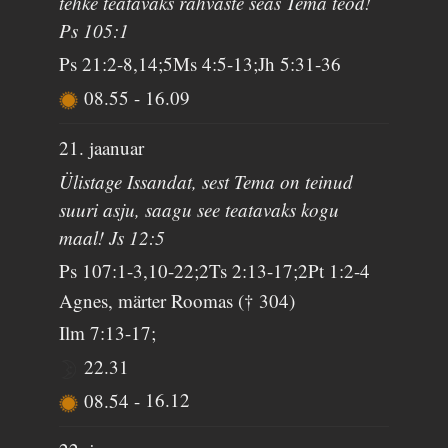
tehke teatavaks rahvaste seas Tema teod!
Ps 105:1
Ps 21:2-8,14;5Ms 4:5-13;Jh 5:31-36
08.55
-
16.09
21. jaanuar
Ülistage Issandat, sest Tema on teinud
suuri asju, saagu see teatavaks kogu
maal! Js 12:5
Ps 107:1-3,10-22;2Ts 2:13-17;2Pt 1:2-4
Agnes, märter Roomas († 304)
Ilm 7:13-17;
22.31
08.54
-
16.12