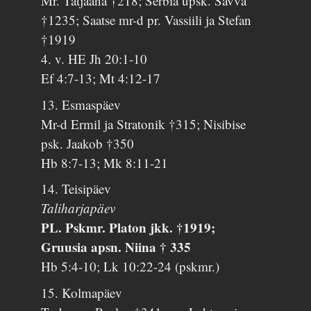
Mr. Tatjaana †218; Serbia üpsk. Savva
†1235; Saatse mr-d pr. Vassiili ja Stefan
†1919
4. v. HE Jh 20:1-10
Ef 4:7-13; Mt 4:12-17
13. Esmaspäev
Mr-d Ermil ja Stratonik †315; Nisibise
psk. Jaakob †350
Hb 8:7-13; Mk 8:11-21
14. Teisipäev
Taliharjapäev
PL. Pskmr. Platon jkk. †1919;
Gruusia apsn. Niina † 335
Hb 5:4-10; Lk 10:22-24 (pskmr.)
15. Kolmapäev