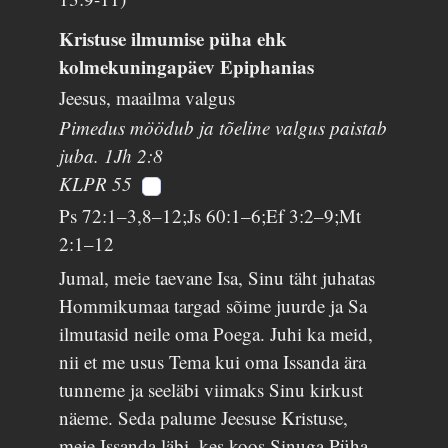
Kristuse ilmumise püha ehk
kolmekuningapäev Epiphanias
Jeesus, maailma valgus
Pimedus möödub ja tõeline valgus paistab
juba. 1Jh 2:8
KLPR 55
Ps 72:1–3,8–12;Js 60:1–6;Ef 3:2–9;Mt
2:1–12
Jumal, meie taevane Isa, Sinu täht juhatas
Hommikumaa targad sõime juurde ja Sa
ilmutasid neile oma Poega. Juhi ka meid,
nii et me usus Tema kui oma Issanda ära
tunneme ja seeläbi viimaks Sinu kirkust
näeme. Seda palume Jeesuse Kristuse,
meie Issanda läbi, kes koos Sinuga Püha