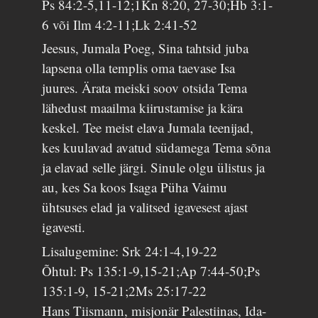
Ps 84:2-5,11-12;1Kn 8:20, 27-30;Hb 3:1-
6 või Ilm 4:2-11;Lk 2:41-52
Jeesus, Jumala Poeg, Sina tahtsid juba
lapsena olla templis oma taevase Isa
juures. Ärata meiski soov otsida Tema
lähedust maailma kiirustamise ja kära
keskel. Tee meist elava Jumala teenijad,
kes kuulavad avatud südamega Tema sõna
ja elavad selle järgi. Sinule olgu ülistus ja
au, kes Sa koos Isaga Püha Vaimu
ühtsuses elad ja valitsed igavesest ajast
igavesti.
Lisalugemine: Srk 24:1-4,19-22
Õhtul: Ps 135:1-9,15-21;Ap 7:44-50;Ps
135:1-9, 15-21;2Ms 25:17-22
Hans Tiismann, misjonär Palestiinas, Ida-