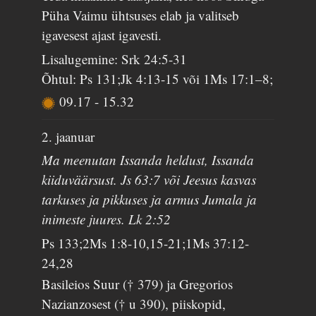
Püha Vaimu ühtsuses elab ja valitseb
igavesest ajast igavesti.
Lisalugemine: Srk 24:5-31
Õhtul: Ps 131;Jk 4:13-15 või 1Ms 17:1–8;
09.17
-
15.32
2. jaanuar
Ma meenutan Issanda heldust, Issanda
kiiduväärsust. Js 63:7 või Jeesus kasvas
tarkuses ja pikkuses ja armus Jumala ja
inimeste juures. Lk 2:52
Ps 133;2Ms 1:8-10,15-21;1Ms 37:12-
24,28
Basileios Suur († 379) ja Gregorios
Nazianzosest († u 390), piiskopid,