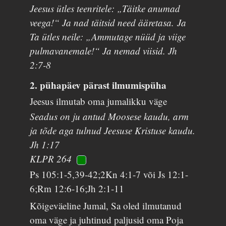
Jeesus ütles teenritele: „Täitke anumad
veega!“ Ja nad täitsid need ääretasa. Ja
Ta ütles neile: „Ammutage nüüd ja viige
pulmavanemale!“ Ja nemad viisid. Jh
2:7-8
2. pühapäev pärast ilmumispüha
Jeesus ilmutab oma jumalikku väge
Seadus on ju antud Moosese kaudu, arm
ja tõde aga tulnud Jeesuse Kristuse kaudu.
Jh 1:17
KLPR 264
Ps 105:1-5,39-42;2Kn 4:1-7 või Js 12:1-
6;Rm 12:6-16;Jh 2:1-11
Kõigeväeline Jumal, Sa oled ilmutanud
oma väge ja juhtinud paljusid oma Poja