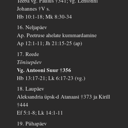
Teeba vg. Paulus †341; vg. Lehtonni
Johannes †V s.
Hb 10:1-18; Mk 8:30-34
16. Neljapäev
Ap. Peetruse ahelate kummardamine
Ap 12:1-11; Jh 21:15-25 (ap)
17. Reede
Tõnisepäev
Vg. Antooni Suur †356
Hb 13:17-21; Lk 6:17-23 (vg.)
18. Laupäev
Aleksandria üpsk-d Atanaasi †373 ja Kirill
†444
Ef 5:1-8; Lk 14:1-11
19. Pühapäev