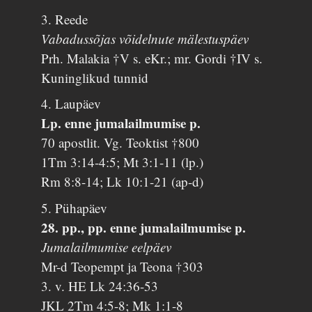
3. Reede
Vabadussõjas võidelnute mälestuspäev
Prh. Malakia †V s. eKr.; mr. Gordi †IV s.
Kuninglikud tunnid
4. Laupäev
Lp. enne jumalailmumise p.
70 apostlit. Vg. Teoktist †800
1Tm 3:14-4:5; Mt 3:1-11 (lp.)
Rm 8:8-14; Lk 10:1-21 (ap-d)
5. Pühapäev
28. pp., pp. enne jumalailmumise p.
Jumalailmumise eelpäev
Mr-d Teopempt ja Teona †303
3. v. HE Lk 24:36-53
JKL 2Tm 4:5-8; Mk 1:1-8