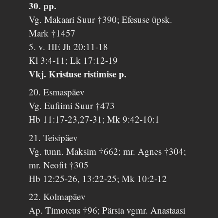
30. pp.
Vg. Makaari Suur †390; Efesuse üpsk.
Mark †1457
5. v. HE Jh 20:11-18
Kl 3:4-11; Lk 17:12-19
Vkj. Kristuse ristimise p.
20. Esmaspäev
Vg. Eufiimi Suur †473
Hb 11:17-23,27-31; Mk 9:42-10:1
21. Teisipäev
Vg. tunn. Maksim †662; mr. Agnes †304;
mr. Neofit †305
Hb 12:25-26, 13:22-25; Mk 10:2-12
22. Kolmapäev
Ap. Timoteus †96; Pärsia vgmr. Anastaasi