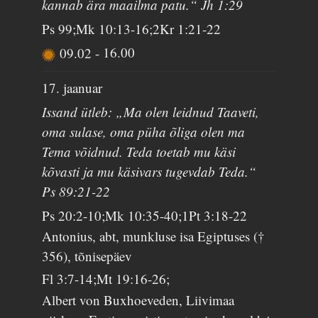
kannab ära maailma patu.“ Jh 1:29
Ps 99;Mk 10:13-16;2Kr 1:21-22
09.02
-
16.00
17. jaanuar
Issand ütleb: „Ma olen leidnud Taaveti,
oma sulase, oma püha õliga olen ma
Tema võidnud. Teda toetab mu käsi
kõvasti ja mu käsivars tugevdab Teda.“
Ps 89:21-22
Ps 20:2-10;Mk 10:35-40;1Pt 3:18-22
Antonius, abt, munkluse isa Egiptuses (†
356), tõnisepäev
Fl 3:7-14;Mt 19:16-26;
Albert von Buxhoeveden, Liivimaa