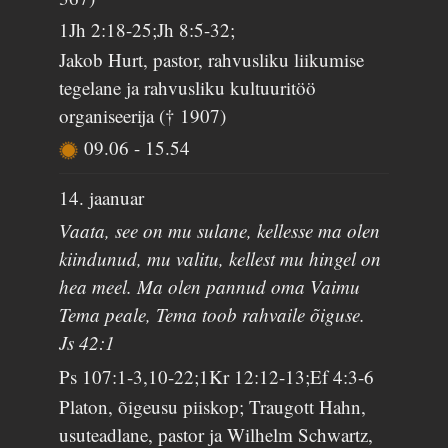
1Jh 2:18-25;Jh 8:5-32;
Jakob Hurt, pastor, rahvusliku liikumise
tegelane ja rahvusliku kultuuritöö
organiseerija († 1907)
09.06
-
15.54
14. jaanuar
Vaata, see on mu sulane, kellesse ma olen
kiindunud, mu valitu, kellest mu hingel on
hea meel. Ma olen pannud oma Vaimu
Tema peale, Tema toob rahvaile õiguse.
Js 42:1
Ps 107:1-3,10-22;1Kr 12:12-13;Ef 4:3-6
Platon, õigeusu piiskop; Traugott Hahn,
usuteadlane, pastor ja Wilhelm Schwartz,