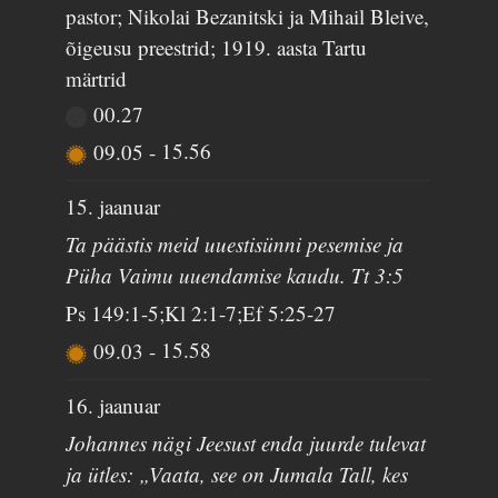
pastor; Nikolai Bezanitski ja Mihail Bleive,
õigeusu preestrid; 1919. aasta Tartu
märtrid
00.27
09.05
-
15.56
15. jaanuar
Ta päästis meid uuestisünni pesemise ja
Püha Vaimu uuendamise kaudu. Tt 3:5
Ps 149:1-5;Kl 2:1-7;Ef 5:25-27
09.03
-
15.58
16. jaanuar
Johannes nägi Jeesust enda juurde tulevat
ja ütles: „Vaata, see on Jumala Tall, kes