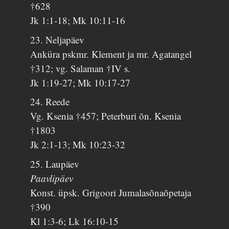
†628
Jk 1:1-18; Mk 10:11-16
23. Neljapäev
Anküra pskmr. Klement ja mr. Agatangel
†312; vg. Salaman †IV s.
Jk 1:19-27; Mk 10:17-27
24. Reede
Vg. Ksenia †457; Peterburi õn. Ksenia
†1803
Jk 2:1-13; Mk 10:23-32
25. Laupäev
Paavlipäev
Konst. üpsk. Grigoori Jumalasõnaõpetaja
†390
Kl 1:3-6; Lk 16:10-15