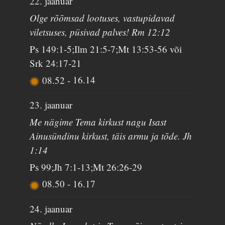
22. jaanuar
Olge rõõmsad lootuses, vastupidavad
viletsuses, püsivad palves! Rm 12:12
Ps 149:1-5;Ilm 21:5-7;Mt 13:53-56 või
Srk 24:17-21
08.52
-
16.14
23. jaanuar
Me nägime Tema kirkust nagu Isast
Ainusündinu kirkust, täis armu ja tõde. Jh
1:14
Ps 99;Jh 7:1-13;Mt 26:26-29
08.50
-
16.17
24. jaanuar