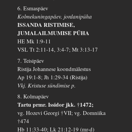
6. Esmaspäev
Kolmekuningapäev, jordanipüha
ISSANDA RISTIMISE,
JUMALAILMUMISE PÜHA
HE Mk 1:9-11
VSL Tt 2:11-14, 3:4-7; Mt 3:13-17
7. Teisipäev
Ristija Johannese koondmälestus
Ap 19:1-8; Jh 1:29-34 (Ristija)
Vkj. Kristuse sündimise p.
8. Kolmapäev
Tartu prmr. Issidor jkk. †1472;
vg. Hozevi Georgi †VII; vg. Domniika
†474
Hb 11:33-40; Lk 21:12-19 (mr-d)