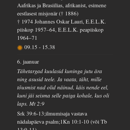
Aafrikas ja Brasiilias, afrikanist, esimene
eestlasest misjonär († 1886)
† 1974 Johannes Oskar Lauri, E.E.L.K.
piiskop 1957–64, E.E.L.K. peapiiskop
1964–71
09.15
-
15.38
6. jaanuar
Tähetargad kuulasid kuninga jutu ära
ning asusid teele. Ja vaata, täht, mille
tõusmist nad olid näinud, käis nende eel,
kuni jäi seisma selle paiga kohale, kus oli
laps. Mt 2:9
Srk 39:6-13;ilmumisaja vastava
nädalapäeva psalm;1Kn 10:1-10 (või Tb
13:9-11)