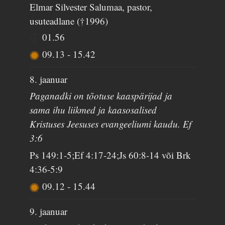
Elmar Silvester Salumaa, pastor,
usuteadlane (†1996)
01.56
09.13
-
15.42
8. jaanuar
Paganadki on tõotuse kaaspärijad ja
sama ihu liikmed ja kaasosalised
Kristuses Jeesuses evangeeliumi kaudu. Ef
3:6
Ps 149:1-5;Ef 4:17-24;Js 60:8-14 või Brk
4:36-5:9
09.12
-
15.44
9. jaanuar