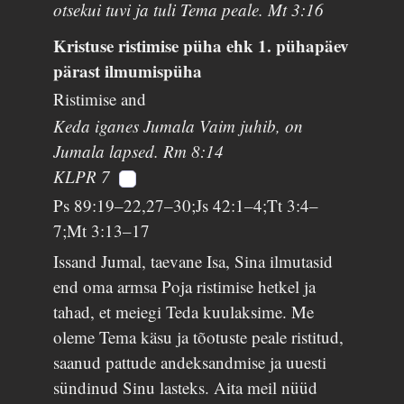
otsekui tuvi ja tuli Tema peale. Mt 3:16
Kristuse ristimise püha ehk 1. pühapäev
pärast ilmumispüha
Ristimise and
Keda iganes Jumala Vaim juhib, on
Jumala lapsed. Rm 8:14
KLPR 7
Ps 89:19–22,27–30;Js 42:1–4;Tt 3:4–
7;Mt 3:13–17
Issand Jumal, taevane Isa, Sina ilmutasid
end oma armsa Poja ristimise hetkel ja
tahad, et meiegi Teda kuulaksime. Me
oleme Tema käsu ja tõotuste peale ristitud,
saanud pattude andeksandmise ja uuesti
sündinud Sinu lasteks. Aita meil nüüd