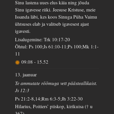
Sinu lastena uues elus käia ning jõuda
Sinu igavesse riiki. Jeesuse Kristuse, meie
Issanda läbi, kes koos Sinuga Püha Vaimu
ühtsuses elab ja valitseb igavesest ajast
igavesti.
Lisalugemine: Trk 10:17-20
Õhtul: Ps 100;Js 61:10-11;Ps 100;Mk 1:1-
11
09.08
-
15.52
13. jaanuar
Te ammutate rõõmuga vett päästeallikaist.
Js 12:3
Ps 21:2-8,14;Rm 6:3-5;Jh 3:22-30
Hilarius, Poitiers’ piiskop, kirikuisa († u
367)