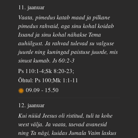
11. jaanuar
Vaata, pimedus katab maad ja pilkane
pimedus rahvaid, aga sinu kohal koidab
Issand ja sinu kohal nähakse Tema
auhiilgust. Ja rahvad tulevad su valguse
juurde ning kuningad paistuse juurde, mis
sinust kumab. Js 60:2-3
Ps 110:1-4;Sk 8:20-23;
Õhtul: Ps 100;Mk 1:1-11
09.09
-
15.50
12. jaanuar
Kui nüüd Jeesus oli ristitud, tuli ta kohe
veest välja. Ja vaata, taevad avanesid
ning Ta nägi, kuidas Jumala Vaim laskus