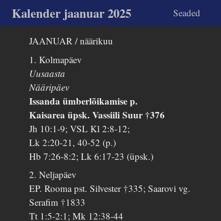
Kalender jaanuar 2025
Seaded
JAANUAR / näärikuu
1. Kolmapäev
Uusaasta
Nääripäev
Issanda ümberlõikamise p.
Kaisarea üpsk. Vassiili Suur †376
Jh 10:1-9; VSL Kl 2:8-12;
Lk 2:20-21, 40-52 (p.)
Hb 7:26-8:2; Lk 6:17-23 (üpsk.)
2. Neljapäev
EP. Rooma pst. Silvester †335; Saarovi vg.
Serafim †1833
Tt 1:5-2:1; Mk 12:38-44