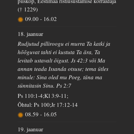
piiskop, Eestimaa ristiusustamise korraldaja
(† 1229)
09.00
-
16.02
18. jaanuar
Rudjutud pilliroogu ei murra Ta katki ja
hõõguvat tahti ei kustuta Ta ära, Ta
levitab ustavalt õigust. Js 42:3 või Ma
annan teada Issanda otsuse; tema ütles
minule: Sina oled mu Poeg, täna ma
sünnitasin Sinu. Ps 2:7
Ps 110:1-4;Kl 3:9-11;
Õhtul: Ps 100;Jr 17:12-14
08.59
-
16.05
19. jaanuar