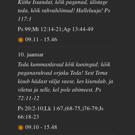
Kiitke Issandat, kõik paganad, ülistage
teda, kõik rahvahõimud! Halleluuja! Ps
117:1
Ps 99;Mt 12:14-21;Ap 13:44-49
09.11
-
15.46
10. jaanuar
Teda kummardavad kõik kuningad; kõik
paganarahvad orjaku Teda! Sest Tema
kisub hädast välja vaese, kes kisendab, ja
viletsa ja selle, kel pole abimeest. Ps
72:11-12
Ps 20:2-10;Lk 1:67,(68-75,)76-79;Js
66:18-23
09.10
-
15.48