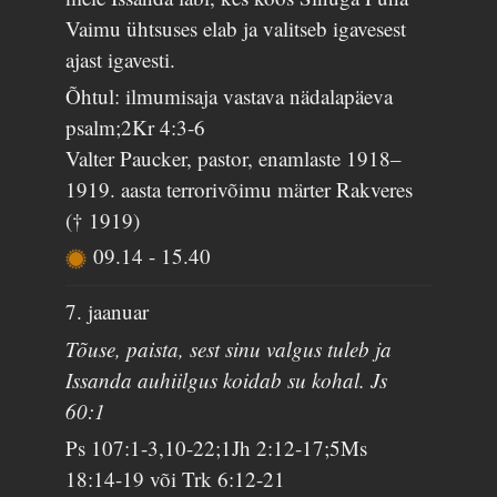
Vaimu ühtsuses elab ja valitseb igavesest
ajast igavesti.
Õhtul: ilmumisaja vastava nädalapäeva
psalm;2Kr 4:3-6
Valter Paucker, pastor, enamlaste 1918–
1919. aasta terrorivõimu märter Rakveres
(† 1919)
09.14
-
15.40
7. jaanuar
Tõuse, paista, sest sinu valgus tuleb ja
Issanda auhiilgus koidab su kohal. Js
60:1
Ps 107:1-3,10-22;1Jh 2:12-17;5Ms
18:14-19 või Trk 6:12-21