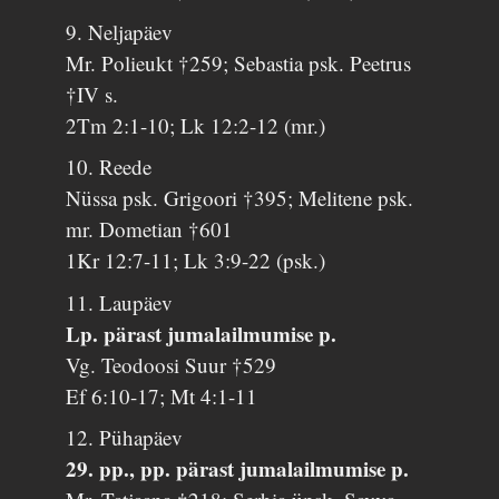
9. Neljapäev
Mr. Polieukt †259; Sebastia psk. Peetrus
†IV s.
2Tm 2:1-10; Lk 12:2-12 (mr.)
10. Reede
Nüssa psk. Grigoori †395; Melitene psk.
mr. Dometian †601
1Kr 12:7-11; Lk 3:9-22 (psk.)
11. Laupäev
Lp. pärast jumalailmumise p.
Vg. Teodoosi Suur †529
Ef 6:10-17; Mt 4:1-11
12. Pühapäev
29. pp., pp. pärast jumalailmumise p.