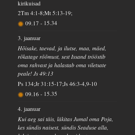
kirikuisad
2Tm 4:1-8;Mt 5:13-19;
09.17
-
15.34
3. jaanuar
Hõisake, taevad, ja ilutse, maa, mäed,
rõkatage rõõmust, sest Issand trööstib
oma rahvast ja halastab oma viletsate
peale! Js 49:13
Ps 134;Jr 31:15-17;Js 46:3-4,9-10
09.16
-
15.35
4. jaanuar
Kui aeg sai täis, läkitas Jumal oma Poja,
kes sündis naisest, sündis Seaduse alla,