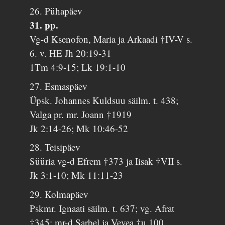
26. Pühapäev
31. pp.
Vg-d Ksenofon, Maria ja Arkaadi †IV-V s.
6. v. HE Jh 20:19-31
1Tm 4:9-15; Lk 19:1-10
27. Esmaspäev
Üpsk. Johannes Kuldsuu säilm. t. 438;
Valga pr. mr. Joann †1919
Jk 2:14-26; Mk 10:46-52
28. Teisipäev
Süüria vg-d Efrem †373 ja Iisak †VII s.
Jk 3:1-10; Mk 11:11-23
29. Kolmapäev
Pskmr. Ignaati säilm. t. 637; vg. Afrat
†345: mr-d Sarbel ja Vevea †u.100