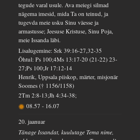
tegude varal usule. Ava meiegi silmad
nägema imesid, mida Ta on teinud, ja
tugevda meie usku Sinu väesse ja
armastusse; Jeesuse Kristuse, Sinu Poja,
meie Issanda läbi.
Lisalugemine: Srk 39:16-27,32-35
Õhtul: Ps 100;4Ms 13:17-20 (21-22) 23-
27;Ps 100;Jr 17:12-14
Henrik, Uppsala piiskop, märter, misjonär
Soomes († 1156/1158)
2Tm 2:8-13;Jh 4:34-38;
08.57
-
16.07
20. jaanuar
Tänage Issandat, kuulutage Tema nime,