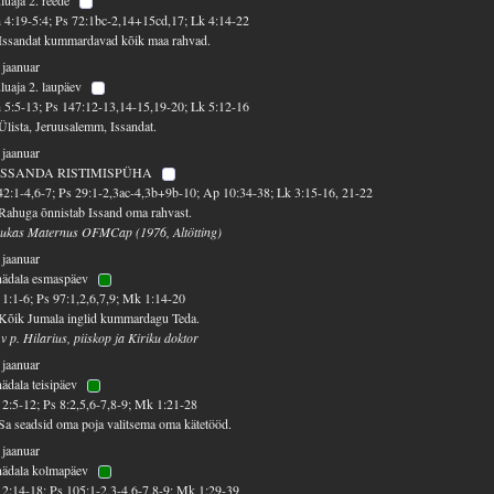
 4:19-5:4; Ps 72:1bc-2,14+15cd,17; Lk 4:14-22
Issandat kummardavad kõik maa rahvad.
 jaanuar
luaja 2. laupäev
 5:5-13; Ps 147:12-13,14-15,19-20; Lk 5:12-16
Ülista, Jeruusalemm, Issandat.
 jaanuar
ISSANDA RISTIMISPÜHA
42:1-4,6-7; Ps 29:1-2,3ac-4,3b+9b-10; Ap 10:34-38; Lk 3:15-16, 21-22
Rahuga õnnistab Issand oma rahvast.
ukas Maternus OFMCap (1976, Altötting)
 jaanuar
nädala esmaspäev
1:1-6; Ps 97:1,2,6,7,9; Mk 1:14-20
Kõik Jumala inglid kummardagu Teda.
 v p. Hilarius, piiskop ja Kiriku doktor
 jaanuar
nädala teisipäev
2:5-12; Ps 8:2,5,6-7,8-9; Mk 1:21-28
Sa seadsid oma poja valitsema oma kätetööd.
 jaanuar
nädala kolmapäev
2:14-18; Ps 105:1-2,3-4,6-7,8-9; Mk 1:29-39