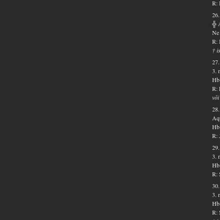
R: 
26.
╬ 
Ne 
R: 
† i
27.
3. 
Hb 
R: 
või
28.
Aqu
Hb 
R: 
29.
3. 
Hb 
R: 
30.
3. 
Hb 
R: 