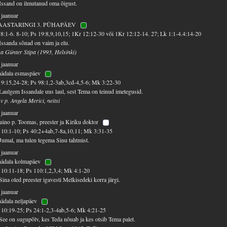
Issand on ilmutanud oma õigust.
 jaanuar
AASTARINGI 3. PÜHAPÄEV
8:1-6. 8-10; Ps 19:8,9,10,15; 1Kr 12:12-30 või 1Kr 12:12-14. 27; Lk 1:1-4.4:14-20
Issanda sõnad on vaim ja elu.
sa Günter Stipa (1993, Helsinki)
 jaanuar
nädala esmaspäev
9:15,24-28; Ps 98:1,2-3ab,3cd-4,5-6; Mk 3:22-30
Laulgem Issandale uus laul, sest Tema on teinud imetegusid.
 v p. Angela Merici, neitsi
 jaanuar
ino p. Toomas, preester ja Kiriku doktor
10:1-10; Ps 40:2+4ab,7-8a,10,11; Mk 3:31-35
Jumal, ma tulen tegema Sinu tahtmist.
 jaanuar
nädala kolmapäev
10:11-18; Ps 110:1,2,3,4; Mk 4:1-20
Sina oled preester igavesti Melkisedeki korra järgi.
 jaanuar
nädala neljapäev
10:19-25; Ps 24:1-2,3-4ab,5-6; Mk 4:21-25
See on sugupõlv, kes Teda nõuab ja kes otsib Tema palet.