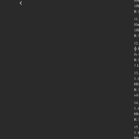
1Jh
R: 
11.
Jõu
1Jh
R: 
12.
╬ 
Js 
R: 
† L
13.
1. 
Hb 
R: 
või
14.
1. 
Hb 
R: 
15.
1. 
Hb 