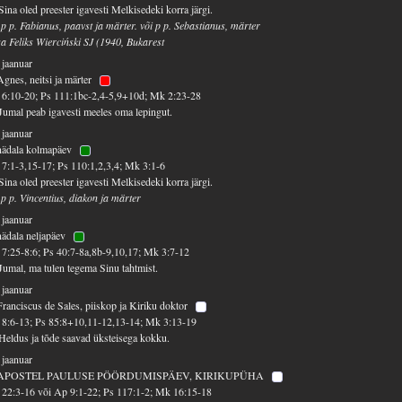
Sina oled preester igavesti Melkisedeki korra järgi.
 p p. Fabianus, paavst ja märter. või p p. Sebastianus, märter
sa Feliks Wierciński SJ (1940, Bukarest
 jaanuar
Agnes, neitsi ja märter
6:10-20; Ps 111:1bc-2,4-5,9+10d; Mk 2:23-28
Jumal peab igavesti meeles oma lepingut.
 jaanuar
nädala kolmapäev
7:1-3,15-17; Ps 110:1,2,3,4; Mk 3:1-6
Sina oled preester igavesti Melkisedeki korra järgi.
 p p. Vincentius, diakon ja märter
 jaanuar
nädala neljapäev
7:25-8:6; Ps 40:7-8a,8b-9,10,17; Mk 3:7-12
Jumal, ma tulen tegema Sinu tahtmist.
 jaanuar
Franciscus de Sales, piiskop ja Kiriku doktor
8:6-13; Ps 85:8+10,11-12,13-14; Mk 3:13-19
Heldus ja tõde saavad üksteisega kokku.
 jaanuar
 APOSTEL PAULUSE PÖÖRDUMISPÄEV, KIRIKUPÜHA
22:3-16 või Ap 9:1-22; Ps 117:1-2; Mk 16:15-18