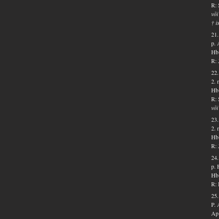
R: 
või
† i
21.
p. 
Hb 
R: 
22.
2. 
Hb 
R: 
või
23.
2. 
Hb 
R: 
24.
p. 
Hb 
R: 
25.
P.
Ap 