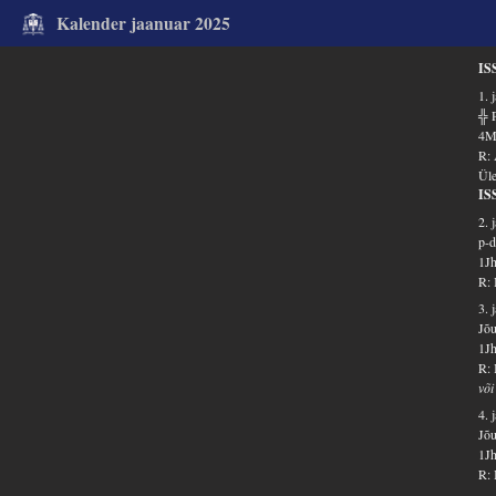
Kalender jaanuar 2025
IS
1. 
╬ 
4Ms
R: 
Ül
IS
2. 
p-d
1Jh
R: 
3. 
Jõu
1Jh
R: 
või
4. 
Jõu
1Jh
R: 