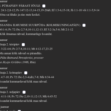
jaanuar
2. PÜHAPÄEV PÄRAST JÕULE
 24:1-2,8-12; Ps 147:12-13,14-15,19-20ab; Ef 1:3-6,15-18; Jh 1:1-18 või 1:1-5,9-14
Sõna sai lihaks ja elas meie keskel.
jaanuar
ISSANDA ILMUMISE SUURPÜHA (KOLMEKUNINGAPÄEV)
60:1-6; Ps 72:1bc-2,7-8,10-11,12-13; Ef 3:2-3a.5-6; Mt 2:1-12
Kõik ilmamaa rahvad, kummardage Issandat.
jaanuar
luaja 2. teisipäev
 3:22-4:6; Ps 2:7-8,10-11; Mt 4:12-17,23-25
Ma annan kõik rahvad su pärandiks.
 Püha Raimund Penyafortist, preester
sa Jāzeps Grišāns (1986, Riia)
jaanuar
luaja 2. kolmapäev
 4:7-10; Ps 72:1bc-2,3-4(ab),7-8; Mk 6:34-44
Issandat kummardavad kõik maa rahvad.
jaanuar
luaja 2. neljapäev
 4:11-18; Ps 72:1bc-2,10-11,12-13; Mk 6:45-52
Issandat kummardavad kõik maa rahvad.
 jaanuar
luaja 2. reede