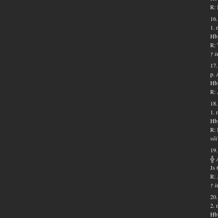
R: 
16.
1. 
Hb 
R: 
† i
17.
p. 
Hb 
R: 
18.
1. 
Hb 
R: 
või
19.
╬ 
Js 
R: 
† i
20.
2. 
Hb 