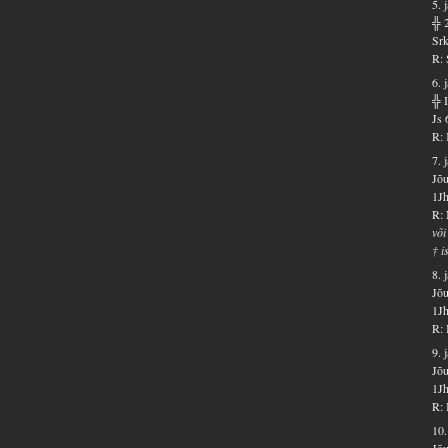
5. 
╬ 
Srk
R: 
6. 
╬ 
Js 
R: 
7. 
Jõu
1Jh
R: 
või
† i
8. 
Jõu
1Jh
R: 
9. 
Jõu
1Jh
R: 
10.
Jõu