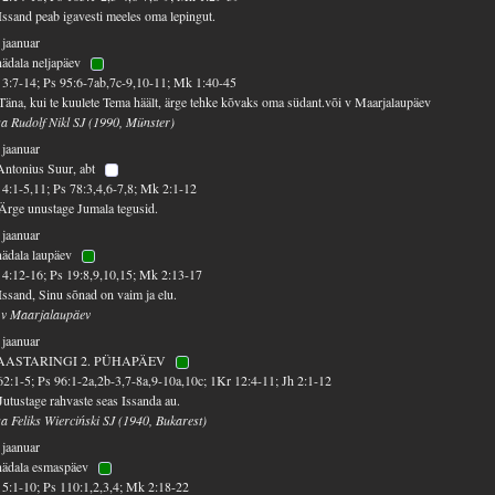
Issand peab igavesti meeles oma lepingut.
 jaanuar
nädala neljapäev
3:7-14; Ps 95:6-7ab,7c-9,10-11; Mk 1:40-45
Täna, kui te kuulete Tema häält, ärge tehke kõvaks oma südant.või v Maarjalaupäev
sa Rudolf Nikl SJ (1990, Münster)
 jaanuar
Antonius Suur, abt
4:1-5,11; Ps 78:3,4,6-7,8; Mk 2:1-12
Ärge unustage Jumala tegusid.
 jaanuar
nädala laupäev
4:12-16; Ps 19:8,9,10,15; Mk 2:13-17
Issand, Sinu sõnad on vaim ja elu.
 v Maarjalaupäev
 jaanuar
AASTARINGI 2. PÜHAPÄEV
62:1-5; Ps 96:1-2a,2b-3,7-8a,9-10a,10c; 1Kr 12:4-11; Jh 2:1-12
Jutustage rahvaste seas Issanda au.
sa Feliks Wierciński SJ (1940, Bukarest)
 jaanuar
nädala esmaspäev
5:1-10; Ps 110:1,2,3,4; Mk 2:18-22