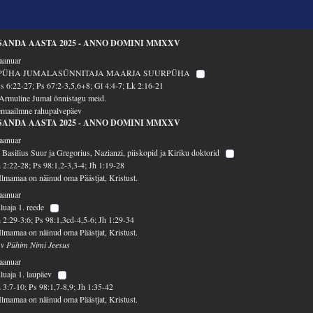
SANDA AASTA 2025 - ANNO DOMINI MMXXV
jaanuar
PÜHA JUMALASÜNNITAJA MAARJA SUURPÜHA
 6:22-27; Ps 67:2-3,5,6+8; Gl 4:4-7; Lk 2:16-21
Armuline Jumal õnnistagu meid.
emaailmne rahupalvepäev
SANDA AASTA 2025 - ANNO DOMINI MMXXV
jaanuar
 Basilius Suur ja Gregorius, Nazianzi, piiskopid ja Kiriku doktorid
 2:22-28; Ps 98:1,2-3,3-4; Jh 1:19-28
Ilmamaa on näinud oma Päästjat, Kristust.
jaanuar
luaja 1. reede
 2:29-3:6; Ps 98:1,3cd-4,5-6; Jh 1:29-34
Ilmamaa on näinud oma Päästjat, Kristust.
 v Pühim Nimi Jeesus
jaanuar
luaja 1. laupäev
 3:7-10; Ps 98:1,7-8,9; Jh 1:35-42
Ilmamaa on näinud oma Päästjat, Kristust.