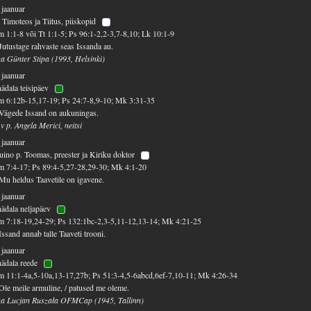
 jaanuar
 Timoteos ja Tiitus, piiskopid
 1:1-8 või Tt 1:1-5; Ps 96:1-2,2-3,7-8,10; Lk 10:1-9
Jutustage rahvaste seas Issanda au.
sa Günter Stipa (1993, Helsinki)
 jaanuar
nädala teisipäev
 6:12b-15,17-19; Ps 24:7-8,9-10; Mk 3:31-35
Vägede Issand on aukuningas.
 v p. Angela Merici, neitsi
 jaanuar
ino p. Toomas, preester ja Kiriku doktor
 7:4-17; Ps 89:4-5,27-28,29-30; Mk 4:1-20
Mu heldus Taavetile on igavene.
 jaanuar
nädala neljapäev
 7:18-19,24-29; Ps 132:1bc-2,3-5,11-12,13-14; Mk 4:21-25
Issand annab talle Taaveti trooni.
 jaanuar
nädala reede
 11:1-4a,5-10a,13-17,27b; Ps 51:3-4,5-6abcd,6ef-7,10-11; Mk 4:26-34
Ole meile armuline, / patused me oleme.
sa Lucjan Ruszała OFMCap (1945, Tallinn)