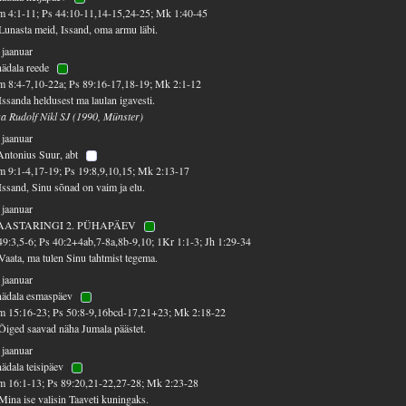
 4:1-11; Ps 44:10-11,14-15,24-25; Mk 1:40-45
Lunasta meid, Issand, oma armu läbi.
 jaanuar
nädala reede
 8:4-7,10-22a; Ps 89:16-17,18-19; Mk 2:1-12
Issanda heldusest ma laulan igavesti.
sa Rudolf Nikl SJ (1990, Münster)
 jaanuar
Antonius Suur, abt
 9:1-4,17-19; Ps 19:8,9,10,15; Mk 2:13-17
Issand, Sinu sõnad on vaim ja elu.
 jaanuar
AASTARINGI 2. PÜHAPÄEV
49:3,5-6; Ps 40:2+4ab,7-8a,8b-9,10; 1Kr 1:1-3; Jh 1:29-34
Vaata, ma tulen Sinu tahtmist tegema.
 jaanuar
nädala esmaspäev
 15:16-23; Ps 50:8-9,16bcd-17,21+23; Mk 2:18-22
Õiged saavad näha Jumala päästet.
 jaanuar
nädala teisipäev
 16:1-13; Ps 89:20,21-22,27-28; Mk 2:23-28
Mina ise valisin Taaveti kuningaks.