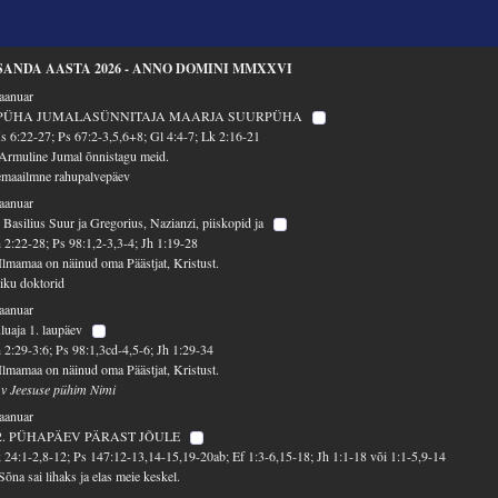
SANDA AASTA 2026 - ANNO DOMINI MMXXVI
jaanuar
PÜHA JUMALASÜNNITAJA MAARJA SUURPÜHA
 6:22-27; Ps 67:2-3,5,6+8; Gl 4:4-7; Lk 2:16-21
Armuline Jumal õnnistagu meid.
emaailmne rahupalvepäev
jaanuar
 Basilius Suur ja Gregorius, Nazianzi, piiskopid ja
 2:22-28; Ps 98:1,2-3,3-4; Jh 1:19-28
Ilmamaa on näinud oma Päästjat, Kristust.
iku doktorid
jaanuar
luaja 1. laupäev
 2:29-3:6; Ps 98:1,3cd-4,5-6; Jh 1:29-34
Ilmamaa on näinud oma Päästjat, Kristust.
 v Jeesuse pühim Nimi
jaanuar
2. PÜHAPÄEV PÄRAST JÕULE
 24:1-2,8-12; Ps 147:12-13,14-15,19-20ab; Ef 1:3-6,15-18; Jh 1:1-18 või 1:1-5,9-14
Sõna sai lihaks ja elas meie keskel.