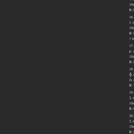
1Sm
R: 
16.
1. 
1Sm
R: 
† i
17.
p. 
1Sm
R: 
18.
╬ 
Js 
R: 
19.
2. 
1Sm
R: 
20.
2. 
1Sm
R: 