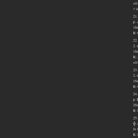
või
† i
21.
p. 
1Sm
R: 
22.
2. 
1Sm
R: 
või
23.
2. 
1Sm
R: 
24.
p. 
2Sm
R: 
25.
╬ 
Js 
R: 