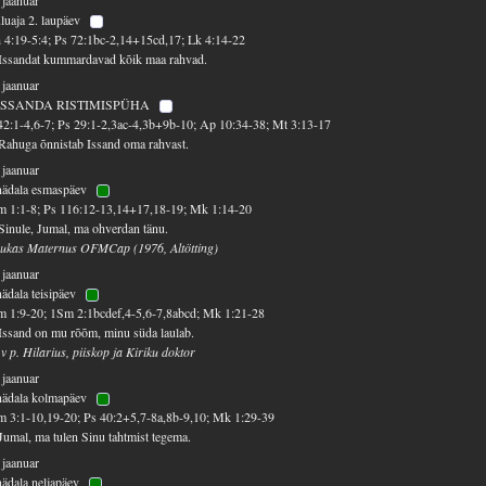
luaja 2. laupäev
 4:19-5:4; Ps 72:1bc-2,14+15cd,17; Lk 4:14-22
Issandat kummardavad kõik maa rahvad.
 jaanuar
ISSANDA RISTIMISPÜHA
42:1-4,6-7; Ps 29:1-2,3ac-4,3b+9b-10; Ap 10:34-38; Mt 3:13-17
Rahuga õnnistab Issand oma rahvast.
 jaanuar
nädala esmaspäev
 1:1-8; Ps 116:12-13,14+17,18-19; Mk 1:14-20
Sinule, Jumal, ma ohverdan tänu.
ukas Maternus OFMCap (1976, Altötting)
 jaanuar
nädala teisipäev
 1:9-20; 1Sm 2:1bcdef,4-5,6-7,8abcd; Mk 1:21-28
Issand on mu rõõm, minu süda laulab.
 v p. Hilarius, piiskop ja Kiriku doktor
 jaanuar
nädala kolmapäev
 3:1-10,19-20; Ps 40:2+5,7-8a,8b-9,10; Mk 1:29-39
Jumal, ma tulen Sinu tahtmist tegema.
 jaanuar
nädala neljapäev