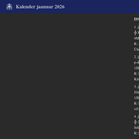
Kalender jaanuar 2026
IS
1. 
╬ 
4Ms
R: 
Ül
2. 
p-d
1Jh
R: 
Kir
3. 
Jõu
1Jh
R: 
või
4. 
╬ 
Srk
R: 