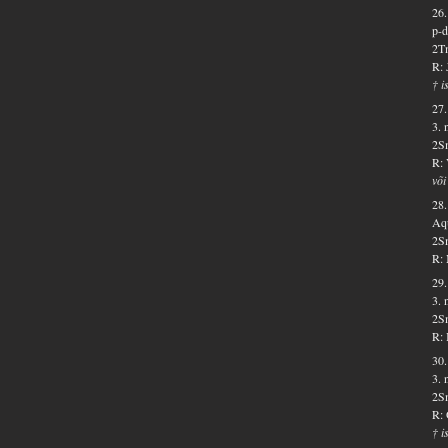
26.
p-d
2Tm
R: 
† i
27.
3. 
2Sm
R: 
või
28.
Aqu
2Sm
R: 
29.
3. 
2Sm
R: 
30.
3. 
2Sm
R: 
† i