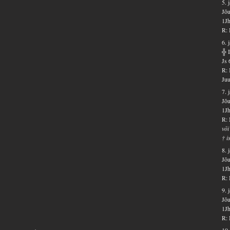
5. 
Jõu
1Jh
R: 
6. 
╬ 
Js 
R: 
Juu
7. 
Jõu
1Jh
R: 
või
† i
8. 
Jõu
1Jh
R: 
9. 
Jõu
1Jh
R: 
10.