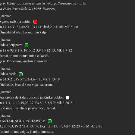
 p p. Fabianus, paavst ja märter või p p. Sebastianus, märter
sa Feliks Wierciński SJ (1940, Bukarest)
 jaanuar
Agnes, neitsi ja märter
 17:32-33,37,40-51; Ps 144:1bcd,2,9-10ab; Mk 3:1-6
Õnnistatud olgu Issand, mu kalju.
 jaanuar
nädala neljapäev
 18:6-9;19:1-7; Ps 56:2-3,9-10,12-13; Mk 3:7-12
Jumal on mu lootus, mina ei karda.
 p p. Vincentius, diakon ja märter
 jaanuar
nädala reede
 24:3-21; Ps 57:2,3-4,6+11; Mk 3:13-19
Ole helde, Issand / ma vajan su armu.
 jaanuar
Franciscus de Sales, piiskop ja Kiriku doktor
 1:1-4,11-12,19,23-27; Ps 80:2-3,5-7; Mk 3,20-21
Loo meis uus elu ja päästa meid, Jumal.
 jaanuar
AASTARINGI 3. PÜHAPÄEV
8:23b-9:3; Ps 27:1,4,13-14; 1Kr 1:10-13,17; Mt 4:12-23 või Mt 4:12-17
Issand on mu valgus ja minu lunastus.