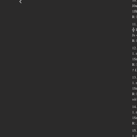
Jõu
1Jh
R: 
11.
╬ 
Js 
R: 
12.
1. 
1Sm
R: 
† L
13.
1. 
1Sm
R: 
või
14.
1. 
1Sm
R: 
15.
1. 