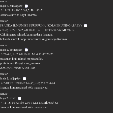
jaanuar
luaja 2. esmaspäev
 3:11-21; Ps 100:2,3,4,5; Jh 1:43-51
Issandale hõiska kogu ilmamaa.
jaanuar
ISSANDA ILMUMISE SUURPÜHA (KOLMEKUNINGAPÄEV)
60:1-6; Ps 72:1bc-2,7-8,10-11,12-13; Ef 3:2-3a.5-6; Mt 2:1-12
Kõik ilmamaa rahvad, kummardage Issandat.
beliaasta ametlik lõpp Püha värava sulgemisega Roomas
jaanuar
luaja 2. kolmapäev
 3:22-4:6; Ps 2:7-8,10-11; Mt 4:12-17,23-25
Ma annan kõik rahvad su pärandiks.
 p. Raimund Penyafortist, preester
sa Jāzeps Grišāns (1986, Riia)
jaanuar
luaja 2. neljapäev
 4:7-10; Ps 72:1bc-2,3-4(ab),7-8; Mk 6:34-44
Issandat kummardavad kõik maa rahvad.
jaanuar
luaja 2. reede
 4:11-18; Ps 72:1bc-2,10-11,12-13; Mk 6:45-52
Issandat kummardavad kõik maa rahvad.
 jaanuar