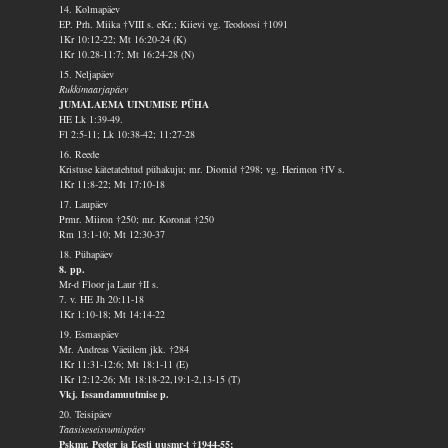
14. Kolmapäev
EP. Prh. Miika †VIII s. eKr.; Kiievi vg. Teodoosi †1091
1Kr 10:12-22; Mt 16:20-24 (K)
1Kr 10.28-11:7; Mt 16:24-28 (N)
15. Neljapäev
Rukkimaarjapäev
JUMALAEMA UINUMISE PÜHA
HE Lk 1:39-49.
Fl 2:5-11; Lk 10:38-42; 11:27-28
16. Reede
Kristuse kätetatehtud pühakuju; mr. Diomid †298; vg. Herimon †IV s.
1Kr 11:8-22; Mt 17:10-18
17. Laupäev
Prmr. Miiron †250; mr. Koronat †250
Rm 13:1-10; Mt 12:30-37
18. Pühapäev
8. pp.
Mr-d Floor ja Laur †II s.
7. v. HE Jh 20:11-18
1Kr 1:10-18; Mt 14:14-22
19. Esmaspäev
Mr. Andreas Väeülem jkk. †284
1Kr 11:31-12:6; Mt 18:1-11 (E)
1Kr 12:12-26; Mt 18:18-22,19:1-2,13-15 (T)
Vkj. Issandamuutmise p.
20. Teisipäev
Taasiseseisvumispäev
Pskmr. Peeter ja Eesti uusmr-t †1944-55;