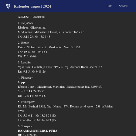
Kalender august 2024
Info
Seaded
AUGUST / lõikuskuu
1. Neljapäev
Ristipuu väljatoomine.
Mr-d vennad Makkabid, Eleasar ja Saloome †166 eKr.
1Kr 3:18-23; Mt 13:36-43
2. Reede
Esimr. Stefani säilm. t.; Moskva õn. Vassiili 1552
1Kr 4:5-8; Mt 13:44-54
Vkj. Prh. Eelija
3. Laupäev
Vg-d Iisak, Dalmati ja Faust †IV-V s.; vg. Antooni Roomlane †1147
Rm 9:1-5; Mt 9:18-26
4. Pühapäev
6. pp.
Efesose 7 mr-t: Maksimian, Martinian, Eksakustodian jkk. †250/450
5. v. HE Lk 24:36-53
Rm 12:6-14; Mt 9:1-8
5. Esmaspäev
EP. Mr. Eusigni †362; õigl. Nonna †374; Rooma pst-d Anter †238 ja Fabian
†250
1Kr 5:9-6:11: Mt 13:54-58 (E)
1Kr 6:20-7:12; Mt 14:1-13 (T)
6. Teisipäev
ISSANDAMUUTMISE PÜHA
HE Lk 9:28-36