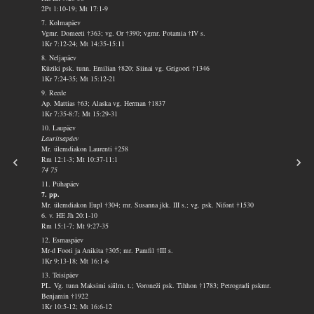
2Pt 1:10-19; Mt 17:1-9
7. Kolmapäev
Vgmr. Domeeti †363; vg. Or †390; vgmr. Potamia †IV s.
1Kr 7:12-24; Mt 14:35-15:11
8. Neljapäev
Küziki psk. tunn. Emilian †820; Siinai vg. Grigoori †1346
1Kr 7:24-35; Mt 15:12-21
9. Reede
Ap. Mattias †63; Alaska vg. Herman †1837
1Kr 7:35-8:7; Mt 15:29-31
10. Laupäev
Lauritsapäev
Mr. ülemdiakon Laurenti †258
Rm 12:1-3; Mt 10:37-11:1
74 75
11. Pühapäev
7. pp.
Mr. ülemdiakon Eupl †304; mr. Susanna jkk. III s.; vg. psk. Nifont †1530
6. v. HE Jh 20:1-10
Rm 15:1-7; Mt 9:27-35
12. Esmaspäev
Mr-d Footi ja Anikita †305; mr. Pamfil †III s.
1Kr 9:13-18; Mt 16:1-6
13. Teisipäev
PL. Vg. tunn Maksimi säilm. t.; Voroneži psk. Tihhon †1783; Petrogradi pskmr.
Benjamin †1922
1Kr 10:5-12; Mt 16:6-12