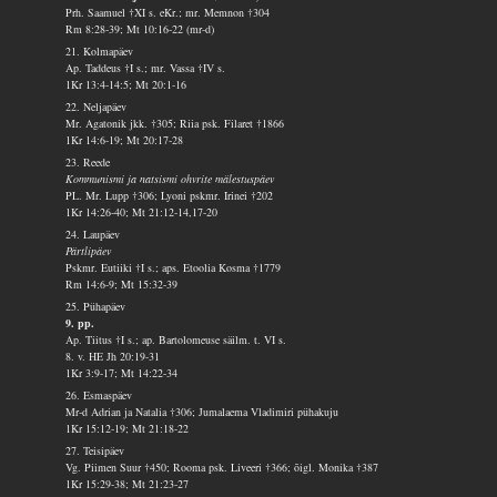
Prh. Saamuel †XI s. eKr.; mr. Memnon †304
Rm 8:28-39; Mt 10:16-22 (mr-d)
21. Kolmapäev
Ap. Taddeus †I s.; mr. Vassa †IV s.
1Kr 13:4-14:5; Mt 20:1-16
22. Neljapäev
Mr. Agatonik jkk. †305; Riia psk. Filaret †1866
1Kr 14:6-19; Mt 20:17-28
23. Reede
Kommunismi ja natsismi ohvrite mälestuspäev
PL. Mr. Lupp †306; Lyoni pskmr. Irinei †202
1Kr 14:26-40; Mt 21:12-14,17-20
24. Laupäev
Pärtlipäev
Pskmr. Eutiiki †I s.; aps. Etoolia Kosma †1779
Rm 14:6-9; Mt 15:32-39
25. Pühapäev
9. pp.
Ap. Tiitus †I s.; ap. Bartolomeuse säilm. t. VI s.
8. v. HE Jh 20:19-31
1Kr 3:9-17; Mt 14:22-34
26. Esmaspäev
Mr-d Adrian ja Natalia †306; Jumalaema Vladimiri pühakuju
1Kr 15:12-19; Mt 21:18-22
27. Teisipäev
Vg. Piimen Suur †450; Rooma psk. Liveeri †366; õigl. Monika †387
1Kr 15:29-38; Mt 21:23-27