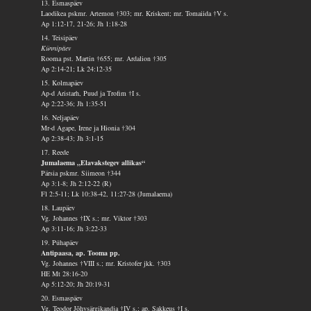
13. Esmaspäev
Laodikea pskmr. Artemon †303; mr. Kriskent; mr. Tomaiida †V s.
Ap 1:12-17, 21-26; Jh 1:18-28
14. Teisipäev
Künnipäev
Rooma pst. Martin †655; mr. Ardalion †305
Ap 2:14-21; Lk 24:12-35
15. Kolmapäev
Ap-d Aristarh, Puud ja Trofim †I s.
Ap 2:22-36; Jh 1:35-51
16. Neljapäev
Mr-d Agape, Irene ja Hionia †304
Ap 2:38-43; Jh 3:1-15
17. Reede
Jumalaema „Elavakstegev allikas“
Pärsia pskmr. Siimeon †344
Ap 3:1-8; Jh 2:12-22 (R)
Fl 2:5-11; Lk 10:38-42, 11:27-28 (Jumalaema)
18. Laupäev
Vg. Johannes †IX s.; mr. Viktor †303
Ap 3:11-16; Jh 3:22-33
19. Pühapäev
Antipaasa, ap. Tooma pp.
Vg. Johannes †VIII s.; mr. Kristofer jkk. †303
HE Mt 28:16-20
Ap 5:12-20; Jh 20:19-31
20. Esmaspäev
Vg. Teodor Jõhvsärgikandja †IV s.; ap. Sakkeus †I s.