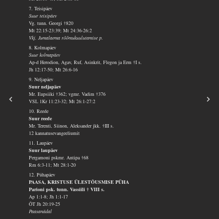
7. Teisipäev
Suur teisipäev
Vg. tunn. Georgi †820
Mt 22:15-23:39; Mt 24:36-26:2
Vkj. Jumalaema rõõmukuulutamise p.
8. Kolmapäev
Suur kolmapäev
Ap-d Herodion, Agav, Ruf, Asinkrit, Flegon ja Erm †I s.
Jh 12:17-50; Mt 26:6-16
9. Neljapäev
Suur neljapäev
Mr. Eupsiiki †362; vgmr. Vadim †376
VSL 1Kr 11:23-32; Mt 26:1-27:2
10. Reede
Suur reede
Mr. Terenti, Siinon, Aleksander jkk. †III s.
12 kannatusevangeeliumit
11. Laupäev
Suur laupäev
Pergamoni pskmr. Antipa †68
Rm 6:3-11; Mt 28:1-20
12. Pühapäev
PAASA, KRISTUSE ÜLESTÕUSMISE PÜHA
Parioni psk. tunn. Vassiili † VIII s.
Ap 1:1-8; Jh 1:1-17
ÕT Jh 20:19-25
Paasanädal