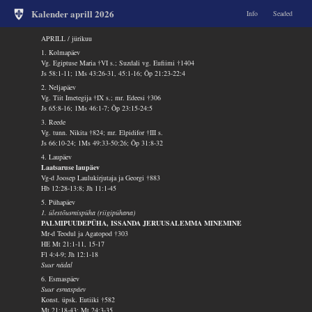
Kalender aprill 2026
Info
Seaded
APRILL / jürikuu
1. Kolmapäev
Vg. Egiptuse Maria †VI s.; Suzdali vg. Eufiimi †1404
Js 58:1-11; 1Ms 43:26-31, 45:1-16; Õp 21:23-22:4
2. Neljapäev
Vg. Tiit Imetegija †IX s.; mr. Edeesi †306
Js 65:8-16; 1Ms 46:1-7; Õp 23:15-24:5
3. Reede
Vg. tunn. Nikita †824; mr. Elpidifor †III s.
Js 66:10-24; 1Ms 49:33-50:26; Õp 31:8-32
4. Laupäev
Laatsaruse laupäev
Vg-d Joosep Laulukirjutaja ja Georgi †883
Hb 12:28-13:8; Jh 11:1-45
5. Pühapäev
1. ülestõusmispüha (riigipühana)
PALMIPUUDEPÜHA, ISSANDA JERUUSALEMMA MINEMINE
Mr-d Teodul ja Agatopod †303
HE Mt 21:1-11, 15-17
Fl 4:4-9; Jh 12:1-18
Suur nädal
6. Esmaspäev
Suur esmaspäev
Konst. üpsk. Eutiiki †582
Mt 21:18-43; Mt 24:3-35