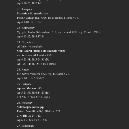
Ap 3:19-26; Jh 2:1-11
21. Teisipäev
Surnute mäl. (raadovits)
Pskmr. Januari jkk. †305; mr-d Teodor, Filippa †II s.
Ap 4:1-10; Jh 3:16-21
22. Kolmapäev
Vg. psk. Teodor Sükeonlane †613; mr. Leonid †202; vg. Vitaali †VII s.
Ap 4:13-22; Jh 5:17-24
23. Neljapäev
Jüripäev, veteranipäev
Smr. Georgi (Jüri) Võidukandja †303;
mr. keisrinna Aleksandra †303
Ap 4:23-31; Jh 5:24-30 (N)
Ap 12:1-11; Jh 15:17-16:2 (smr.)
24. Reede
Mr. Savva Väeülem †272; vg. Eliisabet †V s.
Ap 5:1-11; Jh 5:30-6:2
25. Laupäev
Ap. ev. Markus †63
Ap 5:21-33; Jh 6:14-27 (lp.)
1Pt 5:6-14; Mk 6:7-13 (ap.)
26. Pühapäev
Salvitoojate naiste pp.
Pskmr. Vassiili ja õigl. Glafiira †322
2. v. HE Lk 24:1-12
Ap 6:1-7; Mk 15:43-16:8
27. Esmaspäev