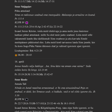
Ps 11:1-5,7;Mk 14:12-16;Mk 14:17-31
Suur Neljapäev
Püha armulaud
Tema on mälestuse seadnud oma imetegudele. Halastaja ja armuline on Issand.
Ps 111:4
KLPR 89
Ps 111:2-5;Js 25:6-10;Ap 2:42-47;Lk 22:14-22
Issand Jeesus Kristus, toida meid eluleivaga ja anna meile juua õnnistuse
karikast pühal armulaual, mille Sa oled meie jaoks seadnud. Liida meid selle
sakramendi kaudu üha täielikumalt Sinu osadusse ja aita kasvada Sinule
meelepärases pühitsetud elus. Luba meid kord taevasesse lauda Sinu juurde, kes
Sa koos Isaga Püha Vaimu ühtsuses elad ja valitsed igavesest ajast igavesti.
Lisalugemine: Brk 4:21-29
06.00
-
20.43
18. aprill
Jeesus hüüdis valju häälega: „Isa, Sinu kätte ma annan oma vaimu!“ Seda
öeldes heitis Ta hinge. Lk 23:46
Ps 35:19-28;Nl 3:34-50;Mk 15:42-47
Suur Reede
Jumala Tall
Nõnda on Jumal maailma armastanud, et Ta oma ainusündinud Poja on
andnud, et ükski, kes Temasse usub, ei hukkuks, vaid et tal oleks igavene elu. Jh
3:16
KLPR 94
Ps 22:7-20;Js 53;Hb 5:7-10;Lk 23:32-46 või Jh 18:1-19:42
Issand Jeesus Kristus, Sa Kõigekõrgema Poeg, tänu olgu Sulle igavesti, et Sa
oled saanud meie Päästjaks ja Õnnistegijaks. Aita meil Sinu valatud vere läbi