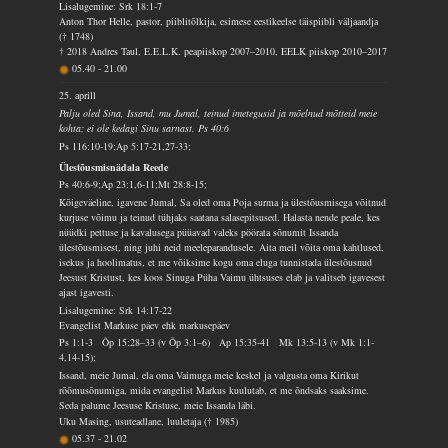
Lisalugemine: Srk 18:1-7
Anton Thor Helle, pastor, piiblitõlkija, esimese eestikeelse täispiibli väljaandja
(† 1748)
† 2018 Andres Taul, E.E.L.K. peapiiskop 2007–2010, EELK piiskop 2010–2017
05.40
-
21.00
25. aprill
Palju oled Sina, Issand, mu Jumal, teinud imetegusid ja mõelnud mõtteid meie
kohta; ei ole kedagi Sinu sarnast. Ps 40:6
Ps 116:10-19;Ap 5:17-21,27-33;
Ülestõusmisnädala Reede
Ps 40:6-9;Ap 23:1,6-11;Mt 28:8-15;
Kõigeväeline, igavene Jumal, Sa oled oma Poja surma ja ülestõusmisega võitnud
kurjuse võimu ja teinud tühjaks saatana salasepitsused. Halasta nende peale, kes
nüüdki pettuse ja kavalusega püüavad valeks pöörata sõnumit Issanda
ülestõusmisest, ning juhi neid meeleparandusele. Aita meil võita oma kahtlused,
isekus ja hoolimatus, et me võiksime kogu oma eluga tunnistada ülestõusnud
Jeesust Kristust, kes koos Sinuga Püha Vaimu ühtsuses elab ja valitseb igavesest
ajast igavesti.
Lisalugemine: Srk 14:17-22
Evangelist Markuse päev ehk markusepäev
Ps 1:1-3 Õp 15:28–33 (v Õp 3:1–6) Ap 15:35-41 Mk 13:5-13 (v Mk 1:1-
4,14-15);
Issand, meie Jumal, ela oma Vaimuga meie keskel ja valgusta oma Kirikut
rõõmusõnumiga, mida evangelist Markus kuulutab, et me õndsaks saaksime.
Seda palume Jeesuse Kristuse, meie Issanda läbi.
Uku Masing, usuteadlane, luuletaja († 1985)
05.37
-
21.02