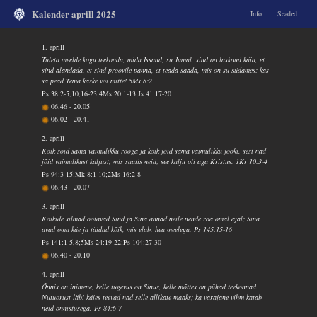
Kalender aprill 2025
Info
Seaded
1. aprill
Tuleta meelde kogu teekonda, mida Issand, su Jumal, sind on lasknud käia, et
sind alandada, et sind proovile panna, et teada saada, mis on su südames: kas
sa pead Tema käske või mitte! 5Ms 8:2
Ps 38:2-5,10,16-23;4Ms 20:1-13;Js 41:17-20
06.46
-
20.05
06.02
-
20.41
2. aprill
Kõik sõid sama vaimulikku rooga ja kõik jõid sama vaimulikku jooki, sest nad
jõid vaimulikust kaljust, mis saatis neid; see kalju oli aga Kristus. 1Kr 10:3-4
Ps 94:3-15;Mk 8:1-10;2Ms 16:2-8
06.43
-
20.07
3. aprill
Kõikide silmad ootavad Sind ja Sina annad neile nende roa omal ajal; Sina
avad oma käe ja täidad kõik, mis elab, hea meelega. Ps 145:15-16
Ps 141:1-5,8;5Ms 24:19-22;Ps 104:27-30
06.40
-
20.10
4. aprill
Õnnis on inimene, kelle tugevus on Sinus, kelle mõttes on pühad teekonnad.
Nutuorust läbi käies teevad nad selle allikate maaks; ka varajane vihm katab
neid õnnistusega. Ps 84:6-7