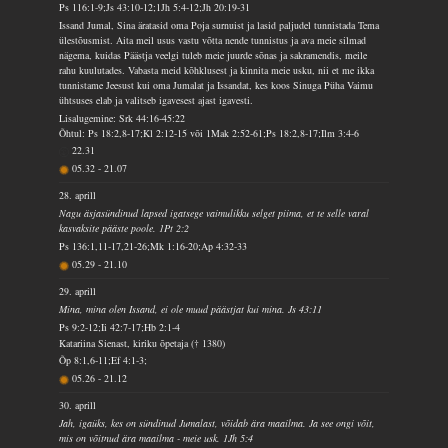
Ps 116:1-9;Js 43:10-12;1Jh 5:4-12;Jh 20:19-31
Issand Jumal, Sina äratasid oma Poja surnuist ja lasid paljudel tunnistada Tema
ülestõusmist. Aita meil usus vastu võtta nende tunnistus ja ava meie silmad
nägema, kuidas Päästja veelgi tuleb meie juurde sõnas ja sakramendis, meile
rahu kuulutades. Vabasta meid kõhklusest ja kinnita meie usku, nii et me ikka
tunnistame Jeesust kui oma Jumalat ja Issandat, kes koos Sinuga Püha Vaimu
ühtsuses elab ja valitseb igavesest ajast igavesti.
Lisalugemine: Srk 44:16-45:22
Õhtul: Ps 18:2,8-17;Kl 2:12-15 või 1Mak 2:52-61;Ps 18:2,8-17;Ilm 3:4-6
22.31
05.32
-
21.07
28. aprill
Nagu äsjasündinud lapsed igatsege vaimulikku selget piima, et te selle varal
kasvaksite pääste poole. 1Pt 2:2
Ps 136:1,11-17,21-26;Mk 1:16-20;Ap 4:32-33
05.29
-
21.10
29. aprill
Mina, mina olen Issand, ei ole muud päästjat kui mina. Js 43:11
Ps 9:2-12;Ii 42:7-17;Hb 2:1-4
Katariina Sienast, kiriku õpetaja († 1380)
Õp 8:1,6-11;Ef 4:1-3;
05.26
-
21.12
30. aprill
Jah, igaüks, kes on sündinud Jumalast, võidab ära maailma. Ja see ongi võit,
mis on võitnud ära maailma - meie usk. 1Jh 5:4