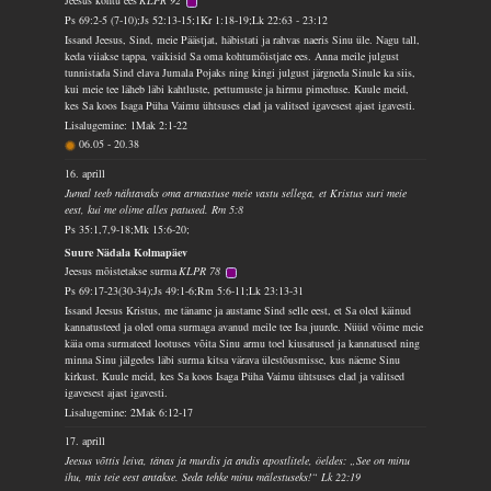
Jeesus kohtu ees
KLPR 92
Ps 69:2-5 (7-10);Js 52:13-15;1Kr 1:18-19;Lk 22:63 - 23:12
Issand Jeesus, Sind, meie Päästjat, häbistati ja rahvas naeris Sinu üle. Nagu tall,
keda viiakse tappa, vaikisid Sa oma kohtumõistjate ees. Anna meile julgust
tunnistada Sind elava Jumala Pojaks ning kingi julgust järgneda Sinule ka siis,
kui meie tee läheb läbi kahtluste, pettumuste ja hirmu pimeduse. Kuule meid,
kes Sa koos Isaga Püha Vaimu ühtsuses elad ja valitsed igavesest ajast igavesti.
Lisalugemine: 1Mak 2:1-22
06.05
-
20.38
16. aprill
Jumal teeb nähtavaks oma armastuse meie vastu sellega, et Kristus suri meie
eest, kui me olime alles patused. Rm 5:8
Ps 35:1,7,9-18;Mk 15:6-20;
Suure Nädala Kolmapäev
Jeesus mõistetakse surma
KLPR 78
Ps 69:17-23(30-34);Js 49:1-6;Rm 5:6-11;Lk 23:13-31
Issand Jeesus Kristus, me täname ja austame Sind selle eest, et Sa oled käinud
kannatusteed ja oled oma surmaga avanud meile tee Isa juurde. Nüüd võime meie
käia oma surmateed lootuses võita Sinu armu toel kiusatused ja kannatused ning
minna Sinu jälgedes läbi surma kitsa värava ülestõusmisse, kus näeme Sinu
kirkust. Kuule meid, kes Sa koos Isaga Püha Vaimu ühtsuses elad ja valitsed
igavesest ajast igavesti.
Lisalugemine: 2Mak 6:12-17
17. aprill
Jeesus võttis leiva, tänas ja murdis ja andis apostlitele, öeldes: „See on minu
ihu, mis teie eest antakse. Seda tehke minu mälestuseks!“ Lk 22:19