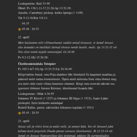
Lisalugemine: Kml 51-90
Õhtul: Ps 136:1,11-17,21-26;Ap 13:32-39;
Anselm, Canterbury piiskop, kiriku õpetaja († 1109)
Trk 9:13-18;Rm 5:8-11;
04.35
05.48
-
20.53
22. aprill
Meie kuulutame teile rõõmusõnumit isadele antud tõotusest, et Jumal Jeesust
üles äratades on täielikult täitnud tõotuse nende lastele, meile. Ap 13:32-33 või
Teie olete nende asjade tunnistajad. Lk 24:48
Ps 9:2-12;1Kr 15:20-28;
Ülestõusmisnädala Teisipäev
Ps 105:1-6(7-10);Ap 13:23-33;Lk 24:36-49;
Kõigeväeline Jumal, oma Poja alanduse läbi ülendasid Sa langenud maailma ja
päästsid meid surma lootusetusest. Õpeta meid mõistma Sinu sõna tõotusi ning
ava meie süda vastu võtma lunastuse sõnumit. Kingi oma ustavale rahvale osa
igavesest rõõmust Jeesuse Kristuse, ülestõusnud Issanda läbi.
Lisalugemine: 1Mak 4:36-59
Johannes IV Kievel († 1527) ja Johannes III Orgas († 1515), Saare–Lääne
piiskopid, Eesti kirikuelu uuendajad
Rudolf Kallas, pastor, rahvusliku liikumise tegelane († 1913)
05.45
-
20.55
23. aprill
Jeesus tuli ja võttis leiva ja andis neile, ja samuti kala. See oli Jeesusel juba
kolmas kord jüngritele ilmuda pärast surnuist ülestõusmist. Jh 21:13-14 või
Jumal on Jeesuse Naatsaretlase üles äratanud, päästes Ta surmavaludest,