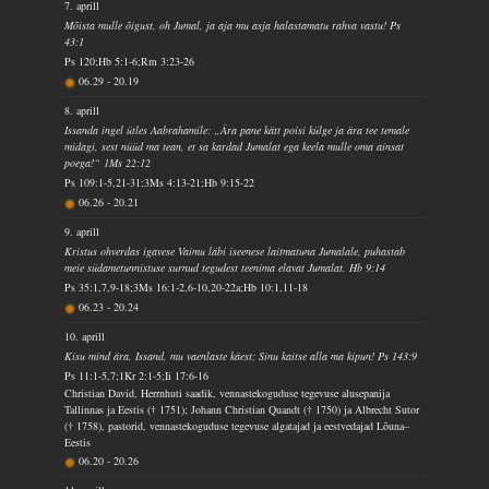
7. aprill
Mõista mulle õigust, oh Jumal, ja aja mu asja halastamatu rahva vastu! Ps
43:1
Ps 120;Hb 5:1-6;Rm 3:23-26
06.29
-
20.19
8. aprill
Issanda ingel ütles Aabrahamile: „Ära pane kätt poisi külge ja ära tee temale
midagi, sest nüüd ma tean, et sa kardad Jumalat ega keela mulle oma ainsat
poega!“ 1Ms 22:12
Ps 109:1-5,21-31;3Ms 4:13-21;Hb 9:15-22
06.26
-
20.21
9. aprill
Kristus ohverdas igavese Vaimu läbi iseenese laitmatuna Jumalale, puhastab
meie südametunnistuse surnud tegudest teenima elavat Jumalat. Hb 9:14
Ps 35:1,7,9-18;3Ms 16:1-2,6-10,20-22a;Hb 10:1,11-18
06.23
-
20.24
10. aprill
Kisu mind ära, Issand, mu vaenlaste käest; Sinu kaitse alla ma kipun! Ps 143:9
Ps 11:1-5,7;1Kr 2:1-5;Ii 17:6-16
Christian David, Herrnhuti saadik, vennastekoguduse tegevuse alusepanija
Tallinnas ja Eestis († 1751); Johann Christian Quandt († 1750) ja Albrecht Sutor
(† 1758), pastorid, vennastekoguduse tegevuse algatajad ja eestvedajad Lõuna–
Eestis
06.20
-
20.26