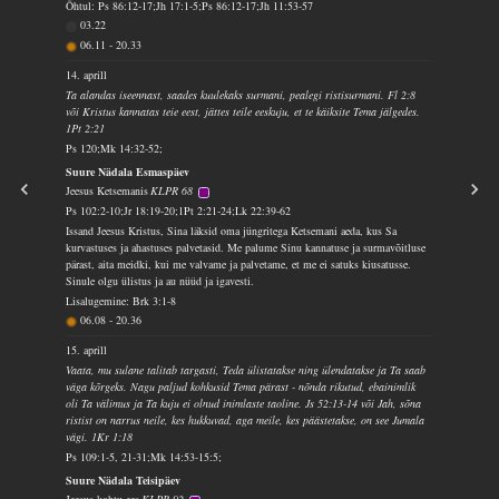
Õhtul: Ps 86:12-17;Jh 17:1-5;Ps 86:12-17;Jh 11:53-57
03.22
06.11
-
20.33
14. aprill
Ta alandas iseennast, saades kuulekaks surmani, pealegi ristisurmani. Fl 2:8
või Kristus kannatas teie eest, jättes teile eeskuju, et te käiksite Tema jälgedes.
1Pt 2:21
Ps 120;Mk 14:32-52;
Suure Nädala Esmaspäev
Jeesus Ketsemanis
KLPR 68
Ps 102:2-10;Jr 18:19-20;1Pt 2:21-24;Lk 22:39-62
Issand Jeesus Kristus, Sina läksid oma jüngritega Ketsemani aeda, kus Sa
kurvastuses ja ahastuses palvetasid. Me palume Sinu kannatuse ja surmavõitluse
pärast, aita meidki, kui me valvame ja palvetame, et me ei satuks kiusatusse.
Sinule olgu ülistus ja au nüüd ja igavesti.
Lisalugemine: Brk 3:1-8
06.08
-
20.36
15. aprill
Vaata, mu sulane talitab targasti, Teda ülistatakse ning ülendatakse ja Ta saab
väga kõrgeks. Nagu paljud kohkusid Tema pärast - nõnda rikutud, ebainimlik
oli Ta välimus ja Ta kuju ei olnud inimlaste taoline. Js 52:13-14 või Jah, sõna
ristist on narrus neile, kes hukkuvad, aga meile, kes päästetakse, on see Jumala
vägi. 1Kr 1:18
Ps 109:1-5, 21-31;Mk 14:53-15:5;
Suure Nädala Teisipäev