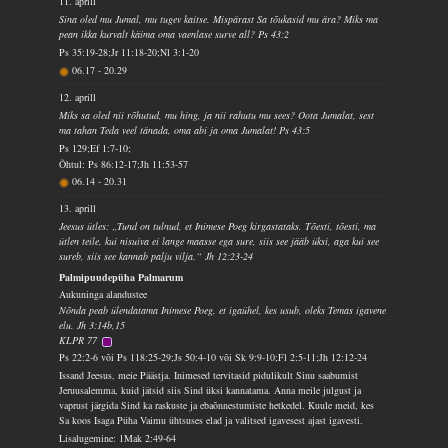
11. aprill
Sina oled mu Jumal, mu tugev kaitse. Mispärast Sa tõukasid mu ära? Miks ma
pean ikka kurvalt käima oma vaenlase surve all? Ps 43:2
Ps 35:19-28;Jr 11:18-20;Nl 3:1-20
06.17
-
20.29
12. aprill
Miks sa oled nii rõhutud, mu hing, ja nii rahutu mu sees? Oota Jumalat, sest
ma tahan Teda veel tänada, oma abi ja oma Jumalat! Ps 43:5
Ps 129;Ef 1:7-10;
Õhtul: Ps 86:12-17;Jh 11:53-57
06.14
-
20.31
13. aprill
Jeesus ütles: „Tund on tulnud, et Inimese Poeg kirgastataks. Tõesti, tõesti, ma
ütlen teile, kui nisuiva ei lange maasse ega sure, siis see jääb üksi, aga kui see
sureb, siis see kannab palju vilja.“ Jh 12:23-24
Palmipuudepüha Palmarum
Aukuninga alandustee
Nõnda peab ülendatama Inimese Poeg, et igaühel, kes usub, oleks Temas igavene
elu. Jh 3:14b,15
KLPR 77
Ps 22:2-6 või Ps 118:25-29;Js 50:4-10 või Sk 9:9-10;Fl 2:5-11;Jh 12:12-24
Issand Jeesus, meie Päästja. Inimesed tervitasid pidulikult Sinu saabumist
Jeruusalemma, kuid jätsid siis Sind üksi kannatama. Anna meile julgust ja
vaprust järgida Sind ka raskuste ja ebaõnnestumiste hetkedel. Kuule meid, kes
Sa koos Isaga Püha Vaimu ühtsuses elad ja valitsed igavesest ajast igavesti.
Lisalugemine: 1Mak 2:49-64