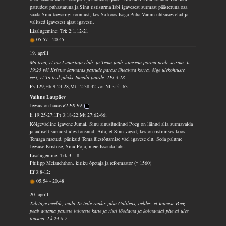
pattudest puhastatuna ja Sinu ristisurma läbi igavesest surmast päästetuna osa
saada Sinu taevariigi rõõmust, kes Sa koos Isaga Püha Vaimu ühtsuses elad ja
valitsed igavesest ajast igavesti.
Lisalugemine: Trk 2:1,12-21
05.57
-
20.45
19. aprill
Ma tean, et mu Lunastaja elab, ja Tema jääb viimsena põrmu peale seisma. Ii
19:25 või Kristus kannatas pattude pärast üheainsa korra, õige ülekohtuste
eest, et Ta teid juhiks Jumala juurde. 1Pt 3:18
Ps 129;Hb 9:24-28;Mt 12:38-42 või Nl 3:51-63
Vaikne Laupäev
Jeesus on hauas
KLPR 99
Ii 19:25-27;1Pt 3:18-22;Mt 27:62-66;
Kõigeväeline igavene Jumal, Sinu ainusündinud Poeg on läinud alla surmavalda
ja auliselt surnuist üles tõusnud. Aita, et Sinu vagad, kes on ristimises koos
Temaga maetud, päriksid Tema ülestõusmise väel igavese elu. Seda palume
Jeesuse Kristuse, Sinu Poja, meie Issanda läbi.
Lisalugemine: Trk 3:1-8
Philipp Melanchthon, kiriku õpetaja ja reformaator († 1560)
Ef 3:8-12;
05.54
-
20.48
20. aprill
Tuletage meelde, mida Ta teile rääkis juba Galileas, öeldes, et Inimese Poeg
peab antama patuste inimeste kätte ja risti löödama ja kolmandal päeval üles
tõusma. Lk 24:6-7