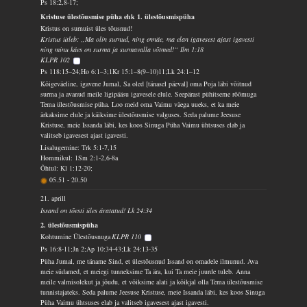
Ps 18:2,8-17;
Kristuse ülestõusmise püha ehk 1. ülestõusmispüha
Kristus on surnuist üles tõusnud!
Kristus ütleb: „Ma olin surnud, ning ennäe, ma elan igavesest ajast igavesti
ning minu käes on surma ja surmavalla võtmed!“ Ilm 1:18
KLPR 102
Ps 118:15–24;Ho 6:1–3;1Kr 15:1–8(9–10)11;Lk 24:1–12
Kõigeväeline, igavene Jumal, Sa oled [tänasel päeval] oma Poja läbi võitnud
surma ja avanud meile ligipääsu igavesele elule. Seepärast pühitseme rõõmuga
Tema ülestõusmise püha. Loo meid oma Vaimu väega uueks, et ka meie
ärkaksime elule ja käiksime ülestõusmise valguses. Seda palume Jeesuse
Kristuse, meie Issanda läbi, kes koos Sinuga Püha Vaimu ühtsuses elab ja
valitseb igavesest ajast igavesti.
Lisalugemine: Trk 5:1-7,15
Hommikul: 1Sm 2:1-2,6-8a
Õhtul: Kl 1:12-20;
05.51
-
20.50
21. aprill
Issand on tõesti üles äratatud! Lk 24:34
2. ülestõusmispüha
Kohtumine Ülestõusnuga
KLPR 110
Ps 16:8-11;Jn 2;Ap 10:34-43;Lk 24:13-35
Püha Jumal, me täname Sind, et ülestõusnud Issand on omadele ilmunud. Ava
meie südamed, et meiegi tunneksime Ta ära, kui Ta meie juurde tuleb. Anna
meile valmisolekut ja jõudu, et võiksime alati ja kõikjal olla Tema ülestõusmise
tunnistajateks. Seda palume Jeesuse Kristuse, meie Issanda läbi, kes koos Sinuga
Püha Vaimu ühtsuses elab ja valitseb igavesest ajast igavesti.