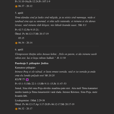
Ps 31:10-18a;Jh 12:24;Ps 107:1-9
06.37
-
20.12
5. aprill
Tema alandas sind ja laskis sind nälgida, ja ta söötis sind mannaga, mida ei
tundnud sina ega su vanemad, et teha sulle teatavaks, et inimene ei ela üksnes
leivast, vaid inimene elab kõigest, mis lähtub Issanda suust. 5Ms 8:3
Ps 42:7-12;Ne 9:15-21;
Õhtul: Ps 86:12-17;Mt 20:17-19
05.15
06.34
-
20.14
6. aprill
Ülempreester Kaifas ütles Jeesuse kohta: „Teile on parem, et üks inimene sureb
rahva eest, kui et kogu rahvas hukkub.“ Jh 11:50
Paastuaja 5. pühapäev Judica
Kannatuse pühapäev
Inimese Poeg ei ole tulnud, et lasta ennast teenida, vaid et ise teenida ja anda
oma elu lunaks paljude eest! Mt 20:28
KLPR 75
Ps 43:1–5;1Ms 22:1–13;Hb 9:11–15;Jh 11:47–53
Jumal, Sina tõid oma Poja ohvriks maailma patu eest. Aita meil Tema kannatust
meeles kanda ja Tema lunastustöö varal elada. Jeesuse Kristuse, Sinu Poja, meie
Issanda läbi.
Lisalugemine: 1Mak 2:29-38
Õhtul: Ps 86:12-17;Ap 3:17-20;Ps 86:12-17;Mt 20:17-19
06.32
-
20.17