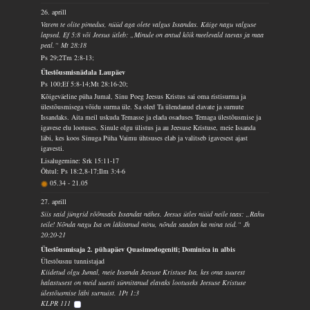
26. aprill
Varem te olite pimedus, nüüd aga olete valgus Issandas. Käige nagu valguse
lapsed. Ef 5:8 või Jeesus ütleb: „Minule on antud kõik meelevald taevas ja maa
peal.“ Mt 28:18
Ps 29;2Tm 2:8-13;
Ülestõusmisnädala Laupäev
Ps 100;Ef 5:8-14;Mt 28:16-20;
Kõigeväeline püha Jumal, Sinu Poeg Jeesus Kristus sai oma ristisurma ja
ülestõusmisega võidu surma üle. Sa oled Ta ülendanud elavate ja surnute
Issandaks. Aita meil uskuda Temasse ja elada osaduses Temaga ülestõusmise ja
igavese elu lootuses. Sinule olgu ülistus ja au Jeesuse Kristuse, meie Issanda
läbi, kes koos Sinuga Püha Vaimu ühtsuses elab ja valitseb igavesest ajast
igavesti.
Lisalugemine: Srk 15:11-17
Õhtul: Ps 18:2,8-17;Ilm 3:4-6
05.34
-
21.05
27. aprill
Siis said jüngrid rõõmsaks Issandat nähes. Jeesus ütles nüüd neile taas: „Rahu
teile! Nõnda nagu Isa on läkitanud minu, nõnda saadan ka mina teid.“ Jh
20:20-21
Ülestõusmisaja 2. pühapäev Quasimodogeniti; Dominica in albis
Ülestõusnu tunnistajad
Kiidetud olgu Jumal, meie Issanda Jeesuse Kristuse Isa, kes oma suurest
halastusest on meid uuesti sünnitanud elavaks lootuseks Jeesuse Kristuse
ülestõusmise läbi surnuist. 1Pt 1:3
KLPR 111