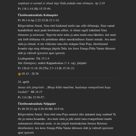
seepärast et surmal ei olnud väge Teda pidada oma võimuses. Ap 2:24
Ps 118:1-14;1Kr 15:35-49;
Ülestõusmisnädala Kolmapäev
Ps 96:1-6;Ap 2:22-32;Jh 21:1-14;
Kõigeväeline Jumal, Sina oled kinkinud meile taas selle rõõmuaja. Sina vaatad
heatahtlikult meie peale hoolimata sellest, et oleme sageli kahelnud Sinu
tõotustes ja ustavuses. Tugevda meie usku ja anna tunda oma lähedust, kui meie
usk lööb kõikuma või pöördume uhkes enesekindluses Sinust eemale. Ava meie
süda ja silmad, et me võiksime oma elus märgata Sinu Poja, ülestõusnud
Issanda väge ning rõõmuga järgida Teda, kes koos Sinuga Püha Vaimu ühtsuses
elab ja valitseb igavesest ajast igavesti.
Lisalugemine: Trk 15:1-4
Jüri (Georgios), märter Kappadookias († 4. saj), jüripäev
Ps 126;Jr 11:18–20;2Tm 2:3–13;Jh 15:18–21;
05.43
-
20.58
24. aprill
Jeesus ütle jüngritele: „Minge kõike maailma, kuulutage evangeeliumi kogu
loodule!“ Mk 16:15
Ps 114;1Kr 15:50-57;
Ülestõusmisnädala Neljapäev
Ps 68:20-21;Ap 8:26-40;Mk 16:9-16;
Kõigeväeline Jumal, Sina oled oma Poja surnuist üles äratanud ning seadnud Ta
elu ja surma Issandaks. Ava meie süda ja juhi meid oma evangeeliumi kaudu
uskmatusest rõõmsale usule, et me julgelt kuulutaksime Jeesuse Kristuse
ülestõusmist, kes koos Sinuga Püha Vaimu ühtsuses elab ja valitseb igavesest
ajast igavesti.