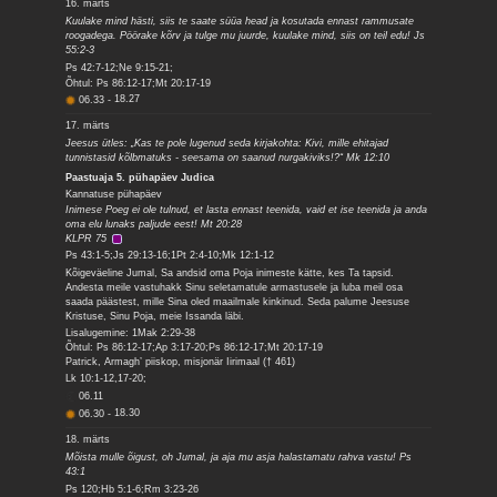
16. märts
Kuulake mind hästi, siis te saate süüa head ja kosutada ennast rammusate
roogadega. Pöörake kõrv ja tulge mu juurde, kuulake mind, siis on teil edu! Js
55:2-3
Ps 42:7-12;Ne 9:15-21;
Õhtul: Ps 86:12-17;Mt 20:17-19
06.33
-
18.27
17. märts
Jeesus ütles: „Kas te pole lugenud seda kirjakohta: Kivi, mille ehitajad
tunnistasid kõlbmatuks - seesama on saanud nurgakiviks!?“ Mk 12:10
Paastuaja 5. pühapäev Judica
Kannatuse pühapäev
Inimese Poeg ei ole tulnud, et lasta ennast teenida, vaid et ise teenida ja anda
oma elu lunaks paljude eest! Mt 20:28
KLPR 75
Ps 43:1-5;Js 29:13-16;1Pt 2:4-10;Mk 12:1-12
Kõigeväeline Jumal, Sa andsid oma Poja inimeste kätte, kes Ta tapsid.
Andesta meile vastuhakk Sinu seletamatule armastusele ja luba meil osa
saada päästest, mille Sina oled maailmale kinkinud. Seda palume Jeesuse
Kristuse, Sinu Poja, meie Issanda läbi.
Lisalugemine: 1Mak 2:29-38
Õhtul: Ps 86:12-17;Ap 3:17-20;Ps 86:12-17;Mt 20:17-19
Patrick, Armagh’ piiskop, misjonär Iirimaal († 461)
Lk 10:1-12,17-20;
06.11
06.30
-
18.30
18. märts
Mõista mulle õigust, oh Jumal, ja aja mu asja halastamatu rahva vastu! Ps
43:1
Ps 120;Hb 5:1-6;Rm 3:23-26