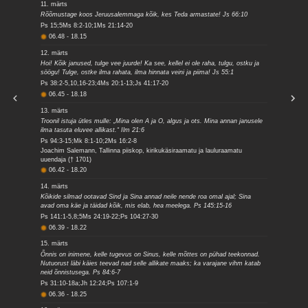
11. märts
Rõõmustage koos Jeruusalemmaga kõik, kes Teda armastate! Js 66:10
Ps 15;5Ms 8:2-10;1Ms 21:14-20
06.48
-
18.15
12. märts
Hoi! Kõik janused, tulge vee juurde! Ka see, kellel ei ole raha, tulgu, ostku ja
söögu! Tulge, ostke ilma rahata, ilma hinnata veini ja piima! Js 55:1
Ps 38:2-5,10,16-23;4Ms 20:1-13;Js 41:17-20
06.45
-
18.18
13. märts
Troonil istuja ütles mulle: „Mina olen A ja O, algus ja ots. Mina annan janusele
ilma tasuta eluvee allikast.“ Ilm 21:6
Ps 94:3-15;Mk 8:1-10;2Ms 16:2-8
Joachim Salemann, Tallinna piiskop, kirikukäsiraamatu ja lauluraamatu
uuendaja († 1701)
06.42
-
18.20
14. märts
Kõikide silmad ootavad Sind ja Sina annad neile nende roa omal ajal; Sina
avad oma käe ja täidad kõik, mis elab, hea meelega. Ps 145:15-16
Ps 141:1-5,8;5Ms 24:19-22;Ps 104:27-30
06.39
-
18.22
15. märts
Õnnis on inimene, kelle tugevus on Sinus, kelle mõttes on pühad teekonnad.
Nutuorust läbi käies teevad nad selle allikate maaks; ka varajane vihm katab
neid õnnistusega. Ps 84:6-7
Ps 31:10-18a;Jh 12:24;Ps 107:1-9
06.36
-
18.25