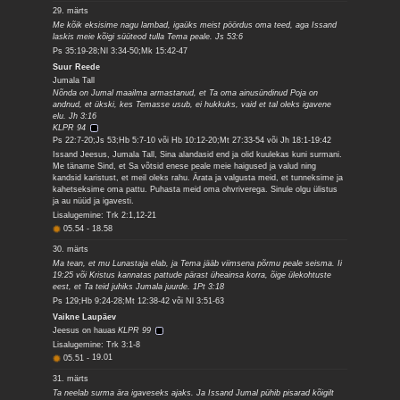
29. märts
Me kõik eksisime nagu lambad, igaüks meist pöördus oma teed, aga Issand
laskis meie kõigi süüteod tulla Tema peale. Js 53:6
Ps 35:19-28;Nl 3:34-50;Mk 15:42-47
Suur Reede
Jumala Tall
Nõnda on Jumal maailma armastanud, et Ta oma ainusündinud Poja on
andnud, et ükski, kes Temasse usub, ei hukkuks, vaid et tal oleks igavene
elu. Jh 3:16
KLPR 94
Ps 22:7-20;Js 53;Hb 5:7-10 või Hb 10:12-20;Mt 27:33-54 või Jh 18:1-19:42
Issand Jeesus, Jumala Tall, Sina alandasid end ja olid kuulekas kuni surmani.
Me täname Sind, et Sa võtsid enese peale meie haigused ja valud ning
kandsid karistust, et meil oleks rahu. Ärata ja valgusta meid, et tunneksime ja
kahetseksime oma pattu. Puhasta meid oma ohvriverega. Sinule olgu ülistus
ja au nüüd ja igavesti.
Lisalugemine: Trk 2:1,12-21
05.54
-
18.58
30. märts
Ma tean, et mu Lunastaja elab, ja Tema jääb viimsena põrmu peale seisma. Ii
19:25 või Kristus kannatas pattude pärast üheainsa korra, õige ülekohtuste
eest, et Ta teid juhiks Jumala juurde. 1Pt 3:18
Ps 129;Hb 9:24-28;Mt 12:38-42 või Nl 3:51-63
Vaikne Laupäev
Jeesus on hauas
KLPR 99
Lisalugemine: Trk 3:1-8
05.51
-
19.01
31. märts
Ta neelab surma ära igaveseks ajaks. Ja Issand Jumal pühib pisarad kõigilt