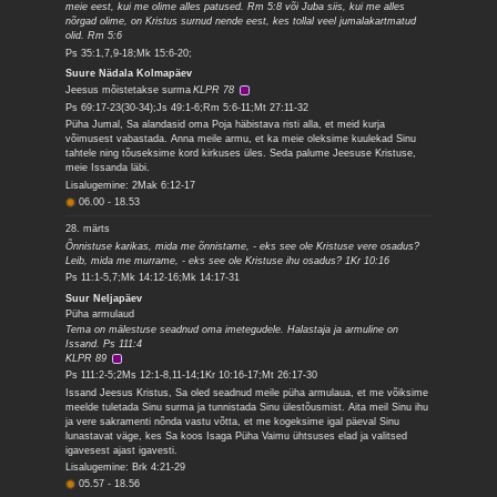
meie eest, kui me olime alles patused. Rm 5:8 või Juba siis, kui me alles
nõrgad olime, on Kristus surnud nende eest, kes tollal veel jumalakartmatud
olid. Rm 5:6
Ps 35:1,7,9-18;Mk 15:6-20;
Suure Nädala Kolmapäev
Jeesus mõistetakse surma
KLPR 78
Ps 69:17-23(30-34);Js 49:1-6;Rm 5:6-11;Mt 27:11-32
Püha Jumal, Sa alandasid oma Poja häbistava risti alla, et meid kurja
võimusest vabastada. Anna meile armu, et ka meie oleksime kuulekad Sinu
tahtele ning tõuseksime kord kirkuses üles. Seda palume Jeesuse Kristuse,
meie Issanda läbi.
Lisalugemine: 2Mak 6:12-17
06.00
-
18.53
28. märts
Õnnistuse karikas, mida me õnnistame, - eks see ole Kristuse vere osadus?
Leib, mida me murrame, - eks see ole Kristuse ihu osadus? 1Kr 10:16
Ps 11:1-5,7;Mk 14:12-16;Mk 14:17-31
Suur Neljapäev
Püha armulaud
Tema on mälestuse seadnud oma imetegudele. Halastaja ja armuline on
Issand. Ps 111:4
KLPR 89
Ps 111:2-5;2Ms 12:1-8,11-14;1Kr 10:16-17;Mt 26:17-30
Issand Jeesus Kristus, Sa oled seadnud meile püha armulaua, et me võiksime
meelde tuletada Sinu surma ja tunnistada Sinu ülestõusmist. Aita meil Sinu ihu
ja vere sakramenti nõnda vastu võtta, et me kogeksime igal päeval Sinu
lunastavat väge, kes Sa koos Isaga Püha Vaimu ühtsuses elad ja valitsed
igavesest ajast igavesti.
Lisalugemine: Brk 4:21-29
05.57
-
18.56