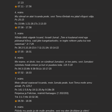
17.23
07.11
-
17.56
4. märts
Mu silmad on alati Issanda poole, sest Tema tõmbab mu jalad võrgust välja.
Ps 25:15
Ps 15;Mk 1:21-28;1Ts 2:13-20
07.08
-
17.58
5. märts
Nõnda ütleb vägede Issand, Iisraeli Jumal: „Teie ei kuulanud mind ega
pööranud kõrva, vaid jäite kangekaelseiks; te tegite rohkem paha kui teie
vanemad.“ Jr 7:26
Ps 38:2-5,10,16-23;Ii 7:11-21;1Kr 10:14-22
07.05
-
18.01
6. märts
Me teame, et ükski, kes on sündinud Jumalast, ei tee pattu, sest Jumalast
sünnitatu hoiab ennast ja kuri ei puuduta teda. 1Jh 5:18
Ps 94:3-15;Mk 9:38-50;Lk 10:17-20
07.02
-
18.03
7. märts
Meie silmad vaatavad Issanda, meie Jumala peale, kuni Tema meile armu
annab. Ps 123:2
Ps 141:1-5,8;Ap 19:11-20;Ap 9:19b-28
Perpetua ja Felicitas, märtrid Kartaagos († 202/203)
Trk 3:1-7;Hb 10:32-36;
06.59
-
18.06
8. märts
Pöördu mu poole ja ole mulle armuline, sest ma olen üksildane ja vilets!