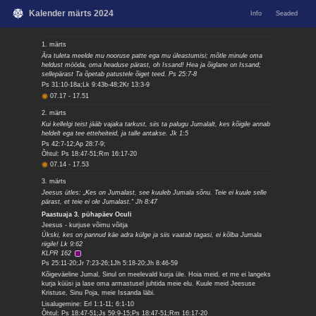
Kalender märts 2024
Info
Seaded
1. märts
Ära tuleta meelde mu nooruse patte ega mu üleastumisi; mõtle minule oma
heldust mööda, oma headuse pärast, oh Issand! Hea ja õiglane on Issand;
sellepärast Ta õpetab patustele õiget teed. Ps 25:7-8
Ps 31:10-18a;Lk 9:43b-48;2Kr 13:3-9
07.17
-
17.51
2. märts
Kui kellelgi teist jääb vajaka tarkust, siis ta palugu Jumalalt, kes kõigile annab
heldelt ega tee etteheiteid, ja talle antakse. Jk 1:5
Ps 42:7-12;Ap 28:7-9;
Õhtul: Ps 18:47-51;Rm 16:17-20
07.14
-
17.53
3. märts
Jeesus ütles: „Kes on Jumalast, see kuuleb Jumala sõnu. Teie ei kuule selle
pärast, et teie ei ole Jumalast.“ Jh 8:47
Paastuaja 3. pühapäev Oculi
Jeesus - kurjuse võimu võitja
Ükski, kes on pannud käe adra külge ja siis vaatab tagasi, ei kõlba Jumala
riigile! Lk 9:62
KLPR 162
Ps 25:11-20;Jr 7:23-26;1Jh 5:18-20;Jh 8:46-59
Kõigeväeline Jumal, Sinul on meelevald kurja üle. Hoia meid, et me ei langeks
kurja küüsi ja lase oma armastusel juhtida meie elu. Kuule meid Jeesuse
Kristuse, Sinu Poja, meie Issanda läbi.
Lisalugemine: Erl 1:1-11; 6:1-10
Õhtul: Ps 18:47-51;Js 59:9-15;Ps 18:47-51;Rm 16:17-20