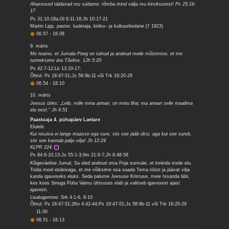
Ahastused täidavad mu südame; tõmba mind välja mu kitsikustest! Ps 25:16-
17
Ps 31:10-18a;Gl 6:11-18;Jh 10:17-21
Martin Lipp, pastor, luuletaja, kiriku– ja kultuuriloolane († 1923)
06.57
-
18.08
9. märts
Me teame, et Jumala Poeg on tulnud ja andnud meile mõistmise, et me
tunneksime ära Tõelise. 1Jh 5:20
Ps 42:7-12;Lk 13:10-17;
Õhtul: Ps 18:47-51;Js 58:9b-11 või Trk 16:20-29
06.54
-
18.10
10. märts
Jeesus ütles: „Leib, mille mina annan, on minu liha; ma annan selle maailma
elu eest.“ Jh 6:51
Paastuaja 4. pühapäev Laetare
Eluleib
Kui nisuiva ei lange maasse ega sure, siis see jääb üksi, aga kui see sureb,
siis see kannab palju vilja! Jh 12:24
KLPR 224
Ps 84:6-10,13;Js 55:1-3;Ilm 21:6-7;Jh 6:48-58
Kõigeväeline Jumal, Sa oled andnud oma Poja surmale, et kinkida meile elu.
Toida meid eluleivaga, et me võiksime osa saada Tema tööst ja jäävat vilja
kanda igaveseks eluks. Seda palume Jeesuse Kristuse, meie Issanda läbi,
kes koos Sinuga Püha Vaimu ühtsuses elab ja valitseb igavesest ajast
igavesti.
Lisalugemine: Srk 4:1-6, 8-10
Õhtul: Ps 18:47-51;2Kn 4:42-44;Ps 18:47-51;Js 58:9b-11 või Trk 16:20-29
11.00
06.51
-
18.13