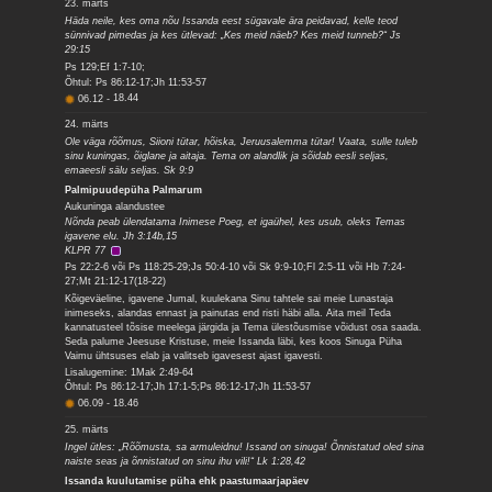
23. märts
Häda neile, kes oma nõu Issanda eest sügavale ära peidavad, kelle teod
sünnivad pimedas ja kes ütlevad: „Kes meid näeb? Kes meid tunneb?“ Js
29:15
Ps 129;Ef 1:7-10;
Õhtul: Ps 86:12-17;Jh 11:53-57
06.12
-
18.44
24. märts
Ole väga rõõmus, Siioni tütar, hõiska, Jeruusalemma tütar! Vaata, sulle tuleb
sinu kuningas, õiglane ja aitaja. Tema on alandlik ja sõidab eesli seljas,
emaeesli sälu seljas. Sk 9:9
Palmipuudepüha Palmarum
Aukuninga alandustee
Nõnda peab ülendatama Inimese Poeg, et igaühel, kes usub, oleks Temas
igavene elu. Jh 3:14b,15
KLPR 77
Ps 22:2-6 või Ps 118:25-29;Js 50:4-10 või Sk 9:9-10;Fl 2:5-11 või Hb 7:24-
27;Mt 21:12-17(18-22)
Kõigeväeline, igavene Jumal, kuulekana Sinu tahtele sai meie Lunastaja
inimeseks, alandas ennast ja painutas end risti häbi alla. Aita meil Teda
kannatusteel tõsise meelega järgida ja Tema ülestõusmise võidust osa saada.
Seda palume Jeesuse Kristuse, meie Issanda läbi, kes koos Sinuga Püha
Vaimu ühtsuses elab ja valitseb igavesest ajast igavesti.
Lisalugemine: 1Mak 2:49-64
Õhtul: Ps 86:12-17;Jh 17:1-5;Ps 86:12-17;Jh 11:53-57
06.09
-
18.46
25. märts
Ingel ütles: „Rõõmusta, sa armuleidnu! Issand on sinuga! Õnnistatud oled sina
naiste seas ja õnnistatud on sinu ihu vili!“ Lk 1:28,42
Issanda kuulutamise püha ehk paastumaarjapäev