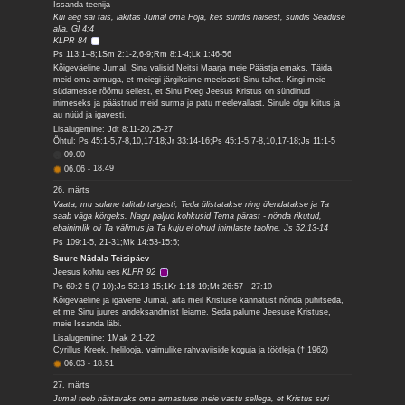
Issanda teenija
Kui aeg sai täis, läkitas Jumal oma Poja, kes sündis naisest, sündis Seaduse
alla. Gl 4:4
KLPR 84
Ps 113:1–8;1Sm 2:1-2,6-9;Rm 8:1-4;Lk 1:46-56
Kõigeväeline Jumal, Sina valisid Neitsi Maarja meie Päästja emaks. Täida
meid oma armuga, et meiegi järgiksime meelsasti Sinu tahet. Kingi meie
südamesse rõõmu sellest, et Sinu Poeg Jeesus Kristus on sündinud
inimeseks ja päästnud meid surma ja patu meelevallast. Sinule olgu kiitus ja
au nüüd ja igavesti.
Lisalugemine: Jdt 8:11-20,25-27
Õhtul: Ps 45:1-5,7-8,10,17-18;Jr 33:14-16;Ps 45:1-5,7-8,10,17-18;Js 11:1-5
09.00
06.06
-
18.49
26. märts
Vaata, mu sulane talitab targasti, Teda ülistatakse ning ülendatakse ja Ta
saab väga kõrgeks. Nagu paljud kohkusid Tema pärast - nõnda rikutud,
ebainimlik oli Ta välimus ja Ta kuju ei olnud inimlaste taoline. Js 52:13-14
Ps 109:1-5, 21-31;Mk 14:53-15:5;
Suure Nädala Teisipäev
Jeesus kohtu ees
KLPR 92
Ps 69:2-5 (7-10);Js 52:13-15;1Kr 1:18-19;Mt 26:57 - 27:10
Kõigeväeline ja igavene Jumal, aita meil Kristuse kannatust nõnda pühitseda,
et me Sinu juures andeksandmist leiame. Seda palume Jeesuse Kristuse,
meie Issanda läbi.
Lisalugemine: 1Mak 2:1-22
Cyrillus Kreek, helilooja, vaimulike rahvaviiside koguja ja töötleja († 1962)
06.03
-
18.51
27. märts
Jumal teeb nähtavaks oma armastuse meie vastu sellega, et Kristus suri