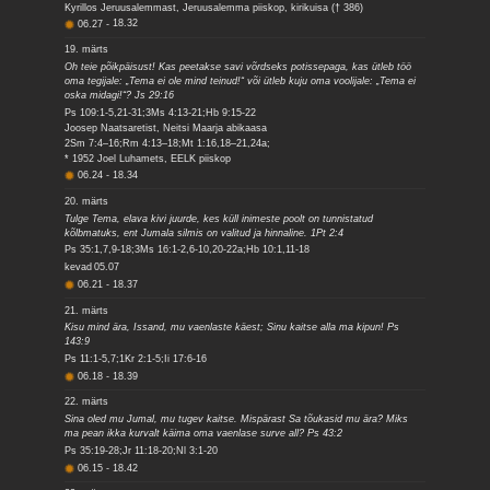
Kyrillos Jeruusalemmast, Jeruusalemma piiskop, kirikuisa († 386)
06.27
-
18.32
19. märts
Oh teie põikpäisust! Kas peetakse savi võrdseks potissepaga, kas ütleb töö
oma tegijale: „Tema ei ole mind teinud!“ või ütleb kuju oma voolijale: „Tema ei
oska midagi!“? Js 29:16
Ps 109:1-5,21-31;3Ms 4:13-21;Hb 9:15-22
Joosep Naatsaretist, Neitsi Maarja abikaasa
2Sm 7:4–16;Rm 4:13–18;Mt 1:16,18–21,24a;
* 1952 Joel Luhamets, EELK piiskop
06.24
-
18.34
20. märts
Tulge Tema, elava kivi juurde, kes küll inimeste poolt on tunnistatud
kõlbmatuks, ent Jumala silmis on valitud ja hinnaline. 1Pt 2:4
Ps 35:1,7,9-18;3Ms 16:1-2,6-10,20-22a;Hb 10:1,11-18
kevad
05.07
06.21
-
18.37
21. märts
Kisu mind ära, Issand, mu vaenlaste käest; Sinu kaitse alla ma kipun! Ps
143:9
Ps 11:1-5,7;1Kr 2:1-5;Ii 17:6-16
06.18
-
18.39
22. märts
Sina oled mu Jumal, mu tugev kaitse. Mispärast Sa tõukasid mu ära? Miks
ma pean ikka kurvalt käima oma vaenlase surve all? Ps 43:2
Ps 35:19-28;Jr 11:18-20;Nl 3:1-20
06.15
-
18.42