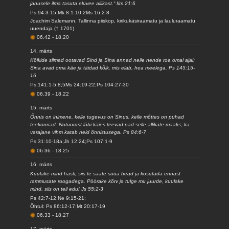
janusele ilma tasuta eluvee allikast.“ Ilm 21:6
Ps 94:3-15;Mk 8:1-10;2Ms 16:2-8
Joachim Salemann, Tallinna piiskop, kirikukäsiraamatu ja lauluraamatu
uuendaja († 1701)
06.42
-
18.20
14. märts
Kõikide silmad ootavad Sind ja Sina annad neile nende roa omal ajal;
Sina avad oma käe ja täidad kõik, mis elab, hea meelega. Ps 145:15-
16
Ps 141:1-5,8;5Ms 24:19-22;Ps 104:27-30
06.39
-
18.22
15. märts
Õnnis on inimene, kelle tugevus on Sinus, kelle mõttes on pühad
teekonnad. Nutuorust läbi käies teevad nad selle allikate maaks; ka
varajane vihm katab neid õnnistusega. Ps 84:6-7
Ps 31:10-18a;Jh 12:24;Ps 107:1-9
06.36
-
18.25
16. märts
Kuulake mind hästi, siis te saate süüa head ja kosutada ennast
rammusate roogadega. Pöörake kõrv ja tulge mu juurde, kuulake
mind, siis on teil edu! Js 55:2-3
Ps 42:7-12;Ne 9:15-21;
Õhtul: Ps 86:12-17;Mt 20:17-19
06.33
-
18.27
17. märts