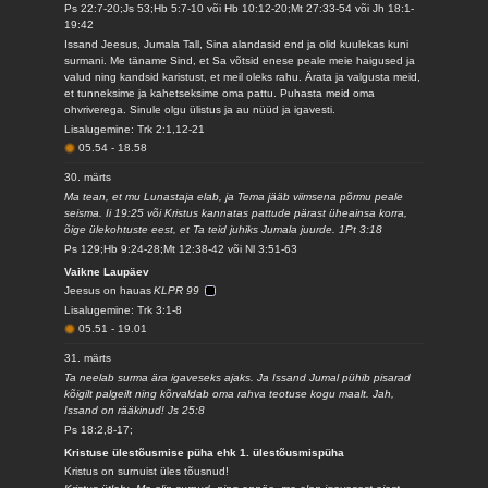
Ps 22:7-20;Js 53;Hb 5:7-10 või Hb 10:12-20;Mt 27:33-54 või Jh 18:1-
19:42
Issand Jeesus, Jumala Tall, Sina alandasid end ja olid kuulekas kuni
surmani. Me täname Sind, et Sa võtsid enese peale meie haigused ja
valud ning kandsid karistust, et meil oleks rahu. Ärata ja valgusta meid,
et tunneksime ja kahetseksime oma pattu. Puhasta meid oma
ohvriverega. Sinule olgu ülistus ja au nüüd ja igavesti.
Lisalugemine: Trk 2:1,12-21
05.54
-
18.58
30. märts
Ma tean, et mu Lunastaja elab, ja Tema jääb viimsena põrmu peale
seisma. Ii 19:25 või Kristus kannatas pattude pärast üheainsa korra,
õige ülekohtuste eest, et Ta teid juhiks Jumala juurde. 1Pt 3:18
Ps 129;Hb 9:24-28;Mt 12:38-42 või Nl 3:51-63
Vaikne Laupäev
Jeesus on hauas
KLPR 99
Lisalugemine: Trk 3:1-8
05.51
-
19.01
31. märts
Ta neelab surma ära igaveseks ajaks. Ja Issand Jumal pühib pisarad
kõigilt palgeilt ning kõrvaldab oma rahva teotuse kogu maalt. Jah,
Issand on rääkinud! Js 25:8
Ps 18:2,8-17;
Kristuse ülestõusmise püha ehk 1. ülestõusmispüha
Kristus on surnuist üles tõusnud!