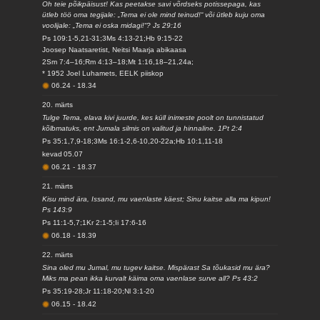
Oh teie põikpäisust! Kas peetakse savi võrdseks potissepaga, kas
ütleb töö oma tegijale: „Tema ei ole mind teinud!“ või ütleb kuju oma
voolijale: „Tema ei oska midagi!“? Js 29:16
Ps 109:1-5,21-31;3Ms 4:13-21;Hb 9:15-22
Joosep Naatsaretist, Neitsi Maarja abikaasa
2Sm 7:4–16;Rm 4:13–18;Mt 1:16,18–21,24a;
* 1952 Joel Luhamets, EELK piiskop
06.24
-
18.34
20. märts
Tulge Tema, elava kivi juurde, kes küll inimeste poolt on tunnistatud
kõlbmatuks, ent Jumala silmis on valitud ja hinnaline. 1Pt 2:4
Ps 35:1,7,9-18;3Ms 16:1-2,6-10,20-22a;Hb 10:1,11-18
kevad
05.07
06.21
-
18.37
21. märts
Kisu mind ära, Issand, mu vaenlaste käest; Sinu kaitse alla ma kipun!
Ps 143:9
Ps 11:1-5,7;1Kr 2:1-5;Ii 17:6-16
06.18
-
18.39
22. märts
Sina oled mu Jumal, mu tugev kaitse. Mispärast Sa tõukasid mu ära?
Miks ma pean ikka kurvalt käima oma vaenlase surve all? Ps 43:2
Ps 35:19-28;Jr 11:18-20;Nl 3:1-20
06.15
-
18.42