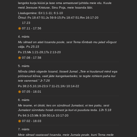
langeks kurja küüsi ja lase oma armastusel juhtida meie elu. Kuule
meid Jeesuse Kristuse, Sinu Poja, meie Issanda läbi.
Lisalugemine: Erl 1:1-11; 6:1-10
Õhtul: Ps 18:47-51;Js 59:9-15;Ps 18:47-51;Rm 16:17-20
17.23
07.11
-
17.56
4. märts
Mu silmad on alati Issanda poole, sest Tema tõmbab mu jalad võrgust
välja. Ps 25:15
Ps 15;Mk 1:21-28;1Ts 2:13-20
07.08
-
17.58
5. märts
Nõnda ütleb vägede Issand, Iisraeli Jumal: „Teie ei kuulanud mind ega
pööranud kõrva, vaid jäite kangekaelseiks; te tegite rohkem paha kui
teie vanemad.“ Jr 7:26
Ps 38:2-5,10,16-23;Ii 7:11-21;1Kr 10:14-22
07.05
-
18.01
6. märts
Me teame, et ükski, kes on sündinud Jumalast, ei tee pattu, sest
Jumalast sünnitatu hoiab ennast ja kuri ei puuduta teda. 1Jh 5:18
Ps 94:3-15;Mk 9:38-50;Lk 10:17-20
07.02
-
18.03
7. märts
Meie silmad vaatavad Issanda, meie Jumala peale, kuni Tema meile