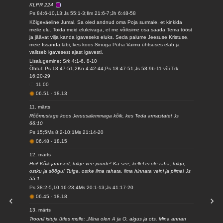
KLPR 224
Ps 84:6-10,13;Js 55:1-3;Ilm 21:6-7;Jh 6:48-58
Kõigeväeline Jumal, Sa oled andnud oma Poja surmale, et kinkida
meile elu. Toida meid eluleivaga, et me võiksime osa saada Tema tööst
ja jäävat vilja kanda igaveseks eluks. Seda palume Jeesuse Kristuse,
meie Issanda läbi, kes koos Sinuga Püha Vaimu ühtsuses elab ja
valitseb igavesest ajast igavesti.
Lisalugemine: Srk 4:1-6, 8-10
Õhtul: Ps 18:47-51;2Kn 4:42-44;Ps 18:47-51;Js 58:9b-11 või Trk
16:20-29
11.00
06.51
-
18.13
11. märts
Rõõmustage koos Jeruusalemmaga kõik, kes Teda armastate! Js
66:10
Ps 15;5Ms 8:2-10;1Ms 21:14-20
06.48
-
18.15
12. märts
Hoi! Kõik janused, tulge vee juurde! Ka see, kellel ei ole raha, tulgu,
ostku ja söögu! Tulge, ostke ilma rahata, ilma hinnata veini ja piima! Js
55:1
Ps 38:2-5,10,16-23;4Ms 20:1-13;Js 41:17-20
06.45
-
18.18
13. märts
Troonil istuja ütles mulle: „Mina olen A ja O, algus ja ots. Mina annan