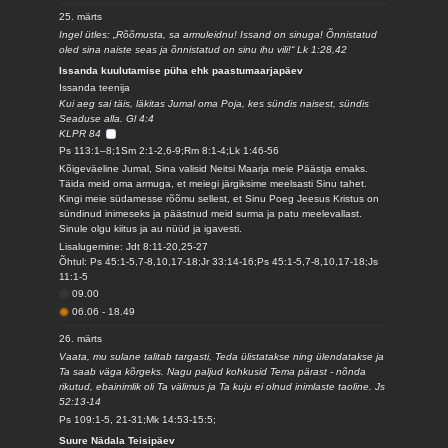
25. märts
Ingel ütles: „Rõõmusta, sa armuleidnu! Issand on sinuga! Õnnistatud
oled sina naiste seas ja õnnistatud on sinu ihu vili!“ Lk 1:28,42
Issanda kuulutamise püha ehk paastumaarjapäev
Issanda teenija
Kui aeg sai täis, läkitas Jumal oma Poja, kes sündis naisest, sündis
Seaduse alla. Gl 4:4
KLPR 84
Ps 113:1–8;1Sm 2:1-2,6-9;Rm 8:1-4;Lk 1:46-56
Kõigeväeline Jumal, Sina valisid Neitsi Maarja meie Päästja emaks.
Täida meid oma armuga, et meiegi järgiksime meelsasti Sinu tahet.
Kingi meie südamesse rõõmu sellest, et Sinu Poeg Jeesus Kristus on
sündinud inimeseks ja päästnud meid surma ja patu meelevallast.
Sinule olgu kiitus ja au nüüd ja igavesti.
Lisalugemine: Jdt 8:11-20,25-27
Õhtul: Ps 45:1-5,7-8,10,17-18;Jr 33:14-16;Ps 45:1-5,7-8,10,17-18;Js
11:1-5
09.00
06.06
-
18.49
26. märts
Vaata, mu sulane talitab targasti, Teda ülistatakse ning ülendatakse ja
Ta saab väga kõrgeks. Nagu paljud kohkusid Tema pärast - nõnda
rikutud, ebainimlik oli Ta välimus ja Ta kuju ei olnud inimlaste taoline. Js
52:13-14
Ps 109:1-5, 21-31;Mk 14:53-15:5;
Suure Nädala Teisipäev