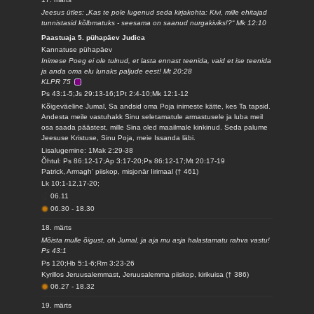
Jeesus ütles: „Kas te pole lugenud seda kirjakohta: Kivi, mille ehitajad
tunnistasid kõlbmatuks - seesama on saanud nurgakiviks!?“ Mk 12:10
Paastuaja 5. pühapäev Judica
Kannatuse pühapäev
Inimese Poeg ei ole tulnud, et lasta ennast teenida, vaid et ise teenida
ja anda oma elu lunaks paljude eest! Mt 20:28
KLPR 75
Ps 43:1-5;Js 29:13-16;1Pt 2:4-10;Mk 12:1-12
Kõigeväeline Jumal, Sa andsid oma Poja inimeste kätte, kes Ta tapsid.
Andesta meile vastuhakk Sinu seletamatule armastusele ja luba meil
osa saada päästest, mille Sina oled maailmale kinkinud. Seda palume
Jeesuse Kristuse, Sinu Poja, meie Issanda läbi.
Lisalugemine: 1Mak 2:29-38
Õhtul: Ps 86:12-17;Ap 3:17-20;Ps 86:12-17;Mt 20:17-19
Patrick, Armagh’ piiskop, misjonär Iirimaal († 461)
Lk 10:1-12,17-20;
06.11
06.30
-
18.30
18. märts
Mõista mulle õigust, oh Jumal, ja aja mu asja halastamatu rahva vastu!
Ps 43:1
Ps 120;Hb 5:1-6;Rm 3:23-26
Kyrillos Jeruusalemmast, Jeruusalemma piiskop, kirikuisa († 386)
06.27
-
18.32
19. märts