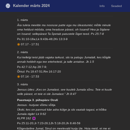
Kalender märts 2024
Info
Seaded
1. märts
Ära tuleta meelde mu nooruse patte ega mu üleastumisi; mõtle minule
oma heldust mööda, oma headuse pärast, oh Issand! Hea ja õiglane
on Issand; sellepärast Ta õpetab patustele õiget teed. Ps 25:7-8
Ps 31:10-18a;Lk 9:43b-48;2Kr 13:3-9
07.17
-
17.51
2. märts
Kui kellelgi teist jääb vajaka tarkust, siis ta palugu Jumalalt, kes kõigile
annab heldelt ega tee etteheiteid, ja talle antakse. Jk 1:5
Ps 42:7-12;Ap 28:7-9;
Õhtul: Ps 18:47-51;Rm 16:17-20
07.14
-
17.53
3. märts
Jeesus ütles: „Kes on Jumalast, see kuuleb Jumala sõnu. Teie ei kuule
selle pärast, et teie ei ole Jumalast.“ Jh 8:47
Paastuaja 3. pühapäev Oculi
Jeesus - kurjuse võimu võitja
Ükski, kes on pannud käe adra külge ja siis vaatab tagasi, ei kõlba
Jumala riigile! Lk 9:62
KLPR 162
Ps 25:11-20;Jr 7:23-26;1Jh 5:18-20;Jh 8:46-59
Kõigeväeline Jumal, Sinul on meelevald kurja üle. Hoia meid, et me ei