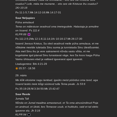
osadus? Leib, mida me murrame, - eks see ole Kristuse ihu osadus?
1Kr 10:16
Ps 11:1-5,7;Mk 14:12-16;Mk 14:17-31
Suur Neljapäev
Püha armulaud
Tema on mälestuse seadnud oma imetegudele. Halastaja ja armuline
on Issand. Ps 111:4
KLPR 89
Ps 111:2-5;2Ms 12:1-8,11-14;1Kr 10:16-17;Mt 26:17-30
Issand Jeesus Kristus, Sa oled seadnud meile püha armulaua, et me
võiksime meelde tuletada Sinu surma ja tunnistada Sinu ülestõusmist.
Aita meil Sinu ihu ja vere sakramenti nõnda vastu võtta, et me
kogeksime igal päeval Sinu lunastavat väge, kes Sa koos Isaga Püha
Vaimu ühtsuses elad ja valitsed igavesest ajast igavesti.
Lisalugemine: Brk 4:21-29
05.57
-
18.56
29. märts
Me kõik eksisime nagu lambad, igaüks meist pöördus oma teed, aga
Issand laskis meie kõigi süüteod tulla Tema peale. Js 53:6
Ps 35:19-28;Nl 3:34-50;Mk 15:42-47
Suur Reede
Jumala Tall
Nõnda on Jumal maailma armastanud, et Ta oma ainusündinud Poja
on andnud, et ükski, kes Temasse usub, ei hukkuks, vaid et tal oleks
igavene elu. Jh 3:16
KLPR 94