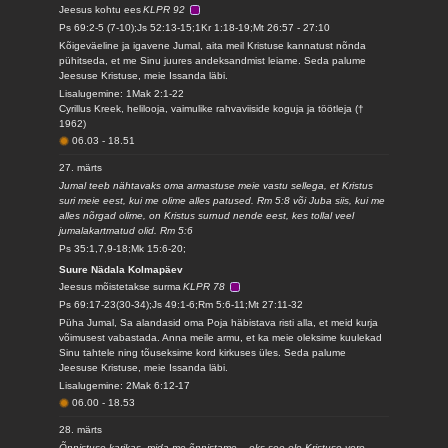
Jeesus kohtu ees
KLPR 92
Ps 69:2-5 (7-10);Js 52:13-15;1Kr 1:18-19;Mt 26:57 - 27:10
Kõigeväeline ja igavene Jumal, aita meil Kristuse kannatust nõnda
pühitseda, et me Sinu juures andeksandmist leiame. Seda palume
Jeesuse Kristuse, meie Issanda läbi.
Lisalugemine: 1Mak 2:1-22
Cyrillus Kreek, helilooja, vaimulike rahvaviiside koguja ja töötleja (†
1962)
06.03
-
18.51
27. märts
Jumal teeb nähtavaks oma armastuse meie vastu sellega, et Kristus
suri meie eest, kui me olime alles patused. Rm 5:8 või Juba siis, kui me
alles nõrgad olime, on Kristus surnud nende eest, kes tollal veel
jumalakartmatud olid. Rm 5:6
Ps 35:1,7,9-18;Mk 15:6-20;
Suure Nädala Kolmapäev
Jeesus mõistetakse surma
KLPR 78
Ps 69:17-23(30-34);Js 49:1-6;Rm 5:6-11;Mt 27:11-32
Püha Jumal, Sa alandasid oma Poja häbistava risti alla, et meid kurja
võimusest vabastada. Anna meile armu, et ka meie oleksime kuulekad
Sinu tahtele ning tõuseksime kord kirkuses üles. Seda palume
Jeesuse Kristuse, meie Issanda läbi.
Lisalugemine: 2Mak 6:12-17
06.00
-
18.53
28. märts
Õnnistuse karikas, mida me õnnistame, - eks see ole Kristuse vere