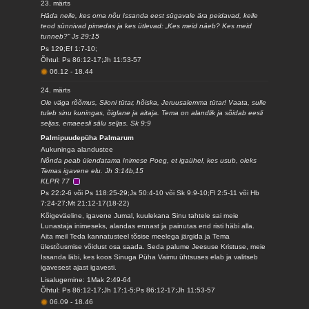
23. märts
Häda neile, kes oma nõu Issanda eest sügavale ära peidavad, kelle
teod sünnivad pimedas ja kes ütlevad: „Kes meid näeb? Kes meid
tunneb?“ Js 29:15
Ps 129;Ef 1:7-10;
Õhtul: Ps 86:12-17;Jh 11:53-57
06.12
-
18.44
24. märts
Ole väga rõõmus, Siioni tütar, hõiska, Jeruusalemma tütar! Vaata, sulle
tuleb sinu kuningas, õiglane ja aitaja. Tema on alandlik ja sõidab eesli
seljas, emaeesli sälu seljas. Sk 9:9
Palmipuudepüha Palmarum
Aukuninga alandustee
Nõnda peab ülendatama Inimese Poeg, et igaühel, kes usub, oleks
Temas igavene elu. Jh 3:14b,15
KLPR 77
Ps 22:2-6 või Ps 118:25-29;Js 50:4-10 või Sk 9:9-10;Fl 2:5-11 või Hb
7:24-27;Mt 21:12-17(18-22)
Kõigeväeline, igavene Jumal, kuulekana Sinu tahtele sai meie
Lunastaja inimeseks, alandas ennast ja painutas end risti häbi alla.
Aita meil Teda kannatusteel tõsise meelega järgida ja Tema
ülestõusmise võidust osa saada. Seda palume Jeesuse Kristuse, meie
Issanda läbi, kes koos Sinuga Püha Vaimu ühtsuses elab ja valitseb
igavesest ajast igavesti.
Lisalugemine: 1Mak 2:49-64
Õhtul: Ps 86:12-17;Jh 17:1-5;Ps 86:12-17;Jh 11:53-57
06.09
-
18.46