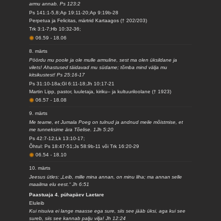
armu annab. Ps 123:2
Ps 141:1-5,8;Ap 19:11-20;Ap 9:19b-28
Perpetua ja Felicitas, märtrid Kartaagos († 202/203)
Trk 3:1-7;Hb 10:32-36;
06.59
-
18.06
8. märts
Pöördu mu poole ja ole mulle armuline, sest ma olen üksildane ja
vilets! Ahastused täidavad mu südame; tõmba mind välja mu
kitsikustest! Ps 25:16-17
Ps 31:10-18a;Gl 6:11-18;Jh 10:17-21
Martin Lipp, pastor, luuletaja, kiriku– ja kultuuriloolane († 1923)
06.57
-
18.08
9. märts
Me teame, et Jumala Poeg on tulnud ja andnud meile mõistmise, et
me tunneksime ära Tõelise. 1Jh 5:20
Ps 42:7-12;Lk 13:10-17;
Õhtul: Ps 18:47-51;Js 58:9b-11 või Trk 16:20-29
06.54
-
18.10
10. märts
Jeesus ütles: „Leib, mille mina annan, on minu liha; ma annan selle
maailma elu eest.“ Jh 6:51
Paastuaja 4. pühapäev Laetare
Eluleib
Kui nisuiva ei lange maasse ega sure, siis see jääb üksi, aga kui see
sureb, siis see kannab palju vilja! Jh 12:24