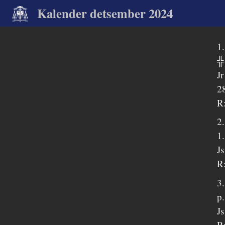
Kalender detsember 2024
1
╬
J
2
R:
2
1
Js
R
3
p.
J
R: