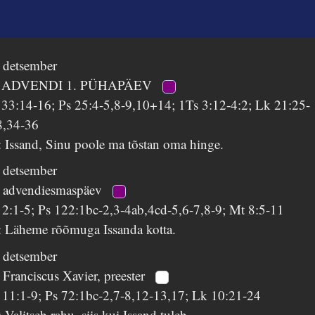
. detsember
 ADVENDI 1. PÜHAPÄEV
r 33:14-16; Ps 25:4-5,8-9,10+14; 1Ts 3:12-4:2; Lk 21:25-
8,34-36
 Issand, Sinu poole ma tõstan oma hinge.
. detsember
. advendiesmaspäev
 2:1-5; Ps 122:1bc-2,3-4ab,4cd-5,6-7,8-9; Mt 8:5-11
: Läheme rõõmuga Issanda kotta.
. detsember
 Franciscus Xavier, preester
s 11:1-9; Ps 72:1bc-2,7-8,12-13,17; Lk 10:21-24
 Valitseb rahu, siis kui Issand tuleb.