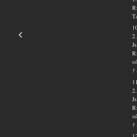
R:
T
1
2.
J
R:
v
† 
1
2
J
R:
v
†
1