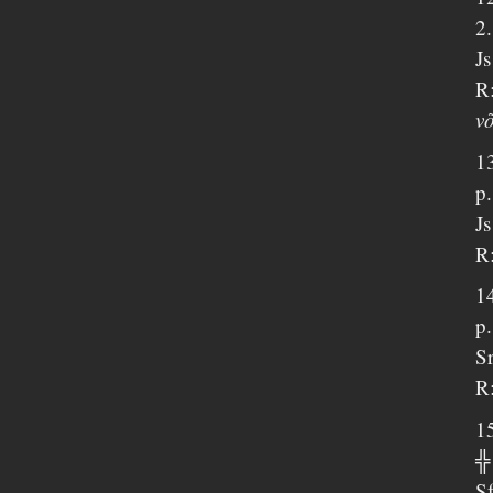
2
J
R:
v
1
p.
J
R:
1
p.
S
R:
1
╬
Sf