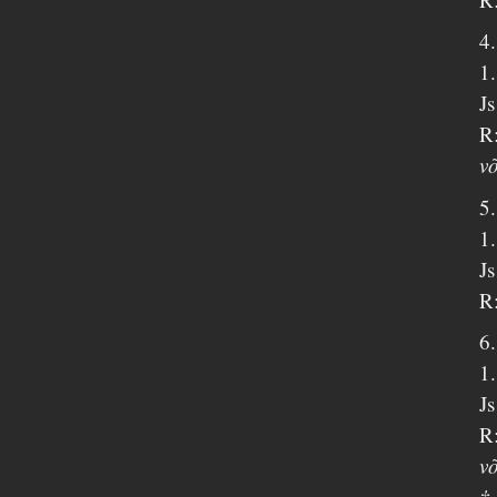
4
1
J
R:
võ
5
1
J
R:
6
1
J
R:
võ
†