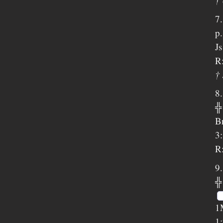
7
p
J
R:
†
8
╬
Br
3
R:
9
╬
1
1