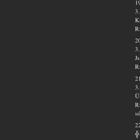
1
3
K
R:
2
3
J
R
2
3
Ü
R:
võ
2
╬