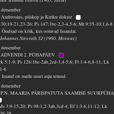
. detsember
. Ambrosius, piiskop ja Kiriku doktor
s 30:19-21,23-26; Ps 147:1bc-2,3-4,5-6; Mt 9:35-10:1,6-8
 Õndsad on kõik, kes ootavad Issandat.
 Johannes Nawrath SJ (1960, Moravec)
. detsember
 ADVENDI 2. PÜHAPÄEV
k 5:1-9; Ps 126:1bc-2ab,2cd-3,4-5,6; Fl 1:4-6,8-11; Lk
:1-6
 Issand on meile suuri asju teinud.
. detsember
 P.N. MAARJA PÄRISPATUTA SAAMISE SUURPÜH
Ms 3:9-15,20; Ps 98:1,2-3ab,3cd-4; Ef 1:3-6,11-12; Lk
:26-38