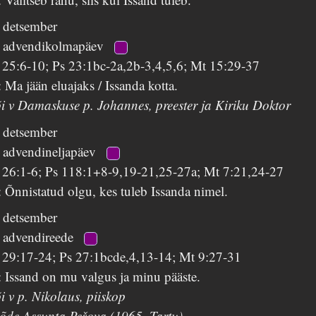
. detsember
. advendikolmapäev
s 25:6-10; Ps 23:1bc-2a,2b-3,4,5,6; Mt 15:29-37
 Ma jään eluajaks / Issanda kotta.
i v Damaskuse p. Johannes, preester ja Kiriku Doktor
. detsember
. advendineljapäev
s 26:1-6; Ps 118:1+8-9,19-21,25-27a; Mt 7:21,24-27
 Õnnistatud olgu, kes tuleb Issanda nimel.
. detsember
. advendireede
s 29:17-24; Ps 27:1bcde,4,13-14; Mt 9:27-31
 Issand on mu valgus ja minu pääste.
i v p. Nikolaus, piiskop
 õde Assunta Pešova (1965, Tartu)