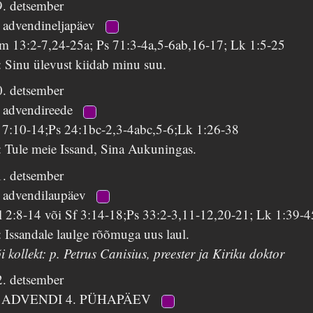
9. detsember
. advendineljapäev
m 13:2-7,24-25a; Ps 71:3-4a,5-6ab,16-17; Lk 1:5-25
 Sinu ülevust kiidab minu suu.
0. detsember
. advendireede
s 7:10-14;Ps 24:1bc-2,3-4abc,5-6;Lk 1:26-38
: Tule meie Issand, Sina Aukuningas.
1. detsember
. advendilaupäev
l 2:8-14 või Sf 3:14-18;Ps 33:2-3,11-12,20-21; Lk 1:39-4
 Issandale laulge rõõmuga uus laul.
i kollekt: p. Petrus Canisius, preester ja Kiriku doktor
2. detsember
 ADVENDI 4. PÜHAPÄEV