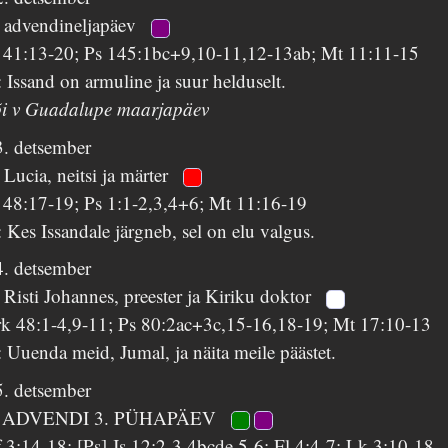
. advendineljapäev
s 41:13-20; Ps 145:1bc+9,10-11,12-13ab; Mt 11:11-15
 Issand on armuline ja suur helduselt.
õi v Guadalupe maarjapäev
3. detsember
 Lucia, neitsi ja märter
s 48:17-19; Ps 1:1-2,3,4+6; Mt 11:16-19
 Kes Issandale järgneb, sel on elu valgus.
4. detsember
 Risti Johannes, preester ja Kiriku doktor
rk 48:1-4,9-11; Ps 80:2ac+3c,15-16,18-19; Mt 17:10-13
 Uuenda meid, Jumal, ja näita meile päästet.
5. detsember
 ADVENDI 3. PÜHAPÄEV
 3:14-18; [Ps] Js 12:2-3,4bcde,5-6; Fl 4:4-7; Lk 3:10-18