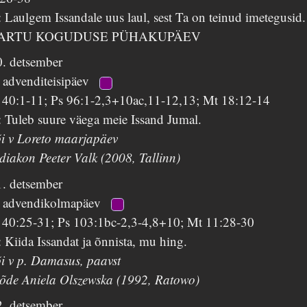
 Laulgem Issandale uus laul, sest Ta on teinud imetegusid.
ARTU KOGUDUSE PÜHAKUPÄEV
0. detsember
 advenditeisipäev
s 40:1-11; Ps 96:1-2,3+10ac,11-12,13; Mt 18:12-14
 Tuleb suure väega meie Issand Jumal.
õi v Loreto maarjapäev
diakon Peeter Valk (2008, Tallinn)
1. detsember
. advendikolmapäev
s 40:25-31; Ps 103:1bc-2,3-4,8+10; Mt 11:28-30
 Kiida Issandat ja õnnista, mu hing.
õi v p. Damasus, paavst
 õde Aniela Olszewska (1992, Ratowo)
2. detsember