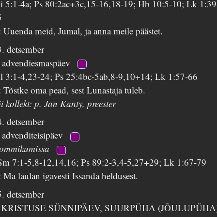
i 5:1-4a; Ps 80:2ac+3c,15-16,18-19; Hb 10:5-10; Lk 1:39
5
 Uuenda meid, Jumal, ja anna meile päästet.
3. detsember
. advendiesmaspäev
l 3:1-4,23-24; Ps 25:4bc-5ab,8-9,10+14; Lk 1:57-66
 Tõstke oma pead, sest Lunastaja tuleb.
i kollekt: p. Jan Kanty, preester
4. detsember
 advenditeisipäev
ommikumissa
Sm 7:1-5,8-12,14,16; Ps 89:2-3,4-5,27+29; Lk 1:67-79
 Ma laulan igavesti Issanda heldusest.
5. detsember
 KRISTUSE SÜNNIPÄEV, SUURPÜHA (JÕULUPÜHA