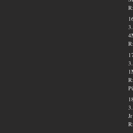
R:
1
3
4
R:
1
3.
1
R:
Pü
1
3
J
R: