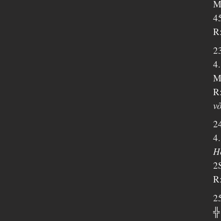
M
4
R:
2
4
M
R:
võ
2
4.
H
2
R:
2
╬