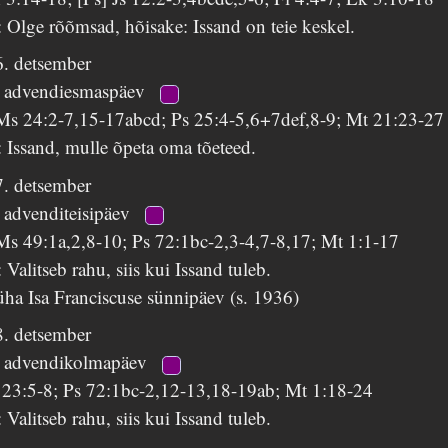
 Olge rõõmsad, hõisake: Issand on teie keskel.
6. detsember
. advendiesmaspäev
Ms 24:2-7,15-17abcd; Ps 25:4-5,6+7def,8-9; Mt 21:23-27
 Issand, mulle õpeta oma tõeteed.
7. detsember
 advenditeisipäev
Ms 49:1a,2,8-10; Ps 72:1bc-2,3-4,7-8,17; Mt 1:1-17
 Valitseb rahu, siis kui Issand tuleb.
ha Isa Franciscuse sünnipäev (s. 1936)
8. detsember
. advendikolmapäev
r 23:5-8; Ps 72:1bc-2,12-13,18-19ab; Mt 1:18-24
 Valitseb rahu, siis kui Issand tuleb.