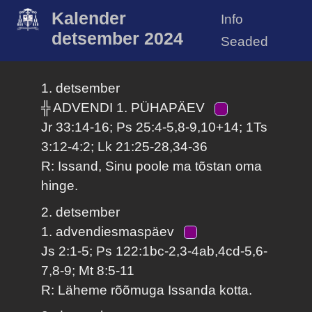
Kalender
Info
detsember 2024
Seaded
1. detsember
╬ ADVENDI 1. PÜHAPÄEV
Jr 33:14-16; Ps 25:4-5,8-9,10+14; 1Ts
3:12-4:2; Lk 21:25-28,34-36
R: Issand, Sinu poole ma tõstan oma
hinge.
2. detsember
1. advendiesmaspäev
Js 2:1-5; Ps 122:1bc-2,3-4ab,4cd-5,6-
7,8-9; Mt 8:5-11
R: Läheme rõõmuga Issanda kotta.