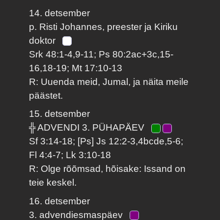
14. detsember
p. Risti Johannes, preester ja Kiriku
doktor
Srk 48:1-4,9-11; Ps 80:2ac+3c,15-
16,18-19; Mt 17:10-13
R: Uuenda meid, Jumal, ja näita meile
päästet.
15. detsember
╬ ADVENDI 3. PÜHAPÄEV
Sf 3:14-18; [Ps] Js 12:2-3,4bcde,5-6;
Fl 4:4-7; Lk 3:10-18
R: Olge rõõmsad, hõisake: Issand on
teie keskel.
16. detsember
3. advendiesmaspäev