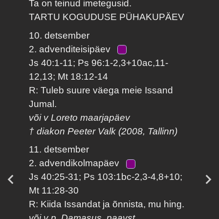
Ta on teinud imetegusid.
TARTU KOGUDUSE PÜHAKUPÄEV
10. detsember
2. advenditeisipäev
Js 40:1-11; Ps 96:1-2,3+10ac,11-
12,13; Mt 18:12-14
R: Tuleb suure väega meie Issand
Jumal.
või v Loreto maarjapäev
† diakon Peeter Valk (2008, Tallinn)
11. detsember
2. advendikolmapäev
Js 40:25-31; Ps 103:1bc-2,3-4,8+10;
Mt 11:28-30
R: Kiida Issandat ja õnnista, mu hing.
või v p. Damasus, paavst