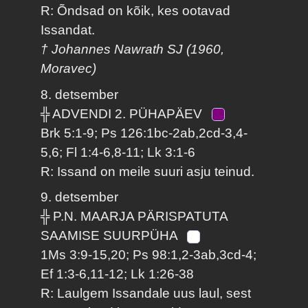
R: Õndsad on kõik, kes ootavad
Issandat.
† Johannes Nawrath SJ (1960,
Moravec)
8. detsember
╬ ADVENDI 2. PÜHAPÄEV
Brk 5:1-9; Ps 126:1bc-2ab,2cd-3,4-
5,6; Fl 1:4-6,8-11; Lk 3:1-6
R: Issand on meile suuri asju teinud.
9. detsember
╬ P.N. MAARJA PÄRISPATUTA
SAAMISE SUURPÜHA
1Ms 3:9-15,20; Ps 98:1,2-3ab,3cd-4;
Ef 1:3-6,11-12; Lk 1:26-38
R: Laulgem Issandale uus laul, sest