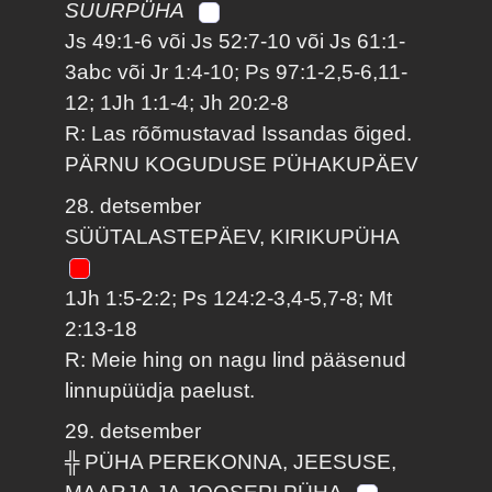
SUURPÜHA
Js 49:1-6 või Js 52:7-10 või Js 61:1-
3abc või Jr 1:4-10; Ps 97:1-2,5-6,11-
12; 1Jh 1:1-4; Jh 20:2-8
R: Las rõõmustavad Issandas õiged.
PÄRNU KOGUDUSE PÜHAKUPÄEV
28. detsember
SÜÜTALASTEPÄEV, KIRIKUPÜHA
1Jh 1:5-2:2; Ps 124:2-3,4-5,7-8; Mt
2:13-18
R: Meie hing on nagu lind pääsenud
linnupüüdja paelust.
29. detsember
╬ PÜHA PEREKONNA, JEESUSE,