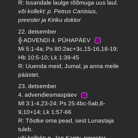
R: Issandale laulge rõõmuga uus laul.
või kollekt: p. Petrus Canisius,
preester ja Kiriku doktor
22. detsember
╬ ADVENDI 4. PÜHAPÄEV
Mi 5:1-4a; Ps 80:2ac+3c,15-16,18-19;
Hb 10:5-10; Lk 1:39-45
R: Uuenda meid, Jumal, ja anna meile
päästet.
23. detsember
4. advendiesmaspäev
Ml 3:1-4,23-24; Ps 25:4bc-5ab,8-
9,10+14; Lk 1:57-66
R: Tõstke oma pead, sest Lunastaja
tuleb.
või kollekt: p. Jan Kanty, preester