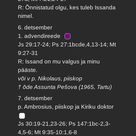
R: Õnnistatud olgu, kes tuleb Issanda
nimel.
6. detsember
1. advendireede
Js 29:17-24; Ps 27:1bcde,4,13-14; Mt
9:27-31
R: Issand on mu valgus ja minu
pääste.
või v p. Nikolaus, piiskop
† õde Assunta Pešova (1965, Tartu)
7. detsember
p. Ambrosius, piiskop ja Kiriku doktor
Js 30:19-21,23-26; Ps 147:1bc-2,3-
4,5-6; Mt 9:35-10:1,6-8