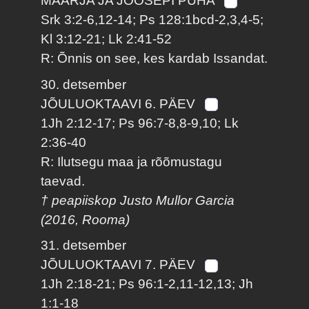
MAARJA JA JOOSEPI PÜHA
Srk 3:2-6,12-14; Ps 128:1bcd-2,3,4-5;
Kl 3:12-21; Lk 2:41-52
R: Õnnis on see, kes kardab Issandat.
30. detsember
JÕULUOKTAAVI 6. PÄEV
1Jh 2:12-17; Ps 96:7-8,8-9,10; Lk
2:36-40
R: Ilutsegu maa ja rõõmustagu
taevad.
† peapiiskop Justo Mullor Garcia
(2016, Rooma)
31. detsember
JÕULUOKTAAVI 7. PÄEV
1Jh 2:18-21; Ps 96:1-2,11-12,13; Jh
1:1-18