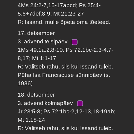
4Ms 24:2-7,15-17abcd; Ps 25:4-
5,6+7def,8-9; Mt 21:23-27
R: Issand, mulle õpeta oma tõeteed.
17. detsember
3. advenditeisipäev
1Ms 49:1a,2,8-10; Ps 72:1bc-2,3-4,7-
8,17; Mt 1:1-17
R: Valitseb rahu, siis kui Issand tuleb.
Püha Isa Franciscuse sünnipäev (s.
1936)
18. detsember
3. advendikolmapäev
Jr 23:5-8; Ps 72:1bc-2,12-13,18-19ab;
Mt 1:18-24
R: Valitseb rahu, siis kui Issand tuleb.