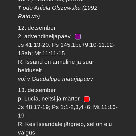
† õde Aniela Olszewska (1992,
Ratowo)
12. detsember
2. advendineljapäev
Js 41:13-20; Ps 145:1bc+9,10-11,12-
13ab; Mt 11:11-15
R: Issand on armuline ja suur
helduselt.
või v Guadalupe maarjapäev
13. detsember
p. Lucia, neitsi ja märter
Js 48:17-19; Ps 1:1-2,3,4+6; Mt 11:16-
19
R: Kes Issandale järgneb, sel on elu
valgus.