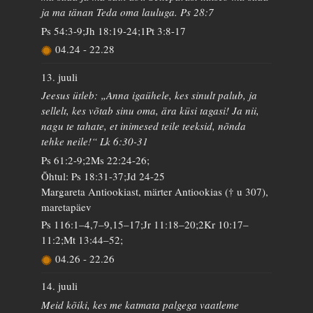
ja ma tänan Teda oma lauluga. Ps 28:7
Ps 54:3-9;Jh 18:19-24;1Pt 3:8-17
04.24
-
22.28
13. juuli
Jeesus ütleb: „Anna igaühele, kes sinult palub, ja
sellelt, kes võtab sinu oma, ära küsi tagasi! Ja nii,
nagu te tahate, et inimesed teile teeksid, nõnda
tehke neile!“ Lk 6:30-31
Ps 61:2-9;2Ms 22:24-26;
Õhtul: Ps 18:31-37;Jd 24-25
Margareta Antiookiast, märter Antiookias († u 307),
maretapäev
Ps 116:1–4,7–9,15–17;Jr 11:18–20;2Kr 10:17–
11:2;Mt 13:44–52;
04.26
-
22.26
14. juuli
Meid kõiki, kes me katmata palgega vaatleme