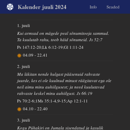
Kalender juuli 2024
Info
Seaded
1. juuli
Kui armsad on mägede peal sõnumitooja sammud.
Ta kuulutab rahu, toob häid sõnumeid. Js 52:7
Ps 147:12-20;Lk 6:12-19;Gl 1:11-24
04.09
-
22.41
2. juuli
Ma läkitan nende hulgast pääsenuid rahvaste
juurde, kes ei ole kuulnud minust räägitavat ega ole
neil aimu minu auhiilgusest; ja need kuulutavad
rahvaste keskel minu auhiilgust. Js 66:19
Ps 70:2-6;1Ms 35:1-4,9-15;Ap 12:1-11
04.10
-
22.40
3. juuli
Kogu Pühakiri on Jumala sisendatud ja kasulik