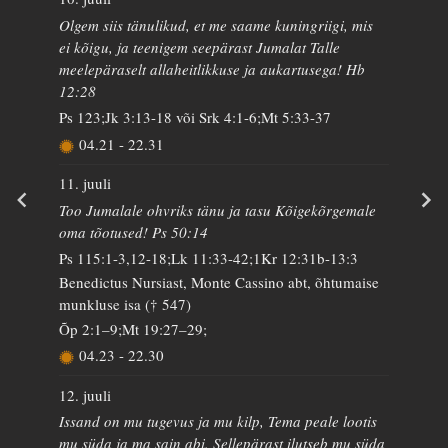
Olgem siis tänulikud, et me saame kuningriigi, mis
ei kõigu, ja teenigem seepärast Jumalat Talle
meelepäraselt allaheitlikkuse ja aukartusega! Hb
12:28
Ps 123;Jk 3:13-18 või Srk 4:1-6;Mt 5:33-37
04.21
-
22.31
11. juuli
Too Jumalale ohvriks tänu ja tasu Kõigekõrgemale
oma tõotused! Ps 50:14
Ps 115:1-3,12-18;Lk 11:33-42;1Kr 12:31b-13:3
Benedictus Nursiast, Monte Cassino abt, õhtumaise
munkluse isa († 547)
Õp 2:1–9;Mt 19:27–29;
04.23
-
22.30
12. juuli
Issand on mu tugevus ja mu kilp, Tema peale lootis
mu süda ja ma sain abi. Sellepärast ilutseb mu süda