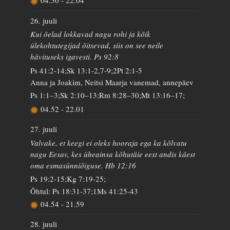
04.50
-
22.04
26. juuli
Kui õelad lokkavad nagu rohi ja kõik
ülekohtutegijad õitsevad, siis on see neile
hävituseks igavesti. Ps 92:8
Ps 41:2-14;Sk 13:1-2,7-9;2Pt 2:1-5
Anna ja Joakim, Neitsi Maarja vanemad, annepäev
Ps 1:1–3;Sk 2:10–13;Rm 8:28–30;Mt 13:16–17;
04.52
-
22.01
27. juuli
Valvake, et keegi ei oleks hooraja ega ka kõlvatu
nagu Eesav, kes üheainsa kõhutäie eest andis käest
oma esmasünniõiguse. Hb 12:16
Ps 19:2-15;Kg 7:19-25;
Õhtul: Ps 18:31-37;1Ms 41:25-43
04.54
-
21.59
28. juuli