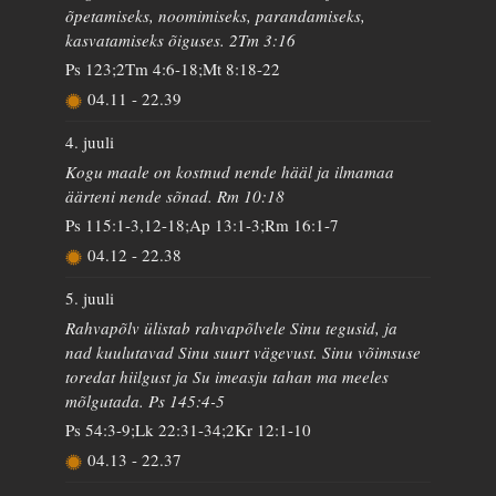
õpetamiseks, noomimiseks, parandamiseks,
kasvatamiseks õiguses. 2Tm 3:16
Ps 123;2Tm 4:6-18;Mt 8:18-22
04.11
-
22.39
4. juuli
Kogu maale on kostnud nende hääl ja ilmamaa
äärteni nende sõnad. Rm 10:18
Ps 115:1-3,12-18;Ap 13:1-3;Rm 16:1-7
04.12
-
22.38
5. juuli
Rahvapõlv ülistab rahvapõlvele Sinu tegusid, ja
nad kuulutavad Sinu suurt vägevust. Sinu võimsuse
toredat hiilgust ja Su imeasju tahan ma meeles
mõlgutada. Ps 145:4-5
Ps 54:3-9;Lk 22:31-34;2Kr 12:1-10
04.13
-
22.37