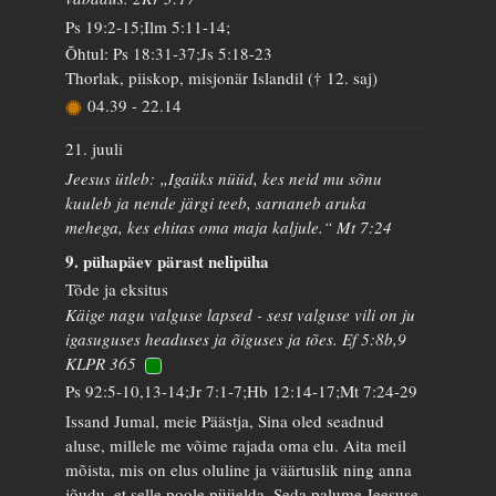
Ps 19:2-15;Ilm 5:11-14;
Õhtul: Ps 18:31-37;Js 5:18-23
Thorlak, piiskop, misjonär Islandil († 12. saj)
04.39
-
22.14
21. juuli
Jeesus ütleb: „Igaüks nüüd, kes neid mu sõnu
kuuleb ja nende järgi teeb, sarnaneb aruka
mehega, kes ehitas oma maja kaljule.“ Mt 7:24
9. pühapäev pärast nelipüha
Tõde ja eksitus
Käige nagu valguse lapsed - sest valguse vili on ju
igasuguses headuses ja õiguses ja tões. Ef 5:8b,9
KLPR 365
Ps 92:5-10,13-14;Jr 7:1-7;Hb 12:14-17;Mt 7:24-29
Issand Jumal, meie Päästja, Sina oled seadnud
aluse, millele me võime rajada oma elu. Aita meil
mõista, mis on elus oluline ja väärtuslik ning anna
jõudu, et selle poole püüelda. Seda palume Jeesuse