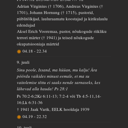
Adrian Virginius († 1706), Andreas Virginius (†
1701), Johann Hornung († 1715), pastorid,
piiblitõlkijad, lauluraamatu koostajad ja kirikulaulu
edendajad
Aksel Erich Vooremaa, pastor, nõukogude riikliku
terrori märter († 1941) ja teised nõukogude
okupatsiooniaja märtrid
04.18
-
22.34
9. juuli
Sinu poole, Issand, ma hüüan, mu kalju! Ära
pöördu vaikides minust eemale, et ma su
vaitolemise tõttu ei saaks nende sarnaseks, kes
lähevad alla hauda! Ps 28:1
Ps 70:2-6;2Kr 6:11-13; 7:2-4 või Tb 4:5-11,14-
16;Lk 6:31-36
† 1941 Jaak Varik, EELK hooldaja 1939
04.19
-
22.32
10. juuli