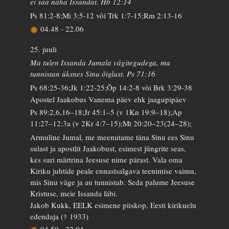
ei saa näha Issandat. Hb 12:14
Ps 81:2-8;Mi 3:5-12 või Trk 1:7-15;Rm 2:13-16
04.48
-
22.06
25. juuli
Ma tulen Issanda Jumala vägitegudega, ma
tunnistan üksnes Sinu õiglust. Ps 71:16
Ps 68:25-36;Jk 1:22-25;Õp 14:2-8 või Brk 3:29-38
Apostel Jaakobus Vanema päev ehk jaagupipäev
Ps 89:2,6,16–18;Jr 45:1–5 (v 1Kn 19:9–18);Ap
11:27–12:3a (v 2Kr 4:7–15);Mt 20:20–23(24–28);
Armuline Jumal, me meenutame täna Sinu ees Sinu
sulast ja apostlit Jaakobust, esimest jüngrite seas,
kes suri märtrina Jeesuse nime pärast. Vala oma
Kiriku juhtide peale ennastsalgava teenimise vaimu,
mis Sinu väge ja au tunnistab. Seda palume Jeesuse
Kristuse, meie Issanda läbi.
Jakob Kukk, EELK esimene piiskop, Eesti kirikuelu
edendaja († 1933)