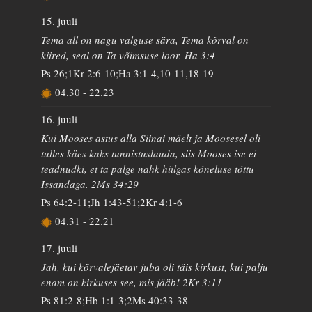
15. juuli
Tema all on nagu valguse sära, Tema kõrval on
kiired, seal on Ta võimsuse loor. Ha 3:4
Ps 26;1Kr 2:6-10;Ha 3:1-4,10-11,18-19
04.30
-
22.23
16. juuli
Kui Mooses astus alla Siinai mäelt ja Moosesel oli
tulles käes kaks tunnistuslauda, siis Mooses ise ei
teadnudki, et ta palge nahk hiilgas kõneluse tõttu
Issandaga. 2Ms 34:29
Ps 64:2-11;Jh 1:43-51;2Kr 4:1-6
04.31
-
22.21
17. juuli
Jah, kui kõrvalejäetav juba oli täis kirkust, kui palju
enam on kirkuses see, mis jääb! 2Kr 3:11
Ps 81:2-8;Hb 1:1-3;2Ms 40:33-38