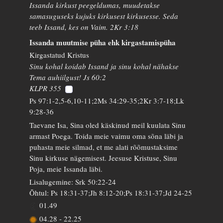
Issanda kirkust peegeldumas, muudetakse
samasuguseks kujuks kirkusest kirkusesse. Seda
teeb Issand, kes on Vaim. 2Kr 3:18
Issanda muutmise püha ehk kirgastamispüha
Kirgastatud Kristus
Sinu kohal koidab Issand ja sinu kohal nähakse
Tema auhiilgust! Js 60:2
KLPR 355
Ps 97:1-2,5-6,10-11;2Ms 34:29-35;2Kr 3:7-18;Lk
9:28-36
Taevane Isa, Sina oled käskinud meil kuulata Sinu
armast Poega. Toida meie vaimu oma sõna läbi ja
puhasta meie silmad, et me alati rõõmustaksime
Sinu kirkuse nägemisest. Jeesuse Kristuse, Sinu
Poja, meie Issanda läbi.
Lisalugemine: Srk 50:22-24
Õhtul: Ps 18:31-37;Jh 8:12-20;Ps 18:31-37;Jd 24-25
01.49
04.28
-
22.25