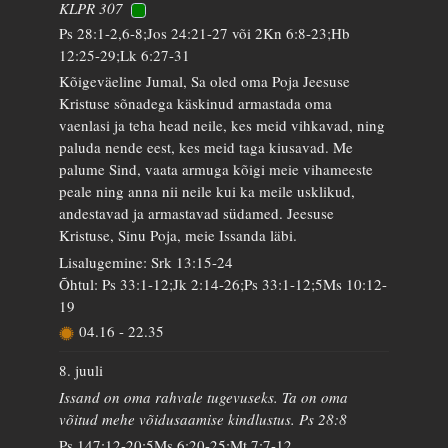
KLPR 307
Ps 28:1-2,6-8;Jos 24:21-27 või 2Kn 6:8-23;Hb
12:25-29;Lk 6:27-31
Kõigeväeline Jumal, Sa oled oma Poja Jeesuse
Kristuse sõnadega käskinud armastada oma
vaenlasi ja teha head neile, kes meid vihkavad, ning
paluda nende eest, kes meid taga kiusavad. Me
palume Sind, vaata armuga kõigi meie vihameeste
peale ning anna nii neile kui ka meile usklikud,
andestavad ja armastavad südamed. Jeesuse
Kristuse, Sinu Poja, meie Issanda läbi.
Lisalugemine: Srk 13:15-24
Õhtul: Ps 33:1-12;Jk 2:14-26;Ps 33:1-12;5Ms 10:12-
19
04.16
-
22.35
8. juuli
Issand on oma rahvale tugevuseks. Ta on oma
võitud mehe võidusaamise kindlustus. Ps 28:8
Ps 147:12-20;5Ms 6:20-25;Mt 7:7-12