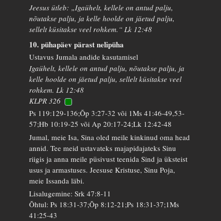
Jeesus ütleb: „Igaühelt, kellele on antud palju,
nõutakse palju, ja kelle hoolde on jäetud palju,
sellelt küsitakse veel rohkem.“ Lk 12:48
10. pühapäev pärast nelipüha
Ustavus Jumala andide kasutamisel
Igaühelt, kellele on antud palju, nõutakse palju, ja
kelle hoolde on jäetud palju, sellelt küsitakse veel
rohkem. Lk 12:48
KLPR 326
Ps 119:129-136;Õp 3:27-32 või 1Ms 41:46-49,53-
57;Hb 10:19-25 või Ap 20:17-24;Lk 12:42-48
Jumal, meie Isa, Sina oled meile kinkinud oma head
annid. Tee meid ustavateks majapidajateks Sinu
riigis ja anna meile püsivust teenida Sind ja üksteist
usus ja armastuses. Jeesuse Kristuse, Sinu Poja,
meie Issanda läbi.
Lisalugemine: Srk 47:8-11
Õhtul: Ps 18:31-37;Õp 8:12-21;Ps 18:31-37;1Ms
41:25-43