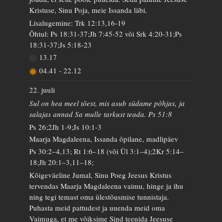
Kristuse, Sinu Poja, meie Issanda läbi.
Lisalugemine: Trk 12:13,16-19
Õhtul: Ps 18:31-37;Jh 7:45-52 või Srk 4:20-31;Ps
18:31-37;Js 5:18-23
13.17
04.41
-
22.12
22. juuli
Sul on hea meel tõest, mis asub südame põhjas, ja
salajas annad Sa mulle tarkust teada. Ps 51:8
Ps 26;2Jh 1-9;Js 10:1-3
Maarja Magdaleena, Issanda õpilane, madlipäev
Ps 30:2–4,13; Rt 1:6–18 (või Ül 3:1–4);2Kr 5:14–
18;Jh 20:1–3,11–18;
Kõigeväeline Jumal, Sinu Poeg Jeesus Kristus
tervendas Maarja Magdaleena vaimu, hinge ja ihu
ning tegi temast oma ülestõusmise tunnistaja.
Puhasta meid pattudest ja uuenda meid oma
Vaimuga, et me võiksime Sind teenida Jeesuse