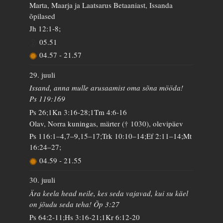
Marta, Maarja ja Laatsarus Betaaniast, Issanda
õpilased
Jh 12:1-8;
05.51
04.57
-
21.57
29. juuli
Issand, anna mulle arusaamist oma sõna mööda!
Ps 119:169
Ps 26;1Kn 3:16-28;1Tm 4:6-16
Olav, Norra kuningas, märter († 1030), olevipäev
Ps 116:1–4,7–9,15–17;Trk 10:10–14;Ef 2:11–14;Mt
16:24–27;
04.59
-
21.55
30. juuli
Ära keela head neile, kes seda vajavad, kui su käel
on jõudu seda teha! Õp 3:27
Ps 64:2-11;Hs 3:16-21;1Kr 6:12-20