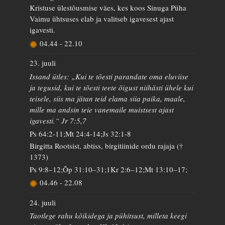
Kristuse ülestõusmise väes, kes koos Sinuga Püha
Vaimu ühtsuses elab ja valitseb igavesest ajast
igavesti.
04.44
-
22.10
23. juuli
Issand ütles: „Kui te tõesti parandate oma eluviise
ja tegusid, kui te tõesti teete õigust niihästi ühele kui
teisele, siis ma jätan teid elama siia paika, maale,
mille ma andsin teie vanemaile muistsest ajast
igavesti.“ Jr 7:5,7
Ps 64:2-11;Mt 24:4-14;Js 32:1-8
Birgitta Rootsist, abtiss, birgitiinide ordu rajaja (†
1373)
Ps 9:8–12;Õp 31:10–31;1Kr 2:6–12;Mt 13:10–17;
04.46
-
22.08
24. juuli
Taotlege rahu kõikidega ja pühitsust, milleta keegi