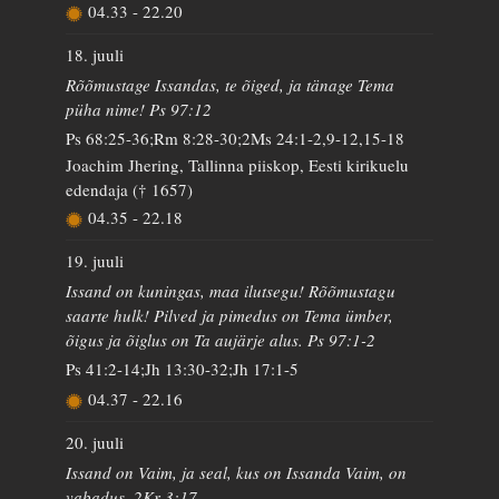
04.33
-
22.20
18. juuli
Rõõmustage Issandas, te õiged, ja tänage Tema
püha nime! Ps 97:12
Ps 68:25-36;Rm 8:28-30;2Ms 24:1-2,9-12,15-18
Joachim Jhering, Tallinna piiskop, Eesti kirikuelu
edendaja († 1657)
04.35
-
22.18
19. juuli
Issand on kuningas, maa ilutsegu! Rõõmustagu
saarte hulk! Pilved ja pimedus on Tema ümber,
õigus ja õiglus on Ta aujärje alus. Ps 97:1-2
Ps 41:2-14;Jh 13:30-32;Jh 17:1-5
04.37
-
22.16
20. juuli
Issand on Vaim, ja seal, kus on Issanda Vaim, on
vabadus. 2Kr 3:17