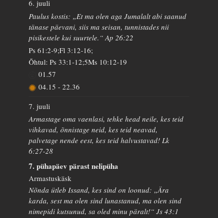
6. juuli
Paulus kostis: „Et ma olen aga Jumalalt abi saanud
tänase päevani, siis ma seisan, tunnistades nii
pisikestele kui suurtele.“ Ap 26:22
Ps 61:2-9;Fl 3:12-16;
Õhtul: Ps 33:1-12;5Ms 10:12-19
01.57
04.15
-
22.36
7. juuli
Armastage oma vaenlasi, tehke head neile, kes teid
vihkavad, õnnistage neid, kes teid neavad,
palvetage nende eest, kes teid halvustavad! Lk
6:27-28
7. pühapäev pärast nelipüha
Armastuskäsk
Nõnda ütleb Issand, kes sind on loonud: „Ära
karda, sest ma olen sind lunastanud, ma olen sind
nimepidi kutsunud, sa oled minu päralt!“ Js 43:1