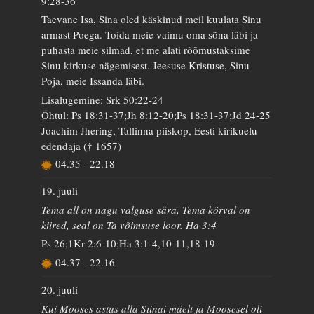
9:28-36
Taevane Isa, Sina oled käskinud meil kuulata Sinu
armast Poega. Toida meie vaimu oma sõna läbi ja
puhasta meie silmad, et me alati rõõmustaksime
Sinu kirkuse nägemisest. Jeesuse Kristuse, Sinu
Poja, meie Issanda läbi.
Lisalugemine: Srk 50:22-24
Õhtul: Ps 18:31-37;Jh 8:12-20;Ps 18:31-37;Jd 24-25
Joachim Jhering, Tallinna piiskop, Eesti kirikuelu
edendaja († 1657)
04.35
-
22.18
19. juuli
Tema all on nagu valguse sära, Tema kõrval on
kiired, seal on Ta võimsuse loor. Ha 3:4
Ps 26;1Kr 2:6-10;Ha 3:1-4,10-11,18-19
04.37
-
22.16
20. juuli
Kui Mooses astus alla Siinai mäelt ja Moosesel oli