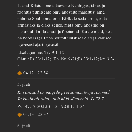
Issand Kristus, meie taevane Kuningas, tänus ja
rõõmus pühitseme Sinu apostlite mälestust ning
palume Sind: anna oma Kirikule seda armu, et ta
armastaks ja elaks selles, mida Sinu apostlid on
uskunud, kuulutanud ja õpetanud. Kuule meid, kes
Sa koos Isaga Püha Vaimu ühtsuses elad ja valitsed
igavesest ajast igavesti.
Lisalugemine: Trk 9:1-12
Õhtul: Ps 33:1-12;1Kn 19:19-21;Ps 33:1-12;Am 3:3-
8
04.12
-
22.38
5. juuli
Kui armsad on mägede peal sõnumitooja sammud.
Ta kuulutab rahu, toob häid sõnumeid. Js 52:7
Ps 147:12-20;Lk 6:12-19;Gl 1:11-24
04.13
-
22.37
6. juuli