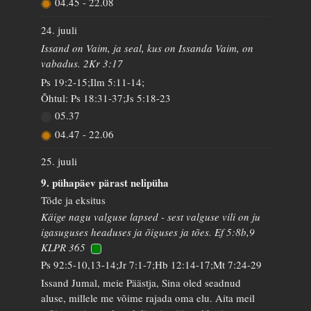
04.45
-
22.08
24. juuli
Issand on Vaim, ja seal, kus on Issanda Vaim, on
vabadus. 2Kr 3:17
Ps 19:2-15;Ilm 5:11-14;
Õhtul: Ps 18:31-37;Js 5:18-23
05.37
04.47
-
22.06
25. juuli
9. pühapäev pärast nelipüha
Tõde ja eksitus
Käige nagu valguse lapsed - sest valguse vili on ju
igasuguses headuses ja õiguses ja tões. Ef 5:8b,9
KLPR 365
Ps 92:5-10,13-14;Jr 7:1-7;Hb 12:14-17;Mt 7:24-29
Issand Jumal, meie Päästja, Sina oled seadnud
aluse, millele me võime rajada oma elu. Aita meil