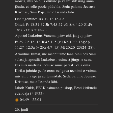
mõista, mis on elus oluline ja väärtuslik ning anna
jõudu, et selle poole püüelda. Seda palume Jeesuse
Kristuse, Sinu Poja, meie Issanda läbi.
Lisalugemine: Trk 12:13,16-19
Õhtul: Ps 18:31-37;Jh 7:45-52 või Srk 4:20-31;Ps
18:31-37;Js 5:18-23
Apostel Jaakobus Vanema päev ehk jaagupipäev
Ps 89:2,6,16–18;Jr 45:1–5 (v 1Kn 19:9–18);Ap
11:27–12:3a (v 2Kr 4:7–15);Mt 20:20–23(24–28);
Armuline Jumal, me meenutame täna Sinu ees Sinu
sulast ja apostlit Jaakobust, esimest jüngrite seas,
kes suri märtrina Jeesuse nime pärast. Vala oma
Kiriku juhtide peale ennastsalgava teenimise vaimu,
mis Sinu väge ja au tunnistab. Seda palume Jeesuse
Kristuse, meie Issanda läbi.
Jakob Kukk, EELK esimene piiskop, Eesti kirikuelu
edendaja († 1933)
04.49
-
22.04
26. juuli