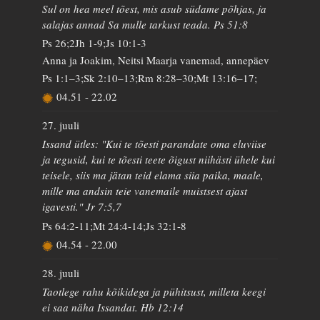
Sul on hea meel tõest, mis asub südame põhjas, ja
salajas annad Sa mulle tarkust teada. Ps 51:8
Ps 26;2Jh 1-9;Js 10:1-3
Anna ja Joakim, Neitsi Maarja vanemad, annepäev
Ps 1:1–3;Sk 2:10–13;Rm 8:28–30;Mt 13:16–17;
04.51
-
22.02
27. juuli
Issand ütles: "Kui te tõesti parandate oma eluviise
ja tegusid, kui te tõesti teete õigust niihästi ühele kui
teisele, siis ma jätan teid elama siia paika, maale,
mille ma andsin teie vanemaile muistsest ajast
igavesti." Jr 7:5,7
Ps 64:2-11;Mt 24:4-14;Js 32:1-8
04.54
-
22.00
28. juuli
Taotlege rahu kõikidega ja pühitsust, milleta keegi
ei saa näha Issandat. Hb 12:14