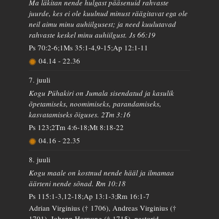
Ma läkitan nende hulgast pääsenuid rahvaste
juurde, kes ei ole kuulnud minust räägitavat ega ole
neil aimu minu auhiilgusest; ja need kuulutavad
rahvaste keskel minu auhiilgust. Js 66:19
Ps 70:2-6;1Ms 35:1-4,9-15;Ap 12:1-11
04.14
-
22.36
7. juuli
Kogu Pühakiri on Jumala sisendatud ja kasulik
õpetamiseks, noomimiseks, parandamiseks,
kasvatamiseks õiguses. 2Tm 3:16
Ps 123;2Tm 4:6-18;Mt 8:18-22
04.16
-
22.35
8. juuli
Kogu maale on kostnud nende hääl ja ilmamaa
äärteni nende sõnad. Rm 10:18
Ps 115:1-3,12-18;Ap 13:1-3;Rm 16:1-7
Adrian Virginius († 1706), Andreas Virginius (†
1701), Johann Hornung († 1715), pastorid,