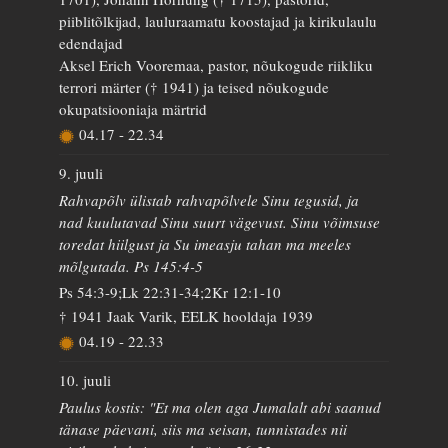
piiblitõlkijad, lauluraamatu koostajad ja kirikulaulu
edendajad
Aksel Erich Vooremaa, pastor, nõukogude riikliku
terrori märter († 1941) ja teised nõukogude
okupatsiooniaja märtrid
04.17
-
22.34
9. juuli
Rahvapõlv ülistab rahvapõlvele Sinu tegusid, ja
nad kuulutavad Sinu suurt vägevust. Sinu võimsuse
toredat hiilgust ja Su imeasju tahan ma meeles
mõlgutada. Ps 145:4-5
Ps 54:3-9;Lk 22:31-34;2Kr 12:1-10
† 1941 Jaak Varik, EELK hooldaja 1939
04.19
-
22.33
10. juuli
Paulus kostis: "Et ma olen aga Jumalalt abi saanud
tänase päevani, siis ma seisan, tunnistades nii