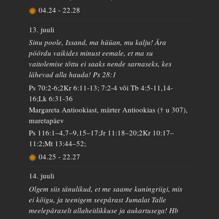
04.24
-
22.28
13. juuli
Sinu poole, Issand, ma hüüan, mu kalju! Ära
pöördu vaikides minust eemale, et ma su
vaitolemise tõttu ei saaks nende sarnaseks, kes
lähevad alla hauda! Ps 28:1
Ps 70:2-6;2Kr 6:11-13; 7:2-4 või Tb 4:5-11,14-
16;Lk 6:31-36
Margareta Antiookiast, märter Antiookias († u 307),
maretapäev
Ps 116:1–4,7–9,15–17;Jr 11:18–20;2Kr 10:17–
11:2;Mt 13:44–52;
04.25
-
22.27
14. juuli
Olgem siis tänulikud, et me saame kuningriigi, mis
ei kõigu, ja teenigem seepärast Jumalat Talle
meelepäraselt allaheitlikkuse ja aukartusega! Hb