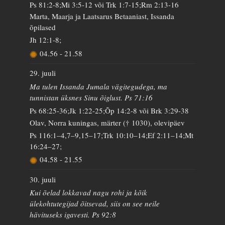
Ps 81:2-8;Mi 3:5-12 või Trk 1:7-15;Rm 2:13-16
Marta, Maarja ja Laatsarus Betaaniast, Issanda
õpilased
Jh 12:1-8;
04.56
-
21.58
29. juuli
Ma tulen Issanda Jumala vägitegudega, ma
tunnistan üksnes Sinu õiglust. Ps 71:16
Ps 68:25-36;Jk 1:22-25;Õp 14:2-8 või Brk 3:29-38
Olav, Norra kuningas, märter († 1030), olevipäev
Ps 116:1–4,7–9,15–17;Trk 10:10–14;Ef 2:11–14;Mt
16:24–27;
04.58
-
21.55
30. juuli
Kui õelad lokkavad nagu rohi ja kõik
ülekohtutegijad õitsevad, siis on see neile
hävituseks igavesti. Ps 92:8