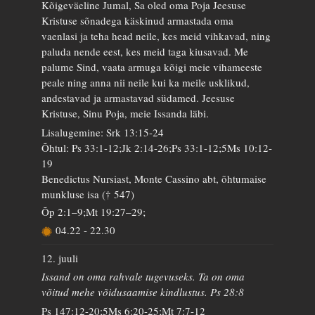
Kõigeväeline Jumal, Sa oled oma Poja Jeesuse
Kristuse sõnadega käskinud armastada oma
vaenlasi ja teha head neile, kes meid vihkavad, ning
paluda nende eest, kes meid taga kiusavad. Me
palume Sind, vaata armuga kõigi meie vihameeste
peale ning anna nii neile kui ka meile usklikud,
andestavad ja armastavad südamed. Jeesuse
Kristuse, Sinu Poja, meie Issanda läbi.
Lisalugemine: Srk 13:15-24
Õhtul: Ps 33:1-12;Jk 2:14-26;Ps 33:1-12;5Ms 10:12-
19
Benedictus Nursiast, Monte Cassino abt, õhtumaise
munkluse isa († 547)
Õp 2:1–9;Mt 19:27–29;
04.22
-
22.30
12. juuli
Issand on oma rahvale tugevuseks. Ta on oma
võitud mehe võidusaamise kindlustus. Ps 28:8
Ps 147:12-20;5Ms 6:20-25;Mt 7:7-12