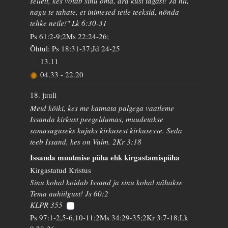
sellelt, kes võtab sinu oma, ära küsi tagasi! Ja nii,
nagu te tahate, et inimesed teile teeksid, nõnda
tehke neile!" Lk 6:30-31
Ps 61:2-9;2Ms 22:24-26;
Õhtul: Ps 18:31-37;Jd 24-25
13.11
04.33
-
22.20
18. juuli
Meid kõiki, kes me katmata palgega vaatleme
Issanda kirkust peegeldumas, muudetakse
samasuguseks kujuks kirkusest kirkusesse. Seda
teeb Issand, kes on Vaim. 2Kr 3:18
Issanda muutmise püha ehk kirgastamispüha
Kirgastatud Kristus
Sinu kohal koidab Issand ja sinu kohal nähakse
Tema auhiilgust! Js 60:2
KLPR 355
Ps 97:1-2,5-6,10-11;2Ms 34:29-35;2Kr 3:7-18;Lk