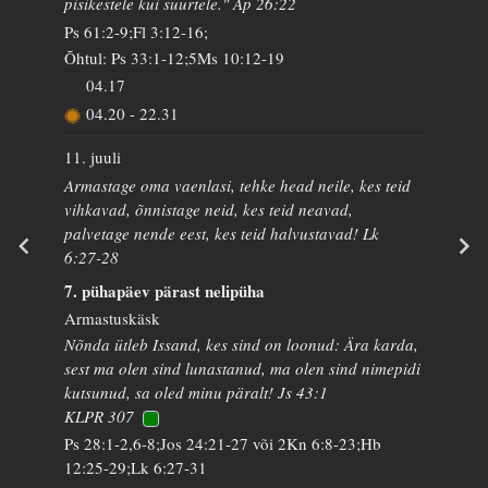
pisikestele kui suurtele." Ap 26:22
Ps 61:2-9;Fl 3:12-16;
Õhtul: Ps 33:1-12;5Ms 10:12-19
04.17
04.20
-
22.31
11. juuli
Armastage oma vaenlasi, tehke head neile, kes teid
vihkavad, õnnistage neid, kes teid neavad,
palvetage nende eest, kes teid halvustavad! Lk
6:27-28
7. pühapäev pärast nelipüha
Armastuskäsk
Nõnda ütleb Issand, kes sind on loonud: Ära karda,
sest ma olen sind lunastanud, ma olen sind nimepidi
kutsunud, sa oled minu päralt! Js 43:1
KLPR 307
Ps 28:1-2,6-8;Jos 24:21-27 või 2Kn 6:8-23;Hb
12:25-29;Lk 6:27-31