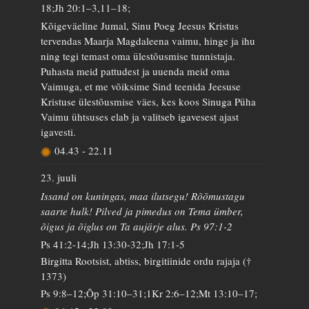
18;Jh 20:1–3,11–18;
Kõigeväeline Jumal, Sinu Poeg Jeesus Kristus
tervendas Maarja Magdaleena vaimu, hinge ja ihu
ning tegi temast oma ülestõusmise tunnistaja.
Puhasta meid pattudest ja uuenda meid oma
Vaimuga, et me võiksime Sind teenida Jeesuse
Kristuse ülestõusmise väes, kes koos Sinuga Püha
Vaimu ühtsuses elab ja valitseb igavesest ajast
igavesti.
04.43
-
22.11
23. juuli
Issand on kuningas, maa ilutsegu! Rõõmustagu
saarte hulk! Pilved ja pimedus on Tema ümber,
õigus ja õiglus on Ta aujärje alus. Ps 97:1-2
Ps 41:2-14;Jh 13:30-32;Jh 17:1-5
Birgitta Rootsist, abtiss, birgitiinide ordu rajaja (†
1373)
Ps 9:8–12;Õp 31:10–31;1Kr 2:6–12;Mt 13:10–17;