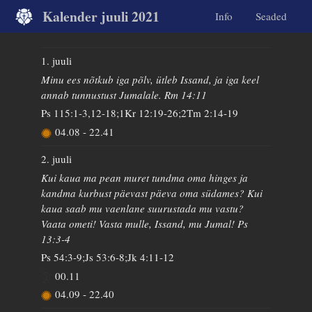
Kalender juuli 2021
Info
Seaded
1. juuli
Minu ees nõtkub iga põlv, ütleb Issand, ja iga keel
annab tunnustust Jumalale. Rm 14:11
Ps 115:1-3,12-18;1Kr 12:19-26;2Tm 2:14-19
04.08
-
22.41
2. juuli
Kui kaua ma pean muret tundma oma hinges ja
kandma kurbust päevast päeva oma südames? Kui
kaua saab mu vaenlane suurustada mu vastu?
Vaata ometi! Vasta mulle, Issand, mu Jumal! Ps
13:3-4
Ps 54:3-9;Js 53:6-8;Jk 4:11-12
00.11
04.09
-
22.40