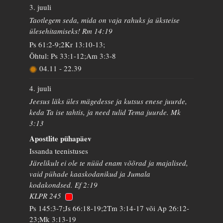
3. juuli
Taotlegem seda, mida on vaja rahuks ja üksteise
ülesehitamiseks! Rm 14:19
Ps 61:2-9;2Kr 13:10-13;
Õhtul: Ps 33:1-12;Am 3:3-8
04.11
-
22.39
4. juuli
Jeesus läks üles mägedesse ja kutsus enese juurde,
keda Ta ise tahtis, ja need tulid Tema juurde. Mk
3:13
Apostlite pühapäev
Issanda teenistuses
Järelikult ei ole te nüüd enam võõrad ja majalised,
vaid pühade kaaskodanikud ja Jumala
kodakondsed. Ef 2:19
KLPR 245
Ps 145:3-7;Js 66:18-19;2Tm 3:14-17 või Ap 26:12-
23;Mk 3:13-19