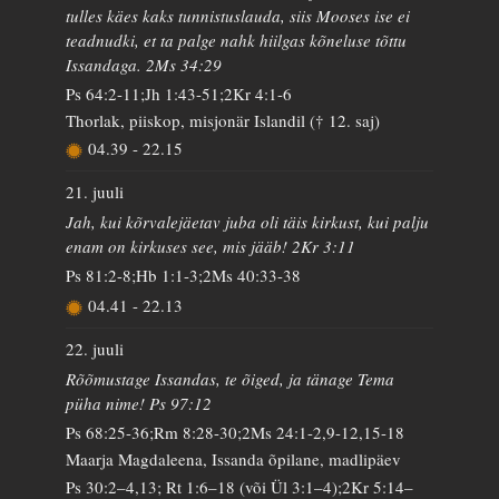
tulles käes kaks tunnistuslauda, siis Mooses ise ei
teadnudki, et ta palge nahk hiilgas kõneluse tõttu
Issandaga. 2Ms 34:29
Ps 64:2-11;Jh 1:43-51;2Kr 4:1-6
Thorlak, piiskop, misjonär Islandil († 12. saj)
04.39
-
22.15
21. juuli
Jah, kui kõrvalejäetav juba oli täis kirkust, kui palju
enam on kirkuses see, mis jääb! 2Kr 3:11
Ps 81:2-8;Hb 1:1-3;2Ms 40:33-38
04.41
-
22.13
22. juuli
Rõõmustage Issandas, te õiged, ja tänage Tema
püha nime! Ps 97:12
Ps 68:25-36;Rm 8:28-30;2Ms 24:1-2,9-12,15-18
Maarja Magdaleena, Issanda õpilane, madlipäev
Ps 30:2–4,13; Rt 1:6–18 (või Ül 3:1–4);2Kr 5:14–