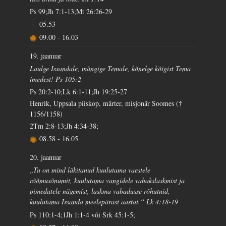
Ps 99;Jh 7:1-13;Mt 26:26-29
05.53
09.00
-
16.03
19. jaanuar
Laulge Issandale, mängige Temale, kõnelge kõigist Tema
imedest! Ps 105:2
Ps 20:2-10;Lk 6:1-11;Jh 19:25-27
Henrik, Uppsala piiskop, märter, misjonär Soomes (†
1156/1158)
2Tm 2:8-13;Jh 4:34-38;
08.58
-
16.05
20. jaanuar
„Ta on mind läkitanud kuulutama vaestele
rõõmusõnumit, kuulutama vangidele vabakslaskmist ja
pimedatele nägemist, laskma vabadusse rõhutuid,
kuulutama Issanda meelepärast aastat.“ Lk 4:18-19
Ps 110:1-4;1Jh 1:1-4 või Srk 45:1-5;