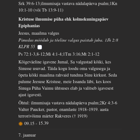
Srk 39:6-13;ilmumisaja vastava nädalapäeva psalm;1Kn
10:1-10 (või Tb 13:9-11)
Kristuse ilmumise püha ehk kolmekuningapäev
Epiphanias
Jeesus, maailma valgus
Pimedus möödub ja tõeline valgus paistab juba. 1Jh 2:8
KLPR 55
Ps 72:1-3,8-12;Mi 4:1-4;1Tm 3:16;Mt 2:1-12
Kõigeväeline igavene Jumal, Sa valgustad kõiki, kes
Sinusse usuvad. Täida kogu loodu oma valgusega ja
õpeta kõiki maailma rahvaid tundma Sinu kirkust. Seda
palume Jeesuse Kristuse, meie Issanda läbi, kes koos
Sinuga Püha Vaimu ühtsuses elab ja valitseb igavesest
ajast igavesti.
Õhtul: ilmumisaja vastava nädalapäeva psalm;2Kr 4:3-6
Valter Paucker, pastor, enamlaste 1918–1919. aasta
terrorivõimu märter Rakveres († 1919)
09.15
-
15.39
7. jaanuar