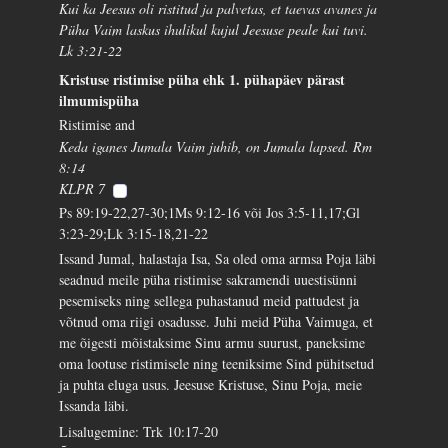
Kui ka Jeesus oli ristitud ja palvetas, et taevas avanes ja
Püha Vaim laskus ihulikul kujul Jeesuse peale kui tuvi.
Lk 3:21-22
Kristuse ristimise püha ehk 1. pühapäev pärast
ilmumispüha
Ristimise and
Keda iganes Jumala Vaim juhib, on Jumala lapsed. Rm
8:14
KLPR 7
Ps 89:19-22,27-30;1Ms 9:12-16 või Jos 3:5-11,17;Gl
3:23-29;Lk 3:15-18,21-22
Issand Jumal, halastaja Isa, Sa oled oma armsa Poja läbi
seadnud meile püha ristimise sakramendi uuestisünni
pesemiseks ning sellega puhastanud meid pattudest ja
võtnud oma riigi osadusse. Juhi meid Püha Vaimuga, et
me õigesti mõistaksime Sinu armu suurust, paneksime
oma lootuse ristimisele ning teeniksime Sind pühitsetud
ja puhta eluga usus. Jeesuse Kristuse, Sinu Poja, meie
Issanda läbi.
Lisalugemine: Trk 10:17-20