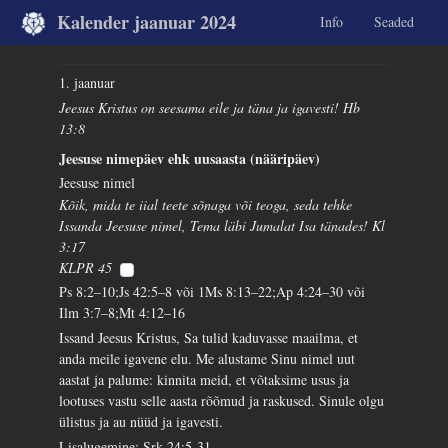
Kalender jaanuar 2024
Info
Seaded
1. jaanuar
Jeesus Kristus on seesama eile ja täna ja igavesti! Hb
13:8
Jeesuse nimepäev ehk uusaasta (nääripäev)
Jeesuse nimel
Kõik, mida te iial teete sõnaga või teoga, seda tehke
Issanda Jeesuse nimel, Tema läbi Jumalat Isa tänades! Kl
3:17
KLPR 45
Ps 8:2–10;Js 42:5–8 või 1Ms 8:13–22;Ap 4:24–30 või
Ilm 3:7–8;Mt 4:12–16
Issand Jeesus Kristus, Sa tulid kaduvasse maailma, et
anda meile igavene elu. Me alustame Sinu nimel uut
aastat ja palume: kinnita meid, et võtaksime usus ja
lootuses vastu selle aasta rõõmud ja raskused. Sinule olgu
ülistus ja au nüüd ja igavesti.
Lisalugemine: Srk 24:5-31