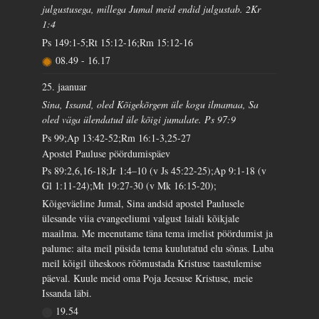
julgustusega, millega Jumal meid endid julgustab. 2Kr
1:4
Ps 149:1-5;Rt 15:12-16;Rm 15:12-16
08.49
-
16.17
25. jaanuar
Sina, Issand, oled Kõigekõrgem üle kogu ilmamaa, Sa
oled väga ülendatud üle kõigi jumalate. Ps 97:9
Ps 99;Ap 13:42-52;Rm 16:1-3,25-27
Apostel Pauluse pöördumispäev
Ps 89:2,6,16-18;Jr 1:4–10 (v Js 45:22-25);Ap 9:1-18 (v
Gl 1:11-24);Mt 19:27-30 (v Mk 16:15-20);
Kõigeväeline Jumal, Sina andsid apostel Paulusele
ülesande viia evangeeliumi valgust laiali kõikjale
maailma. Me meenutame täna tema imelist pöördumist ja
palume: aita meil püsida tema kuulutatud elu sõnas. Luba
meil kõigil üheskoos rõõmustada Kristuse taastulemise
päeval. Kuule meid oma Poja Jeesuse Kristuse, meie
Issanda läbi.
19.54