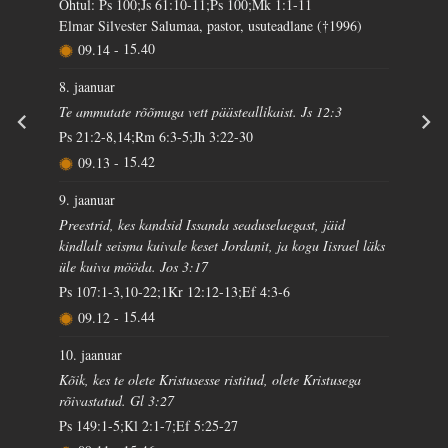
Õhtul: Ps 100;Js 61:10-11;Ps 100;Mk 1:1-11
Elmar Silvester Salumaa, pastor, usuteadlane (†1996)
09.14
-
15.40
8. jaanuar
Te ammutate rõõmuga vett päästeallikaist. Js 12:3
Ps 21:2-8,14;Rm 6:3-5;Jh 3:22-30
09.13
-
15.42
9. jaanuar
Preestrid, kes kandsid Issanda seaduselaegast, jäid
kindlalt seisma kuivale keset Jordanit, ja kogu Iisrael läks
üle kuiva mööda. Jos 3:17
Ps 107:1-3,10-22;1Kr 12:12-13;Ef 4:3-6
09.12
-
15.44
10. jaanuar
Kõik, kes te olete Kristusesse ristitud, olete Kristusega
rõivastatud. Gl 3:27
Ps 149:1-5;Kl 2:1-7;Ef 5:25-27