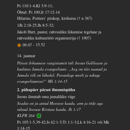
Ps 110:1-4;Kl 3:9-11;
Õhtul: Ps 100;Jr 17:12-14
Hilarius, Poitiers’ piiskop, kirikuisa († u 367)
1Jh 2:18-25;Jh 8:5-32;
Jakob Hurt, pastor, rahvusliku liikumise tegelane ja
rahvusliku kultuuritöö organiseerija († 1907)
09.07
-
15.52
14. jaanuar
Pärast Johannese vangistamist tuli Jeesus Galileasse ja
kuulutas Jumala evangeeliumi: „Aeg on täis saanud ja
Jumala riik on lähedal. Parandage meelt ja uskuge
evangeeliumisse!“ Mk 1:14-15
2. pühapäev pärast ilmumispüha
Jeesus ilmutab oma jumalikku väge
Seadus on ju antud Moosese kaudu, arm ja tõde aga
tulnud Jeesuse Kristuse kaudu. Jh 1:17
KLPR 264
Ps 105:1-5,39-42;Js 62:1-3;Tt 1:1-3;Lk 4:16-21 või Mk
1:14-15