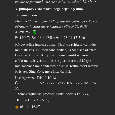
me oleme ju teinud, mis meie kohus oli teha.“ Lk 17:10
3. pühapäev enne paastuaega Septuagesima
Teenimatu arm
Me ei heida oma anumisi Su palge ette mitte oma õiguse
pärast, vaid Sinu suure halastuse pärast! Tn 9:18
KLPR 267
Ps 18:2-7;1Sm 16:1-13;Rm 9:11-23;Lk 17:7-10
Kõigeväeline igavene Jumal, Sinul on rohkem valmidust
meid kuulata, kui meil Sind paluda, ja Sina annad enam,
kui meie küsime. Kingi meile oma täiuslikud annid,
ehkki me seda väärt ei ole, ning vabasta meid kõigest,
mis koormab meie südametunnistust. Kuule meid Jeesuse
Kristuse, Sinu Poja, meie Issanda läbi.
Lisalugemine: Trk 10:10-14
Õhtul: Ps 105:1,7-22;2Kr 6:1-2;Ps 105:1,7-22;1Ms 6:9-
22
Thomas Aquinost, preester, kiriku õpetaja († 1274)
1Kr 2:9-16;Jk 3:17-18;
08.41
-
16.27