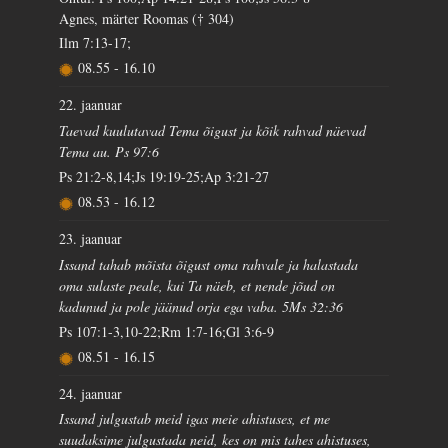
Agnes, märter Roomas († 304)
Ilm 7:13-17;
08.55
-
16.10
22. jaanuar
Taevad kuulutavad Tema õigust ja kõik rahvad näevad
Tema au. Ps 97:6
Ps 21:2-8,14;Js 19:19-25;Ap 3:21-27
08.53
-
16.12
23. jaanuar
Issand tahab mõista õigust oma rahvale ja halastada
oma sulaste peale, kui Ta näeb, et nende jõud on
kadunud ja pole jäänud orja ega vaba. 5Ms 32:36
Ps 107:1-3,10-22;Rm 1:7-16;Gl 3:6-9
08.51
-
16.15
24. jaanuar
Issand julgustab meid igas meie ahistuses, et me
suudaksime julgustada neid, kes on mis tahes ahistuses,