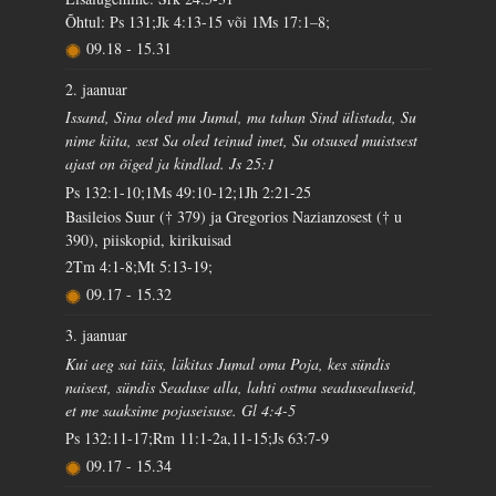
Õhtul: Ps 131;Jk 4:13-15 või 1Ms 17:1–8;
09.18
-
15.31
2. jaanuar
Issand, Sina oled mu Jumal, ma tahan Sind ülistada, Su
nime kiita, sest Sa oled teinud imet, Su otsused muistsest
ajast on õiged ja kindlad. Js 25:1
Ps 132:1-10;1Ms 49:10-12;1Jh 2:21-25
Basileios Suur († 379) ja Gregorios Nazianzosest († u
390), piiskopid, kirikuisad
2Tm 4:1-8;Mt 5:13-19;
09.17
-
15.32
3. jaanuar
Kui aeg sai täis, läkitas Jumal oma Poja, kes sündis
naisest, sündis Seaduse alla, lahti ostma seadusealuseid,
et me saaksime pojaseisuse. Gl 4:4-5
Ps 132:11-17;Rm 11:1-2a,11-15;Js 63:7-9
09.17
-
15.34