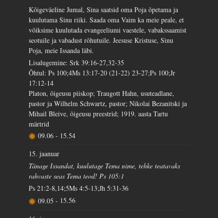
Kõigeväeline Jumal, Sina saatsid oma Poja õpetama ja
kuulutama Sinu riiki. Saada oma Vaim ka meie peale, et
võiksime kuulutada evangeeliumi vaestele, vabakssaamist
seotuile ja vabadust rõhutuile. Jeesuse Kristuse, Sinu
Poja, meie Issanda läbi.
Lisalugemine: Srk 39:16-27,32-35
Õhtul: Ps 100;4Ms 13:17-20 (21-22) 23-27;Ps 100;Jr
17:12-14
Platon, õigeusu piiskop; Traugott Hahn, usuteadlane,
pastor ja Wilhelm Schwartz, pastor; Nikolai Bezanitski ja
Mihail Bleive, õigeusu preestrid; 1919. aasta Tartu
märtrid
09.06
-
15.54
15. jaanuar
Tänage Issandat, kuulutage Tema nime, tehke teatavaks
rahvaste seas Tema teod! Ps 105:1
Ps 21:2-8,14;5Ms 4:5-13;Jh 5:31-36
09.05
-
15.56