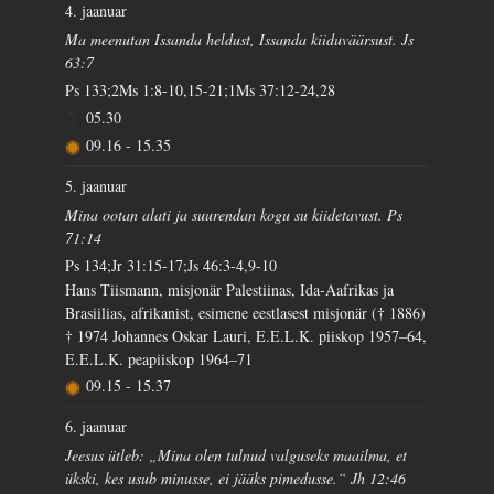
4. jaanuar
Ma meenutan Issanda heldust, Issanda kiiduväärsust. Js
63:7
Ps 133;2Ms 1:8-10,15-21;1Ms 37:12-24,28
05.30
09.16
-
15.35
5. jaanuar
Mina ootan alati ja suurendan kogu su kiidetavust. Ps
71:14
Ps 134;Jr 31:15-17;Js 46:3-4,9-10
Hans Tiismann, misjonär Palestiinas, Ida-Aafrikas ja
Brasiilias, afrikanist, esimene eestlasest misjonär († 1886)
† 1974 Johannes Oskar Lauri, E.E.L.K. piiskop 1957–64,
E.E.L.K. peapiiskop 1964–71
09.15
-
15.37
6. jaanuar
Jeesus ütleb: „Mina olen tulnud valguseks maailma, et
ükski, kes usub minusse, ei jääks pimedusse.“ Jh 12:46