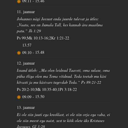
09.11
-
15.46
11. jaanuar
Johannes nägi Jeesust enda juurde tulevat ja ütles:
„Vaata, see on Jumala Tall, kes kannab ära maailma
patu.“ Jh 1:29
Ps 99;Mk 10:13-16;2Kr 1:21-22
13.57
09.10
-
15.48
12. jaanuar
Issand ütleb: „Ma olen leidnud Taaveti, oma sulase, oma
püha õliga olen ma Tema võidnud. Teda toetab mu käsi
kõvasti ja mu käsivars tugevdab Teda.“ Ps 89:21-22
Ps 20:2-10;Mk 10:35-40;1Pt 3:18-22
09.09
-
15.50
13. jaanuar
Ei ole siin juuti ega kreeklast, ei ole siin orja ega vaba, ei
ole siin meest ega naist, sest te kõik olete üks Kristuses
Jeesuses. Gl 3:28