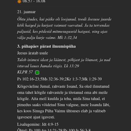
08.57
-
16.08
21. jaanuar
Õhtu jõudes, kui päike oli loojunud, toodi Jeesuse juurde
kõik haiged ja kurjast vaimust vaevatud. Ja ta tervendas
paljusid, kes põdesid mitmesuguseid haigusi, ning ajas
välja palju kurje vaime. Mk 1:32,34
3. pühapäev pärast ilmumispüha
Jeesus äratab usule
Tuleb inimesi idast ja läänest, põhjast ja lõunast, ja nad
istuvad lauas Jumala riigis. Lk 13:29
KLPR 57
Ps 102:16-23;5Ms 32:36-39;2Kr 1:3-7;Mk 1:29-39
Kõigeväeline Jumal, rahvaste Issand, Sa oled ilmutanud
oma tahet kõigile rahvastele ja tõotanud oma abi meile
kõigile. Aita meil kuulda ja teha, mida Sina tahad, et
pimedus saaks võidetud Sinu valguse, meie Issanda läbi,
kes koos Sinuga Püha Vaimu ühtsuses elab ja valitseb
igavesest ajast igavesti.
Lisalugemine: Jdt 4:9-15
Õhtul: Ps 100;Ap 14:21-28;Ps 100;Js 56:3-8