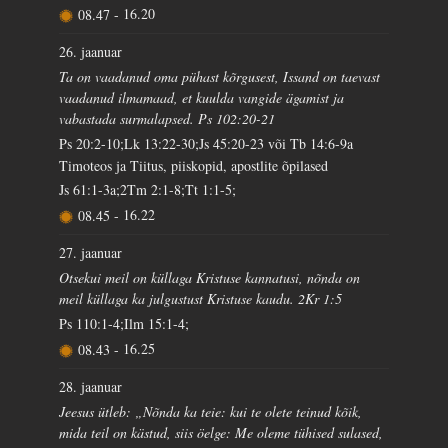
08.47
-
16.20
26. jaanuar
Ta on vaadanud oma pühast kõrgusest, Issand on taevast
vaadanud ilmamaad, et kuulda vangide ägamist ja
vabastada surmalapsed. Ps 102:20-21
Ps 20:2-10;Lk 13:22-30;Js 45:20-23 või Tb 14:6-9a
Timoteos ja Tiitus, piiskopid, apostlite õpilased
Js 61:1-3a;2Tm 2:1-8;Tt 1:1-5;
08.45
-
16.22
27. jaanuar
Otsekui meil on küllaga Kristuse kannatusi, nõnda on
meil küllaga ka julgustust Kristuse kaudu. 2Kr 1:5
Ps 110:1-4;Ilm 15:1-4;
08.43
-
16.25
28. jaanuar
Jeesus ütleb: „Nõnda ka teie: kui te olete teinud kõik,
mida teil on kästud, siis öelge: Me oleme tühised sulased,