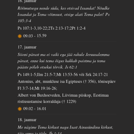
16. jaanuar
Rõõmutsegu nende süda, kes otsivad Issandat! Nõudke
Issandat ja Tema võimsust, otsige alati Tema palet! Ps
105:3-4
Ps 107:1-3,10-22;2Ts 2:13-17;2Pt 1:2-4
09.03
-
15.59
17. jaanuar
Siioni pärast ma ei vaiki ega jää rahule Jeruusalemma
pärast, enne kui tema õigus hakkab paistma ja tema
pääste põleb otsekui tõrvik. Js 62:1
Ps 149:1-5;Ilm 21:5-7;Mt 13:53-56 või Srk 24:17-21
Antonius, abt, munkluse isa Egiptuses († 356), tõnisepäev
Fl 3:7-14;Mt 19:16-26;
Albert von Buxhoeveden, Liivimaa piiskop, Eestimaa
ristiusustamise korraldaja († 1229)
09.02
-
16.01
18. jaanuar
Me nägime Tema kirkust nagu Isast Ainusündinu kirkust,
täis armu ja tõde. Jh 1:14