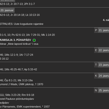
62:6-13; Jr 20:7-13; 2Pt 3:1-7
20. jaanuar
62:6-13; Jr 20:14-18; Lk 10:13-16
4. n
STPALVES: Uute koguduste rajamine
P
21. jaan
3:1-5, 10; Ps 62:6-13; 1Kr 7:29-31; Mk 1:14-20
MUMISAJA 3. PÜHAPÄEV
binar „Meie lapsed kirikus“ I osa
E
22. jaan
46; 1Ms 12:1-9; 1Kr 7:17-24
3 16:12
T
23. jaan
46; 1Ms 45:25-46:7; Ap 5:33-42
K
24. jaan
46; Õp 8:1-21; Mk 3:13-19a
ymond J Wade, ÜMK piiskop, † 1970
N
25. jaan
111; 5Ms 3:23-29; Rm 9:6-18
ostel Pauluse pöördumispäev
vlipäev
v Pärnamets, EMK superintendent, * 1937