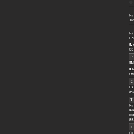
Ps 
Joh
Ps 
Hol
5. 
EE
P
5Ms
IL
Od
E
Ps 
8:3
T
Ps 
Kä
Ku
EE
K
Ps 