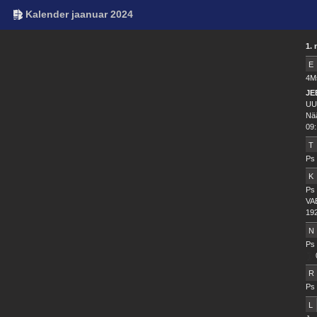
Kalender jaanuar 2024
1. 
E
4Ms
JE
UU
Nä
09:
T
Ps 
K
Ps 
VA
192
N
Ps 
R
Ps 
L