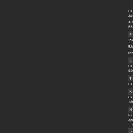
Ps 
Jak
3. 
EE
P
1Sm
IL
ro
E
Ps 
9:0
T
Ps 
K
Ps 
Tõ
N
Ps 
Apo
R