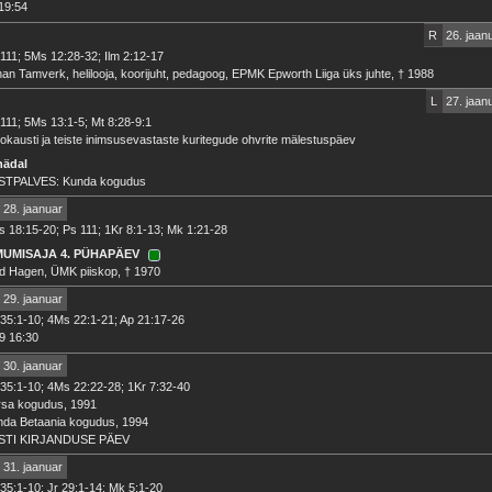
19:54
R
26. jaan
111; 5Ms 12:28-32; Ilm 2:12-17
an Tamverk, helilooja, koorijuht, pedagoog, EPMK Epworth Liiga üks juhte, † 1988
L
27. jaan
111; 5Ms 13:1-5; Mt 8:28-9:1
okausti ja teiste inimsusevastaste kuritegude ohvrite mälestuspäev
nädal
STPALVES: Kunda kogudus
28. jaanuar
 18:15-20; Ps 111; 1Kr 8:1-13; Mk 1:21-28
MUMISAJA 4. PÜHAPÄEV
d Hagen, ÜMK piiskop, † 1970
29. jaanuar
35:1-10; 4Ms 22:1-21; Ap 21:17-26
9 16:30
30. jaanuar
35:1-10; 4Ms 22:22-28; 1Kr 7:32-40
rsa kogudus, 1991
nda Betaania kogudus, 1994
STI KIRJANDUSE PÄEV
31. jaanuar
35:1-10; Jr 29:1-14; Mk 5:1-20