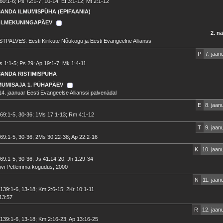
60:1-6; Ps 72:1-7, 10-14; Ef 3:1-12; Mt 2:1-12
SANDA ILMUMISPÜHA (EPIFAANIA)
LMEKUNINGAPÄEV
2. n
TPALVES: Eesti Kirikute Nõukogu ja Eesti Evangeelne Allianss
P
7. jaan
 1:1-5; Ps 29: Ap 19:1-7: Mk 1:4-11
SANDA RISTIMISPÜHA
MUMISAJA 1. PÜHAPÄEV
14. jaanuar Eesti Evangeelse Allianssi palvenädal
E
8. jaan
69:1-5, 30-36; 1Ms 17:1-13; Rm 4:1-12
T
9. jaan
69:1-5, 30-36; 2Ms 30:22-38; Ap 22:2-16
K
10. jaan
69:1-5, 30-36; Js 41:14-20; Jh 1:29-34
hvi Petlemma kogudus, 2000
N
11. jaan
139:1-6, 13-18; Km 2:6-15; 2Kr 10:1-11
13:57
R
12. jaan
139:1-6, 13-18; Km 2:16-23; Ap 13:16-25