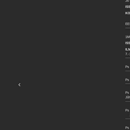
Js 
IS
KO
EES
1Ms
IS
IL
7.-
Ps 
Ps 
Ps 
Jõ
Ps 
Ps 