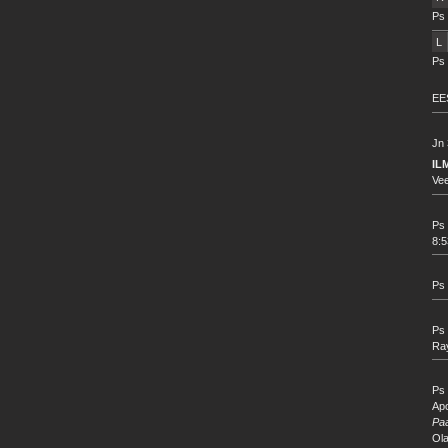
Ps 
L
Ps 
EE
Jn 
IL
Vee
Ps 
8:5
Ps 
Ps 
Ra
Ps 
Ap
Paa
Ola