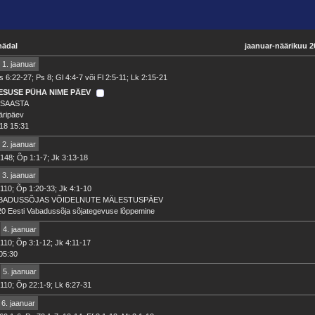
nädal
jaanuar-näärikuu 2
1. jaanuar
 6:22-27; Ps 8; Gl 4:4-7 või Fl 2:5-11; Lk 2:15-21
ESUSE PÜHA NIME PÄEV
SAASTA
äripäev
18 15:31
2. jaanuar
148; Õp 1:1-7; Jk 3:13-18
3. jaanuar
110; Õp 1:20-33; Jk 4:1-10
BADUSSÕJAS VÕIDELNUTE MÄLESTUSPÄEV
0 Eesti Vabadussõja sõjategevuse lõppemine
4. jaanuar
110; Õp 3:1-12; Jk 4:11-17
05:30
5. jaanuar
110; Õp 22:1-9; Lk 6:27-31
6. jaanuar