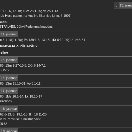
L
13. jaan
139:1-6, 13-18; 1Sm 2:21-25; Mt 25:1-13
ob Hurt, pastor, rahvusliku liikumise juhte, † 1907
nädal
STPALVES: Jõhvi Petlemma kogudus
14. jaanuar
 3:1-10(11-20); Ps 139:1-6, 13-18; 1Kr 6:12-20; Jh 1:43-51
MUMISAJA 2. PÜHAPÄEV
heline
15. jaanuar
86; 1Sm 9:27-10:8; 2Kr 6:14-7:1
5 15:56
16. jaanuar
86; 1Sm 15:10-31; Ap 5:1-11
17. jaanuar
86; 1Ms 16:1-14; Lk 18:15-17
nisepäev
18. jaanuar
62:6-13; Jr 19:1-15; Ilm 18:11-20
stel Peetruse tunnistuspäev
05:53
19. jaanuar