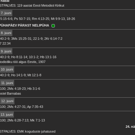
 nädal
TPALVES: 119 aastat Eesti Metodisti Kirikut
7. juuni
5:15-6:6; Ps 50:7-15; Rm 4:13-25; Mt 9:9-13, 18-26
 PÜHAPÄEV PÄRAST NELIPÜHA
8. juuni
40:2-9; 3Ms 15:25-31; 22:1-9; 2Kr 6:14-7:2
7 22:34
9. juuni
40:2-9; Ho 8:11-14; 10:1-2; Hb 13:1-16
odistliku töö algus Eestis, 1907
10. juuni
40:2-9; Ho 14:1-9; Mt 12:1-8
11. juuni
100; 2Ms 4:18-23; Hb 3:1-6
ostel Barnabas
12. juuni
100; 2Ms 4:27-31; Ap 7:35-43
13. juuni
100; 2Ms 6:28-7:13; Mk 7:1-13
24. n
STPALVES: EMK koguduste juhatused