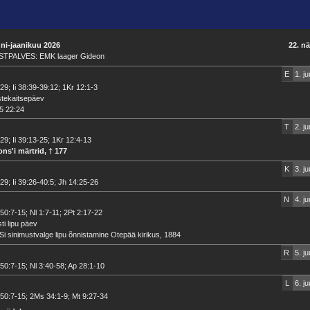
uni-jaanikuu 2026
22. n
STPALVES: EMK laager Gideon
E
1. ju
29; Ii 38:39-39:12; 1Kr 12:1-3
stekaitsepäev
5 22:24
T
2. ju
29; Ii 39:13-25; 1Kr 12:4-13
ns'i märtrid, † 177
K
3. ju
29; Ii 39:26-40:5; Jh 14:25-26
N
4. ju
50:7-15; Nl 1:7-11; 2Pt 2:17-22
ti lipu päev
i sinimustvalge lipu õnnistamine Otepää kirikus, 1884
R
5. ju
50:7-15; Nl 3:40-58; Ap 28:1-10
L
6. ju
50:7-15; 2Ms 34:1-9; Mt 9:27-34