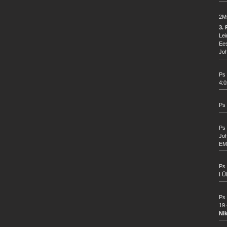
2Ms
3.
Le
Ees
Joh
Ps 
4:0
Ps 
Ps 
Joh
EM
Ps 
I Ü
Ps 
19
Ni