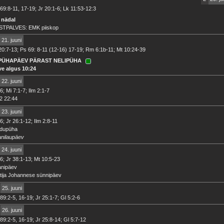
69:8-11, 17-19; Jr 20:1-6; Lk 11:53-12:3
 nädal
STPALVES: EMK piiskop
21. juuni
20:7-13; Ps 69: 8-11 (12-16) 17-19; Rm 6:1b-11; Mt 10:24-39
 PÜHAPÄEV PÄRAST NELIPÜHA
ve algus 10:24
22. juuni
6; Mi 7:1-7; Ilm 2:1-7
2 22:44
23. juuni
6; Jr 26:1-12; Ilm 2:8-11
idupüha
anilaupäev
24. juuni
6; Jr 38:1-13; Mt 10:5-23
anipäev
tija Johannese sünnipäev
25. juuni
89:2-5, 16-19; Jr 25:1-7; Gl 5:2-6
26. juuni
89:2-5, 16-19; Jr 25:8-14; Gl 5:7-12