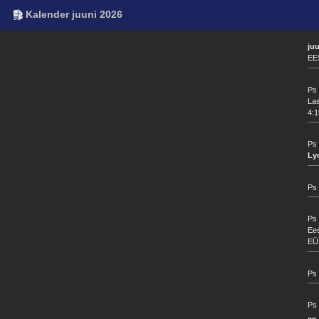
Kalender juuni 2026
ju
EE
Ps 
La
4:1
Ps 
Lyo
Ps 
Ps 
Ees
EÜS
Ps 
Ps 