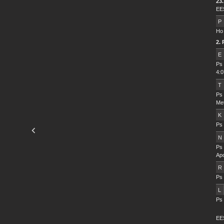
23.
EES
P
Ho 
2.
E
Ps 
4:0
T
Ps 
Met
K
Ps 
N
Ps 
Ap
R
Ps 
L
Ps 
EE