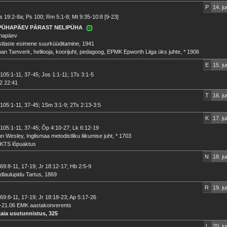
P
14. ju
 19:2-8a; Ps 100; Rm 5:1-8; Mt 9:35-10:8 [9-23]
 PÜHAPÄEV PÄRAST NELIPÜHA
inapäev
tlaste esimene suurküüditamine, 1941
an Tamverk, helilooja, koorijuht, pedagoog, EPMK Epworth Liiga üks juhte, * 1906
E
15. ju
105:1-11, 37-45; Jos 1:1-11; 1Ts 3:1-5
2 22:41
T
16. ju
105:1-11, 37-45; 1Sm 3:1-9; 2Ts 2:13-3:5
K
17. ju
105:1-11, 37-45; Õp 4:10-27; Lk 6:12-19
n Wesley, Inglismaa metodistliku liikumise juht, * 1703
KTS lõpuaktus
N
18. ju
69:8-11, 17-19; Jr 18:12-17; Hb 2:5-9
ldlaulupidu Tartus, 1869
R
19. ju
69:8-11, 17-19; Jr 18:18-23; Ap 5:17-26
.-21.06 EMK aastakonverents
kaia usutunnistus, 325
L
20. ju