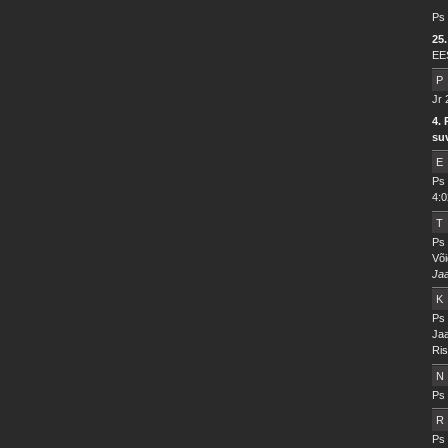
Ps 
25.
EE
P
Jr 
4.
su
E
Ps 
4:0
T
Ps 
Võ
Ja
K
Ps 
Ja
Ris
N
Ps 
R
Ps 