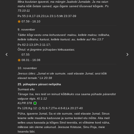
Mina kuulutan igavesti, ma mängin Jaakobi Jumalale. Ja ma raiun
maha kõik õelate sarved, aga õigete sarved tõusevad kõrgele. Ps
75:10-11
Ps 55:2-9,17-19,23;Lk 23:1-5;Mt 23:37-39
07.59
-
16.10
9. november
Täitke kõigi vastu oma kohustused: maksu, kellele maksu; tolliraha,
kellele tolliraha; kartust, kellele kartust; au, kellele au! Rm 13:7
Ps 62:2-13;1Pt 2:11-17;
Õhtul: vt järgmine pühapäev kirikuaastas;
07.55
08.01
-
16.08
10. november
Jeesus ütles: „Jumal ei ole surnute, vaid elavate Jumal, sest kõik
elavad temale.“ Lk 20:38
25. pühapäev pärast nelipüha
Surmast ellu
Tänage Isa, kes teid on teinud kõlblikuks osa saama pühade pärandist
valguse riigis. Kl 1:12
KLPR 378
Ps 126;Kg 12: (1-5) 6-7;2Tm 4:6-8;Lk 20:27-40
Püha, igavene Jumal, Sa ei ole surnute, vaid elavate Jumal. Sinus
leiame selle maailma kaduvuse ja surma keskel elu mõtte. Aita meil
selles usus kasvada ja kõiges Sind teenida, et võiksime kord näha,
millesse siin oleme uskunud. Jeesuse Kristuse, Sinu Poja, meie
Issanda läbi.