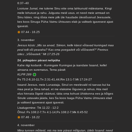
6:37–40
Lootuse Jumal, me tuleme Sinu ette oma lahkunuid mälestama. Kingi
meile lohutust ja rahu. Julgusta meid usus, et need meie armsad on
Sinu kätes, ning tõsta meie pilk üle haudade ülestõusnud Jeesusele,
kes koos Sinuga Püha Vaimu ühtsuses elab ja valitseb igavesest ajast
igavesti.
07.44
-
16.25
3. november
Jeesus küsis: „Mis sa arvad, Siimon, kelle käest võtavad kuningad maa
peal tolli või pearaha? Kas oma poegadelt või võõrastelt?“ Peetrus
ütles: „Võõrastelt.“ Mt 17:25-26
24. pühapäev pärast nelipüha
Kahe riigi kodanik - Kuningate Kuningas ja isandate Issand, kellel
ainsana on surematus, Tema päralt
KLPR 289
Ps 75:2-8,10-11;Tn 2:31-41,44;Rm 13:1-7;Mt 17:24-27
Issand Jeesus, meie Lunastaja, Sinul on meelevald nii taevas kui ka
maa peal ja Sina tahad, et me elaksime õiguses ja rahus. Aita meil
elus hinnata õigeid väärtusi, täita oma kohust ühiskonna ees ja kõiges
Sinule ustavaks jääda, kes Sa koos Isaga Püha Vaimu ühtsuses elad
ja valitsed igavesest ajast igavesti.
Lisalugemine: Trk 11:22 - 12:2
Õhtul: Ps 108:2-7;Tn 4:1-14;Ps 108:2-7;Mk 6:45-52
07.46
-
16.22
4. november
Mina tunnen mõtteid, mis ma teie pärast mõlgutan, ütleb Issand: need