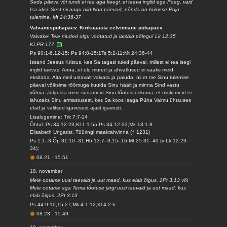
Seda päeva või tundi ei tea aga keegi, ei taeva inglid ega Poeg, vaid
Isa üksi. Sest nii nagu olid Noa päevad, nõnda on Inimese Poja
tulemine. Mt 24:36-37
Valvamispühapäev. Kirikuaasta eelviimane pühapäev
Valvake!
Teie niuded olgu vöötatud ja lambid põlegu! Lk 12:35
KLPR 177
Ps 90:1-6,12-15; Ps 94:8-15;1Ts 5:2-11;Mt 24:36-44
Issand Jeesus Kristus, kes Sa tagasi tuled päeval, millest ei tea isegi
inglid taevas. Anna, et elu mured ja ahvatlused ei saaks meid
eksitada. Aita meil ustavalt valvata ja paluda, nii et me Sinu tulemise
päeval võiksime rõõmuga kuulda Sinu häält ja minna Sind vastu
võtma. Julgusta meie südameid Sinu tõotusi uskuma, et miski meid ei
lahutaks Sinu armastusest, kes Sa koos Isaga Püha Vaimu ühtsuses
elad ja valitsed igavesest ajast igavesti.
Lisalugemine: Trk 7:7-14
Õhtul: Ps 34:12-23;Kl 1:1-5a;Ps 34:12-23;Mk 13:1-8
Elisabeth Ungarist, Tüüringi maakrahvinna († 1231)
Ps 1:1–3;Õp 31:10–31;Hb 13:7–9,15–16;Mt 25:31–40 (v Lk 12:29-
34);
08.21
-
15.51
18. november
Meie ootame uusi taevaid ja uut maad, kus elab õigus. 2Pt 3:13 või
Meie ootame aga Tema tõotuse järgi uusi taevaid ja uut maad, kus
elab õigus. 2Pt 3:13
Ps 44:9-10,15-27;Mk 4:1-12;Kl 4:2-6
08.23
-
15.49