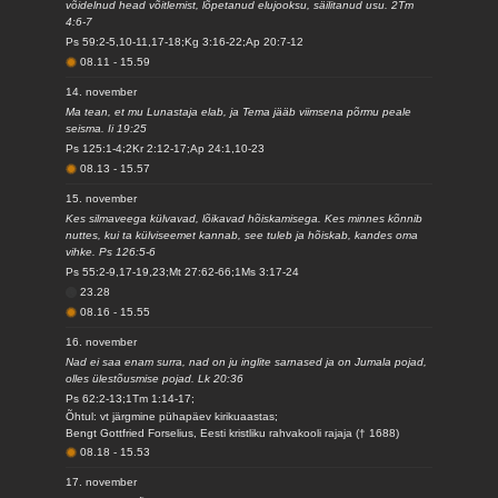
võidelnud head võitlemist, lõpetanud elujooksu, säilitanud usu. 2Tm
4:6-7
Ps 59:2-5,10-11,17-18;Kg 3:16-22;Ap 20:7-12
08.11
-
15.59
14. november
Ma tean, et mu Lunastaja elab, ja Tema jääb viimsena põrmu peale
seisma. Ii 19:25
Ps 125:1-4;2Kr 2:12-17;Ap 24:1,10-23
08.13
-
15.57
15. november
Kes silmaveega külvavad, lõikavad hõiskamisega. Kes minnes kõnnib
nuttes, kui ta külviseemet kannab, see tuleb ja hõiskab, kandes oma
vihke. Ps 126:5-6
Ps 55:2-9,17-19,23;Mt 27:62-66;1Ms 3:17-24
23.28
08.16
-
15.55
16. november
Nad ei saa enam surra, nad on ju inglite sarnased ja on Jumala pojad,
olles ülestõusmise pojad. Lk 20:36
Ps 62:2-13;1Tm 1:14-17;
Õhtul: vt järgmine pühapäev kirikuaastas;
Bengt Gottfried Forselius, Eesti kristliku rahvakooli rajaja († 1688)
08.18
-
15.53
17. november