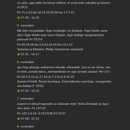
on rahu, aga mitte õnnetuse mõtted, et anda teile tulevikku ja lootust.
Jr 29:11
Ps 71:1-12;Ap 16:16-24,35-40;Ap 17:1-10
07.49
-
16.20
5. november
Ma ütlen hooplejaile: Ärge hoobelge! Ja õelatele: Ärge tõstke sarve
üles! Ärge tõstke oma sarve kõrgele, ärge rääkige kangekaelselt,
jultunult! Ps 75:5-6
Ps 40:10-18;Ha 2:9-14,18-20;Ilm 13:1-10
Sakarias ja Eliisabet, Ristija Johannese vanemad
07.51
-
16.17
6. november
Iga hing alistugu valitsemas olevaile võimudele, sest ei ole võimu, mis
ei oleks Jumala käest, olemasolevad on aga Jumala seatud. Rm 13:1
Ps 59:2-5,10-11,17-18;Js 7:1-9;Lk 8:22-25
Gustav II Adolf, Rootsi kuningas, Eesti kirikuelu uuendaja, evangeelse
usu kaitsja († 1632)
07.54
-
16.15
7. november
Issand on teinud tugevaks su väravate riivid, Tema õnnistab su lapsi
sinu sees. Ps 147:13
Ps 125:1-4;1Kr 3:16-23;Mt 21:23-27
07.56
-
16.12
8. november