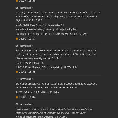
08.37
-
15.38
25. november
Issand jääb igavesti; Ta on oma aujärje seadnud kohtumõistmiseks. Ja
Ta ise mõistab kohut maailmale õigluses; Ta peab rahvastele kohut
õiglasel viisil. Ps 9:8-9
Ps 44:9-10,15-27;5Ms 34;Js 26:20-27:1
Katariina Aleksandriast, märter († 4. saj), kadripäev
Ps 116:1–4,7–9,15–17;Jr 11:18–20;Rm 5:1–5;Lk 9:23–26;
08.39
-
15.37
26. november
Siis on kitsas aeg, millist ei ole olnud rahvaste algusest peale kuni
selle ajani; aga sel ajal päästetakse su rahvas, kõik, keda leitakse
olevat raamatusse kirjutatud. Tn 12:1
Ps 1;Js 27:2-6;Mi 4:3-8
† 2012 Kuno Pajula, EELK peapiiskop 1987–1994
08.41
-
15.35
27. november
Ma nägin uut taevast ja uut maad; sest esimene taevas ja esimene
maa olid kadunud ning merd ei olnud enam. Ilm 21:1
Ps 77:2-13;Ilm 19:11-16;Hs 43:1-7a
08.43
-
15.34
28. november
Siion kuuleb seda ja rõõmustab, ja Juuda tütred ilutsevad Sinu
õiglastest kohtuotsustest, Issand. Sest Sina, Issand, oled
Kõigekõrgem üle kogu ilmamaa. Ps 97:8-9