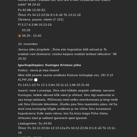
tuleb!“ Mt 24:42
Ps 82;Mk 13:30-32;
Õhtul: Ps 34:12-23;Sk 8:1-8 või Tb 13:11-18
Clemens, paavst, märter († 101)
Fl 3:17-4:3;Mt 16:13-19;
03.28
08.35
-
15.40
24. november
Jeesus ütles jüngritele: „Tema ette kogutakse kõik rahvad ja Ta
eraldab nad üksteisest, otsekui karjane eraldab lambad sikkudest.“ Mt
25:32
Igavikupühapäev. Kuningas Kristuse püha
Kristus - taeva ja maa Issand
Meie kõik peame saama avalikuks Kristuse kohtujärje ees. 2Kr 5:10
KLPR 299
Ps 143:1-10;Tn 12:1-3;Ilm 20:11-21:1;Mt 25:31-46
Issand, meie Lunastaja, Sina oled kõikide aegade valitseja, taevane
Kuningas, kellele alluvad kõik väed ja võimud. Sinu riigi saabumist ei
saa keegi takistada. Rõõmusta meid selles veendumuses ja kingi meile
usk Sinu tõotuste täitumisse. Jõudku pea Sinu taastuleku päev, mil Sa
teed oma kuningriigi kõigile avalikuks ja me võime Sinu lunastatud
kogudusena Sulle vastu minna, kes Sa koos Isaga Püha Vaimu
ühtsuses elad ja valitsed igavesest ajast igavesti.
Lisalugemine: Su 44-64
Õhtul: Ps 34:12-23;Ilm 12:10-12a;Ps 34:12-23;Sk 8:1-8 või Tb 13:11-
18