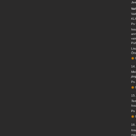
Jee
Va
Val
KL
Ps 
Iss
ann
vai
Püh
Lis
Õht
14
Mei
jär
Ps 
15
Tem
Iss
Ps 
16
Iss
maa