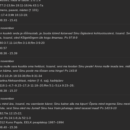
sikustes, mida te talute. 2Ts 1:4
77:2-13;Ilm 19:11-16;Hs 43:1-7a
mens, paavst, märter († 101)
3:17-4:3;Mt 16:13-19;
08.33
-
15.41
. november
on kuuleb seda ja rõõmustab, ja Juuda tütred ilutsevad Sinu õiglastest kohtuotsustest, Issand. Se
a, Issand, oled Kõigekõrgem üle kogu ilmamaa. Ps 97:8-9
60:3-7,11-14;Rm 3:1-8;Rm 3:9-20
00.57
08.36
-
15.39
. november
a mulle vara kuulda oma heldust, Issand, sest ma loodan Sinu peale! Anna mulle teada tee, mi
n käima, sest Sinu poole ma tõstan oma hinge! Ps 143:8
6:2-10;Jh 18:33-36;Rm 8:31-34
ariina Aleksandriast, märter († 4. saj), kadripäev
116:1–4,7–9,15–17;Jr 11:18–20;Rm 5:1–5;Lk 9:23–26;
08.38
-
15.37
. november
u mind ära, Issand, mu vaenlaste käest; Sinu kaitse alla ma kipun! Õpeta mind tegema Sinu meel
da, sest Sina oled mu Jumal! Sinu hea Vaim juhatagu mind tasasel maal! Ps 143:9-10
82;Trk 12:15-22;
ul: Ps 24:1-6;Js 52:1-3
012 Kuno Pajula, EELK peapiiskop 1987–1994
08.40
-
15.36