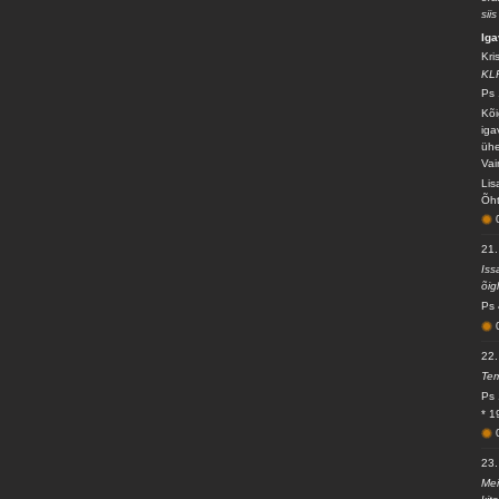
sii
Iga
Kri
KL
Ps 
Kõi
iga
ühe
Vai
Lis
Õht
21
Iss
õig
Ps 
22
Tem
Ps 
* 1
23
Mei