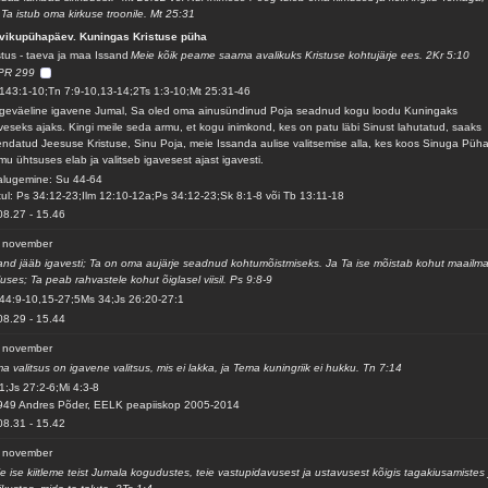
s Ta istub oma kirkuse troonile. Mt 25:31
vikupühapäev. Kuningas Kristuse püha
stus - taeva ja maa Issand
Meie kõik peame saama avalikuks Kristuse kohtujärje ees. 2Kr 5:10
PR 299
143:1-10;Tn 7:9-10,13-14;2Ts 1:3-10;Mt 25:31-46
geväeline igavene Jumal, Sa oled oma ainusündinud Poja seadnud kogu loodu Kuningaks
veseks ajaks. Kingi meile seda armu, et kogu inimkond, kes on patu läbi Sinust lahutatud, saaks
ndatud Jeesuse Kristuse, Sinu Poja, meie Issanda aulise valitsemise alla, kes koos Sinuga Püh
mu ühtsuses elab ja valitseb igavesest ajast igavesti.
alugemine: Su 44-64
ul: Ps 34:12-23;Ilm 12:10-12a;Ps 34:12-23;Sk 8:1-8 või Tb 13:11-18
08.27
-
15.46
. november
and jääb igavesti; Ta on oma aujärje seadnud kohtumõistmiseks. Ja Ta ise mõistab kohut maailma
luses; Ta peab rahvastele kohut õiglasel viisil. Ps 9:8-9
44:9-10,15-27;5Ms 34;Js 26:20-27:1
08.29
-
15.44
. november
a valitsus on igavene valitsus, mis ei lakka, ja Tema kuningriik ei hukku. Tn 7:14
1;Js 27:2-6;Mi 4:3-8
949 Andres Põder, EELK peapiiskop 2005-2014
08.31
-
15.42
. november
e ise kiitleme teist Jumala kogudustes, teie vastupidavusest ja ustavusest kõigis tagakiusamistes 