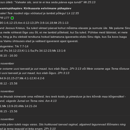
sus ütleb: "Valvake siis, sest te ei tea seda päeva ega tundi!" Mt 25:13
lvamispühapäev. Kirikuaasta eelviimane pühapäev
vake!
Teie niuded olgu vöötatud ja lambid põlegu! Lk 12:35
PR 177
90:1-6,12-15;Am 4:12-13;2Pt 3:8-14,18;Mt 25:1-13
and Jeesus Kristus, Sa tuled viimsel päeval kohut mõistma elavate ja surnute üle. Me palume Sin
a meile rohkesti õige usu õli, et me lambid põleksid, kui Sa tuled. Pühitse meid läbinisti, et meie
m, hing ja ihu oleksid tervikuna hoitud laitmatuna igaveseks eluks Sinu riigis, kus Sa koos Isaga
a Vaimu ühtsuses elad ja valitsed igavesest ajast igavesti.
alugemine: Trk 7:7-14
ul: Ps 34:12-23;Kl 1:1-5a;Ps 34:12-23;Mk 13:1-8
08.10
-
16.00
. november
e ootame uusi taevaid ja uut maad, kus elab õigus. 2Pt 3:13 või Meie ootame aga Tema tõotuse
gi uusi taevaid ja uut maad, kus elab õigus. 2Pt 3:13
44:9-10,15-27;Mk 4:1-12;Kl 4:2-6
08.12
-
15.58
. november
a ilmutab inimesele oma mõtteid, kes teeb koidu ja pimeduse ja kes kõnnib maa kõrgendikel -
and, vägede Jumal on Tema nimi. Am 4:13
1;Mk 13:9-20;4Ms 14:21-24
08.15
-
15.56
. november
anda päev tuleb nagu varas. Siis hukkuvad taevad raginal, algained lagunevad lõõmates ning
d ja tema tegusid ei leita enam. 2Pt 3:10