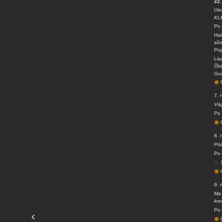
22.
Usu
KL
Ps 
Hal
sõn
Poj
Lis
Õht
Gus
7. 
Väg
Ps 
8. 
Pöö
Ps 
9. 
Ma 
kre
Ps 