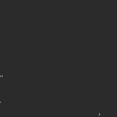
:14
s