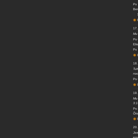
Ps 
Ben
17
Mu 
Ps 
Eli
Ps 
18
Tuh
nad
Ps 
19
Mu 
3:1
Ps 
Õht
20
Jee
era