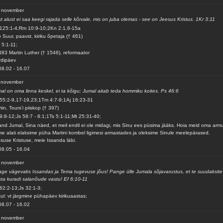
. november
st alust ei saa keegi rajada selle kõrvale, mis on juba olemas - see on Jeesus Kristus. 1Kr 3:11
125:1-4;Rm 10:9-10;2Kn 2:1,6-15a
 Suur, paavst, kiriku õpetaja († 461)
 5:1-11;
483 Martin Luther († 1546), reformaator
rdipäev
08.02
-
16.07
 november
al on oma linna keskel, ei ta kõigu; Jumal aitab teda hommiku koites. Ps 46:6
55:2-9,17-19,23;1Tm 4:7-9;1Aj 16:23-31
tin, Tours’i piiskop († 397)
9:8-12;Js 58:7 - 8:1;1Ts 5:1-11;Mt 25:31-40;
and Jumal, Sina näed, et meil endil ei ole midagi, mis Sinu ees püsima jääks. Hoia meid oma arm
me alati elaksime püha Martini kombel ligimesi armastades ja oleksime Sinule meelepärased.
suse Kristuse, meie Issanda läbi.
08.05
-
16.04
. november
ge vägevaks Issandas ja Tema tugevuse jõus! Pange ülle Jumala sõjavarustus, et te suudaksite
sta kuradi salanõude vastu! Ef 6:10-11
62:2-13;Js 32:1-3;
ul: vt järgmine pühapäev kirikuaastas;
08.07
-
16.02
. november