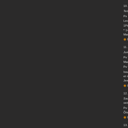
10
Tei
Ps 
Leo
1Pt
* 1
Ma
11.
Jum
Ps 
Mar
Ps 
Iss
et 
Jee
12
Saa
sei
Ps 
Õht
13