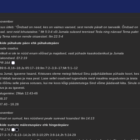
november
sus ütleb: "Õndsad on need, kes on vaimus vaesed, sest nende päralt on taevariik. Õndsad on
vad, sest neid lohutatakse." Mt 5:3-4 või Jumala sulased teenivad Teda ning näevad Tema palet
g Tema nimi on nende otsaesisel. Ilm 22:3-4
ikide pühakute päev ehk pühakutepäev
hade osadus
elikult ei ole te nüüd enam võõrad ja majalised, vaid pühade kaaskodanikud ja Jumala
akondsed. Ef 2:19
PR 164
89:6–8,16–18;Js 65:17–19;Ilm 7:2–3,9–17;Mt 5:1–12
a Jumal, igavene Issand, Kristuses oleme meiegi liidetud Sinu paljuhäälelisse pühade koori, kes
d kiidab taevas ja maa peal. Lase sellel osadusel tugevdada meid maailma segadustes ja ärata
s rõõmu selle päeva ootuses, kui me koos kõigi päästetutega Sind võime jäädavalt kiita. Sinule o
stus ja au igavesti.
alugemine: 2Mak 12:43-46
08.37
07.40
-
16.28
november
sad on surnud, kes nüüdsest peale surevad Issandas! Ilm 14:13
ikide surnute mälestuspäev ehk hingedepäev
PR 174
27:2–5,7–8,13–14;Js 35:3-10;2Pt 3:8-14;Jh 5:24-29