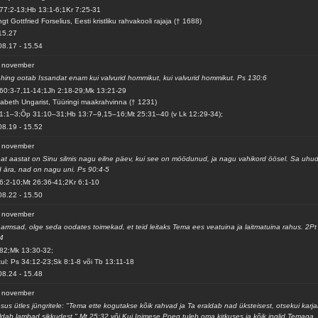
77:2-13;Hb 13:1-6;1Kr 7:25-31
gt Gottfried Forselius, Eesti kristliku rahvakooli rajaja († 1688)
15.27
08.17
-
15.54
. november
hing ootab Issandat enam kui valvurid hommikut, kui valvurid hommikut. Ps 130:6
60:3-7,11-14;1Jh 2:18-29;Mk 13:21-29
sabeth Ungarist, Tüüringi maakrahvinna († 1231)
1:1–3;Õp 31:10–31;Hb 13:7–9,15–16;Mt 25:31–40 (v Lk 12:29-34);
08.19
-
15.52
. november
at aastat on Sinu silmis nagu eilne päev, kui see on möödunud, ja nagu vahikord öösel. Sa uhu
 ära, nad on nagu uni. Ps 90:4-5
6:2-10;Mt 26:36-41;2Kr 6:1-10
08.22
-
15.50
. november
armsad, olge seda oodates toimekad, et teid leitaks Tema ees veatuina ja laitmatuina rahus. 2Pt
4
82;Mk 13:30-32;
ul: Ps 34:12-23;Sk 8:1-8 või Tb 13:11-18
08.24
-
15.48
. november
sus ütles jüngritele: "Tema ette kogutakse kõik rahvad ja Ta eraldab nad üksteisest, otsekui karj
ldab lambad sikkudest." Mt 25:32 või Kui Inimese Poeg tuleb oma kirkuses ja kõik inglid Temaga,