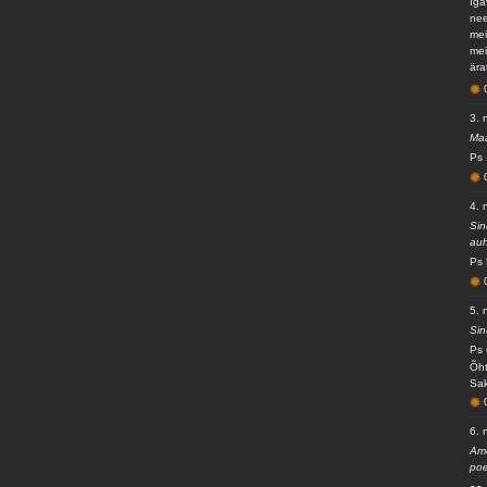
Iga
nee
mei
mei
ära
3. 
Maa
Ps 
4. 
Sin
auh
Ps 
5. 
Sin
Ps 
Õht
Sak
6. 
Ame
poe