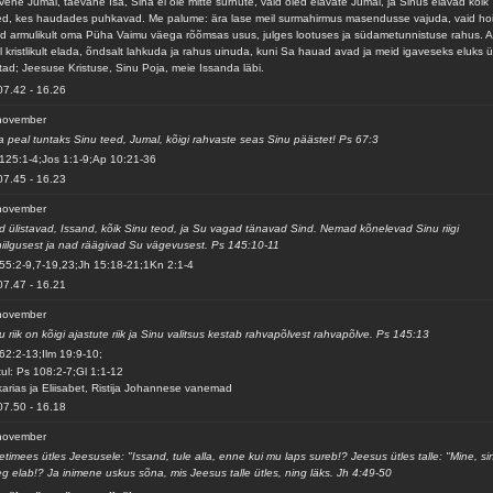
vene Jumal, taevane Isa, Sina ei ole mitte surnute, vaid oled elavate Jumal, ja Sinus elavad kõik
d, kes haudades puhkavad. Me palume: ära lase meil surmahirmus masendusse vajuda, vaid ho
d armulikult oma Püha Vaimu väega rõõmsas usus, julges lootuses ja südametunnistuse rahus. A
l kristlikult elada, õndsalt lahkuda ja rahus uinuda, kuni Sa hauad avad ja meid igaveseks eluks ü
tad; Jeesuse Kristuse, Sinu Poja, meie Issanda läbi.
07.42
-
16.26
november
 peal tuntaks Sinu teed, Jumal, kõigi rahvaste seas Sinu päästet! Ps 67:3
125:1-4;Jos 1:1-9;Ap 10:21-36
07.45
-
16.23
november
d ülistavad, Issand, kõik Sinu teod, ja Su vagad tänavad Sind. Nemad kõnelevad Sinu riigi
iilgusest ja nad räägivad Su vägevusest. Ps 145:10-11
55:2-9,7-19,23;Jh 15:18-21;1Kn 2:1-4
07.47
-
16.21
november
u riik on kõigi ajastute riik ja Sinu valitsus kestab rahvapõlvest rahvapõlve. Ps 145:13
62:2-13;Ilm 19:9-10;
ul: Ps 108:2-7;Gl 1:1-12
arias ja Eliisabet, Ristija Johannese vanemad
07.50
-
16.18
november
timees ütles Jeesusele: "Issand, tule alla, enne kui mu laps sureb!? Jeesus ütles talle: "Mine, si
g elab!? Ja inimene uskus sõna, mis Jeesus talle ütles, ning läks. Jh 4:49-50