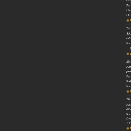
kit
Ps 
Cle
Fl 
24
Sii
Sin
Ps 
25
Ann
pea
Ps 
Kat
Ps 
26
Kis
möö
Ps 
Õht
† 2