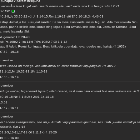
 pühapäev pärast nelipüha
võitlus
Ära lase kurjal võitu saada enese üle, vaid võida sina kuri heaga! Rm 12:21
PR 192
46:2-8;Js 33:20-22 või Jr 3:14-15;Rm 1:16-17 või Ef 6:10-18;Jh 4:46-53
astaja Jumal ja Isa, usu jõul saadad Sa ka meie elus korda imelisi tegusid. Aita meil uskuda Sinu
asse, panna sellele oma lootus ning rajada Sinu armastusele oma elu. Jeesuse Kristuse, Sinu
a, meie Issanda läbi.
alugemine: Lm 28-43
ul: Ps 108:2-7;Ilm 14:6-7;Ps 108:2-7;Gl 1:1-12
tav II Adolf, Rootsi kuningas, Eesti kirikuelu uuendaja, evangeelse usu kaitsja († 1632)
07.52
-
16.16
november
ede Issand on meiega, Jaakobi Jumal on meile kindlaks varjupaigaks. Ps 46:12
71:1-12;Mt 10:32-33;1Kr 1:10-18
07.55
-
16.14
november
rduge ümber, taganenud lapsed, ütleb Issand, sest mina olen võtnud teid oma valdusesse. Jr 3
40:10-18;Ne 8:1-8;Jos 24:1-2a,14-18
13.02
07.57
-
16.11
november
ei häbene evangeeliumi, see on ju Jumala vägi päästeks igaühele, kes usub, juudile esmalt ja sii
eklasele. Rm 1:16
59:2-5,10-11,17-18;Gl 3:11;1Kr 4:15-20
08.00
-
16.09