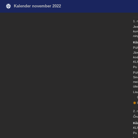
Kalender november 2022
1. 
Jee
kur
nin
Kõ
Pü
Jär
kod
KL
Ps 
Püh
Sin
mei
üli
Lis
2. 
Õnd
Kõ
KL
Ps 