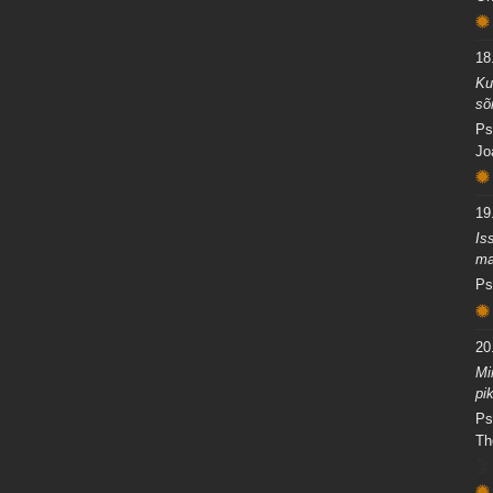
18.
Ku
sõ
Ps
Jo
19.
Is
ma
Ps
20.
Mi
pi
Ps
Th