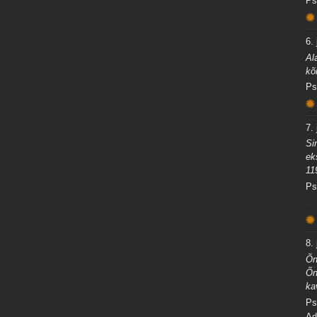
Ps
6. 
Al
kõ
Ps
7. 
Si
ek
11
Ps
8. 
Õn
Õn
ka
Ps
Ad