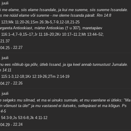
 juuli
i me elame, siis elame Issandale, ja kui me sureme, siis sureme Issandale.
s me nüüd elame või sureme - me oleme Issanda päralt. Rm 14:8
 123;Mk 11:20-26;1Sm 26:3b-5,7-9,12-18,21-25
rgareta Antiookiast, märter Antiookias († u 307), maretapäev
 116:1–4,7–9,15–17;Jr 11:18–20;2Kr 10:17–11:2;Mt 13:44–52;
21.37
04.25
-
22.27
 juuli
nu ees nõtkub iga põlv, ütleb Issand, ja iga keel annab tunnustust Jumalale.
 14:11
 115:1-3,12-18;1Kr 12:19-26;2Tm 2:14-19
04.27
-
22.26
 juuli
e selgeks mu silmad, et ma ei uinuks surmale, et mu vaenlane ei ütleks: "Ma
in võimust ta üle!" ja mu vastased ei ilutseks, sellepärast et ma kõigun. Ps
:4-5
 54:3-9;Js 53:6-8;Jk 4:11-12
04.29
-
22.24