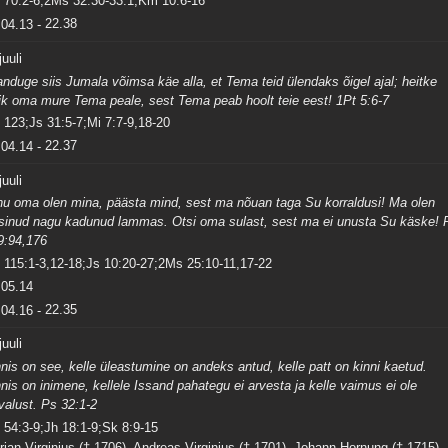
 70:2-6;2Ms 32:30-33:1;Km 10:6-16
04.13
-
22.38
juuli
anduge siis Jumala võimsa käe alla, et Tema teid ülendaks õigel ajal; heitke
ik oma mure Tema peale, sest Tema peab hoolt teie eest! 1Pt 5:6-7
 123;Js 31:5-7;Mi 7:7-9,18-20
04.14
-
22.37
juuli
nu oma olen mina, päästa mind, sest ma nõuan taga Su korraldusi! Ma olen
sinud nagu kadunud lammas. Otsi oma sulast, sest ma ei unusta Su käske! 
9:94,176
 115:1-3,12-18;Js 10:20-27;2Ms 25:10-11,17-22
05.14
04.16
-
22.35
juuli
nis on see, kelle üleastumine on andeks antud, kelle patt on kinni kaetud.
nis on inimene, kellele Issand pahategu ei arvesta ja kelle vaimus ei ole
valust. Ps 32:1-2
 54:3-9;Jh 18:1-9;Sk 8:9-15
rian Virginius († 1706), Andreas Virginius († 1701), Johann Hornung († 1715),