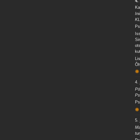
4.
Ka
In
KL
Ps
Is
Si
ot
ku
Li
Õh
4. 
Pö
Ps
Ps
5. 
Ma
tu