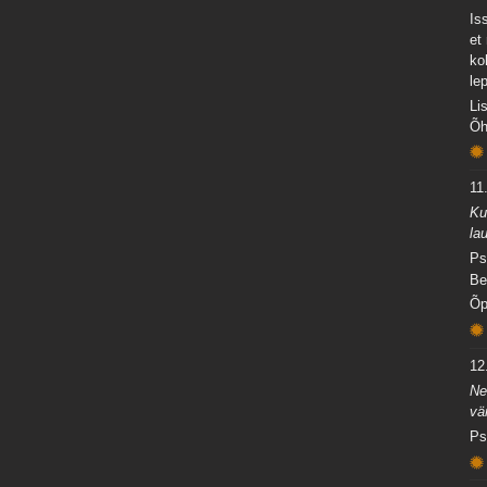
Is
et
ko
le
Li
Õh
11.
Ku
la
Ps
Be
Õp
12.
Ne
vä
Ps