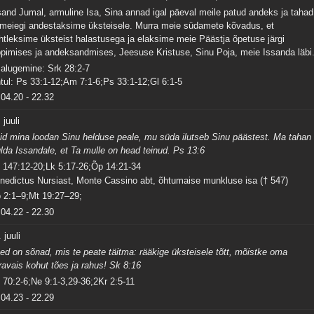
sand Jumal, armuline Isa, Sina annad igal päeval meile patud andeks ja tahad
 meiegi andestaksime üksteisele. Murra meie südamete kõvadus, et
htleksime üksteist halastusega ja elaksime meie Päästja õpetuse järgi
ppimises ja andeksandmises, Jeesuse Kristuse, Sinu Poja, meie Issanda läbi
salugemine: Srk 28:2-7
tul: Ps 33:1-12;Am 7:1-6;Ps 33:1-12;Gl 6:1-5
04.20
-
22.32
 juuli
id mina loodan Sinu helduse peale, mu süda ilutseb Sinu päästest. Ma tahan
ulda Issandale, et Ta mulle on head teinud. Ps 13:6
 147:12-20;Lk 5:17-26;Õp 14:21-34
nedictus Nursiast, Monte Cassino abt, õhtumaise munkluse isa († 547)
 2:1–9;Mt 19:27–29;
04.22
-
22.30
 juuli
ed on sõnad, mis te peate täitma: rääkige üksteisele tõtt, mõistke oma
ravais kohut tões ja rahus! Sk 8:16
 70:2-6;Ne 9:1-3,29-36;2Kr 2:5-11
04.23
-
22.29