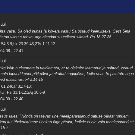
juuli
hta vastu Sa oled puhas ja kõvera vastu Sa osutud keeruliseks. Sest Sina
ästad viletsa rahva, aga alandad suurelised silmad. Ps 18:27-28
 54:3-9;Lk 23:39-43;2Ts 1:11-12
04.08
-
22.41
juuli
hke kõik nurisemata ja vaidlemata, et te oleksite laitmatud ja puhtad, veatud
mala lapsed keset põikpäist ja rikutud sugupõlve, kelle seas te paistate nagu
hed maailmas. Fl 2:14-15
 61:2-9;Jr 31:7-13;
tul: Ps 33:1-12;2Aj 30:6-9
04.09
-
22.40
juuli
esus ütles: "Nõnda on taevas ühe meeltparandanud patuse pärast rohkem
õmu kui üheksakümne üheksa õige pärast, kellele ei ole vaja meeleparandust.
 15:7