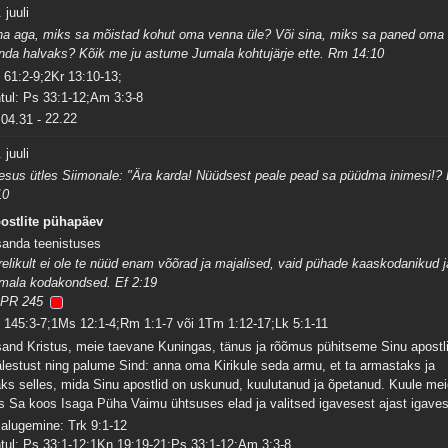
 juuli
na aga, miks sa mõistad kohut oma venna üle? Või sina, miks sa paned oma
nda halvaks? Kõik me ju astume Jumala kohtujärje ette. Rm 14:10
 61:2-9;2Kr 13:10-13;
tul: Ps 33:1-12;Am 3:3-8
04.31
-
22.22
 juuli
esus ütles Siimonale: "Ära karda! Nüüdsest peale pead sa püüdma inimesi!? 
10
ostlite pühapäev
sanda teenistuses
relikult ei ole te nüüd enam võõrad ja majalised, vaid pühade kaaskodanikud j
mala kodakondsed. Ef 2:19
PR 245
 145:3-7;1Ms 12:1-4;Rm 1:1-7 või 1Tm 1:12-17;Lk 5:1-11
sand Kristus, meie taevane Kuningas, tänus ja rõõmus pühitseme Sinu apostl
lestust ning palume Sind: anna oma Kirikule seda armu, et ta armastaks ja
aks selles, mida Sinu apostlid on uskunud, kuulutanud ja õpetanud. Kuule mei
s Sa koos Isaga Püha Vaimu ühtsuses elad ja valitsed igavesest ajast igaves
salugemine: Trk 9:1-12
tul: Ps 33:1-12;1Kn 19:19-21;Ps 33:1-12;Am 3:3-8