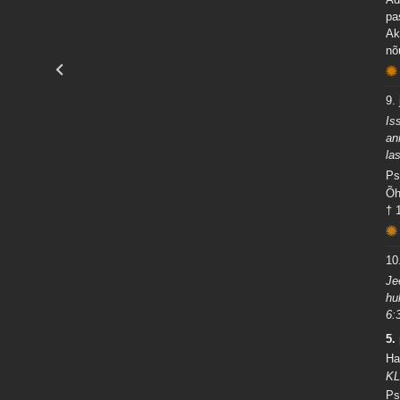
pa
Ak
nõ
9. 
Is
an
la
Ps
Õh
† 
10.
Je
hu
6:
5.
Ha
KL
Ps