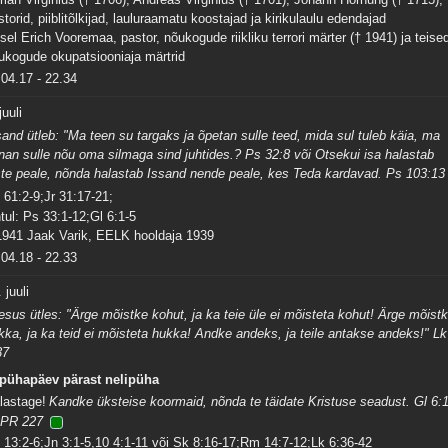
storid, piiblitõlkijad, lauluraamatu koostajad ja kirikulaulu edendajad
sel Erich Vooremaa, pastor, nõukogude riikliku terrori märter († 1941) ja teise
ukogude okupatsiooniaja märtrid
04.17
-
22.34
juuli
sand ütleb: "Ma teen su targaks ja õpetan sulle teed, mida sul tuleb käia, ma
nan sulle nõu oma silmaga sind juhtides.? Ps 32:8 või Otsekui isa halastab
ste peale, nõnda halastab Issand nende peale, kes Teda kardavad. Ps 103:13
 61:2-9;Jr 31:17-21;
tul: Ps 33:1-12;Gl 6:1-5
1941 Jaak Varik, EELK hooldaja 1939
04.18
-
22.33
 juuli
esus ütles: "Ärge mõistke kohut, ja ka teie üle ei mõisteta kohut! Ärge mõist
kka, ja ka teid ei mõisteta hukka! Andke andeks, ja teile antakse andeks!" Lk
37
 pühapäev pärast nelipüha
lastage!
Kandke üksteise koormaid, nõnda te täidate Kristuse seadust. Gl 6:
PR 227
 13:2-6;Jn 3:1-5,10 4:1-11 või Sk 8:16-17;Rm 14:7-12;Lk 6:36-42