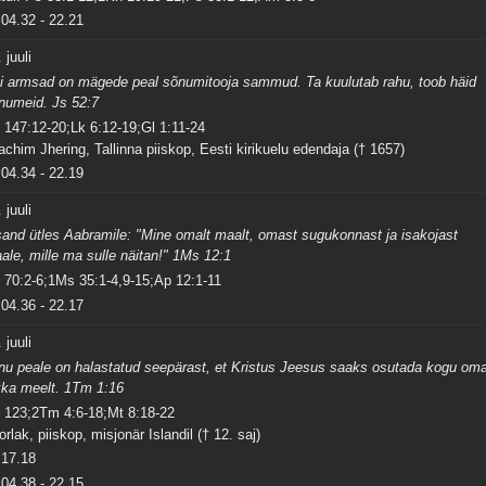
04.32
-
22.21
 juuli
i armsad on mägede peal sõnumitooja sammud. Ta kuulutab rahu, toob häid
numeid. Js 52:7
 147:12-20;Lk 6:12-19;Gl 1:11-24
achim Jhering, Tallinna piiskop, Eesti kirikuelu edendaja († 1657)
04.34
-
22.19
 juuli
sand ütles Aabramile: "Mine omalt maalt, omast sugukonnast ja isakojast
ale, mille ma sulle näitan!" 1Ms 12:1
 70:2-6;1Ms 35:1-4,9-15;Ap 12:1-11
04.36
-
22.17
 juuli
nu peale on halastatud seepärast, et Kristus Jeesus saaks osutada kogu om
kka meelt. 1Tm 1:16
 123;2Tm 4:6-18;Mt 8:18-22
orlak, piiskop, misjonär Islandil († 12. saj)
17.18
04.38
-
22.15