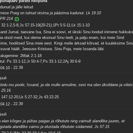
 pühapäev pärast nelipüha
dunud ja jälle leitud
imese Poeg on tulnud otsima ja päästma kadunut. Lk 19:10
PR 214
 32:1-2,5-8;Js 57:15-19(20-21);1Pt 5:5-11;Lk 15:1-10
sand Jumal, taevane Isa, Sina ei soovi, et ükski Sinu loodud inimene hukkuks
na otsid meid, kui oleme eksinud Sinu teelt, ja palju enam, kui meie Sind
sime, hoolitsed Sina meie eest. Kingi meile ärksad kõrvad, et kuuleksime Sin
tsuvat häält. Jeesuse Kristuse, Sinu Poja, meie Issanda läbi.
salugemine: 2Mak 2:1-18
tul: Ps 33:1-12;Jr 50:4-7;Ps 33:1-12;2Aj 30:6-9
04.10
-
22.39
juuli
ördu mu poole, Issand, ja ole mulle armuline, sest ma olen üksildane ja vilets
 25:16
 147:12-20;Lk 5:27-32;Js 43:22-25
04.12
-
22.39
juuli
 elan kõrges ja pühas paigas ja rõhutute ning vaimult alandlike juures, et
rgutada alandlike vaimu ja elustada rõhutute südameid. Js 57:15