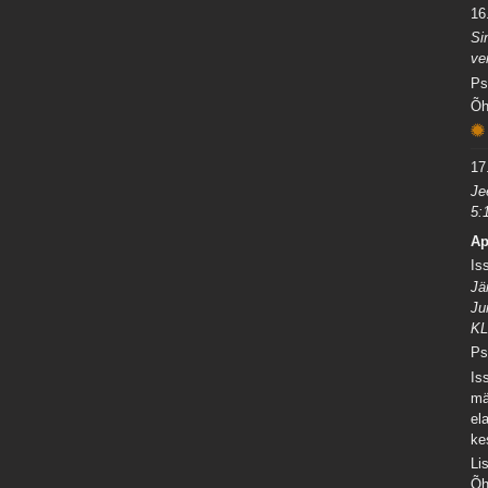
16.
Si
ve
Ps
Õh
17.
Je
5:
Ap
Is
Jä
Ju
KL
Ps
Is
mä
el
ke
Li
Õh