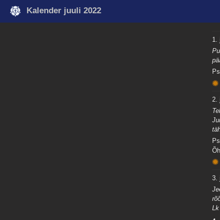
Kalender juuli 2022
1. 
Pu
pä
Ps
2. 
Te
Ju
tä
Ps
Õh
3. 
Je
rõ
Lk