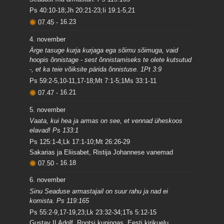
Ps 40:10-18;Jh 20:21-23;Ii 19:1-5,21
07.45
-
16.23
4. november
Ärge tasuge kurja kurjaga ega sõimu sõimuga, vaid
hoopis õnnistage - sest õnnistamiseks te olete kutsutud
-, et ka teie võiksite pärida õnnistuse. 1Pt 3:9
Ps 59:2-5,10-11,17-18;Mt 7:1-5;1Ms 33:1-11
07.47
-
16.21
5. november
Vaata, kui hea ja armas on see, et vennad üheskoos
elavad! Ps 133:1
Ps 125:1-4;Lk 17:1-10;Mt 26:26-29
Sakarias ja Eliisabet, Ristija Johannese vanemad
07.50
-
16.18
6. november
Sinu Seaduse armastajail on suur rahu ja nad ei
komista. Ps 119:165
Ps 55:2-9,17-19,23;Lk 23:32-34;1Ts 5:12-15
Gustav II Adolf, Rootsi kuningas, Eesti kirikuelu