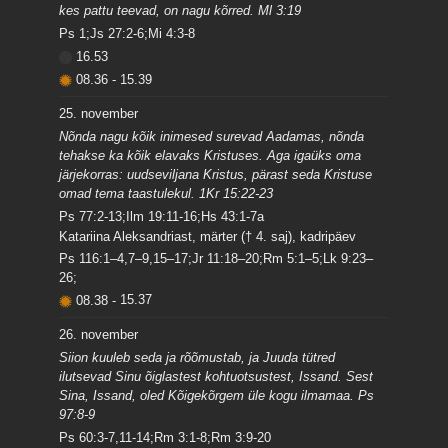
kes pattu teevad, on nagu kõrred. Ml 3:19
Ps 1;Js 27:2-6;Mi 4:3-8
16.53
08.36
-
15.39
25. november
Nõnda nagu kõik inimesed surevad Aadamas, nõnda
tehakse ka kõik elavaks Kristuses. Aga igaüks oma
järjekorras: uudseviljana Kristus, pärast seda Kristuse
omad tema taastulekul. 1Kr 15:22-23
Ps 77:2-13;Ilm 19:11-16;Hs 43:1-7a
Katariina Aleksandriast, märter († 4. saj), kadripäev
Ps 116:1–4,7–9,15–17;Jr 11:18–20;Rm 5:1–5;Lk 9:23–
26;
08.38
-
15.37
26. november
Siion kuuleb seda ja rõõmustab, ja Juuda tütred
ilutsevad Sinu õiglastest kohtuotsustest, Issand. Sest
Sina, Issand, oled Kõigekõrgem üle kogu ilmamaa. Ps
97:8-9
Ps 60:3-7,11-14;Rm 3:1-8;Rm 3:9-20