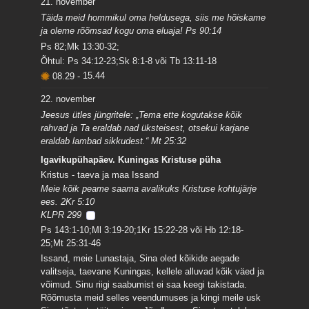
21. november
Täida meid hommikul oma heldusega, siis me hõiskame
ja oleme rõõmsad kogu oma eluaja! Ps 90:14
Ps 82;Mk 13:30-32;
Õhtul: Ps 34:12-23;Sk 8:1-8 või Tb 13:11-18
08.29
-
15.44
22. november
Jeesus ütles jüngritele: „Tema ette kogutakse kõik
rahvad ja Ta eraldab nad üksteisest, otsekui karjane
eraldab lambad sikkudest.“ Mt 25:32
Igavikupühapäev. Kuningas Kristuse püha
Kristus - taeva ja maa Issand
Meie kõik peame saama avalikuks Kristuse kohtujärje
ees. 2Kr 5:10
KLPR 299
Ps 143:1-10;Ml 3:19-20;1Kr 15:22-28 või Hb 12:18-
25;Mt 25:31-46
Issand, meie Lunastaja, Sina oled kõikide aegade
valitseja, taevane Kuningas, kellele alluvad kõik väed ja
võimud. Sinu riigi saabumist ei saa keegi takistada.
Rõõmusta meid selles veendumuses ja kingi meile usk