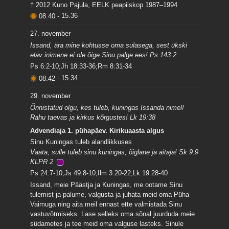
† 2012 Kuno Pajula, EELK peapiiskop 1987–1994
08.40
-
15.36
27. november
Issand, ära mine kohtusse oma sulasega, sest ükski
elav inimene ei ole õige Sinu palge ees! Ps 143:2
Ps 6:2-10;Jh 18:33-36;Rm 8:31-34
08.42
-
15.34
29. november
Õnnistatud olgu, kes tuleb, kuningas Issanda nimel!
Rahu taevas ja kirkus kõrgustes! Lk 19:38
Advendiaja 1. pühapäev. Kirikuaasta algus
Sinu Kuningas tuleb alandlikkuses
Vaata, sulle tuleb sinu kuningas, õiglane ja aitaja! Sk 9:9
KLPR 2
Ps 24:7-10;Js 49:8-10;Ilm 3:20-22;Lk 19:28-40
Issand, meie Päästja ja Kuningas, me ootame Sinu
tulemist ja palume, valgusta ja juhata meid oma Püha
Vaimuga ning aita meil ennast ette valmistada Sinu
vastuvõtmiseks. Lase selleks oma sõnal juurduda meie
südametes ja tee meid oma valguse lasteks. Sinule