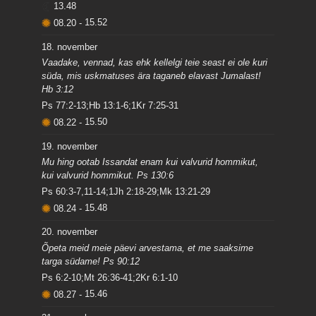
13.48
08.20
-
15.52
18. november
Vaadake, vennad, kas ehk kellelgi teie seast ei ole kuri
süda, mis uskmatuses ära taganeb elavast Jumalast!
Hb 3:12
Ps 77:2-13;Hb 13:1-6;1Kr 7:25-31
08.22
-
15.50
19. november
Mu hing ootab Issandat enam kui valvurid hommikut,
kui valvurid hommikut. Ps 130:6
Ps 60:3-7,11-14;1Jh 2:18-29;Mk 13:21-29
08.24
-
15.48
20. november
Õpeta meid meie päevi arvestama, et me saaksime
targa südame! Ps 90:12
Ps 6:2-10;Mt 26:36-41;2Kr 6:1-10
08.27
-
15.46