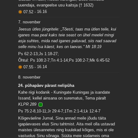
uuendaja, evangeelse usu kaitsja († 1632)
07.52
-
16.16
7. november
Jeesus ütles jüngritele: „Tõesti, taas ma ütlen teile, kui
iganes maa peal kaks teie seast on ühel meelel mingi
asja suhtes, mida nad iganes paluvad, siis nad saavad
selle minu Isa käest, kes on taevas.“ Mt 18:19
Ps 62:2-13;Js 1:18-27;
Õhtul: Ps 108:2-7;Tn 4:1-14;Ps 108:2-7;Mk 6:45-52
07.55
-
16.14
8. november
24. pühapäev pärast nelipüha
Kahe riigi kodanik - Kuningate Kuningas ja isandate
Issand, kellel ainsana on surematus, Tema päralt
KLPR 289
Ps 75:2-8,10-11;Jr 29:4-7;1Tm 2:1-4;Lk 12:4-7
Kõigeväeline Jumal, Sina annad meile jõudu täita
igapäevases elus Sinu tahtmist. Aita meil olla ustavad
maistes ülesannetes ning kuulekad kõiges, mis ei ole
vastuolus Sinu sõnaga. Süüta meie südameis oma