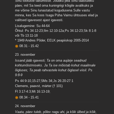
Sinu tõotuste täitumisse. Jõudku pea Sinu taastuleku
päev, mil Sa teed oma kuningriigi kõigile avalikuks ja
me võime Sinu lunastatud kogudusena Sulle vastu
minna, kes Sa koos Isaga Püha Vaimu ühtsuses elad ja
valitsed igavesest ajast igavesti.
Lisalugemine: Su 44-64
Õhtul: Ps 34:12-23;Ilm 12:10-12a;Ps 34:12-23;Sk 8:1-8
või Tb 13:11-18
* 1949 Andres Põder, EELK peapiiskop 2005-2014
08.31
-
15.42
23. november
Issand jääb igavesti; Ta on oma aujärje seadnud
kohtumõistmiseks. Ja Ta ise mõistab kohut maailmale
õigluses; Ta peab rahvastele kohut õiglasel viisil. Ps
9:8-9
Ps 44:9-10,15-27;5Ms 34;Js 26:20-27:1
Clemens, paavst, märter († 101)
Fl 3:17-4:3;Mt 16:13-19;
08.34
-
15.41
24. november
Vaata, päev tuleb, põlev nagu ahi, ja kõik ülbed ja kõik,