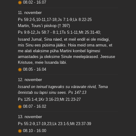
08.02
-
16.07
11. november
Ps 59:2-5,10-11,17-18;Js 7:1-9;Lk 8:22-25
Martin, Tours’i piiskop († 397)
Ps 9:8-12;Js 58:7 - 8:1;1Ts 5:1-11;Mt 25:31-40;
Issand Jumal, Sina näed, et meil endil ei ole midagi,
mis Sinu ees püsima jääks. Hoia meid oma armus, et
me alati elaksime püha Martini kombel ligimesi
armastades ja oleksime Sinule meelepärased. Jeesuse
Kristuse, meie Issanda läbi.
08.05
-
16.04
12. november
Issand on teinud tugevaks su väravate riivid, Tema
õnnistab su lapsi sinu sees. Ps 147:13
Ps 125:1-4;1Kr 3:16-23;Mt 21:23-27
08.07
-
16.02
13. november
Ps 55:2-9,17-19,23;Lk 23:1-5;Mt 23:37-39
08.10
-
16.00