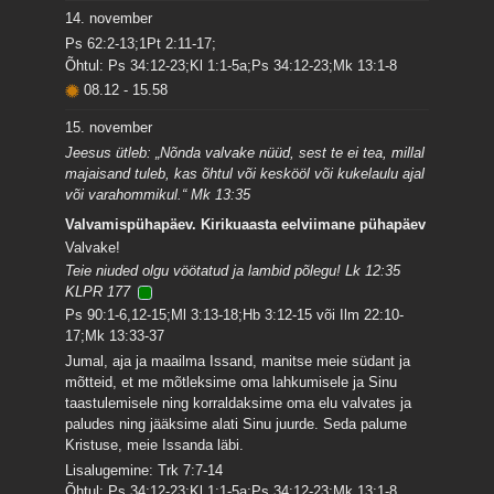
14. november
Ps 62:2-13;1Pt 2:11-17;
Õhtul: Ps 34:12-23;Kl 1:1-5a;Ps 34:12-23;Mk 13:1-8
08.12
-
15.58
15. november
Jeesus ütleb: „Nõnda valvake nüüd, sest te ei tea, millal
majaisand tuleb, kas õhtul või keskööl või kukelaulu ajal
või varahommikul.“ Mk 13:35
Valvamispühapäev. Kirikuaasta eelviimane pühapäev
Valvake!
Teie niuded olgu vöötatud ja lambid põlegu! Lk 12:35
KLPR 177
Ps 90:1-6,12-15;Ml 3:13-18;Hb 3:12-15 või Ilm 22:10-
17;Mk 13:33-37
Jumal, aja ja maailma Issand, manitse meie südant ja
mõtteid, et me mõtleksime oma lahkumisele ja Sinu
taastulemisele ning korraldaksime oma elu valvates ja
paludes ning jääksime alati Sinu juurde. Seda palume
Kristuse, meie Issanda läbi.
Lisalugemine: Trk 7:7-14
Õhtul: Ps 34:12-23;Kl 1:1-5a;Ps 34:12-23;Mk 13:1-8