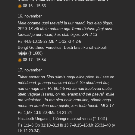
08.15
-
15.56
16. november
Meie ootame uusi taevaid ja uut maad, kus elab õigus.
2Pt 3:13 või Meie ootame aga Tema tõotuse järgi uusi
taevaid ja uut maad, kus elab õigus. 2Pt 3:13
Ps 44:9-10,15-27;Mk 4:1-12;Kl 4:2-6
Bengt Gottfried Forselius, Eesti kristliku rahvakooli
rajaja († 1688)
08.17
-
15.54
17. november
Tuhat aastat on Sinu silmis nagu eilne päev, kui see on
möödunud, ja nagu vahikord öösel. Sa uhud nad ära,
nad on nagu uni. Ps 90:4-5 või Ja nad kuuluvad mulle,
ütleb vägede Issand, on mu eraomand sel päeval, mille
ma valmistan. Ja ma olen neile armuline, nõnda nagu
mees on armuline oma pojale, kes teda teenib. Ml 3:17
Ps 1;Mk 13:9-20;4Ms 14:21-24
Elisabeth Ungarist, Tüüringi maakrahvinna († 1231)
Ps 1:1–3;Õp 31:10–31;Hb 13:7–9,15–16;Mt 25:31–40 (v
Lk 12:29-34);