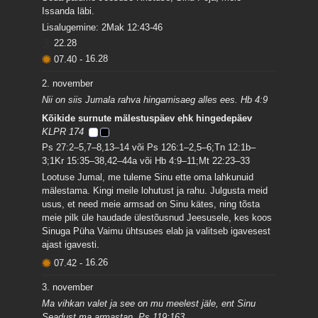
Issanda läbi.
Lisalugemine: 2Mak 12:43-46
22.28
07.40
-
16.28
2. november
Nii on siis Jumala rahva hingamisaeg alles ees. Hb 4:9
Kõikide surnute mälestuspäev ehk hingedepäev
KLPR 174
Ps 27:2–5,7–8,13–14 või Ps 126:1–2,5–6;Tn 12:1b–
3;1Kr 15:35–38,42–44a või Hb 4:9–11;Mt 22:23–33
Lootuse Jumal, me tuleme Sinu ette oma lahkunuid
mälestama. Kingi meile lohutust ja rahu. Julgusta meid
usus, et need meie armsad on Sinu kätes, ning tõsta
meie pilk üle haudade ülestõusnud Jeesusele, kes koos
Sinuga Püha Vaimu ühtsuses elab ja valitseb igavesest
ajast igavesti.
07.42
-
16.26
3. november
Ma vihkan valet ja see on mu meelest jäle, ent Sinu
Seadust ma armastan. Ps 119:163