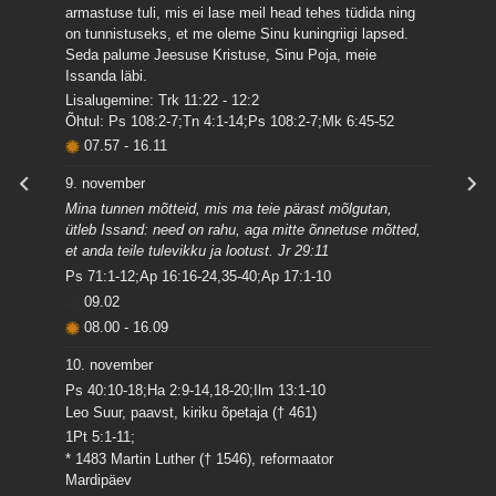
armastuse tuli, mis ei lase meil head tehes tüdida ning
on tunnistuseks, et me oleme Sinu kuningriigi lapsed.
Seda palume Jeesuse Kristuse, Sinu Poja, meie
Issanda läbi.
Lisalugemine: Trk 11:22 - 12:2
Õhtul: Ps 108:2-7;Tn 4:1-14;Ps 108:2-7;Mk 6:45-52
07.57
-
16.11
9. november
Mina tunnen mõtteid, mis ma teie pärast mõlgutan,
ütleb Issand: need on rahu, aga mitte õnnetuse mõtted,
et anda teile tulevikku ja lootust. Jr 29:11
Ps 71:1-12;Ap 16:16-24,35-40;Ap 17:1-10
09.02
08.00
-
16.09
10. november
Ps 40:10-18;Ha 2:9-14,18-20;Ilm 13:1-10
Leo Suur, paavst, kiriku õpetaja († 461)
1Pt 5:1-11;
* 1483 Martin Luther († 1546), reformaator
Mardipäev