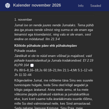
Kalender november 2026
Info
Seaded
1. november
Jumal ise on nende juures nende Jumalaks. Tema pühib
ära iga pisara nende silmist ning surma ei ole enam ega
leinamist ega kisendamist, ning valu ei ole enam, sest
endine on möödunud. Ilm 21:3-4
Kõikide pühakute päev ehk pühakutepäev
Pühade osadus
Järelikult ei ole te nüüd enam võõrad ja majalised, vaid
pühade kaaskodanikud ja Jumala kodakondsed. Ef 2:19
KLPR 164
Ps 89:6–8,16–18;Js 60:18–21;Ilm 21:1–4;Mt 5:1–12 või
Jh 11:32–44
Kõigeväeline Jumal, me mõtleme täna Sinu ees suurele
tunnistajate hulgale, keda Sina oled kõigil aegadel ja
kõigis paigus äratanud. Anna meile armu, et ka meie
võiksime järgida pühakuid väärikas ja jumalakartlikus
elus, kuni kord saame tulla ärarääkimata suurde rõõmu,
mille Sa oled valmistanud neile, kes Sind armastavad.
Seda palume Jeesuse Kristuse, Sinu Poja, meie