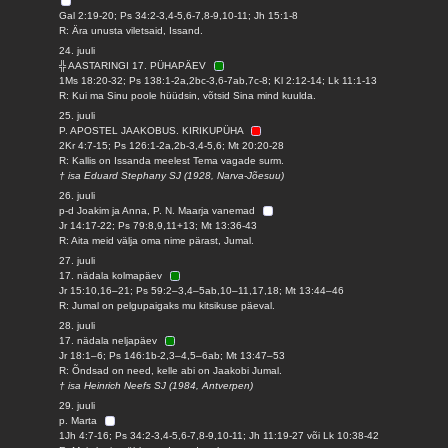
Gal 2:19-20; Ps 34:2-3,4-5,6-7,8-9,10-11; Jh 15:1-8
R: Ära unusta viletsaid, Issand.
24. juuli
╬ AASTARINGI 17. PÜHAPÄEV
1Ms 18:20-32; Ps 138:1-2a,2bc-3,6-7ab,7c-8; Kl 2:12-14; Lk 11:1-13
R: Kui ma Sinu poole hüüdsin, võtsid Sina mind kuulda.
25. juuli
P. APOSTEL JAAKOBUS. KIRIKUPÜHA
2Kr 4:7-15; Ps 126:1-2a,2b-3,4-5,6; Mt 20:20-28
R: Kallis on Issanda meelest Tema vagade surm.
† isa Eduard Stephany SJ (1928, Narva-Jõesuu)
26. juuli
p-d Joakim ja Anna, P. N. Maarja vanemad
Jr 14:17-22; Ps 79:8,9,11+13; Mt 13:36-43
R: Aita meid välja oma nime pärast, Jumal.
27. juuli
17. nädala kolmapäev
Jr 15:10,16–21; Ps 59:2–3,4–5ab,10–11,17,18; Mt 13:44–46
R: Jumal on pelgupaigaks mu kitsikuse päeval.
28. juuli
17. nädala neljapäev
Jr 18:1–6; Ps 146:1b-2,3–4,5–6ab; Mt 13:47–53
R: Õndsad on need, kelle abi on Jaakobi Jumal.
† isa Heinrich Neefs SJ (1984, Antverpen)
29. juuli
p. Marta
1Jh 4:7-16; Ps 34:2-3,4-5,6-7,8-9,10-11; Jh 11:19-27 või Lk 10:38-42