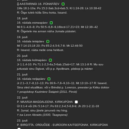
╬ AASTARINGI 16. PÜHAPÄEV
1Ms 18:1-10a; Ps 15:2-3ab,3cd-4ab,5; Kl 1:24-28; Lk 10:38-42
R: Õige tuleb külla Sinu kotta, Issand.
18. juuli
16. nädala esmaspäev
Mi 6:1–4,6–8; Ps 50:5–6,8–9,16bcd-17,21+23; Mt 12:38–42
R: Õigetele ma annan näha Jumala päästet.
19. juuli
16. nädala teisipäev
Mi 7:14-15;18 20; Ps 85:2-4,5-6,7-8; Mt 12:46-50
R: Issand, näita meile oma heldust.
20. juuli
16. nädala kolmapäev
Jr 1:1,4-10; Ps 71:1-2,3-4a,5-6ab,15ab+17; Mt 13:1-9 R: Mu suu
jutlustab sinu õiglust. või p p. Apollinare, piiskop ja märter
21. juuli
16. nädala neljapäev
Jr 2:1–3,7–8,12–13; Ps 36:6–7,8–9,10–11; Mt 13:10–17 R: Issand,
Sina oled eluallikas. või v Brindisi p. Lorenzo, preester ja Kiriku doktor
† peapiiskop Kazimierz Świątek (2011, Pinsk)
22. juuli
P. MAARJA MAGDALEENA. KIRIKUPÜHA
Ül 3:1-4 või 2Kr 5:14-17; Ps 63:2,3-4,5-6,8-9; Jh 20:1-2,11-18
R: Jumal, sinu järele januneb mu hing.
† isa Leon Abraitis (1930, Taagepera)
23. juuli
P. BIRGITTA, ORDUÕDE - EUROOPA KAITSEPÜHAK. KIRIKUPÜHA