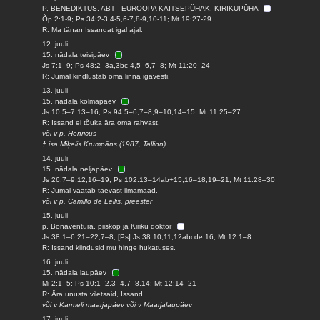
P. BENEDIKTUS, ABT - EUROOPA KAITSEPÜHAK. KIRIKUPÜHA
Õp 2:1-9; Ps 34:2-3,4-5,6-7,8-9,10-11; Mt 19:27-29
R: Ma tänan Issandat igal ajal.
12. juuli
15. nädala teisipäev
Js 7:1–9; Ps 48:2–3a,3bc-4,5–6,7–8; Mt 11:20–24
R: Jumal kindlustab oma linna igavesti.
13. juuli
15. nädala kolmapäev
Js 10:5–7,13–16; Ps 94:5–6,7–8,9–10,14–15; Mt 11:25–27
R: Issand ei tõuka ära oma rahvast.
või v p. Henricus
† isa Miķelis Krumpāns (1987, Tallinn)
14. juuli
15. nädala neljapäev
Js 26:7–9,12,16–19; Ps 102:13–14ab+15,16–18,19–21; Mt 11:28–30
R: Jumal vaatab taevast ilmamaad.
või v p. Camillo de Lellis, preester
15. juuli
p. Bonaventura, piiskop ja Kiriku doktor
Js 38:1–6,21–22,7–8; [Ps] Js 38:10,11,12abcde,16; Mt 12:1–8
R: Issand kiindusid mu hinge hukatuses.
16. juuli
15. nädala laupäev
Mi 2:1–5; Ps 10:1–2,3–4,7–8,14; Mt 12:14–21
R: Ära unusta viletsaid, Issand.
või v Karmeli maarjapäev või v Maarjalaupäev
17. juuli