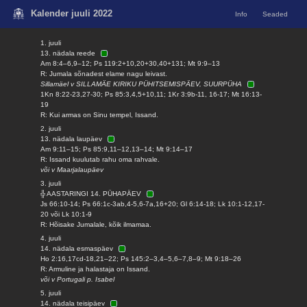
Kalender juuli 2022
Info
Seaded
1. juuli
13. nädala reede
Am 8:4–6,9–12; Ps 119:2+10,20+30,40+131; Mt 9:9–13
R: Jumala sõnadest elame nagu leivast.
Sillamäel v SILLAMÄE KIRIKU PÜHITSEMISPÄEV, SUURPÜHA
1Kn 8:22-23,27-30; Ps 85:3,4,5+10,11; 1Kr 3:9b-11, 16-17; Mt 16:13-
19
R: Kui armas on Sinu tempel, Issand.
2. juuli
13. nädala laupäev
Am 9:11–15; Ps 85:9,11–12,13–14; Mt 9:14–17
R: Issand kuulutab rahu oma rahvale.
või v Maarjalaupäev
3. juuli
╬ AASTARINGI 14. PÜHAPÄEV
Js 66:10-14; Ps 66:1c-3ab,4-5,6-7a,16+20; Gl 6:14-18; Lk 10:1-12,17-
20 või Lk 10:1-9
R: Hõisake Jumalale, kõik ilmamaa.
4. juuli
14. nädala esmaspäev
Ho 2:16,17cd-18,21–22; Ps 145:2–3,4–5,6–7,8–9; Mt 9:18–26
R: Armuline ja halastaja on Issand.
või v Portugali p. Isabel
5. juuli
14. nädala teisipäev