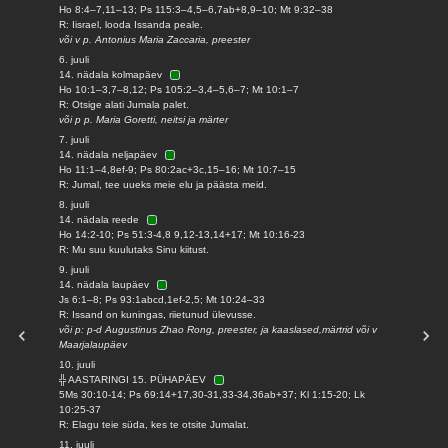
Ho 8:4–7,11–13; Ps 115:3–4,5–6,7ab+8,9–10; Mt 9:32–38
R: Iisrael, looda Issanda peale.
või v p. Antonius Maria Zaccaria, preester
6. juuli
14. nädala kolmapäev
Ho 10:1–3,7–8,12; Ps 105:2–3,4–5,6–7; Mt 10:1–7
R: Otsige alati Jumala palet.
või p p. Maria Goretti, neitsi ja märter
7. juuli
14. nädala neljapäev
Ho 11:1–4,8ef-9; Ps 80:2ac+3c,15–16; Mt 10:7–15
R: Jumal, tee uueks meie elu ja päästa meid.
8. juuli
14. nädala reede
Ho 14:2-10; Ps 51:3-4,8 9,12-13,14+17; Mt 10:16-23
R: Mu suu kuulutaks Sinu kiitust.
9. juuli
14. nädala laupäev
Js 6:1–8; Ps 93:1abcd,1ef-2,5; Mt 10:24–33
R: Issand on kuningas, riietunud ülevusse.
või p: p-d Augustinus Zhao Rong, preester, ja kaaslased,märtrid või v
Maarjalaupäev
10. juuli
╬ AASTARINGI 15. PÜHAPÄEV
5Ms 30:10-14; Ps 69:14+17,30-31,33-34,36ab+37; Kl 1:15-20; Lk
10:25-37
R: Elagu teie süda, kes te otsite Jumalat.
11. juuli