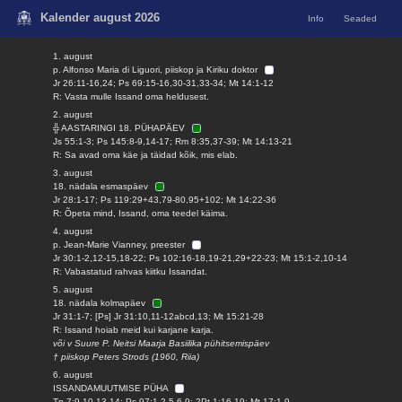
Kalender august 2026
Info
Seaded
1. august
p. Alfonso Maria di Liguori, piiskop ja Kiriku doktor
Jr 26:11-16,24; Ps 69:15-16,30-31,33-34; Mt 14:1-12
R: Vasta mulle Issand oma heldusest.
2. august
╬ AASTARINGI 18. PÜHAPÄEV
Js 55:1-3; Ps 145:8-9,14-17; Rm 8:35,37-39; Mt 14:13-21
R: Sa avad oma käe ja täidad kõik, mis elab.
3. august
18. nädala esmaspäev
Jr 28:1-17; Ps 119:29+43,79-80,95+102; Mt 14:22-36
R: Õpeta mind, Issand, oma teedel käima.
4. august
p. Jean-Marie Vianney, preester
Jr 30:1-2,12-15,18-22; Ps 102:16-18,19-21,29+22-23; Mt 15:1-2,10-14
R: Vabastatud rahvas kiitku Issandat.
5. august
18. nädala kolmapäev
Jr 31:1-7; [Ps] Jr 31:10,11-12abcd,13; Mt 15:21-28
R: Issand hoiab meid kui karjane karja.
või v Suure P. Neitsi Maarja Basiilika pühitsemispäev
† piiskop Peters Strods (1960, Riia)
6. august
ISSANDAMUUTMISE PÜHA
Tn 7:9-10,13-14; Ps 97:1-2,5-6,9; 2Pt 1:16-19; Mt 17:1-9