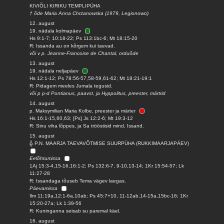
KIVIÕLI KIRIKU TEMPLIPÜHA
† õde Maria Anna Chrzanowska (1979, Legionowo)
12. august
19. nädala kolmapäev
Hs 9:1-7; 10:18-22; Ps 113:1bc-6; Mt 18:15-20
R: Issanda au on kõrgem kui taevad.
või v p. Jeanne-Francoise de Chantal, orduõde
13. august
19. nädala neljapäev
Hs 12:1-12; Ps 78:56-57,58-59,61-62; Mt 18:21-19:1
R: Pidagem meeles Jumala tegusid.
või p p-d Pontianus, paavst, ja Hyppolitus, preester, märtrid
14. august
p. Maksymilian Maria Kolbe, preester ja märter
Hs 16:1-15,60,63; [Ps] Js 12:2-6; Mt 19:3-12
R: Sinu viha lõppes, ja Sa trööstisid mind, Issand.
15. august
╬ P.N. MAARJA TAEVAVÕTMISE SUURPÜHA (RUKKIMAARJAPÄEV)
Eelõhtumissa
1Aj 15:3-4,15-16,16:1-2; Ps 132:6-7, 9-10,13-14; 1Kr 15:54-57; Lk
11:27-28
R: Issandaga tõuseb Tema vägev laegas.
Päevamissa
Ilm 11:19a,12:1-6a,10ab; Ps 45:7+10, 11-12ab,14-15a,15bc-16; 1Kr
15:20-27a; Lk 1:39-56
R: Kuninganna seisab su paremal käel.
16. august