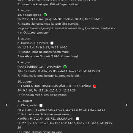
R: Issand on kuningas, Kõigekõrgem valitseb.
7. august
18. nädala reede
Na 2:1-3; 3:1-3,6-7; [Ps] 5Ms 32:35-36ab,39,41; Mt 16:24-28
R: Issand Jumal surmab ja teeb jälle elavaks.
või p p-d Sixtus (Xystus) II, paavst ja märter, ning kaaslased, märtrid või
v p. Gaetano, preester
8. august
p. Dominicus, preester
Ha 1:12-2:4; Ps 9:8-13; Mt 17:14-20
R: Issand, oma heldusest vasta mulle.
† isa Alexander Dordett (1984, Korneuburg)
9. august
╬ AASTARINGI 19. PÜHAPÄEV
1Kn 19:8b-9a,11-13a; Ps 85:9ab-14; Rm 9:1-5; Mt 14:22-33
R: Näita meile oma heldust ja anna meile abi.
10. august
P. LAURENTIUS, DIAKON JA MÄRTER, KIRIKUPÜHA
2Kr 9:6-10; Ps 112:1bc-2,5-9; Jh 12:24-26
R: Õnnis on mees, kes on abivalmis.
11. august
p. Clara, neitsi
Hs 2:8-3:4; Ps 119:14+24,72+103,111+131; Mt 18:1-5,10,12-14
R: Kui mahe on Sinu ütlus minu suule.
Kiviõlis v P. CLARA, NEITSI. SUURPÜHA
Ho 2:16bc,17cd,21-22; Ps 45:11-12,14-15,16-17; Fl 3:8-14; Mt 19:27-
29
R: Ennäe, Kristus, võtke Ta vastu.