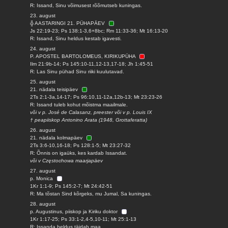
R: Issand, Sinu võimusest rõõmutseb kuningas.
23. august
╬ AASTARINGI 21. PÜHAPÄEV
Js 22:19-23; Ps 138:1-3,6+8bc; Rm 11:33-36; Mt 16:13-20
R: Issand, Sinu heldus kestab igavesti.
24. august
P. APOSTEL BARTOLOMEUS, KIRIKUPÜHA
Ilm 21:9b-14; Ps 145:10-11,12-13,17-18; Jh 1:45-51
R: Las Sinu pühad Sinu riiki kuulutavad.
25. august
21. nädala teisipäev
2Ts 2:1-3a,14-17; Ps 96:10,11-12a,12b-13; Mt 23:23-26
R: Issand tuleb kohut mõistma maailmale.
või v p. José de Calasanz, preester või v p. Louis IX
† peapiiskop Antonino Arata (1948, Grottaferatta)
26. august
21. nädala kolmapäev
2Ts 3:6-10,16-18; Ps 128:1-5; Mt 23:27-32
R: Õnnis on igaüks, kes kardab Issandat.
või v Częstochowa maarjapäev
27. august
p. Monica
1Kr 1:1-9; Ps 145:2-7; Mt 24:42-51
R: Ma tõstan Sind kõrgeks, mu Jumal, Sa kuningas.
28. august
p. Augustinus, piiskop ja Kiriku doktor
1Kr 1:17-25; Ps 33:1-2,4-5,10-11; Mt 25:1-13
R: Issanda heldus täidab maa.