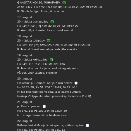
╬ AASTARINGI 20. PÜHAPÄEV
Js 56:1,6-7; Ps 67:2-3,5,6+8; Rm 11:13-15,29-32; Mt 15:21-28
R: Sinule laulge, Jumal, tänu rahvad.
17. august
20. nädala esmaspäev
Hs 24:15-24; [Ps] 5Ms 32:18-21; Mt 19:16-22
R: Ära hülga Jumalat, kes on sind loonud.
18. august
20. nädala teisipäev
Hs 28:1-10; [Ps] 5Ms 32:26-28,30,35-36; Mt 19:23-30
R: Issand Jumal surmab ja teeb jälle elavaks.
19. august
20. nädala kolmapäev
Hs 34:1-11; Ps 23:1-6; Mt 20:1-16a
R: Issand on mu karjane, mul midagi ei puudu.
või v p. Jean Eudes, preester
20. august
Clairvaux’ p. Bernard, abt ja Kiriku doktor
Hs 36:23-28; Ps 51:12-15,18-19; Mt 22:1-14
R: Ma piserdan teid veega, ja te saate puhtaks.
Piiskop Philippe Jourdani preestrikspühitsemine (1988)
21. august
p. Pius X, paavst
Hs 37:1-14; Ps 107:2-9; Mt 22:34-40
R: Tänage Issandat Ta helduse eest.
22. august
Pühima Neitsi Maarja Kuninganna, mälestuspäev
Hs 43:1-7a; Ps 85:9-14; Mt 23:1-12