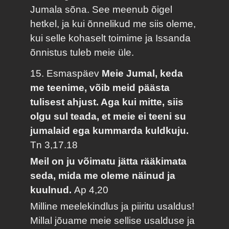
Jumala sõna. See meenub õigel
hetkel, ja kui õnnelikud me siis oleme,
kui selle kohaselt toimime ja Issanda
õnnistus tuleb meie üle.
15. Esmaspäev
Meie Jumal, keda
me teenime, võib meid päästa
tulisest ahjust. Aga kui mitte, siis
olgu sul teada, et meie ei teeni su
jumalaid ega kummarda kuldkuju.
Tn 3,17.18
Meil on ju võimatu jätta rääkimata
seda, mida me oleme näinud ja
kuulnud.
Ap 4,20
Milline meelekindlus ja piiritu usaldus!
Millal jõuame meie sellise usalduse ja