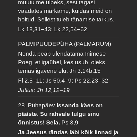
muutu me ülbeks, sest tagasi
vaadates märkame, kuidas meid on
hoitud. Sellest tuleb tänamise tarkus.
Lk 18,31–43; Lk 22,54–62
PALMIPUUDEPÜHA (PALMARUM)
Nõnda peab ülendatama Inimese
Poeg, et igaühel, kes usub, oleks
temas igavene elu.
Jh 3,14b.15
Fl 2,5–11; Js 50,4–9; Ps 22,23–32
Jutlus: Jh 12,12–19
28. Pühapäev
Issanda käes on
pääste. Su rahvale tulgu sinu
õnnistus! Sela.
Ps 3,9
Ja Jeesus rändas läbi kõik linnad ja