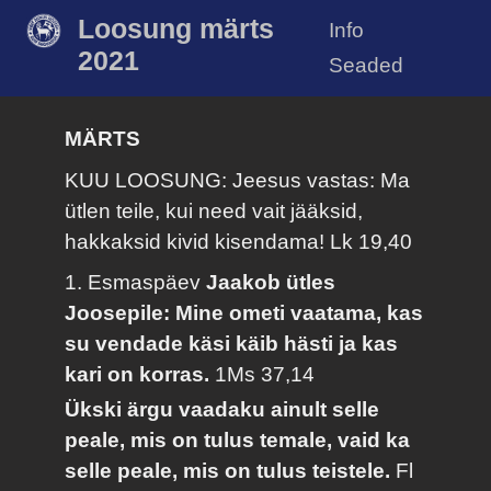
Loosung märts
Info
2021
Seaded
MÄRTS
KUU LOOSUNG: Jeesus vastas: Ma
ütlen teile, kui need vait jääksid,
hakkaksid kivid kisendama!
Lk 19,40
1. Esmaspäev
Jaakob ütles
Joosepile: Mine ometi vaatama, kas
su vendade käsi käib hästi ja kas
kari on korras.
1Ms 37,14
Ükski ärgu vaadaku ainult selle
peale, mis on tulus temale, vaid ka
selle peale, mis on tulus teistele.
Fl