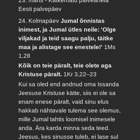
23. märts - Katkematu palveahela
Eesti palvepäev
24. Kolmapäev
Jumal õnnistas
inimest, ja Jumal ütles neile: 'Olge
viljakad ja teid saagu palju, täitke
maa ja alistage see enestele!'
1Ms
1,28
Kõik on teie päralt, teie olete aga
Kristuse päralt.
1Kr 3,22–23
Kui sa oled end andnud oma Issanda
Jeesuse Kristuse kätte, siis ei ole sa
enam enese päralt, vaid sinu elus
hakkab nähtavale tulema see olemus,
mille Jumal tahtis loomisel inimesele
anda. Ära karda minna seda teed.
Jeesus, kes sinusse tuleb, ei lase sul