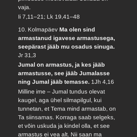
vaja.
Ii 7,11–21; Lk 19,41–48
10. Kolmapäev
Ma olen sind
armastanud igavese armastusega,
seepärast jääb mu osadus sinuga.
Jr 31,3
Jumal on armastus, ja kes jääb
armastusse, see jääb Jumalasse
ning Jumal jääb temasse.
1Jh 4,16
Milline ime – Jumal tundus olevat
kaugel, aga ühel silmapilgul, kui
tunnetan, et Tema mind armastab, on
Ta siinsamas. Korraga saab selgeks,
et võin uskuda ja kindel olla, et see
armastus ei vea alt. Nii saan ma