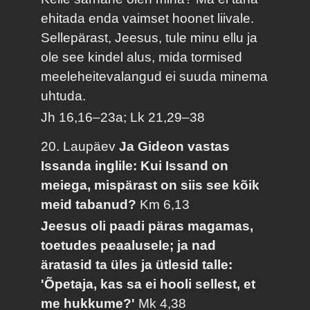
ehitada enda vaimset hoonet liivale.
Sellepärast, Jeesus, tule minu ellu ja
ole see kindel alus, mida tormised
meeleheitevalangud ei suuda minema
uhtuda.
Jh 16,16–23a; Lk 21,29–38
20. Laupäev
Ja Gideon vastas
Issanda inglile: Kui Issand on
meiega, mispärast on siis see kõik
meid tabanud?
Km 6,13
Jeesus oli paadi päras magamas,
toetudes peaalusele; ja nad
äratasid ta üles ja ütlesid talle:
'Õpetaja, kas sa ei hooli sellest, et
me hukkume?'
Mk 4,38