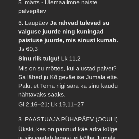
5. märts - Ülemaailmne naiste
palvepäev
6. Laupäev
Ja rahvad tulevad su
valguse juurde ning kuningad
paistuse juurde, mis sinust kumab.
Js 60,3
Sinu riik tulgu!
Lk 11,2
Mis on su mõttes, kui alustad palvet?
Sa lähed ju Kõigeväelise Jumala ette.
Palu, et Tema riigi sära ka sinu kaudu
nähtavaks saaks.
Gl 2,16–21; Lk 19,11–27
3. PAASTUAJA PÜHAPÄEV (OCULI)
Ükski, kes on pannud käe adra külge
ja siis vaatab tagasi, ei kõlba Jumala