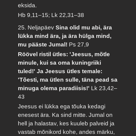
eksida.
Hb 9,11–15; Lk 22,31–38
25. Neljapäev
Sina olid mu abi, ära
lükka mind ära, ja ära hülga mind,
mu pääste Jumal!
Ps 27,9
Röövel ristil ütles: 'Jeesus, mõtle
minule, kui sa oma kuningriiki
tuled!' Ja Jeesus ütles temale:
'Tõesti, ma ütlen sulle, täna pead sa
minuga olema paradiisis!'
Lk 23,42–
43
Jeesus ei lükka ega tõuka kedagi
enesest ära. Ka sind mitte. Jumal on
hell ja halastav, kes kuuleb palveid ja
vastab mõnikord kohe, andes märku,