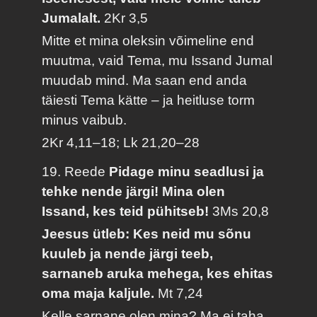
Jumalalt.
2Kr 3,5
Mitte et mina oleksin võimeline end
muutma, vaid Tema, mu Issand Jumal
muudab mind. Ma saan end anda
täiesti Tema kätte – ja heitluse torm
minus vaibub.
2Kr 4,11–18; Lk 21,20–28
19. Reede
Pidage minu seadlusi ja
tehke nende järgi! Mina olen
Issand, kes teid pühitseb!
3Ms 20,8
Jeesus ütleb: Kes neid mu sõnu
kuuleb ja nende järgi teeb,
sarnaneb aruka mehega, kes ehitas
oma maja kaljule.
Mt 7,24
Kelle sarnane olen mina? Ma ei taha