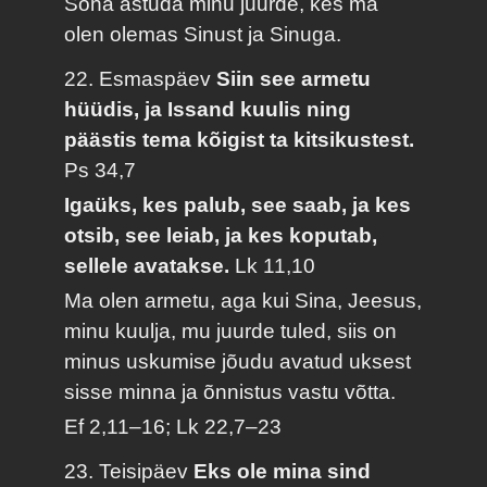
Sõna astuda minu juurde, kes ma
olen olemas Sinust ja Sinuga.
22. Esmaspäev
Siin see armetu
hüüdis, ja Issand kuulis ning
päästis tema kõigist ta kitsikustest.
Ps 34,7
Igaüks, kes palub, see saab, ja kes
otsib, see leiab, ja kes koputab,
sellele avatakse.
Lk 11,10
Ma olen armetu, aga kui Sina, Jeesus,
minu kuulja, mu juurde tuled, siis on
minus uskumise jõudu avatud uksest
sisse minna ja õnnistus vastu võtta.
Ef 2,11–16; Lk 22,7–23
23. Teisipäev
Eks ole mina sind