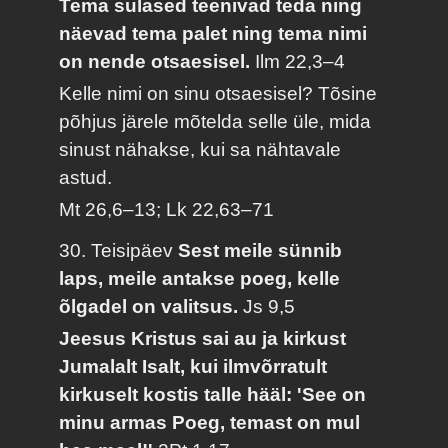
Tema sulased teenivad teda ning
näevad tema palet ning tema nimi
on nende otsaesisel.
Ilm 22,3–4
Kelle nimi on sinu otsaesisel? Tõsine
põhjus järele mõtelda selle üle, mida
sinust nähakse, kui sa nähtavale
astud.
Mt 26,6–13; Lk 22,63–71
30. Teisipäev
Sest meile sünnib
laps, meile antakse poeg, kelle
õlgadel on valitsus.
Js 9,5
Jeesus Kristus sai au ja kirkust
Jumalalt Isalt, kui ilmvõrratult
kirkuselt kostis talle hääl: 'See on
minu armas Poeg, temast on mul