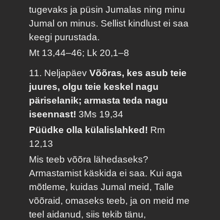
tugevaks ja püsin Jumalas ning minu
Jumal on minus. Sellist kindlust ei saa
keegi purustada.
Mt 13,44–46; Lk 20,1–8
11. Neljapäev
Võõras, kes asub teie
juures, olgu teie keskel nagu
päriselanik; armasta teda nagu
iseennast!
3Ms 19,34
Püüdke olla külalislahked!
Rm
12,13
Mis teeb võõra lähedaseks?
Armastamist käskida ei saa. Kui aga
mõtleme, kuidas Jumal meid, Talle
võõraid, omaseks teeb, ja on meid me
teel aidanud, siis tekib tänu,