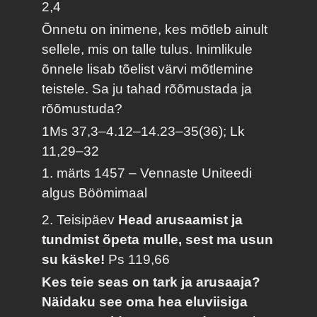
2,4
Õnnetu on inimene, kes mõtleb ainult
sellele, mis on talle tulus. Inimlikule
õnnele lisab tõelist värvi mõtlemine
teistele. Sa ju tahad rõõmustada ja
rõõmustuda?
1Ms 37,3–4.12–14.23–35(36); Lk
11,29–32
1. märts 1457 – Vennaste Uniteedi
algus Böömimaal
2. Teisipäev
Head arusaamist ja
tundmist õpeta mulle, sest ma usun
su käske!
Ps 119,66
Kes teie seas on tark ja arusaaja?
Näidaku see oma hea eluviisiga