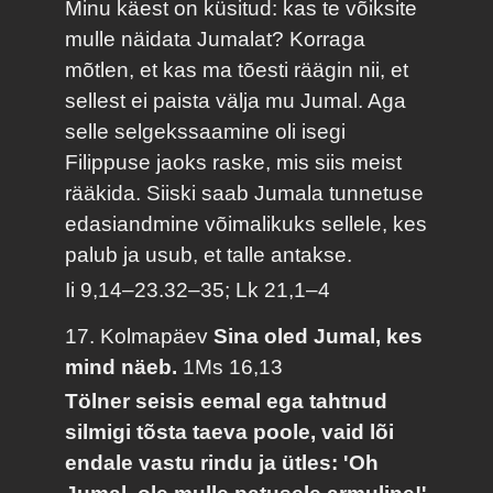
Minu käest on küsitud: kas te võiksite
mulle näidata Jumalat? Korraga
mõtlen, et kas ma tõesti räägin nii, et
sellest ei paista välja mu Jumal. Aga
selle selgekssaamine oli isegi
Filippuse jaoks raske, mis siis meist
rääkida. Siiski saab Jumala tunnetuse
edasiandmine võimalikuks sellele, kes
palub ja usub, et talle antakse.
Ii 9,14–23.32–35; Lk 21,1–4
17. Kolmapäev
Sina oled Jumal, kes
mind näeb.
1Ms 16,13
Tölner seisis eemal ega tahtnud
silmigi tõsta taeva poole, vaid lõi
endale vastu rindu ja ütles: 'Oh