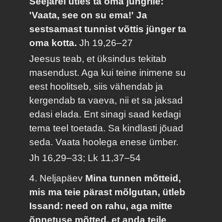
Seejärel ütles ta oma jüngrile:
'Vaata, see on su ema!' Ja
sestsamast tunnist võttis jünger ta
oma kotta.
Jh 19,26–27
Jeesus teab, et üksindus tekitab
masendust. Aga kui teine inimene su
eest hoolitseb, siis vähendab ja
kergendab ta vaeva, nii et sa jaksad
edasi elada. Ent sinagi saad kedagi
tema teel toetada. Sa kindlasti jõuad
seda. Vaata hoolega enese ümber.
Jh 16,29–33; Lk 11,37–54
4. Neljapäev
Mina tunnen mõtteid,
mis ma teie pärast mõlgutan, ütleb
Issand: need on rahu, aga mitte
õnnetuse mõtted, et anda teile