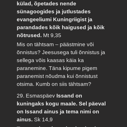
külad, õpetades nende
sünagoogides ja jutlustades
evangeeliumi Kuningriigist ja
parandades kõik haigused ja kõik
nõtrused.
Mt 9,35
Mis on tähtsam – päästmine või
õnnistus? Jeesusega tuli õnnistus ja
sellega võis kaasas käia ka
paranemine. Täna kipume pigem
paranemist nõudma kui õnnistust
otsima. Kumb on siis tähtsam?
29. Esmaspäev
Issand on
kuningaks kogu maale. Sel päeval
on Issand ainus ja tema nimi on
ainus.
Sk 14,9