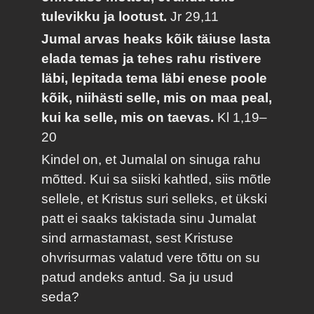
tulevikku ja lootust.
Jr 29,11
Jumal arvas heaks kõik täiuse lasta
elada temas ja tehes rahu ristivere
läbi, lepitada tema läbi enese poole
kõik, niihästi selle, mis on maa peal,
kui ka selle, mis on taevas.
Kl 1,19–
20
Kindel on, et Jumalal on sinuga rahu
mõtted. Kui sa siiski kahtled, siis mõtle
sellele, et Kristus suri selleks, et ükski
patt ei saaks takistada sinu Jumalat
sind armastamast, sest Kristuse
ohvrisurmas valatud vere tõttu on su
patud andeks antud. Sa ju usud
seda?