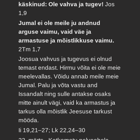
käskinud: Ole vahva ja tugev!
Jos
1,9
Jumal ei ole meile ju andnud
arguse vaimu, vaid väe ja
armastuse ja mõistlikkuse vaimu.
2Tm 1,7
Joosua vahvus ja tugevus ei olnud
temast endast. Hirmu võita ei ole meie
meelevallas. Võidu annab meile meie
Jumal. Palu ja võta vastu and
Issandalt ning sulle antakse osaks
mitte ainult vägi, vaid ka armastus ja
tarkus olla mõistlik Jeesuse tarkust
mööda.
Ii 19,21–27; Lk 22,24–30