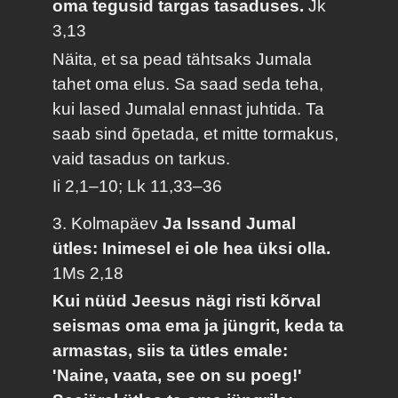
oma tegusid targas tasaduses.
Jk
3,13
Näita, et sa pead tähtsaks Jumala
tahet oma elus. Sa saad seda teha,
kui lased Jumalal ennast juhtida. Ta
saab sind õpetada, et mitte tormakus,
vaid tasadus on tarkus.
Ii 2,1–10; Lk 11,33–36
3. Kolmapäev
Ja Issand Jumal
ütles: Inimesel ei ole hea üksi olla.
1Ms 2,18
Kui nüüd Jeesus nägi risti kõrval
seismas oma ema ja jüngrit, keda ta
armastas, siis ta ütles emale:
'Naine, vaata, see on su poeg!'