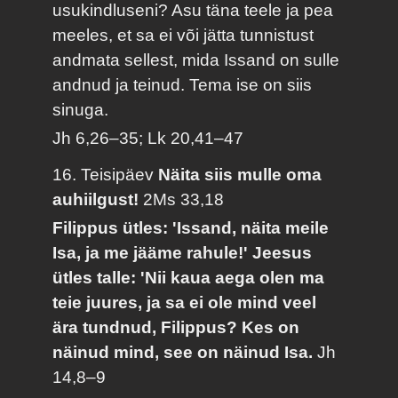
usukindluseni? Asu täna teele ja pea
meeles, et sa ei või jätta tunnistust
andmata sellest, mida Issand on sulle
andnud ja teinud. Tema ise on siis
sinuga.
Jh 6,26–35; Lk 20,41–47
16. Teisipäev
Näita siis mulle oma
auhiilgust!
2Ms 33,18
Filippus ütles: 'Issand, näita meile
Isa, ja me jääme rahule!' Jeesus
ütles talle: 'Nii kaua aega olen ma
teie juures, ja sa ei ole mind veel
ära tundnud, Filippus? Kes on
näinud mind, see on näinud Isa.
Jh
14,8–9