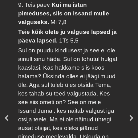
9. Teisipäev
Kui ma istun
pimeduses, siis on Issand mulle
valguseks.
Mi 7,8
Teie kõik olete ju valguse lapsed ja
päeva lapsed.
1Ts 5,5
Sul on puudu kindlusest ja see ei ole
ainult sinu häda. Sul on tohutul hulgal
kaaslasi. Kas hakkame siis koos
halama? Üksinda olles ei jäägi muud
üle. Aga sul tuleb üles otsida Tema,
kes tahab su teed valgustada. Kes
see siis ometi on? See on meie
Issand Jumal, kes näitab valgust iga
otsija teele. Ma ei ole näinud ühtegi
ausat otsijat, kes oleks jäänud
pimeduse meelevalda. Uskuda on