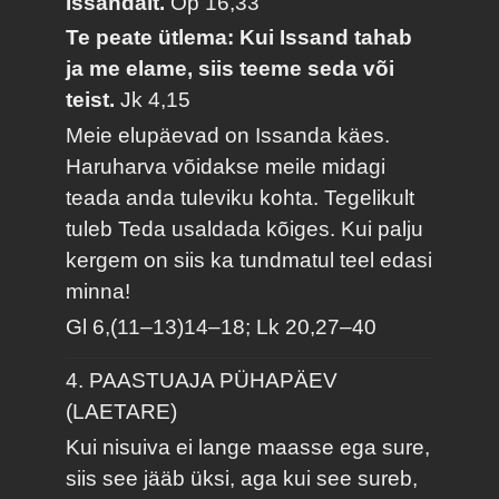
Issandalt.
Õp 16,33
Te peate ütlema: Kui Issand tahab
ja me elame, siis teeme seda või
teist.
Jk 4,15
Meie elupäevad on Issanda käes.
Haruharva võidakse meile midagi
teada anda tuleviku kohta. Tegelikult
tuleb Teda usaldada kõiges. Kui palju
kergem on siis ka tundmatul teel edasi
minna!
Gl 6,(11–13)14–18; Lk 20,27–40
4. PAASTUAJA PÜHAPÄEV
(LAETARE)
Kui nisuiva ei lange maasse ega sure,
siis see jääb üksi, aga kui see sureb,