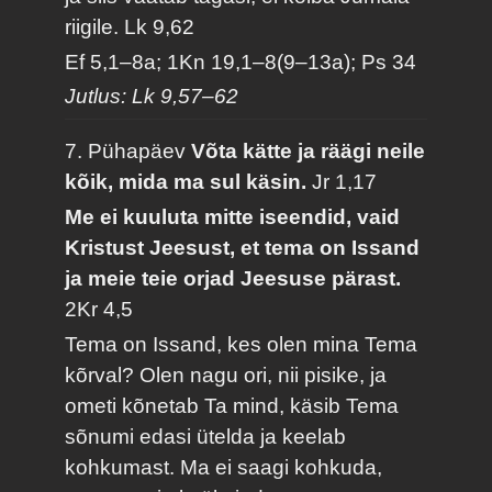
riigile.
Lk 9,62
Ef 5,1–8a; 1Kn 19,1–8(9–13a); Ps 34
Jutlus: Lk 9,57–62
7. Pühapäev
Võta kätte ja räägi neile
kõik, mida ma sul käsin.
Jr 1,17
Me ei kuuluta mitte iseendid, vaid
Kristust Jeesust, et tema on Issand
ja meie teie orjad Jeesuse pärast.
2Kr 4,5
Tema on Issand, kes olen mina Tema
kõrval? Olen nagu ori, nii pisike, ja
ometi kõnetab Ta mind, käsib Tema
sõnumi edasi ütelda ja keelab
kohkumast. Ma ei saagi kohkuda,