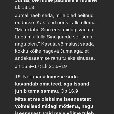
Jumal, ole mulle patusele armuline!'
Lk 18,13
Jumal näeb seda, mille oled peitnud
endasse. Kas oled nõus Talle ütlema:
"Ma ei taha Sinu eest midagi varjata.
Luba mul tulla Sinu juurde sellisena,
nagu olen." Kasuta võimalust saada
kokku kõike nägeva Jumalaga, et
andekssaamise rahu tuleks sinusse.
Jh 15,9–17; Lk 21,5–19
18. Neljapäev
Inimese süda
kavandab oma teed, aga Issand
juhib tema sammu.
Õp 16,9
Mitte et me oleksime iseenestest
võimelised midagi mõtlema, nagu
iseenesest, vaid meie võime tuleb