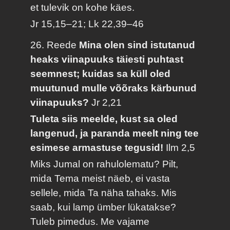
et tulevik on kohe käes.
Jr 15,15–21; Lk 22,39–46
26. Reede
Mina olen sind istutanud
heaks viinapuuks täiesti puhtast
seemnest; kuidas sa küll oled
muutunud mulle võõraks kärbunud
viinapuuks?
Jr 2,21
Tuleta siis meelde, kust sa oled
langenud, ja paranda meelt ning tee
esimese armastuse tegusid!
Ilm 2,5
Miks Jumal on rahulolematu? Pilt,
mida Tema meist näeb, ei vasta
sellele, mida Ta näha tahaks. Mis
saab, kui lamp ümber lükatakse?
Tuleb pimedus. Me vajame