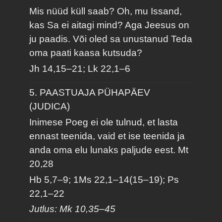
Mis nüüd küll saab? Oh, mu Issand,
kas Sa ei aitagi mind? Aga Jeesus on
ju paadis. Või oled sa unustanud Teda
oma paati kaasa kutsuda?
Jh 14,15–21; Lk 22,1–6
5. PAASTUAJA PÜHAPÄEV
(JUDICA)
Inimese Poeg ei ole tulnud, et lasta
ennast teenida, vaid et ise teenida ja
anda oma elu lunaks paljude eest.
Mt
20,28
Hb 5,7–9; 1Ms 22,1–14(15–19); Ps
22,1–22
Jutlus: Mk 10,35–45