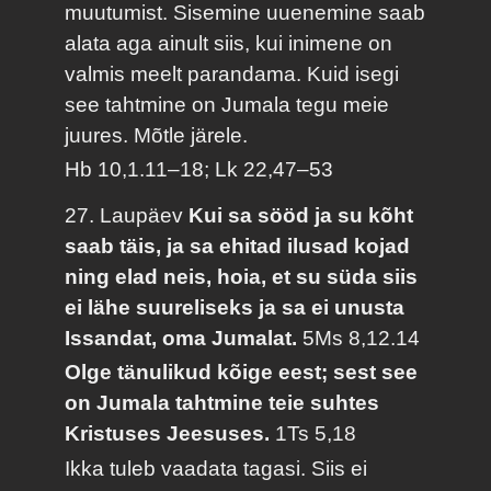
muutumist. Sisemine uuenemine saab
alata aga ainult siis, kui inimene on
valmis meelt parandama. Kuid isegi
see tahtmine on Jumala tegu meie
juures. Mõtle järele.
Hb 10,1.11–18; Lk 22,47–53
27. Laupäev
Kui sa sööd ja su kõht
saab täis, ja sa ehitad ilusad kojad
ning elad neis, hoia, et su süda siis
ei lähe suureliseks ja sa ei unusta
Issandat, oma Jumalat.
5Ms 8,12.14
Olge tänulikud kõige eest; sest see
on Jumala tahtmine teie suhtes
Kristuses Jeesuses.
1Ts 5,18
Ikka tuleb vaadata tagasi. Siis ei