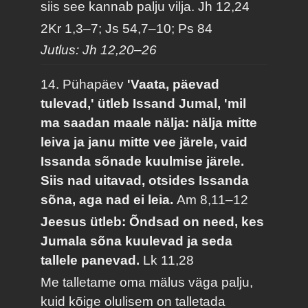
siis see kannab palju vilja.
Jh 12,24
2Kr 1,3–7; Js 54,7–10; Ps 84
Jutlus: Jh 12,20–26
14. Pühapäev
'Vaata, päevad
tulevad,' ütleb Issand Jumal, 'mil
ma saadan maale nälja: nälja mitte
leiva ja janu mitte vee järele, vaid
Issanda sõnade kuulmise järele.
Siis nad uitavad, otsides Issanda
sõna, aga nad ei leia.
Am 8,11–12
Jeesus ütleb: Õndsad on need, kes
Jumala sõna kuulevad ja seda
tallele panevad.
Lk 11,28
Me talletame oma mälus väga palju,
kuid kõige olulisem on talletada