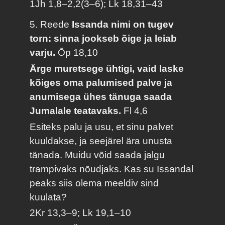
1Jh 1,8–2,2(3–6); Lk 18,31–43
5. Reede
Issanda nimi on tugev
torn: sinna jookseb õige ja leiab
varju.
Õp 18,10
Ärge muretsege ühtigi, vaid laske
kõiges oma palumised palve ja
anumisega ühes tänuga saada
Jumalale teatavaks.
Fl 4,6
Esiteks palu ja usu, et sinu palvet
kuuldakse, ja seejärel ära unusta
tänada. Muidu võid saada jalgu
trampivaks nõudjaks. Kas su Issandal
peaks siis olema meeldiv sind
kuulata?
2Kr 13,3–9; Lk 19,1–10