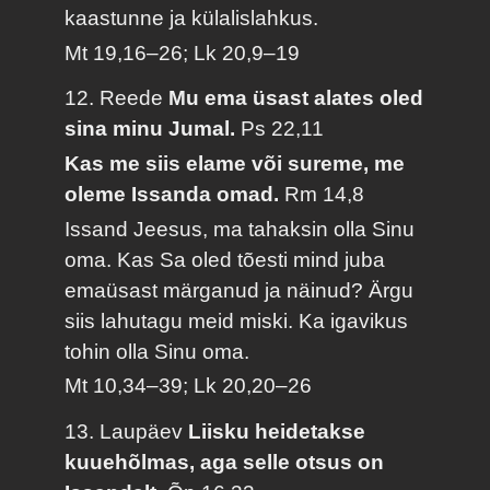
kaastunne ja külalislahkus.
Mt 19,16–26; Lk 20,9–19
12. Reede
Mu ema üsast alates oled
sina minu Jumal.
Ps 22,11
Kas me siis elame või sureme, me
oleme Issanda omad.
Rm 14,8
Issand Jeesus, ma tahaksin olla Sinu
oma. Kas Sa oled tõesti mind juba
emaüsast märganud ja näinud? Ärgu
siis lahutagu meid miski. Ka igavikus
tohin olla Sinu oma.
Mt 10,34–39; Lk 20,20–26
13. Laupäev
Liisku heidetakse
kuuehõlmas, aga selle otsus on