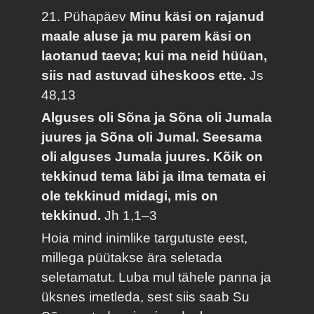
21. Pühapäev
Minu käsi on rajanud
maale aluse ja mu parem käsi on
laotanud taeva; kui ma neid hüüan,
siis nad astuvad üheskoos ette.
Js
48,13
Alguses oli Sõna ja Sõna oli Jumala
juures ja Sõna oli Jumal. Seesama
oli alguses Jumala juures. Kõik on
tekkinud tema läbi ja ilma temata ei
ole tekkinud midagi, mis on
tekkinud.
Jh 1,1–3
Hoia mind inimlike targutuste eest,
millega püütakse ära seletada
seletamatut. Luba mul tähele panna ja
üksnes imetleda, sest siis saab Su