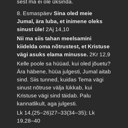
sest ma ei ole üksinda.
8. Esmaspäev
Sina oled meie
Jumal, ära luba, et inimene oleks
sinust üle!
2Aj 14,10
Nii ma siis tahan meelsamini
kiidelda oma nõtrustest, et Kristuse
vägi asuks elama minusse.
2Kr 12,9
Kelle poole sa hüüad, kui oled jõuetu?
Ära häbene, hüüa julgesti, Jumal aitab
sind. Siis tunned, kuidas Tema vägi
sinust nõtruse välja lükkab, kui
Kristuse vägi sind täidab. Palu
kannatlikult, aga julgesti.
Lk 14,(25–26)27–33(34–35); Lk
19,28–40