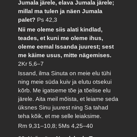
Jumala järele, elava Jumala järele;
millal ma tulen ja näen Jumala
palet?
Ps 42,3
Nii me oleme siis alati kindlad,
teades, et kuni me oleme ihus,
oleme eemal Issanda juurest; sest
me käime usus, mitte nägemises.
2Kr 5,6–7
Issand, ilma Sinuta on meie elu tühi
ning meie süda kuiv ja elutu otsekui
kõrb. Me igatseme tõe ja tõelise elu
järele. Aita meil mõista, et leiame seda
üksnes Sinu juurest ning Sa tahad
teha kõik, et me selle leiaksime.
Rm 9,31–10,8; 5Ms 4,25–40