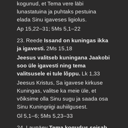
kogunud, et Tema vere läbi
lunastatuina ja puhtaks pestuina
elada Sinu igaveses ligiolus.
Ap 15,22–31; 5Ms 5,1–22
23. Reede
Issand on kuningas ikka
ja igavesti.
2Ms 15,18
Jeesus valitseb kuningana Jaakobi
soo üle igavesti ning tema
valitsusele ei tule lõppu.
Lk 1,33
Jeesus Kristus, Sa igavese kirkuse
Kuningas, valitse ka meie üle, et
võiksime olla Sinu sugu ja saada osa
Sinu Kuningriigi auhiilgusest.
Gl 5,1–6; 5Ms 5,23–33
24. Laupäev
Tema kogudus seisab