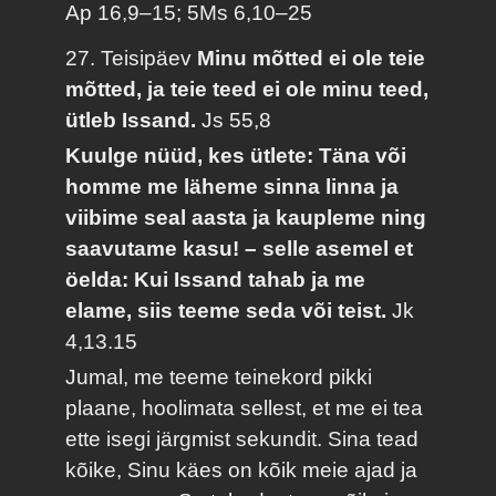
Ap 16,9–15; 5Ms 6,10–25
27. Teisipäev
Minu mõtted ei ole teie
mõtted, ja teie teed ei ole minu teed,
ütleb Issand.
Js 55,8
Kuulge nüüd, kes ütlete: Täna või
homme me läheme sinna linna ja
viibime seal aasta ja kaupleme ning
saavutame kasu! – selle asemel et
öelda: Kui Issand tahab ja me
elame, siis teeme seda või teist.
Jk
4,13.15
Jumal, me teeme teinekord pikki
plaane, hoolimata sellest, et me ei tea
ette isegi järgmist sekundit. Sina tead
kõike, Sinu käes on kõik meie ajad ja