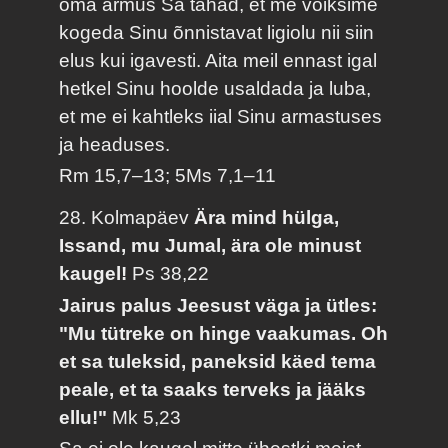
oma armus Sa tahad, et me võiksime
kogeda Sinu õnnistavat ligiolu nii siin
elus kui igavesti. Aita meil ennast igal
hetkel Sinu hoolde usaldada ja luba,
et me ei kahtleks iial Sinu armastuses
ja headuses.
Rm 15,7–13; 5Ms 7,1–11
28. Kolmapäev
Ära mind hülga,
Issand, mu Jumal, ära ole minust
kaugel!
Ps 38,22
Jairus palus Jeesust väga ja ütles:
"Mu tütreke on hinge vaakumas. Oh
et sa tuleksid, paneksid käed tema
peale, et ta saaks terveks ja jääks
ellu!"
Mk 5,23