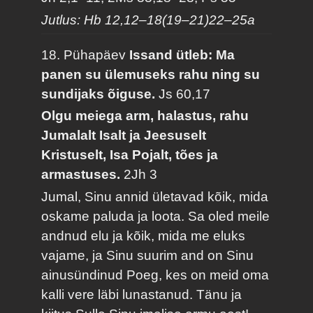
Jutlus: Hb 12,12–18(19–21)22–25a
18. Pühapäev
Issand ütleb: Ma
panen su ülemuseks rahu ning su
sundijaks õiguse.
Js 60,17
Olgu meiega arm, halastus, rahu
Jumalalt Isalt ja Jeesuselt
Kristuselt, Isa Pojalt, tões ja
armastuses.
2Jh 3
Jumal, Sinu annid ületavad kõik, mida
oskame paluda ja loota. Sa oled meile
andnud elu ja kõik, mida me eluks
vajame, ja Sinu suurim and on Sinu
ainusündinud Poeg, kes on meid oma
kalli vere läbi lunastanud. Tänu ja