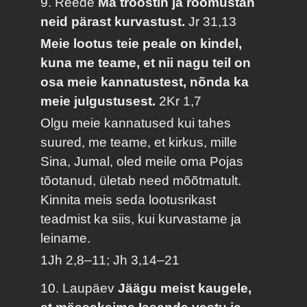
9. Reede
Ma trööstin ja rõõmustan
neid pärast kurvastust.
Jr 31,13
Meie lootus teie peale on kindel,
kuna me teame, et nii nagu teil on
osa meie kannatustest, nõnda ka
meie julgustusest.
2Kr 1,7
Olgu meie kannatused kui tahes
suured, me teame, et kirkus, mille
Sina, Jumal, oled meile oma Pojas
tõotanud, ületab need mõõtmatult.
Kinnita meis seda lootusrikast
teadmist ka siis, kui kurvastame ja
leiname.
1Jh 2,8–11; Jh 3,14–21
10. Laupäev
Jäägu meist kaugele,