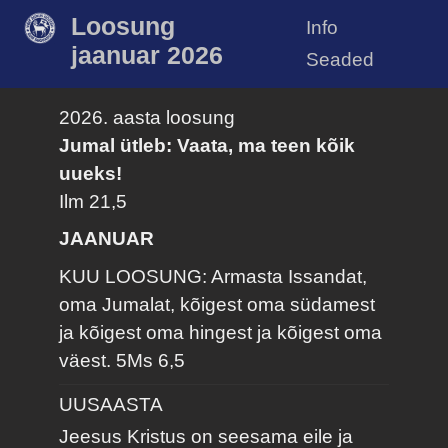
Loosung
Info
jaanuar 2026
Seaded
2026. aasta loosung
Jumal ütleb: Vaata, ma teen kõik
uueks!
Ilm 21,5
JAANUAR
KUU LOOSUNG: Armasta Issandat,
oma Jumalat, kõigest oma südamest
ja kõigest oma hingest ja kõigest oma
väest.
5Ms 6,5
UUSAASTA
Jeesus Kristus on seesama eile ja