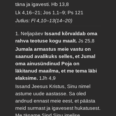
täna ja igavesti.
Hb 13,8
Lk 4,16–21; Jos 1,1–9; Ps 121
Jutlus: Fl 4,10–13(14–20)
1. Neljapäev
Issand kõrvaldab oma
rahva teotuse kogu maalt.
Js 25,8
Jumala armastus meie vastu on
saanud avalikuks selles, et Jumal
oma ainusündinud Poja on
läkitanud maailma, et me tema läbi
elaksime.
1Jh 4,9
Issand Jeesus Kristus, Sinu nimel
astume uude aastasse. Sa oled
andnud ennast meie eest, et päästa
meid surmast ja igavesest hukatusest.
Me täname Sind Sinu imelise