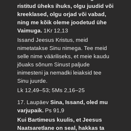
ristitud üheks ihuks, olgu juudid või
kreeklased, olgu orjad või vabad,
ning me kõik oleme joodetud ühe
Vaimuga.
1Kr 12,13
Issand Jeesus Kristus, meid
nimetatakse Sinu nimega. Tee meid
selle nime vääriliseks, et meie kaudu
jõuaks sõnum Sinust paljude
inimesteni ja nemadki leiaksid tee
Sinu juurde.
Lk 12,49–53; 5Ms 2,16–25
17. Laupäev
Sina, Issand, oled mu
varjupaik.
Ps 91,9
Kui Bartimeus kuulis, et Jeesus
Naatsaretlane on seal, hakkas ta