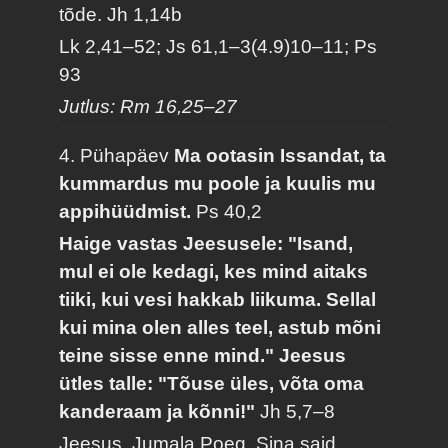
tõde.
Jh 1,14b
Lk 2,41–52; Js 61,1–3(4.9)10–11; Ps
93
Jutlus: Rm 16,25–27
4. Pühapäev
Ma ootasin Issandat, ta
kummardus mu poole ja kuulis mu
appihüüdmist.
Ps 40,2
Haige vastas Jeesusele: "Isand,
mul ei ole kedagi, kes mind aitaks
tiiki, kui vesi hakkab liikuma. Sellal
kui mina olen alles teel, astub mõni
teine sisse enne mind." Jeesus
ütles talle: "Tõuse üles, võta oma
kanderaam ja kõnni!"
Jh 5,7–8
Jeesus, Jumala Poeg, Sina said