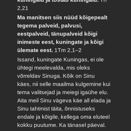
2,21
Ma manitsen siis nüüd kõigepealt
tegema palveid, palvusi,
eestpalveid, tänupalveid kõigi
inimeste eest, kuningate ja kõigi
ülemate eest.
1Tm 2,1–2
Issand, kuningate Kuningas, ei ole
ühtegi meelevalda, mis oleks
võrreldav Sinuga. Kõik on Sinu
käes, nii selle maailma kulgemine kui
tema valitsejad ja meiegi igaühe elu.
Aita meil Sinu vägeva käe all elada ja
Sinu tahtmist täita, õnnistuseks
endale ja kõigile, kellega oma eluteel
kokku puutume. Ka tänasel päeval.