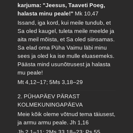
karjuma: "Jeesus, Taaveti Poeg,
halasta minu peale!"
Mk 10,47
Issand, iga kord, kui meile tundub, et
Sa oled kaugel, tuleta meile meelde ja
aita meil mõista, et Sa oled siinsamas.
Sa elad oma Püha Vaimu läbi minu
sees ja oled ka ise mulle eluasemeks.
Päästa mind usunõtrusest ja halasta
mu peale!
Mt 4,12–17; 5Ms 3,18–29
2. PÜHAPÄEV PÄRAST
KOLMEKUNINGAPÄEVA
Meie kõik oleme võtnud tema täiusest,
ja armu armu peale.
Jh 1,16
Jh 2,1–11; 2Ms 33,18–23; Ps 55