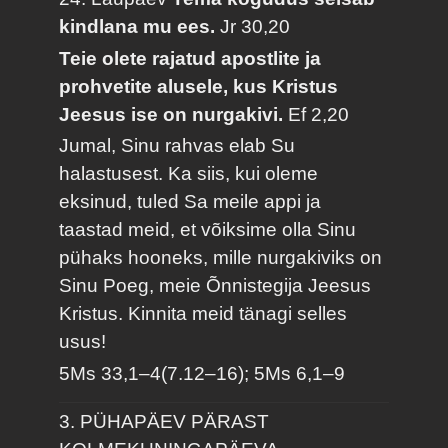
kindlana mu ees.
Jr 30,20
Teie olete rajatud apostlite ja
prohvetite alusele, kus Kristus
Jeesus ise on nurgakivi.
Ef 2,20
Jumal, Sinu rahvas elab Su
halastusest. Ka siis, kui oleme
eksinud, tuled Sa meile appi ja
taastad meid, et võiksime olla Sinu
pühaks hooneks, mille nurgakiviks on
Sinu Poeg, meie Õnnistegija Jeesus
Kristus. Kinnita meid tänagi selles
usus!
5Ms 33,1–4(7.12–16); 5Ms 6,1–9
3. PÜHAPÄEV PÄRAST