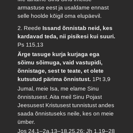
armastuse eest ja usaldame ennast
selle hoolde kõigil oma elupäevil.
2. Reede
Issand õnnistab neid, kes
kardavad teda, nii pisikesi kui suuri.
Ps 115,13
Ärge tasuge kurja kurjaga ega
sõimu sõimuga, vaid vastupidi,
õnnistage, sest te teate, et olete
kutsutud pärima õnnistust.
1Pt 3,9
Jumal, meie Isa, me elame Sinu
õnnistusest. Aita meil Sinu Pojast
Jeesusest Kristusest tunnistust andes
saada õnnistuseks neile, kes on meie
ümber.
Jos 24,1–2a.13–18.25.26; Jh 1,19–28