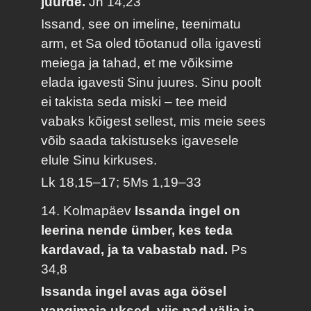
juurde.
Jh 14,23
Issand, see on imeline, teenimatu
arm, et Sa oled tõotanud olla igavesti
meiega ja tahad, et me võiksime
elada igavesti Sinu juures. Sinu poolt
ei takista seda miski – tee meid
vabaks kõigest sellest, mis meie sees
võib saada takistuseks igavesele
elule Sinu kirkuses.
Lk 18,15–17; 5Ms 1,19–33
14. Kolmapäev
Issanda ingel on
leerina nende ümber, kes teda
kardavad, ja ta vabastab nad.
Ps
34,8
Issanda ingel avas aga öösel
vangimaja uksed, viis nad välja ja