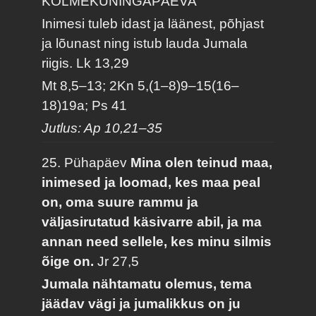
KOLMEKUNINGAPÄEVA
Inimesi tuleb idast ja läänest, põhjast
ja lõunast ning istub lauda Jumala
riigis.
Lk 13,29
Mt 8,5–13; 2Kn 5,(1–8)9–15(16–
18)19a; Ps 41
Jutlus: Ap 10,21–35
25. Pühapäev
Mina olen teinud maa,
inimesed ja loomad, kes maa peal
on, oma suure rammu ja
väljasirutatud käsivarre abil, ja ma
annan need sellele, kes minu silmis
õige on.
Jr 27,5
Jumala nähtamatu olemus, tema
jäädav vägi ja jumalikkus on ju