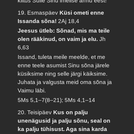
kiitus Sulle Sinu imelise armu eest!
19. Esmaspäev
Küsi ometi enne
Issanda sõna!
2Aj 18,4
Jeesus ütleb: Sõnad, mis ma teile
olen rääkinud, on vaim ja elu.
Jh
6,63
Issand, tuleta meile meelde, et me
enne teele asumist Sinu sõna järele
küsiksime ning selle järgi käiksime.
Juhata ja valgusta meid oma sõna ja
Vaimu läbi.
5Ms 5,1–7(8–21); 5Ms 4,1–14
20. Teisipäev
Kus on palju
unenägusid ja palju sõnu, seal on
ka palju tühisust. Aga sina karda