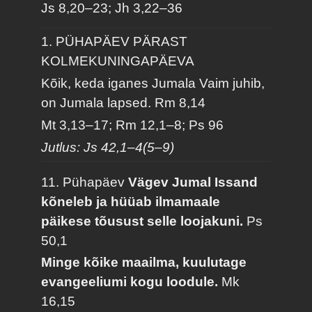
Js 8,20–23; Jh 3,22–36
1. PÜHAPÄEV PÄRAST
KOLMEKUNINGAPÄEVA
Kõik, keda iganes Jumala Vaim juhib,
on Jumala lapsed.
Rm 8,14
Mt 3,13–17; Rm 12,1–8; Ps 96
Jutlus: Js 42,1–4(5–9)
11. Pühapäev
Vägev Jumal Issand
kõneleb ja hüüab ilmamaale
päikese tõusust selle loojakuni.
Ps
50,1
Minge kõike maailma, kuulutage
evangeeliumi kogu loodule.
Mk
16,15