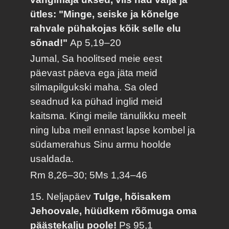
ütles: "Minge, seiske ja kõnelge
rahvale pühakojas kõik selle elu
sõnad!"
Ap 5,19–20
Jumal, Sa hoolitsed meie eest
päevast päeva ega jäta meid
silmapilgukski maha. Sa oled
seadnud ka pühad inglid meid
kaitsma. Kingi meile tänulikku meelt
ning luba meil ennast lapse kombel ja
südamerahus Sinu armu hoolde
usaldada.
Rm 8,26–30; 5Ms 1,34–46
15. Neljapäev
Tulge, hõisakem
Jehoovale, hüüdkem rõõmuga oma
päästekalju poole!
Ps 95,1