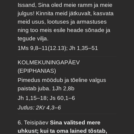
Issand, Sina oled meie ramm ja meie
julgus! Kinnita meid jätkuvalt, kasvata
meid usus, lootuses ja armastuses
ning too meis esile heade sõnade ja
tegude vilja.
1Ms 9,8–11(12.13); Jh 1,35–51
KOLMEKUNINGAPÄEV
(EPIPHANIAS)
Pimedus möödub ja tõeline valgus
paistab juba.
1Jh 2,8b
Jh 1,15–18; Js 60,1–6
Jutlus: 2Kr 4,3–6
6. Teisipäev
Sina valitsed mere
uhkust; kui ta oma lained tõstab,