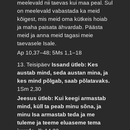
meelevald nii taevas kui maa peal. Sul
on meelevald vabastada ka meid
kõigest, mis meid oma kütkeis hoiab
ja maha paisata ähvardab. Päästa
meid ja anna meid tagasi meie
taevasele Isale.
Ap 10,37–48; 5Ms 1,1–18
13. Teisipäev
Issand ütleb: Kes
austab mind, seda austan mina, ja
kes mind põlgab, saab põlatavaks.
1Sm 2,30
Jeesus ütleb: Kui keegi armastab
mind, küll ta peab minu sõna, ja
minu Isa armastab teda ja me
tuleme ja teeme eluaseme tema