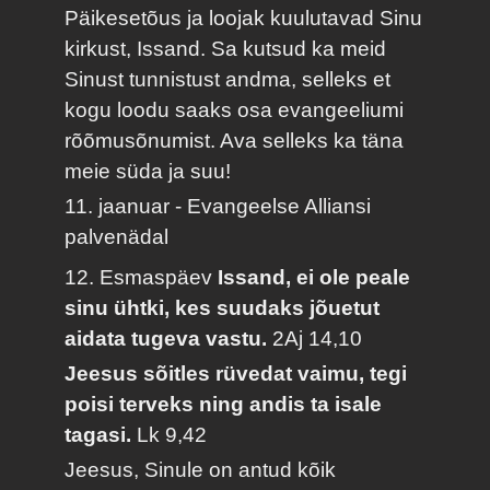
Päikesetõus ja loojak kuulutavad Sinu
kirkust, Issand. Sa kutsud ka meid
Sinust tunnistust andma, selleks et
kogu loodu saaks osa evangeeliumi
rõõmusõnumist. Ava selleks ka täna
meie süda ja suu!
11. jaanuar - Evangeelse Alliansi
palvenädal
12. Esmaspäev
Issand, ei ole peale
sinu ühtki, kes suudaks jõuetut
aidata tugeva vastu.
2Aj 14,10
Jeesus sõitles rüvedat vaimu, tegi
poisi terveks ning andis ta isale
tagasi.
Lk 9,42
Jeesus, Sinule on antud kõik