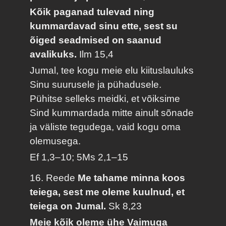
Kõik paganad tulevad ning
kummardavad sinu ette, sest su
õiged seadmised on saanud
avalikuks.
Ilm 15,4
Jumal, tee kogu meie elu kiituslauluks
Sinu suurusele ja pühadusele.
Pühitse selleks meidki, et võiksime
Sind kummardada mitte ainult sõnade
ja väliste tegudega, vaid kogu oma
olemusega.
Ef 1,3–10; 5Ms 2,1–15
16. Reede
Me tahame minna koos
teiega, sest me oleme kuulnud, et
teiega on Jumal.
Sk 8,23
Meie kõik oleme ühe Vaimuga