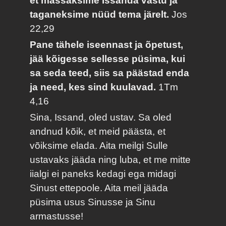
et mässaksime Issanda vastu ja
taganeksime nüüd tema järelt.
Jos
22,29
Pane tähele iseennast ja õpetust,
jää kõigesse sellesse püsima, kui
sa seda teed, siis sa päästad enda
ja need, kes sind kuulavad.
1Tm
4,16
Sina, Issand, oled ustav. Sa oled
andnud kõik, et meid päästa, et
võiksime elada. Aita meilgi Sulle
ustavaks jääda ning luba, et me mitte
iialgi ei paneks kedagi ega midagi
Sinust ettepoole. Aita meil jääda
püsima usus Sinusse ja Sinu
armastusse!