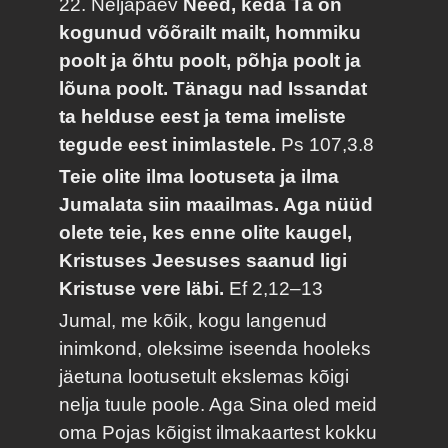
22. Neljapäev
Need, keda Ta on
kogunud võõrailt mailt, hommiku
poolt ja õhtu poolt, põhja poolt ja
lõuna poolt. Tänagu nad Issandat
ta helduse eest ja tema imeliste
tegude eest inimlastele.
Ps 107,3.8
Teie olite ilma lootuseta ja ilma
Jumalata siin maailmas. Aga nüüd
olete teie, kes enne olite kaugel,
Kristuses Jeesuses saanud ligi
Kristuse vere läbi.
Ef 2,12–13
Jumal, me kõik, kogu langenud
inimkond, oleksime iseenda hooleks
jäetuna lootusetult ekslemas kõigi
nelja tuule poole. Aga Sina oled meid
oma Pojas kõigist ilmakaartest kokku