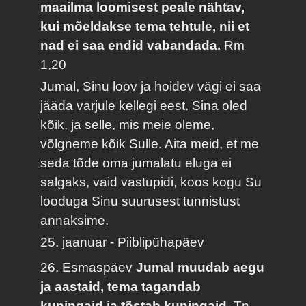
maailma loomisest peale nähtav,
kui mõeldakse tema tehtule, nii et
nad ei saa endid vabandada.
Rm
1,20
Jumal, Sinu loov ja hoidev vägi ei saa
jääda varjule kellegi eest. Sina oled
kõik, ja selle, mis meie oleme,
võlgneme kõik Sulle. Aita meid, et me
seda tõde oma jumalatu eluga ei
salgaks, vaid vastupidi, koos kogu Su
looduga Sinu suurusest tunnistust
annaksime.
25. jaanuar - Piiblipühapäev
26. Esmaspäev
Jumal muudab aegu
ja aastaid, tema tagandab
kuningaid ja tõstab kuningaid.
Tn