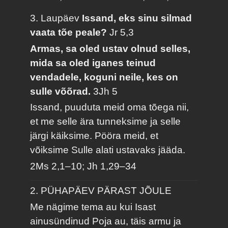
3. Laupäev
Issand, eks sinu silmad
vaata tõe peale?
Jr 5,3
Armas, sa oled ustav olnud selles,
mida sa oled iganes teinud
vendadele, koguni neile, kes on
sulle võõrad.
3Jh 5
Issand, puuduta meid oma tõega nii,
et me selle ära tunneksime ja selle
järgi käiksime. Pööra meid, et
võiksime Sulle alati ustavaks jääda.
2Ms 2,1–10; Jh 1,29–34
2. PÜHAPÄEV PÄRAST JÕULE
Me nägime tema au kui Isast
ainusündinud Poja au, täis armu ja