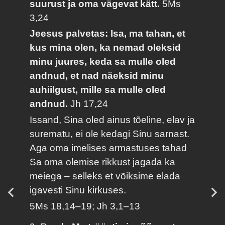
suurust ja oma vägevat kätt.
5Ms
3,24
Jeesus palvetas: Isa, ma tahan, et
kus mina olen, ka nemad oleksid
minu juures, keda sa mulle oled
andnud, et nad näeksid minu
auhiilgust, mille sa mulle oled
andnud.
Jh 17,24
Issand, Sina oled ainus tõeline, elav ja
surematu, ei ole kedagi Sinu sarnast.
Aga oma imelises armastuses tahad
Sa oma olemise rikkust jagada ka
meiega – selleks et võiksime elada
igavesti Sinu kirkuses.
5Ms 18,14–19; Jh 3,1–13