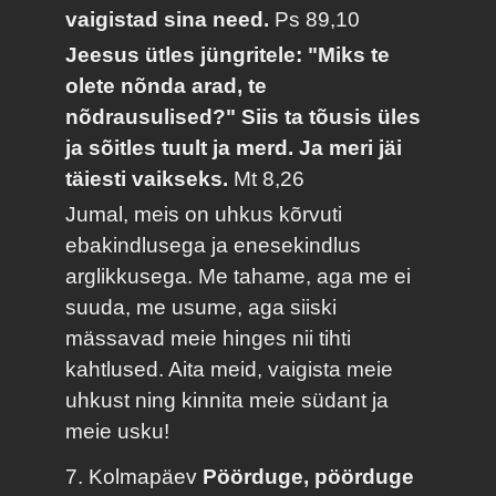
vaigistad sina need.
Ps 89,10
Jeesus ütles jüngritele: "Miks te
olete nõnda arad, te
nõdrausulised?" Siis ta tõusis üles
ja sõitles tuult ja merd. Ja meri jäi
täiesti vaikseks.
Mt 8,26
Jumal, meis on uhkus kõrvuti
ebakindlusega ja enesekindlus
arglikkusega. Me tahame, aga me ei
suuda, me usume, aga siiski
mässavad meie hinges nii tihti
kahtlused. Aita meid, vaigista meie
uhkust ning kinnita meie südant ja
meie usku!
7. Kolmapäev
Pöörduge, pöörduge