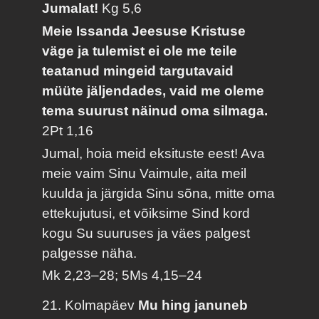
Jumalat!
Kg 5,6
Meie Issanda Jeesuse Kristuse
väge ja tulemist ei ole me teile
teatanud mingeid targutavaid
müüte jäljendades, vaid me oleme
tema suurust näinud oma silmaga.
2Pt 1,16
Jumal, hoia meid eksituste eest! Ava
meie vaim Sinu Vaimule, aita meil
kuulda ja järgida Sinu sõna, mitte oma
ettekujutusi, et võiksime Sind kord
kogu Su suuruses ja väes palgest
palgesse näha.
Mk 2,23–28; 5Ms 4,15–24
21. Kolmapäev
Mu hing januneb