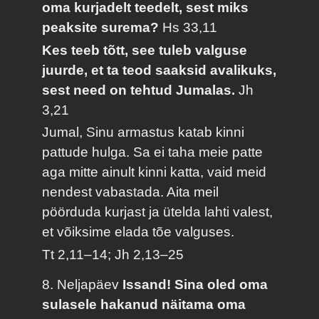
oma kurjadelt teedelt, sest miks
peaksite surema?
Hs 33,11
Kes teeb tõtt, see tuleb valguse
juurde, et ta teod saaksid avalikuks,
sest need on tehtud Jumalas.
Jh
3,21
Jumal, Sinu armastus katab kinni
pattude hulga. Sa ei taha meie patte
aga mitte ainult kinni katta, vaid meid
nendest vabastada. Aita meil
pöörduda kurjast ja ütelda lahti valest,
et võiksime elada tõe valguses.
Tt 2,11–14; Jh 2,13–25
8. Neljapäev
Issand! Sina oled oma
sulasele hakanud näitama oma