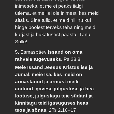
inimeseks, et me ei peaks iialgi
ütlema, et meil ei ole inimest, kes meid
aitaks. Sina tulid, et meid nii ihu kui
hinge poolest terveks teha ning meid
kurjast ja hukatusest päästa. Tänu
Sulle!
5. Esmaspäev
Issand on oma
rahvale tugevuseks.
Ps 28,8
Meie Issand Jeesus Kristus ise ja
Jumal, meie Isa, kes meid on
armastanud ja armust meile
andnud igavese julgustuse ja hea
lootuse, julgustagu teie südant ja
kinnitagu teid igasuguses heas
teos ja sõnas.
2Ts 2,16–17