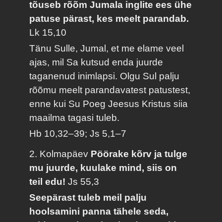
tõuseb rõõm Jumala inglite ees ühe
patuse pärast, kes meelt parandab.
Lk 15,10
Tänu Sulle, Jumal, et me elame veel
ajas, mil Sa kutsud enda juurde
taganenud inimlapsi. Olgu Sul palju
rõõmu meelt parandavatest patustest,
enne kui Su Poeg Jeesus Kristus siia
maailma tagasi tuleb.
Hb 10,32–39; Js 5,1–7
2. Kolmapäev
Pöörake kõrv ja tulge
mu juurde, kuulake mind, siis on
teil edu!
Js 55,3
Seepärast tuleb meil palju
hoolsamini panna tähele seda,