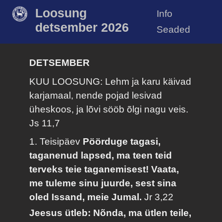
Loosung
Info
detsember 2026
Seaded
DETSEMBER
KUU LOOSUNG: Lehm ja karu käivad
karjamaal, nende pojad lesivad
üheskoos, ja lõvi sööb õlgi nagu veis.
Js 11,7
1. Teisipäev
Pöörduge tagasi,
taganenud lapsed, ma teen teid
terveks teie taganemisest! Vaata,
me tuleme sinu juurde, sest sina
oled Issand, meie Jumal.
Jr 3,22
Jeesus ütleb: Nõnda, ma ütlen teile,