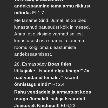
andekssaamine tema armu rikkust
mööda.
Ef 1,7
Me täname Sind, Jumal, et Sa oled
lunastanud patusüüst kõik inimesed.
Anna, et oleksime varmad sellest
lunastusest osa saama ja tundma
rõõmu kõigi oma üleastumiste
andekssaamisest.
28. Esmaspäev
Boas ütles
lõikajaile: "Issand olgu teiega!" Ja
nad vastasid temale: "Issand
õnnistagu sind!"
Rt 2,4
Rahu vendadele ja armastust koos
usuga Jumalalt Isalt ja Issandalt
Jeesuselt Kristuselt!
Ef 6,23