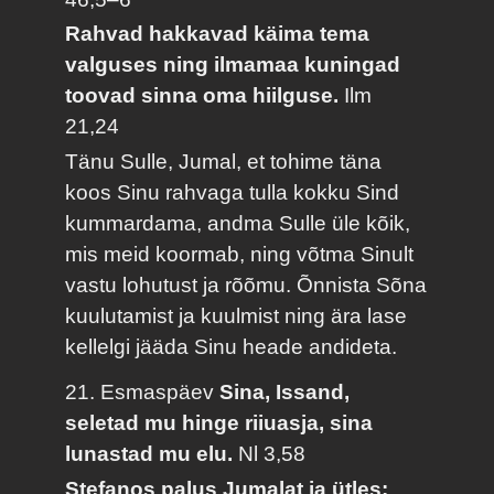
Rahvad hakkavad käima tema
valguses ning ilmamaa kuningad
toovad sinna oma hiilguse.
Ilm
21,24
Tänu Sulle, Jumal, et tohime täna
koos Sinu rahvaga tulla kokku Sind
kummardama, andma Sulle üle kõik,
mis meid koormab, ning võtma Sinult
vastu lohutust ja rõõmu. Õnnista Sõna
kuulutamist ja kuulmist ning ära lase
kellelgi jääda Sinu heade andideta.
21. Esmaspäev
Sina, Issand,
seletad mu hinge riiuasja, sina
lunastad mu elu.
Nl 3,58
Stefanos palus Jumalat ja ütles: