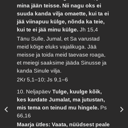
mina jään teisse. Nii nagu oks ei
suuda kanda vilja omaette, kui ta ei
jää viinapuu külge, nõnda ka teie,
kui te ei jää minu külge.
Jh 15,4
Tänu Sulle, Jumal, et Sa varustad
meid kõige eluks vajalikuga. Jää
meisse ja toida meid taevase roaga,
et meiegi saaksime jääda Sinusse ja
kanda Sinule vilja.
2Kr 5,1–10; Js 9,1–6
10. Neljapäev
Tulge, kuulge kõik,
kes kardate Jumalat, ma jutustan,
mis tema on teinud mu hingele.
Ps
66,16
Maarja ütles: Vaata, nüüdsest peale