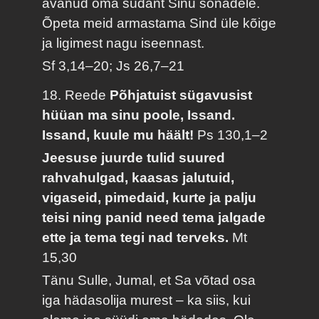
avanud oma südant Sinu sõnadele.
Õpeta meid armastama Sind üle kõige
ja ligimest nagu iseennast.
Sf 3,14–20; Js 26,7–21
18. Reede
Põhjatuist sügavusist
hüüan ma sinu poole, Issand.
Issand, kuule mu häält!
Ps 130,1–2
Jeesuse juurde tulid suured
rahvahulgad, kaasas jalutuid,
vigaseid, pimedaid, kurte ja palju
teisi ning panid need tema jalgade
ette ja tema tegi nad terveks.
Mt
15,30
Tänu Sulle, Jumal, et Sa võtad osa
iga hädasolija murest – ka siis, kui