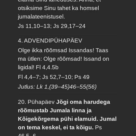
otsiksime Sinu tahet ka homsel
jumalateenistusel.
Js 11,10–13; Js 29,17–24
4. ADVENDIPÜHAPÄEV
Olge ikka rõõmsad Issandas! Taas
ma ütlen: Olge rõõmsad! Issand on
ligidal!
Fl 4,4.5b
Fl 4,4–7; Js 52,7–10; Ps 49
Jutlus: Lk 1,(39–45)46–55(56)
20. Pühapäev
Jõgi oma harudega
rõõmustab Jumala linna ja
Kõigekõrgema pühi elamuid. Jumal
on tema keskel, ei ta kõigu.
Ps
46,5–6