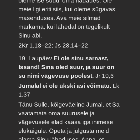
oleme ise süüdi oma hädades. Ole
meie ligi eriti siis, kui oleme sügavas
masenduses. Ava meie silmad
märkama, kui lähedal on tegelikult
Sinu abi.
2Kr 1,18–22; Js 28,14–22
19. Laupäev
Ei ole sinu sarnast,
Issand! Sina oled suur, ja suur on
su nimi vägevuse poolest.
Jr 10,6
Jumalal ei ole ükski asi võimatu.
Lk
1,37
Tänu Sulle, kõigeväeline Jumal, et Sa
vaatamata oma suurusele ja
vägevusele elad kaasa iga inimese
elukäigule. Õpeta ja julgusta meid
elama Sinu läheduses. Anna, et