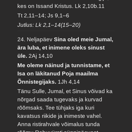
kes on Issand Kristus.
Lk 2,10b.11
Tt 2,11–14; Js 9,1–6
Jutlus: Lk 2,1–14(15–20)
24. Neljapäev
Sina oled meie Jumal,
ära luba, et inimene oleks sinust
üle.
2Aj 14,10
Me oleme näinud ja tunnistame, et
Isa on läkitanud Poja maailma
Õnnistegijaks.
1Jh 4,14
Tänu Sulle, Jumal, et Sinus võivad ka
nõrgad saada tugevaks ja kurvad
rõõmsaks. Tee tühjaks iga kuri
kavatsus riikide ja inimeste vahel.
Anna ristirahvale võimalus tunda