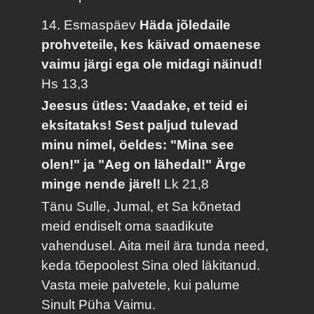
14. Esmaspäev
Häda jõledaile
prohveteile, kes käivad omaenese
vaimu järgi ega ole midagi näinud!
Hs 13,3
Jeesus ütles: Vaadake, et teid ei
eksitataks! Sest paljud tulevad
minu nimel, öeldes: "Mina see
olen!" ja "Aeg on lähedal!" Ärge
minge nende järel!
Lk 21,8
Tänu Sulle, Jumal, et Sa kõnetad
meid endiselt oma saadikute
vahendusel. Aita meil ära tunda need,
keda tõepoolest Sina oled läkitanud.
Vasta meie palvetele, kui palume
Sinult Püha Vaimu.