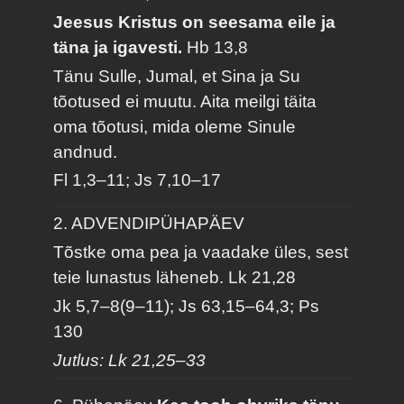
Jeesus Kristus on seesama eile ja
täna ja igavesti.
Hb 13,8
Tänu Sulle, Jumal, et Sina ja Su
tõotused ei muutu. Aita meilgi täita
oma tõotusi, mida oleme Sinule
andnud.
Fl 1,3–11; Js 7,10–17
2. ADVENDIPÜHAPÄEV
Tõstke oma pea ja vaadake üles, sest
teie lunastus läheneb.
Lk 21,28
Jk 5,7–8(9–11); Js 63,15–64,3; Ps
130
Jutlus: Lk 21,25–33