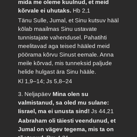
mida me oleme kuulnud, et meid
kõrvale ei uhutaks.
Hb 2,1
Tänu Sulle, Jumal, et Sinu kutsuv hääl
kõlab maailmas Sinu ustavate
tunnistajate vahendusel. Pahatihti
meelitavad aga teised hääled meid
pöörama kõrvu Sinust eemale. Anna
meile kõrvad, mis tunneksid paljude
helide hulgast ära Sinu hääle.
Kl 1,9–14; Js 5,8–24
3. Neljapäev
Mina olen su
valmistanud, sa oled mu sulane:
Iisrael, ma ei unusta sind!
Js 44,21
Aabraham oli täiesti veendunud, et
Jumal on vägev tegema, mis ta on