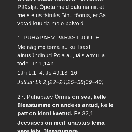
Päästja. Õpeta meid paluma nii, et
meie elus täituks Sinu tõotus, et Sa
võtad kuulda meie palveid.
1. PÜHAPÄEV PÄRAST JÕULE
Me nägime tema au kui Isast
ainusündinud Poja au, täis armu ja
tõde.
Jh 1,14b
1Jh 1,1–4; Js 49,13–16
Jutlus: Lk 2,(22–24)25–38(39–40)
27. Pühapäev
Õnnis on see, kelle
üleastumine on andeks antud, kelle
patt on kinni kaetud.
Ps 32,1
Jeesuses on meil lunastus tema
vere läbi, üleastumiste