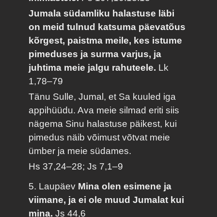
Jumala südamliku halastuse läbi
on meid tulnud katsuma päevatõus
kõrgest, paistma meile, kes istume
pimeduses ja surma varjus, ja
juhtima meie jalgu rahuteele.
Lk
1,78–79
Tänu Sulle, Jumal, et Sa kuuled iga
appihüüdu. Ava meie silmad eriti siis
nägema Sinu halastuse päikest, kui
pimedus näib võimust võtvat meie
ümber ja meie südames.
Hs 37,24–28; Js 7,1–9
5. Laupäev
Mina olen esimene ja
viimane, ja ei ole muud Jumalat kui
mina.
Js 44,6