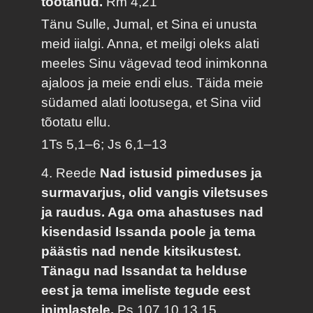
tõotanud.
Rm 4,21
Tänu Sulle, Jumal, et Sina ei unusta
meid iialgi. Anna, et meilgi oleks alati
meeles Sinu vägevad teod inimkonna
ajaloos ja meie endi elus. Täida meie
südamed alati lootusega, et Sina viid
tõotatu ellu.
1Ts 5,1–6; Js 6,1–13
4. Reede
Nad istusid pimeduses ja
surmavarjus, olid vangis viletsuses
ja raudus. Aga oma ahastuses nad
kisendasid Issanda poole ja tema
päästis nad nende kitsikustest.
Tänagu nad Issandat ta helduse
eest ja tema imeliste tegude eest
inimlastele.
Ps 107,10.13.15