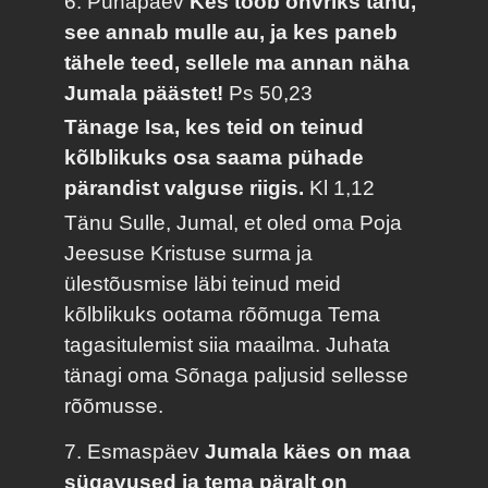
6. Pühapäev
Kes toob ohvriks tänu,
see annab mulle au, ja kes paneb
tähele teed, sellele ma annan näha
Jumala päästet!
Ps 50,23
Tänage Isa, kes teid on teinud
kõlblikuks osa saama pühade
pärandist valguse riigis.
Kl 1,12
Tänu Sulle, Jumal, et oled oma Poja
Jeesuse Kristuse surma ja
ülestõusmise läbi teinud meid
kõlblikuks ootama rõõmuga Tema
tagasitulemist siia maailma. Juhata
tänagi oma Sõnaga paljusid sellesse
rõõmusse.
7. Esmaspäev
Jumala käes on maa
sügavused ja tema päralt on