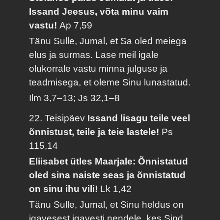
Issand Jeesus, võta minu vaim
vastu!
Ap 7,59
Tänu Sulle, Jumal, et Sa oled meiega
elus ja surmas. Lase meil igale
olukorrale vastu minna julguse ja
teadmisega, et oleme Sinu lunastatud.
Ilm 3,7–13; Js 32,1–8
22. Teisipäev
Issand lisagu teile veel
õnnistust, teile ja teie lastele!
Ps
115,14
Eliisabet ütles Maarjale: Õnnistatud
oled sina naiste seas ja õnnistatud
on sinu ihu vili!
Lk 1,42
Tänu Sulle, Jumal, et Sinu heldus on
igavesest igavesti nendele, kes Sind