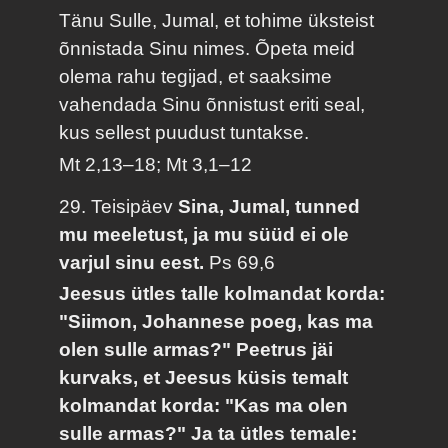
Tänu Sulle, Jumal, et tohime üksteist
õnnistada Sinu nimes. Õpeta meid
olema rahu tegijad, et saaksime
vahendada Sinu õnnistust eriti seal,
kus sellest puudust tuntakse.
Mt 2,13–18; Mt 3,1–12
29. Teisipäev
Sina, Jumal, tunned
mu meeletust, ja mu süüd ei ole
varjul sinu eest.
Ps 69,6
Jeesus ütles talle kolmandat korda:
"Siimon, Johannese poeg, kas ma
olen sulle armas?" Peetrus jäi
kurvaks, et Jeesus küsis temalt
kolmandat korda: "Kas ma olen
sulle armas?" Ja ta ütles temale: