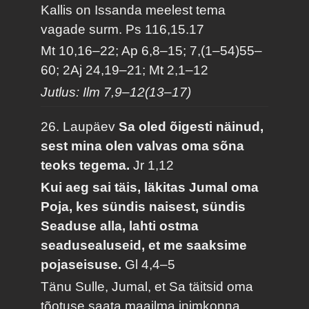
Kallis on Issanda meelest tema
vagade surm.
Ps 116,15.17
Mt 10,16–22; Ap 6,8–15; 7,(1–54)55–
60; 2Aj 24,19–21; Mt 2,1–12
Jutlus: Ilm 7,9–12(13–17)
26. Laupäev
Sa oled õigesti näinud,
sest mina olen valvas oma sõna
teoks tegema.
Jr 1,12
Kui aeg sai täis, läkitas Jumal oma
Poja, kes sündis naisest, sündis
Seaduse alla, lahti ostma
seadusealuseid, et me saaksime
pojaseisuse.
Gl 4,4–5
Tänu Sulle, Jumal, et Sa täitsid oma
tõotuse saata maailma inimkonna