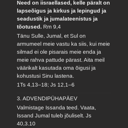
Need on iisraellased, kelle päralt on
lapseõigus ja kirkus ja lepingud ja
seadustik ja jumalateenistus ja
tõotused.
Rm 9,4
Tänu Sulle, Jumal, et Sul on
armumeel meie vastu ka siis, kui meie
silmad ei ole pisarais meie enda ja
meie rahva pattude pärast. Aita meil
väärikalt kasutada oma õigusi ja
kohustusi Sinu lastena.
1Ts 4,13–18; Js 12,1–6
3. ADVENDIPÜHAPÄEV
Valmistage Issanda teed. Vaata,
Issand Jumal tuleb jõuliselt.
Js
40,3.10