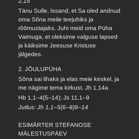
2,15
Tänu Sulle, Issand, et Sa oled andnud
oma Sõna meile teejuhiks ja
rõõmustajaks. Juhi meid oma Püha
Vaimuga, et oleksime valguse lapsed
ja käiksime Jeesuse Kristuse
jälgedes.
2. JÕULUPÜHA
Sõna sai lihaks ja elas meie keskel, ja
me nägime tema kirkust.
Jh 1,14a
Hb 1,1–4(5–14); Js 11,1–9
Jutlus: Jh 1,1–5(6–8)9–14
ESIMÄRTER STEFANOSE
MÄLESTUSPÄEV