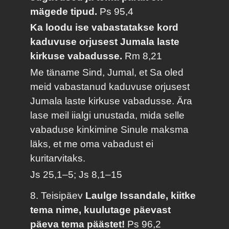
mägede tipud.
Ps 95,4
Ka loodu ise vabastatakse kord
kaduvuse orjusest Jumala laste
kirkuse vabadusse.
Rm 8,21
Me täname Sind, Jumal, et Sa oled
meid vabastanud kaduvuse orjusest
Jumala laste kirkuse vabadusse. Ära
lase meil iialgi unustada, mida selle
vabaduse kinkimine Sinule maksma
läks, et me oma vabadust ei
kuritarvitaks.
Js 25,1–5; Js 8,1–15
8. Teisipäev
Laulge Issandale, kiitke
tema nime, kuulutage päevast
päeva tema päästet!
Ps 96,2