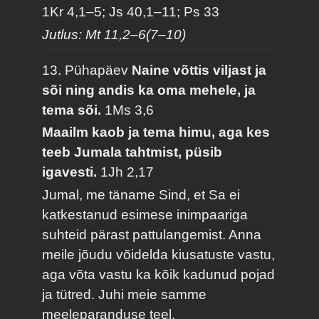
1Kr 4,1–5; Js 40,1–11; Ps 33
Jutlus: Mt 11,2–6(7–10)
13. Pühapäev
Naine võttis viljast ja
sõi ning andis ka oma mehele, ja
tema sõi.
1Ms 3,6
Maailm kaob ja tema himu, aga kes
teeb Jumala tahtmist, püsib
igavesti.
1Jh 2,17
Jumal, me täname Sind, et Sa ei
katkestanud esimese inimpaariga
suhteid pärast pattulangemist. Anna
meile jõudu võidelda kiusatuste vastu,
aga võta vastu ka kõik kadunud pojad
ja tütred. Juhi meie samme
meeleparanduse teel.