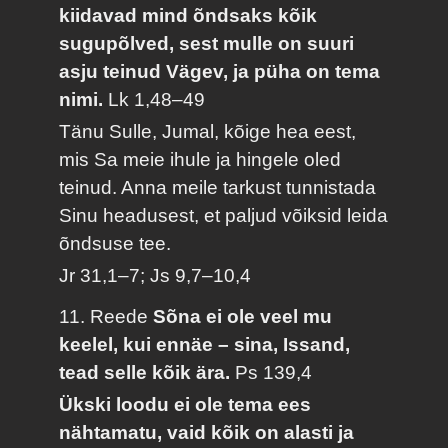
kiidavad mind õndsaks kõik
sugupõlved, sest mulle on suuri
asju teinud Vägev, ja püha on tema
nimi.
Lk 1,48–49
Tänu Sulle, Jumal, kõige hea eest,
mis Sa meie ihule ja hingele oled
teinud. Anna meile tarkust tunnistada
Sinu headusest, et paljud võiksid leida
õndsuse tee.
Jr 31,1–7; Js 9,7–10,4
11. Reede
Sõna ei ole veel mu
keelel, kui ennäe – sina, Issand,
tead selle kõik ära.
Ps 139,4
Ükski loodu ei ole tema ees
nähtamatu, vaid kõik on alasti ja