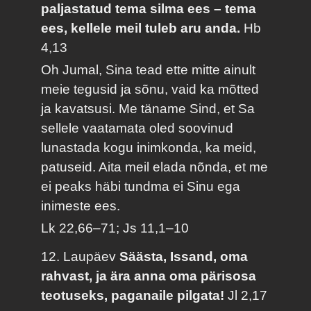
paljastatud tema silma ees – tema
ees, kellele meil tuleb aru anda.
Hb
4,13
Oh Jumal, Sina tead ette mitte ainult
meie tegusid ja sõnu, vaid ka mõtted
ja kavatsusi. Me täname Sind, et Sa
sellele vaatamata oled soovinud
lunastada kogu inimkonda, ka meid,
patuseid. Aita meil elada nõnda, et me
ei peaks häbi tundma ei Sinu ega
inimeste ees.
Lk 22,66–71; Js 11,1–10
12. Laupäev
Säästa, Issand, oma
rahvast, ja ära anna oma pärisosa
teotuseks, paganaile pilgata!
Jl 2,17