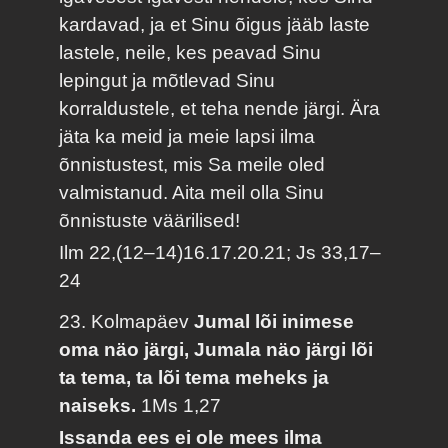
kardavad, ja et Sinu õigus jääb laste
lastele, neile, kes peavad Sinu
lepingut ja mõtlevad Sinu
korraldustele, et teha nende järgi. Ära
jäta ka meid ja meie lapsi ilma
õnnistustest, mis Sa meile oled
valmistanud. Aita meil olla Sinu
õnnistuste väärilised!
Ilm 22,(12–14)16.17.20.21; Js 33,17–
24
23. Kolmapäev
Jumal lõi inimese
oma näo järgi, Jumala näo järgi lõi
ta tema, ta lõi tema meheks ja
naiseks.
1Ms 1,27
Issanda ees ei ole mees ilma