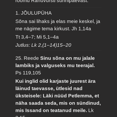
rõõmu Rahuvürsti sünnipäevast.
1. JÕULUPÜHA
Sõna sai lihaks ja elas meie keskel, ja
me nägime tema kirkust.
Jh 1,14a
Tt 3,4–7; Mi 5,1–4a
Jutlus: Lk 2,(1–14)15–20
25. Reede
Sinu sõna on mu jalale
lambiks ja valguseks mu teerajal.
Ps 119,105
Kui inglid olid karjaste juurest ära
läinud taevasse, ütlesid nad
üksteisele: Läki nüüd Petlemma, et
näha saada seda, mis on sündinud,
mis Issand on teatanud meile.
Lk