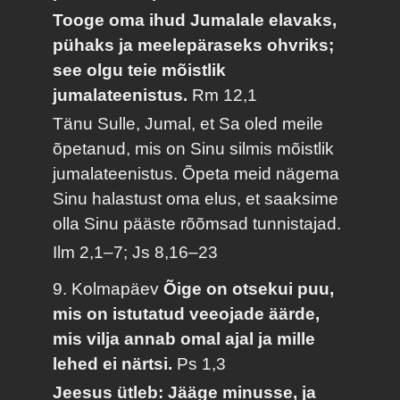
Tooge oma ihud Jumalale elavaks,
pühaks ja meelepäraseks ohvriks;
see olgu teie mõistlik
jumalateenistus.
Rm 12,1
Tänu Sulle, Jumal, et Sa oled meile
õpetanud, mis on Sinu silmis mõistlik
jumalateenistus. Õpeta meid nägema
Sinu halastust oma elus, et saaksime
olla Sinu pääste rõõmsad tunnistajad.
Ilm 2,1–7; Js 8,16–23
9. Kolmapäev
Õige on otsekui puu,
mis on istutatud veeojade äärde,
mis vilja annab omal ajal ja mille
lehed ei närtsi.
Ps 1,3
Jeesus ütleb: Jääge minusse, ja