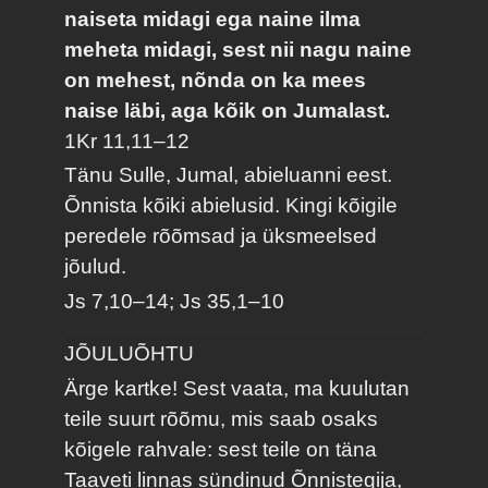
naiseta midagi ega naine ilma
meheta midagi, sest nii nagu naine
on mehest, nõnda on ka mees
naise läbi, aga kõik on Jumalast.
1Kr 11,11–12
Tänu Sulle, Jumal, abieluanni eest.
Õnnista kõiki abielusid. Kingi kõigile
peredele rõõmsad ja üksmeelsed
jõulud.
Js 7,10–14; Js 35,1–10
JÕULUÕHTU
Ärge kartke! Sest vaata, ma kuulutan
teile suurt rõõmu, mis saab osaks
kõigele rahvale: sest teile on täna
Taaveti linnas sündinud Õnnistegija,