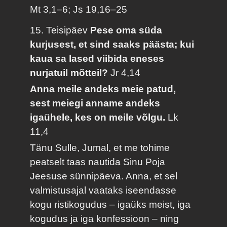
Mt 3,1–6; Js 19,16–25
15. Teisipäev
Pese oma süda
kurjusest, et sind saaks päästa; kui
kaua sa lased viibida eneses
nurjatuil mõtteil?
Jr 4,14
Anna meile andeks meie patud,
sest meiegi anname andeks
igaühele, kes on meile võlgu.
Lk
11,4
Tänu Sulle, Jumal, et me tohime
peatselt taas nautida Sinu Poja
Jeesuse sünnipäeva. Anna, et sel
valmistusajal vaataks iseendasse
kogu ristikogudus – igaüks meist, iga
kogudus ja iga konfessioon – ning