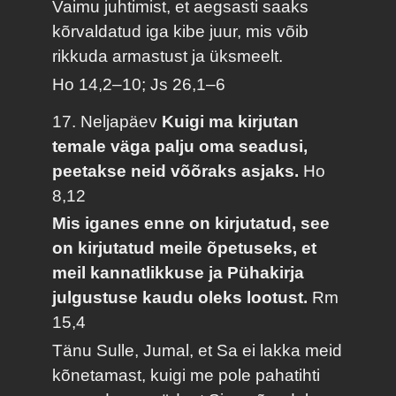
Vaimu juhtimist, et aegsasti saaks
kõrvaldatud iga kibe juur, mis võib
rikkuda armastust ja üksmeelt.
Ho 14,2–10; Js 26,1–6
17. Neljapäev
Kuigi ma kirjutan
temale väga palju oma seadusi,
peetakse neid võõraks asjaks.
Ho
8,12
Mis iganes enne on kirjutatud, see
on kirjutatud meile õpetuseks, et
meil kannatlikkuse ja Pühakirja
julgustuse kaudu oleks lootust.
Rm
15,4
Tänu Sulle, Jumal, et Sa ei lakka meid
kõnetamast, kuigi me pole pahatihti