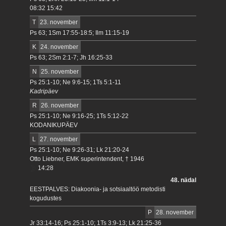
08:32 15:42
T
23. november
Ps 63; 1Sm 17:55-18:5; Ilm 11:15-19
K
24. november
Ps 63; 2Sm 2:1-7; Jh 16:25-33
N
25. november
Ps 25:1-10; Ne 9:6-15; 1Ts 5:1-11
Kadripäev
R
26. november
Ps 25:1-10; Ne 9:16-25; 1Ts 5:12-22
KODANIKUPÄEV
L
27. november
Ps 25:1-10; Ne 9:26-31; Lk 21:20-24
Otto Liebner, EMK superintendent, † 1946
14:28
48. nädal
EESTPALVES: Diakoonia- ja sotsiaaltöö metodisti
kogudustes
P
28. november
Jr 33:14-16; Ps 25:1-10; 1Ts 3:9-13; Lk 21:25-36