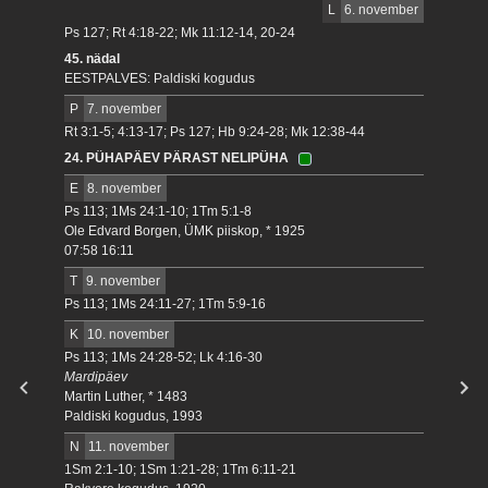
L
6. november
Ps 127; Rt 4:18-22; Mk 11:12-14, 20-24
45. nädal
EESTPALVES: Paldiski kogudus
P
7. november
Rt 3:1-5; 4:13-17; Ps 127; Hb 9:24-28; Mk 12:38-44
24. PÜHAPÄEV PÄRAST NELIPÜHA
E
8. november
Ps 113; 1Ms 24:1-10; 1Tm 5:1-8
Ole Edvard Borgen, ÜMK piiskop, * 1925
07:58 16:11
T
9. november
Ps 113; 1Ms 24:11-27; 1Tm 5:9-16
K
10. november
Ps 113; 1Ms 24:28-52; Lk 4:16-30
Mardipäev
Martin Luther, * 1483
Paldiski kogudus, 1993
N
11. november
1Sm 2:1-10; 1Sm 1:21-28; 1Tm 6:11-21