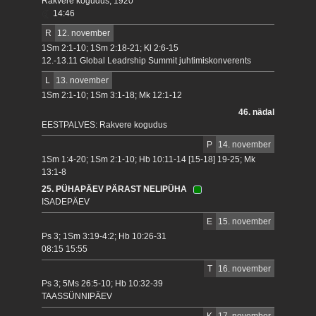
Rakvere kogudus, 1920
14:46
R
12. november
1Sm 2:1-10; 1Sm 2:18-21; Kl 2:6-15
12.-13.11 Global Leadrship Summit juhtimiskonverents
L
13. november
1Sm 2:1-10; 1Sm 3:1-18; Mk 12:1-12
46. nädal
EESTPALVES: Rakvere kogudus
P
14. november
1Sm 1:4-20; 1Sm 2:1-10; Hb 10:11-14 [15-18] 19-25; Mk
13:1-8
25. PÜHAPÄEV PÄRAST NELIPÜHA
ISADEPÄEV
E
15. november
Ps 3; 1Sm 3:19-4:2; Hb 10:26-31
08:15 15:55
T
16. november
Ps 3; 5Ms 26:5-10; Hb 10:32-39
TAASSÜNNIPÄEV
K
17. november