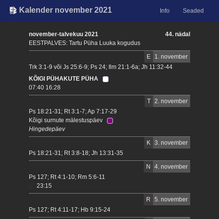
Kalender november 2021
Info
Seaded
november-talvekuu 2021
44. nädal
EESTPALVES: Tartu Püha Luuka kogudus
E
1. november
Trk 3:1-9 või Js 25:6-9; Ps 24; Ilm 21:1-6a; Jh 11:32-44
KÕIGI PÜHAKUTE PÜHA
07:40 16:28
T
2. november
Ps 18:21-31; Rt 3:1-7; Ap 7:17-29
Kõigi surnute mälestuspäev
Hingedepäev
K
3. november
Ps 18:21-31; Rt 3:8-18; Jh 13:31-35
N
4. november
Ps 127; Rt 4:1-10; Rm 5:6-11
23:15
R
5. november
Ps 127; Rt 4:11-17; Hb 9:15-24