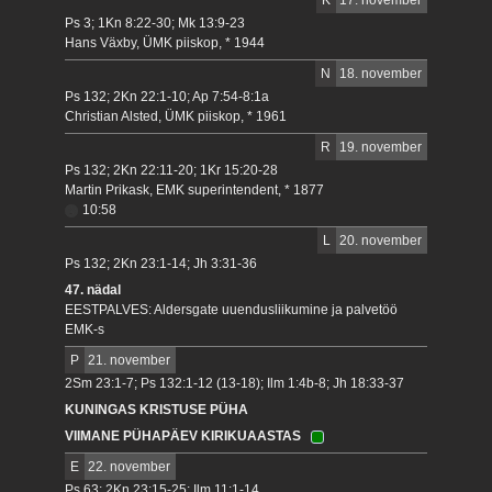
Ps 3; 1Kn 8:22-30; Mk 13:9-23
Hans Växby, ÜMK piiskop, * 1944
N
18. november
Ps 132; 2Kn 22:1-10; Ap 7:54-8:1a
Christian Alsted, ÜMK piiskop, * 1961
R
19. november
Ps 132; 2Kn 22:11-20; 1Kr 15:20-28
Martin Prikask, EMK superintendent, * 1877
10:58
L
20. november
Ps 132; 2Kn 23:1-14; Jh 3:31-36
47. nädal
EESTPALVES: Aldersgate uuendusliikumine ja palvetöö
EMK-s
P
21. november
2Sm 23:1-7; Ps 132:1-12 (13-18); Ilm 1:4b-8; Jh 18:33-37
KUNINGAS KRISTUSE PÜHA
VIIMANE PÜHAPÄEV KIRIKUAASTAS
E
22. november
Ps 63; 2Kn 23:15-25; Ilm 11:1-14