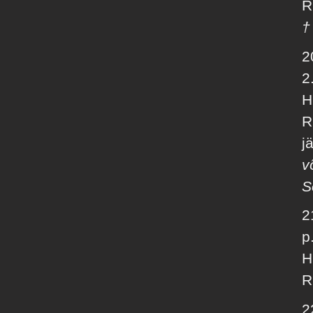
R
†
2
2
H
R
jä
v
S
2
p
H
R
2