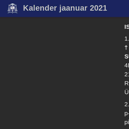
Kalender jaanuar 2021
I
1
†
S
4
2
R
Ü
2
p
p