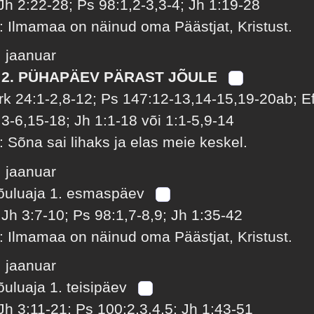
Jh 2:22-28; Ps 98:1,2-3,3-4; Jh 1:19-28
: Ilmamaa on näinud oma Päästjat, Kristust.
. jaanuar
 2. PÜHAPÄEV PÄRAST JÕULE
rk 24:1-2,8-12; Ps 147:12-13,14-15,19-20ab; E
:3-6,15-18; Jh 1:1-18 või 1:1-5,9-14
: Sõna sai lihaks ja elas meie keskel.
. jaanuar
õuluaja 1. esmaspäev
 Jh 3:7-10; Ps 98:1,7-8,9; Jh 1:35-42
: Ilmamaa on näinud oma Päästjat, Kristust.
. jaanuar
õuluaja 1. teisipäev
Jh 3:11-21; Ps 100:2,3,4,5; Jh 1:43-51