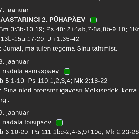
7. jaanuar
 AASTARINGI 2. PÜHAPÄEV
Sm 3:3b-10,19; Ps 40: 2+4ab,7-8a,8b-9,10; 1K
:13b-15a,17-20, Jh 1:35-42
: Jumal, ma tulen tegema Sinu tahtmist.
8. jaanuar
. nädala esmaspäev
b 5:1-10; Ps 110:1,2,3,4; Mk 2:18-22
: Sina oled preester igavesti Melkisedeki korra
rgi.
9. jaanuar
. nädala teisipäev
b 6:10-20; Ps 111:1bc-2,4-5,9+10d; Mk 2:23-2