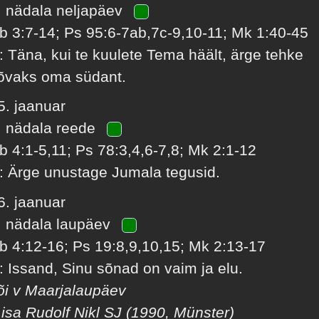
. nädala neljapäev
b 3:7-14; Ps 95:6-7ab,7c-9,10-11; Mk 1:40-45
: Täna, kui te kuulete Tema häält, ärge tehke
õvaks oma südant.
5. jaanuar
. nädala reede
b 4:1-5,11; Ps 78:3,4,6-7,8; Mk 2:1-12
: Ärge unustage Jumala tegusid.
6. jaanuar
. nädala laupäev
b 4:12-16; Ps 19:8,9,10,15; Mk 2:13-17
: Issand, Sinu sõnad on vaim ja elu.
õi v Maarjalaupäev
 isa Rudolf Nikl SJ (1990, Münster)