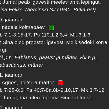
: Jumal peab igavesti meeles oma lepingut.
 isa Feliks Wierciński SJ (1940, Bukarest)
0. jaanuar
. nädala kolmapäev
b 7:1-3,15-17; Ps 110:1,2,3,4; Mk 3:1-6
: Sina oled preester igavesti Melkisedeki korra
rgi.
õi p p. Fabianus, paavst ja märter. või p p.
ebastianus, märter
1. jaanuar
. Agnes, neitsi ja märter
b 7:25-8:6; Ps 40:7-8a,8b-9,10,17; Mk 3:7-12
: Jumal, ma tulen tegema Sinu tahtmist.
2. jaanuar