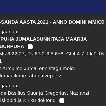
SSANDA AASTA 2021 - ANNO DOMINI MMXXI
. jaanuar
 PÜHA JUMALASÜNNITAJA MAARJA
UURPÜHA
Ms 6:22-27; Ps 67:2-3,5,6+8; Gl 4:4-7; Lk 2:16-
1
: Armuline Jumal õnnistagu meid.
lemaailmne rahupalvepäev
. jaanuar
-de Basilius Suur ja Gregorius, Nazianzi,
iiskopid ja Kiriku doktorid