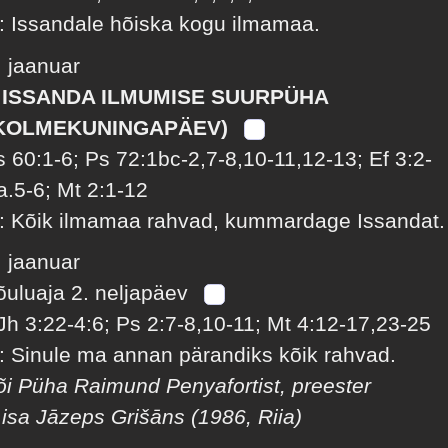
: Issandale hõiska kogu ilmamaa.
. jaanuar
 ISSANDA ILMUMISE SUURPÜHA
KOLMEKUNINGAPÄEV)
s 60:1-6; Ps 72:1bc-2,7-8,10-11,12-13; Ef 3:2-
a.5-6; Mt 2:1-12
: Kõik ilmamaa rahvad, kummardage Issandat.
. jaanuar
õuluaja 2. neljapäev
Jh 3:22-4:6; Ps 2:7-8,10-11; Mt 4:12-17,23-25
: Sinule ma annan pärandiks kõik rahvad.
õi Püha Raimund Penyafortist, preester
 isa Jāzeps Grišāns (1986, Riia)