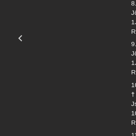
8
J
1
R
9
J
1
R
1
†
J
1
R
1