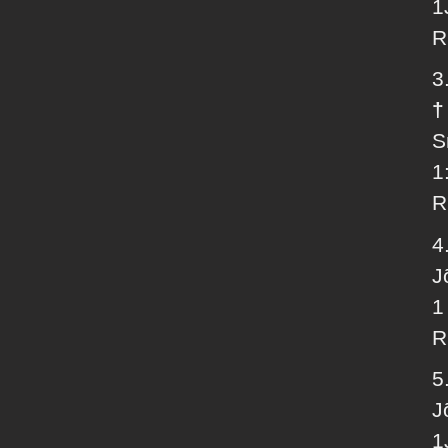
1
R
3
†
S
1
R
4
J
1
R
5
J
1