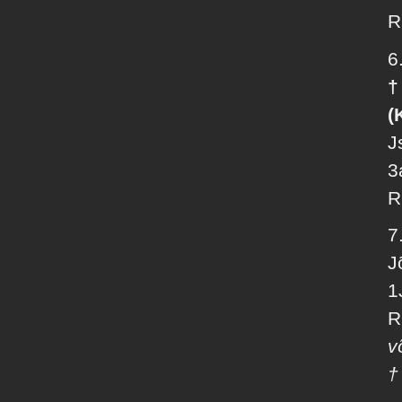
R
6
†
(
J
3
R
7
J
1
R
v
†