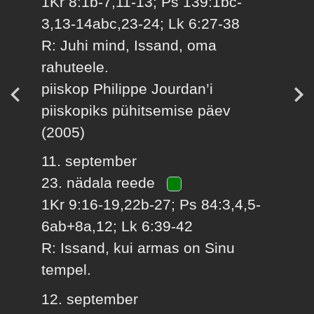
1Kr 8:1b-7,11-13; Ps 139:1bc-
3,13-14abc,23-24; Lk 6:27-38
R: Juhi mind, Issand, oma
rahuteele.
piiskop Philippe Jourdan’i
piiskopiks pühitsemise päev
(2005)
11. september
23. nädala reede
1Kr 9:16-19,22b-27; Ps 84:3,4,5-
6ab+8a,12; Lk 6:39-42
R: Issand, kui armas on Sinu
tempel.
12. september