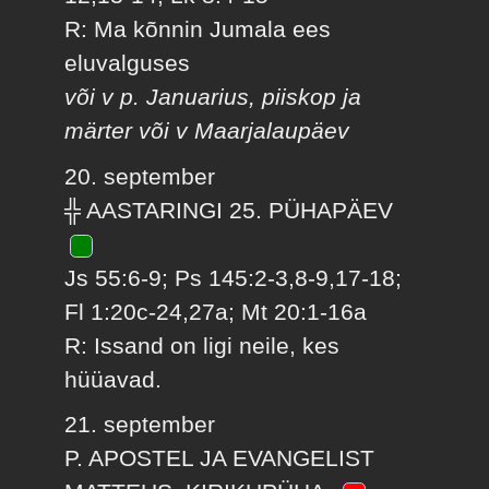
R: Ma kõnnin Jumala ees
eluvalguses
või v p. Januarius, piiskop ja
märter või v Maarjalaupäev
20. september
╬ AASTARINGI 25. PÜHAPÄEV
Js 55:6-9; Ps 145:2-3,8-9,17-18;
Fl 1:20c-24,27a; Mt 20:1-16a
R: Issand on ligi neile, kes
hüüavad.
21. september
P. APOSTEL JA EVANGELIST