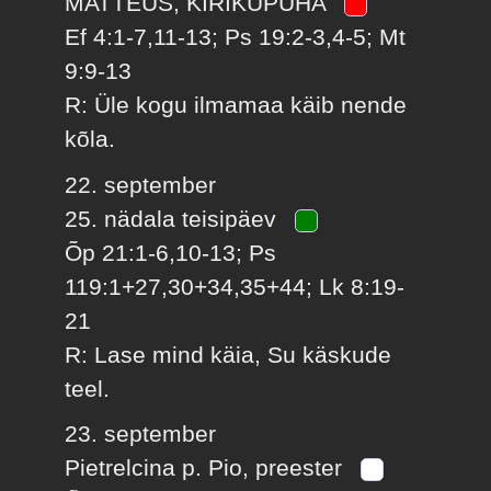
MATTEUS, KIRIKUPÜHA
Ef 4:1-7,11-13; Ps 19:2-3,4-5; Mt
9:9-13
R: Üle kogu ilmamaa käib nende
kõla.
22. september
25. nädala teisipäev
Õp 21:1-6,10-13; Ps
119:1+27,30+34,35+44; Lk 8:19-
21
R: Lase mind käia, Su käskude
teel.
23. september
Pietrelcina p. Pio, preester