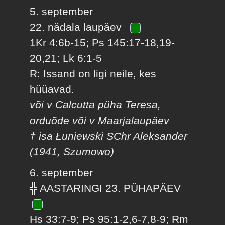
5. september
22. nädala laupäev
1Kr 4:6b-15; Ps 145:17-18,19-
20,21; Lk 6:1-5
R: Issand on ligi neile, kes
hüüavad.
või v Calcutta püha Teresa,
orduõde või v Maarjalaupäev
† isa Łuniewski SChr Aleksander
(1941, Szumowo)
6. september
╬ AASTARINGI 23. PÜHAPÄEV
Hs 33:7-9; Ps 95:1-2,6-7,8-9; Rm