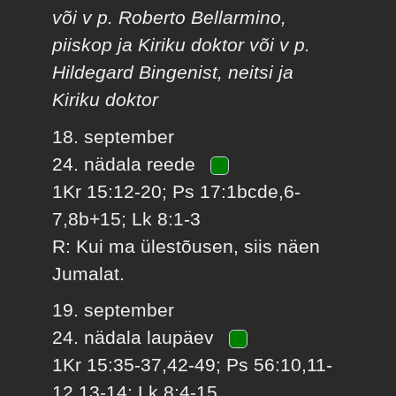
või v p. Roberto Bellarmino,
piiskop ja Kiriku doktor või v p.
Hildegard Bingenist, neitsi ja
Kiriku doktor
18. september
24. nädala reede
1Kr 15:12-20; Ps 17:1bcde,6-
7,8b+15; Lk 8:1-3
R: Kui ma ülestõusen, siis näen
Jumalat.
19. september
24. nädala laupäev
1Kr 15:35-37,42-49; Ps 56:10,11-
12,13-14; Lk 8:4-15