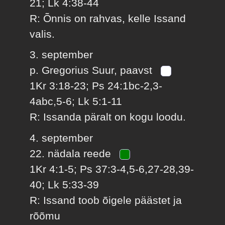
21; Lk 4:38-44
R: Õnnis on rahvas, kelle Issand
valis.
3. september
p. Gregorius Suur, paavst
1Kr 3:18-23; Ps 24:1bc-2,3-
4abc,5-6; Lk 5:1-11
R: Issanda päralt on kogu loodu.
4. september
22. nädala reede
1Kr 4:1-5; Ps 37:3-4,5-6,27-28,39-
40; Lk 5:33-39
R: Issand toob õigele päästet ja
rõõmu