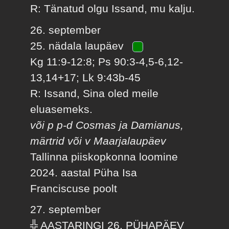
R: Tänatud olgu Issand, mu kalju.
26. september
25. nädala laupäev
Kg 11:9-12:8; Ps 90:3-4,5-6,12-
13,14+17; Lk 9:43b-45
R: Issand, Sina oled meile
eluasemeks.
või p p-d Cosmas ja Damianus,
märtrid või v Maarjalaupäev
Tallinna piiskopkonna loomine
2024. aastal Püha Isa
Franciscuse poolt
27. september
╬ AASTARINGI 26. PÜHAPÄEV