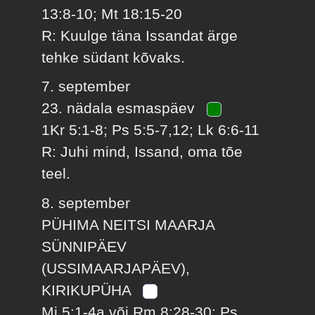
13:8-10; Mt 18:15-20
R: Kuulge täna Issandat ärge
tehke südant kõvaks.
7. september
23. nädala esmaspäev
1Kr 5:1-8; Ps 5:5-7,12; Lk 6:6-11
R: Juhi mind, Issand, oma tõe
teel.
8. september
PÜHIMA NEITSI MAARJA
SÜNNIPÄEV
(USSIMAARJAPÄEV),
KIRIKUPÜHA
Mi 5:1-4a või Rm 8:28-30; Ps