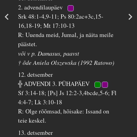
2. advendilaupäev
Srk 48:1-4,9-11; Ps 80:2ac+3c,15-
16,18-19; Mt 17:10-13
R: Uuenda meid, Jumal, ja näita meile
päästet.
või v p. Damasus, paavst
† õde Aniela Olszewska (1992 Ratowo)
12. detsember
╬ ADVENDI 3. PÜHAPÄEV
Sf 3:14-18; [Ps] Js 12:2-3,4bcde,5-6; Fl
4:4-7; Lk 3:10-18
R: Olge rõõmsad, hõisake: Issand on
teie keskel.
13. detsember