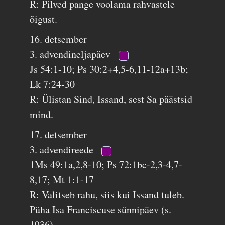
R: Pilved pange voolama rahvastele
õigust.
16. detsember
3. advendineljapäev
Js 54:1-10; Ps 30:2+4,5-6,11-12a+13b;
Lk 7:24-30
R: Ülistan Sind, Issand, sest Sa päästsid
mind.
17. detsember
3. advendireede
1Ms 49:1a,2,8-10; Ps 72:1bc-2,3-4,7-
8,17; Mt 1:1-17
R: Valitseb rahu, siis kui Issand tuleb.
Püha Isa Franciscuse sünnipäev (s.
1936)