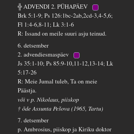
╬ ADVENDI 2. PÜHAPÄEV
Brk 5:1-9; Ps 126:1bc-2ab,2cd-3,4-5,6;
Fl 1:4-6,8-11; Lk 3:1-6
R: Issand on meile suuri asju teinud.
6. detsember
2. advendiesmaspäev
Js 35:1-10; Ps 85:9-10,11-12,13-14; Lk
5:17-26
R: Meie Jumal tuleb, Ta on meie
Päästja.
või v p. Nikolaus, piiskop
† õde Assunta Pešova (1965, Tartu)
7. detsember
p. Ambrosius, piiskop ja Kiriku doktor