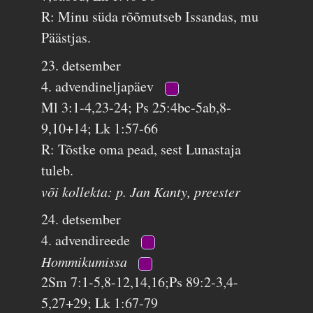
R: Minu süda rõõmutseb Issandas, mu
Päästjas.
23. detsember
4. advendineljapäev
Ml 3:1-4,23-24; Ps 25:4bc-5ab,8-
9,10+14; Lk 1:57-66
R: Tõstke oma pead, sest Lunastaja
tuleb.
või kollekta: p. Jan Kanty, preester
24. detsember
4. advendireede
Hommikumissa
2Sm 7:1-5,8-12,14,16;Ps 89:2-3,4-
5,27+29; Lk 1:67-79