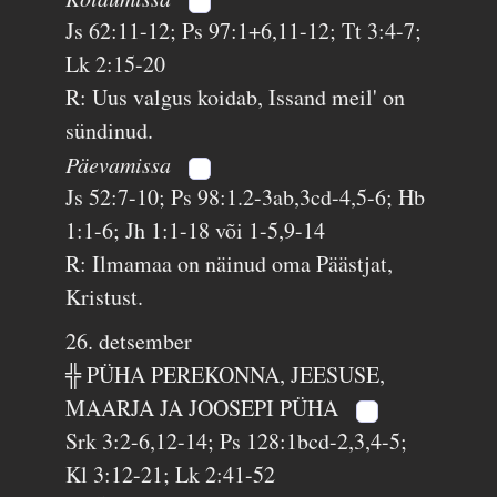
Js 62:11-12; Ps 97:1+6,11-12; Tt 3:4-7;
Lk 2:15-20
R: Uus valgus koidab, Issand meil' on
sündinud.
Päevamissa
Js 52:7-10; Ps 98:1.2-3ab,3cd-4,5-6; Hb
1:1-6; Jh 1:1-18 või 1-5,9-14
R: Ilmamaa on näinud oma Päästjat,
Kristust.
26. detsember
╬ PÜHA PEREKONNA, JEESUSE,
MAARJA JA JOOSEPI PÜHA
Srk 3:2-6,12-14; Ps 128:1bcd-2,3,4-5;
Kl 3:12-21; Lk 2:41-52