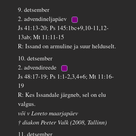
9. detsember
2. advendineljapäev
Js 41:13-20; Ps 145:1bc+9,10-11,12-
13ab; Mt 11:11-15
R: Issand on armuline ja suur helduselt.
10. detsember
2. advendireede
Js 48:17-19; Ps 1:1-2,3,4+6; Mt 11:16-
19
R: Kes Issandale järgneb, sel on elu
valgus.
või v Loreto maarjapäev
† diakon Peeter Valk (2008, Tallinn)
11. detsember