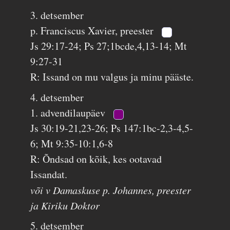
3. detsember
p. Franciscus Xavier, preester
Js 29:17-24; Ps 27;1bcde,4,13-14; Mt
9:27-31
R: Issand on mu valgus ja minu pääste.
4. detsember
1. advendilaupäev
Js 30:19-21,23-26; Ps 147:1bc-2,3-4,5-
6; Mt 9:35-10:1,6-8
R: Õndsad on kõik, kes ootavad
Issandat.
või v Damaskuse p. Johannes, preester
ja Kiriku Doktor
5. detsember