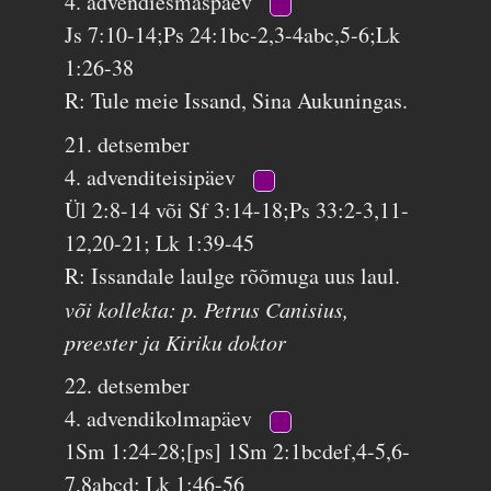
4. advendiesmaspäev
Js 7:10-14;Ps 24:1bc-2,3-4abc,5-6;Lk
1:26-38
R: Tule meie Issand, Sina Aukuningas.
21. detsember
4. advenditeisipäev
Ül 2:8-14 või Sf 3:14-18;Ps 33:2-3,11-
12,20-21; Lk 1:39-45
R: Issandale laulge rõõmuga uus laul.
või kollekta: p. Petrus Canisius,
preester ja Kiriku doktor
22. detsember
4. advendikolmapäev
1Sm 1:24-28;[ps] 1Sm 2:1bcdef,4-5,6-
7,8abcd; Lk 1:46-56