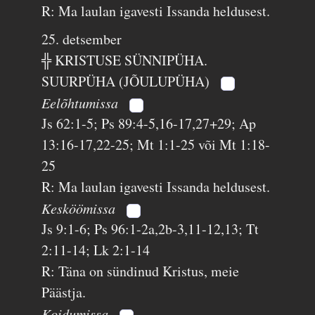
R: Ma laulan igavesti Issanda heldusest.
25. detsember
╬ KRISTUSE SÜNNIPÜHA.
SUURPÜHA (JÕULUPÜHA)
Eelõhtumissa
Js 62:1-5; Ps 89:4-5,16-17,27+29; Ap
13:16-17,22-25; Mt 1:1-25 või Mt 1:18-
25
R: Ma laulan igavesti Issanda heldusest.
Kesköömissa
Js 9:1-6; Ps 96:1-2a,2b-3,11-12,13; Tt
2:11-14; Lk 2:1-14
R: Täna on sündinud Kristus, meie
Päästja.
Koidumissa