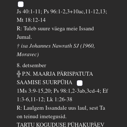
Js 40:1-11; Ps 96:1-2,3+10ac,11-12,13;
Mt 18:12-14
R: Tuleb suure väega meie Issand
Jumal.
† isa Johannes Nawrath SJ (1960,
Moravec)
8. detsember
╬ P.N. MAARJA PÄRISPATUTA
SAAMISE SUURPÜHA
1Ms 3:9-15,20; Ps 98:1,2-3ab,3cd-4; Ef
1:3-6,11-12; Lk 1:26-38
R: Laulgem Issandale uus laul, sest Ta
on teinud imetegusid.
TARTU KOGUDUSE PÜHAKUPÄEV