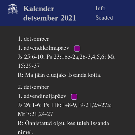
Kalender
Info
detsember 2021
Seaded
1. detsember
1. advendikolmapäev
Js 25:6-10; Ps 23:1bc-2a,2b-3,4,5,6; Mt
15:29-37
R: Ma jään eluajaks Issanda kotta.
2. detsember
1. advendineljapäev
Js 26:1-6; Ps 118:1+8-9,19-21,25-27a;
Mt 7:21,24-27
R: Õnnistatud olgu, kes tuleb Issanda
nimel.