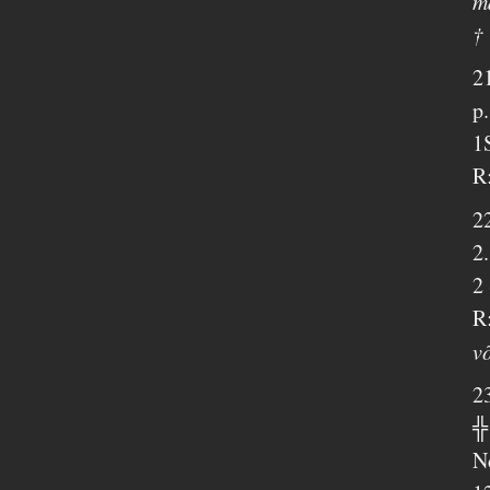
m
†
2
p
1
R
2
2
2
R
v
2
╬
N