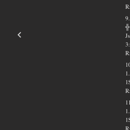
R
9
╬
J
3
R
1
1
1
R
1
1
1
R