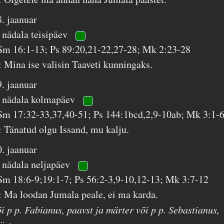
8. jaanuar
. nädala teisipäev
Sm 16:1-13; Ps 89:20,21-22,27-28; Mk 2:23-28
: Mina ise valisin Taaveti kunningaks.
9. jaanuar
. nädala kolmapäev
Sm 17:32-33,37,40-51; Ps 144:1bcd,2,9-10ab; Mk 3:1-
: Tänatud olgu Issand, mu kalju.
0. jaanuar
. nädala neljapäev
Sm 18:6-9;19:1-7; Ps 56:2-3,9-10,12-13; Mk 3:7-12
: Ma loodan Jumala peale, ei ma karda.
õi p p. Fabianus, paavst ja märter või p p. Sebastianus,