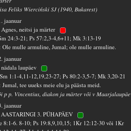
ärter
 isa Feliks Wierciński SJ (1940, Bukarest)
1. jaanuar
. Agnes, neitsi ja märter
Sm 24:3-21; Ps 57:2,3-4,6+11; Mk 3:13-19
: Ole mulle armuline, Jumal; ole mulle armuline.
2. jaanuar
. nädala laupäev
 Sm 1:1-4,11-12,19,23-27; Ps 80:2-3,5-7; Mk 3,20-21
: Jumal, tee uueks meie elu ja päästa meid.
õi p p. Vincentius, diakon ja märter või v Maarjalaupäe
3. jaanuar
 AASTARINGI 3. PÜHAPÄEV
e 8:1-6. 8-10; Ps 19:8,9,10,15; 1Kr 12:12-30 või 1Kr