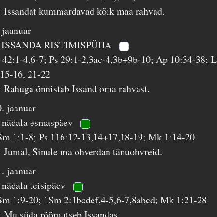
: Issandat kummardavad kõik maa rahvad.
. jaanuar
 ISSANDA RISTIMISPÜHA
s 42:1-4,6-7; Ps 29:1-2,3ac-4,3b+9b-10; Ap 10:34-38; 
:15-16, 21-22
: Rahuga õnnistab Issand oma rahvast.
0. jaanuar
. nädala esmaspäev
Sm 1:1-8; Ps 116:12-13,14+17,18-19; Mk 1:14-20
: Jumal, Sinule ma ohverdan tänuohvreid.
1. jaanuar
. nädala teisipäev
Sm 1:9-20; 1Sm 2:1bcdef,4-5,6-7,8abcd; Mk 1:21-28
: Mu süda rõõmutseb Issandas.