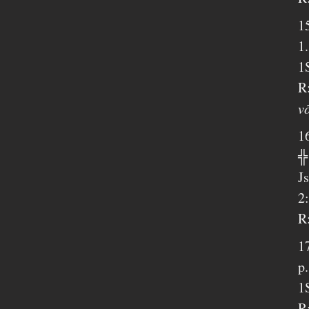
1
1
1
R
v
1
╬
J
2
R
1
p
1
R