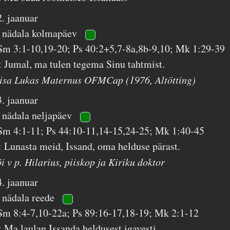
2. jaanuar
. nädala kolmapäev
Sm 3:1-10,19-20; Ps 40:2+5,7-8a,8b-9,10; Mk 1:29-39
: Jumal, ma tulen tegema Sinu tahtmist.
 isa Lukas Maternus OFMCap (1976, Altötting)
3. jaanuar
. nädala neljapäev
Sm 4:1-11; Ps 44:10-11,14-15,24-25; Mk 1:40-45
: Lunasta meid, Issand, oma helduse pärast.
i v p. Hilarius, piiskop ja Kiriku doktor
4. jaanuar
. nädala reede
Sm 8:4-7,10-22a; Ps 89:16-17,18-19; Mk 2:1-12
: Ma laulan Issanda heldusest igavesti.