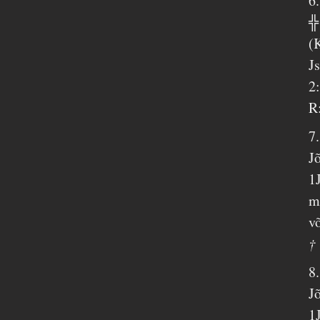
6
╬
(
J
2
R
7
J
1
m
v
†
8
J
1