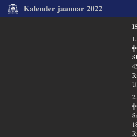
Kalender jaanuar 2022
I
1
╬
S
4
R
Ü
2
╬
S
1
R: