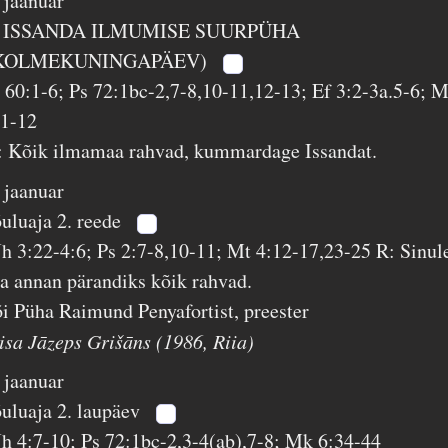
. jaanuar
 ISSANDA ILMUMISE SUURPÜHA
KOLMEKUNINGAPÄEV)
s 60:1-6; Ps 72:1bc-2,7-8,10-11,12-13; Ef 3:2-3a.5-6; M
:1-12
: Kõik ilmamaa rahvad, kummardage Issandat.
. jaanuar
õuluaja 2. reede
Jh 3:22-4:6; Ps 2:7-8,10-11; Mt 4:12-17,23-25 R: Sinul
a annan pärandiks kõik rahvad.
õi Püha Raimund Penyafortist, preester
 isa Jāzeps Grišāns (1986, Riia)
. jaanuar
õuluaja 2. laupäev
Jh 4:7-10; Ps 72:1bc-2,3-4(ab),7-8; Mk 6:34-44