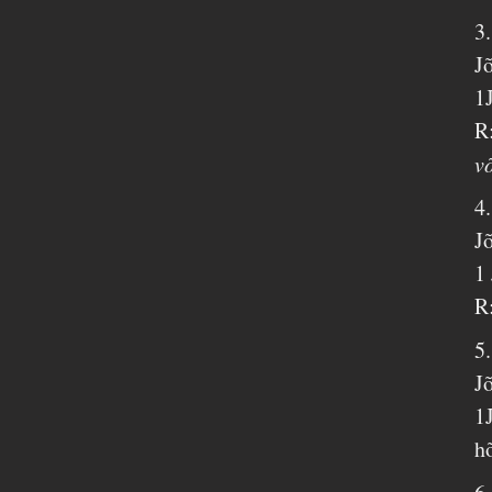
3
J
1
R
v
4
J
1
R
5
J
1
h