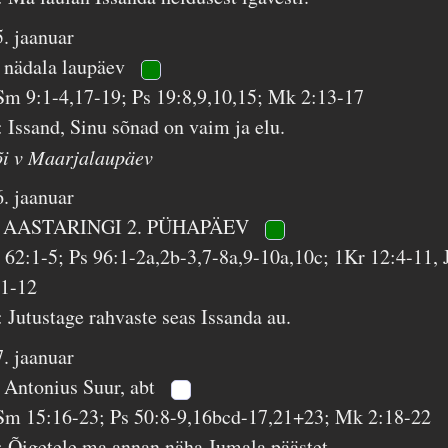
5. jaanuar
. nädala laupäev
Sm 9:1-4,17-19; Ps 19:8,9,10,15; Mk 2:13-17
: Issand, Sinu sõnad on vaim ja elu.
õi v Maarjalaupäev
6. jaanuar
 AASTARINGI 2. PÜHAPÄEV
s 62:1-5; Ps 96:1-2a,2b-3,7-8a,9-10a,10c; 1Kr 12:4-11, 
:1-12
: Jutustage rahvaste seas Issanda au.
7. jaanuar
. Antonius Suur, abt
Sm 15:16-23; Ps 50:8-9,16bcd-17,21+23; Mk 2:18-22
: Õigetele ma annan näha Jumala päästet.