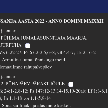
SSANDA AASTA 2022 - ANNO DOMINI MMXXII
. jaanuar
 PÜHIMA JUMALASÜNNITAJA MAARJA.
UURPÜHA
Ms 6:22-27; Ps 67:2-3,5,6+8; Gl 4:4-7; Lk 2:16-21
: Armuline Jumal õnnistagu meid.
lemaailmne rahupalvepäev
. jaanuar
 2. PÜHAPÄEV PÄRAST JÕULE
rk 24:1-2,8-12; Ps 147:12-13,14-15,19-20ab; Ef 1:3-6,1
8; Jh 1:1-18 või 1:1-5,9-14
 Sõna sai lihaks ja elas meie keskel.