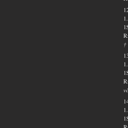
1
1
1
R
†
1
1
1
R
võ
1
1
1
R