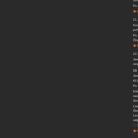
Jum
Ps 
21.
Kui
puh
Ps 
Õht
22.
Jee
nin
13.
Jee
KL
Ps 
Kõi
mei
Sin
Lis
Õht
Leo
väl