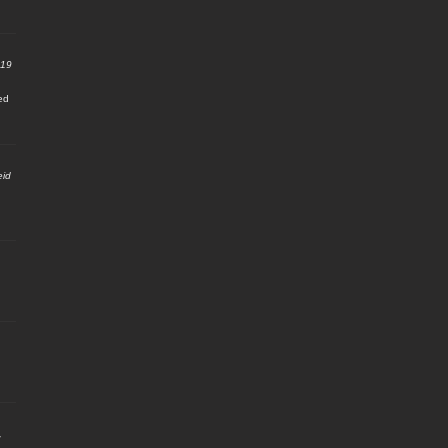
:19
ed
eid
,