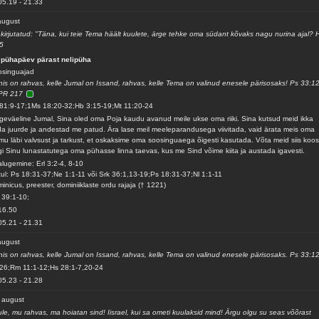
05.19
-
21.33
august
kirjutatud: "Täna, kui teie Tema häält kuulete, ärge tehke oma südant kõvaks nagu nurina ajal? 
5
 pühapäev pärast nelipüha
osinguajad
is on rahvas, kelle Jumal on Issand, rahvas, kelle Tema on valinud enesele pärisosaks! Ps 33:1
PR 217
81:9-17;1Ms 18:20-32;Hb 3:15-19;Mt 11:20-24
geväeline Jumal, Sina oled oma Poja kaudu avanud meile ukse oma riiki. Sina kutsud meid ikka
a juurde ja andestad me patud. Ära lase meil meeleparandusega viivitada, vaid ärata meis oma
mu läbi valvsust ja tarkust, et oskaksime oma soosinguaega õigesti kasutada. Võta meid siis koo
gi Sinu lunastatutega oma pühasse linna taevas, kus me Sind võime kiita ja austada igavesti.
alugemine: Erl 3:2-4, 8-10
ul: Ps 18:31-37;Ne 1:1-11 või Srk 36:1,13-19;Ps 18:31-37;Nl 1:1-11
inicus, preester, dominiiklaste ordu rajaja († 1221)
 39:1-10;
16.50
05.21
-
21.31
august
is on rahvas, kelle Jumal on Issand, rahvas, kelle Tema on valinud enesele pärisosaks. Ps 33:1
26;Rm 11:1-12;Hs 28:1-7,20-24
05.23
-
21.28
 august
le, mu rahvas, ma hoiatan sind! Iisrael, kui sa ometi kuulaksid mind! Ärgu olgu su seas võõrast