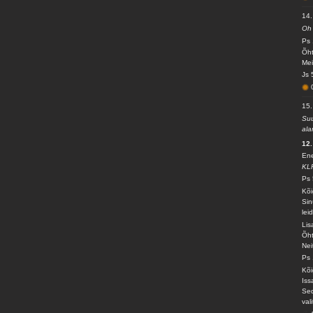
14.
Oh 
Ps 
Õht
Mei
Js 
15.
Suu
ala
12.
Ene
KL
Ps 
Kõi
Sin
lei
Lis
Õht
Nei
Ps 
Kõi
Iss
Sed
val