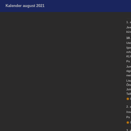
Kalender august 2021
1. 
Jee
küs
10.
Ust
Iga
roh
KL
Ps 
Jum
rii
mei
Lis
Õht
Joh
Tal
2. 
Iss
Ps 
3. 