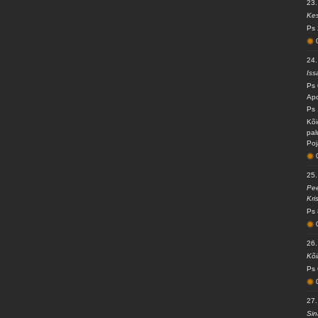
23.
Kes
Ps 
24.
Iss
Ps 
Apo
Ps 
Kõi
pal
Poj
25.
Pee
Kri
Ps 
26.
Kõi
Ps 
27.
Sin