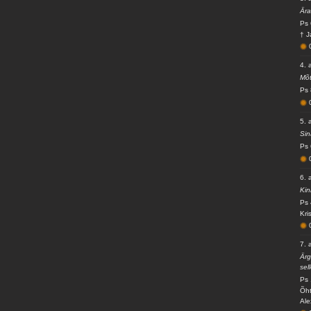
Ära
Ps 
† J
4. 
Mõt
Ps 
5. 
Sin
Ps 
6. 
Kin
Ps 
Kri
7. 
Ärg
sel
Ps 
Õht
Ale