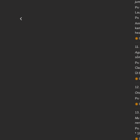
jum
Ps 
Lau
Ps 
Arm
kan
hea
11.
Aga
sõn
Ps 
Cla
Ül 
12.
Ots
Ps 
13.
Mu 
nen
Ps 
* 1