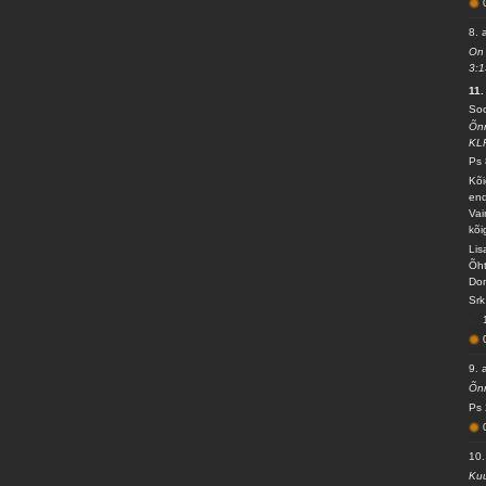
8. 
On 
3:1
11.
So
Õnn
KL
Ps 
Kõi
end
Vai
kõi
Lis
Õht
Dom
Srk
9. 
Õnn
Ps 
10.
Kuu