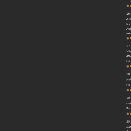
16.
Jum
Ps 
Aug
mär
17.
Väg
ala
Ps 
18.
Kui
Ps 
19.
Iss
Ps 
20.
Sul