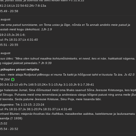
al, puhas süda, ja uuenda mu sees kindel vaim! Ps 51:8,12
41:2-14;Lk 22:54-62;2Kr 7:8-13a
05.49
-
20.58
 august
 me oma patud tunnistame, on Tema ustav ja õige, nõnda et Ta annab andeks meie patud ja
astab meid kogu ülekohtust. 1Jh 1:9
19:2-15;Js 26:1-6;
ul: Ps 18:31-37;Lk 4:31-40
05.51
-
20.55
 august
sus ütles: "Mina olen tulnud maailma kohtumõistmiseks, et need, kes ei näe, hakkaksid nägema,
g nägijad jääksid pimedaks.? Jh 9:39
 pühapäev pärast nelipüha
sus - meie aitaja
Rudjutud pilliroogu ei murra Ta katki ja hõõguvat tahti ei kustuta Ta ära. Js 42:3
PR 264
30:3-6,12-13 või Ps 146:5-10;2Kn 5:1-15;Ap 3:1-10;Jh 9:1-7,39-41
ge halastuse Jumal, Sina rõõmustad meid oma lihaks saanud Sõna Jeesuse Kristusega, kes lepi
d Sinuga. Puhasta meid oma tervendava ja andestava väega kõigest patust ning anna meile jõ
d teenida. Seda palume Jeesuse Kristuse, Sinu Poja, meie Issanda läbi.
alugemine: Trk 1:13-15; 2:23-24
ul: Ps 18:31-37;Js 38:1-20;Ps 18:31-37;Lk 4:31-40
nhard Blumer, misjonär Arushas Ida–Aafrikas, masaikeelse aabitsa, katekismuse ja lauluraamatu
jaandja († 1938)
15.02
05.54
-
20.52