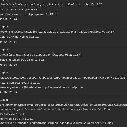
 keela head neile, kes seda vajavad, kui su käel on jõudu seda teha! Õp 3:27
64:2-11;Hs 3:16-21;1Kr 6:12-20
aan Kiivit vanem, EELK peapiiskop 1949–67
05.09
-
21.43
august
elgem üksteisele, kuidas üksteist virgutada armastusele ja headele tegudele. Hb 10:24
81:2-8;1Kr 4:1-7;2Tm 2:15-21
05.12
-
21.41
august
a oled õige, Issand, ja Su seadused on õiglased. Ps 119:137
68:25-36;Lk 16:10-12;Rm 12:6-15
05.14
-
21.38
august
nita mu samme oma ütlusega ja ära lase ühtki nurjatust saada meelevalda minu üle! Ps 119:133
41:2-14;Jh 19:9-16a;Jr 1:11-19
stuse kirgastamine (tähistatakse 8. pühapäeval pärast nelipüha)
05.16
-
21.36
august
em jätkem unarusse oma koguduse kooskäimist, nõnda nagu mõnel on kombeks, vaid julgustag
leks üksteist - ja seda enam, mida rohkem te näete seda päeva lähenevat. Hb 10:25
19:2-15;2Pt 1:3-11;
ul: Ps 18:31-37;Nl 1:1-11
xander von Oettingen, usuteadlane, kirikuelu edendaja ja kristluse apologeet († 1905)