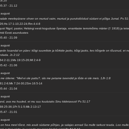
18.20
05.37
-
21.12
 august
alale meelepärane ohver on murtud vaim, murtud ja purukslöödud südant ei põlga Jumal. Ps 51
26;Hs 17:1-10,22-24;Rm 4:4-8
ust Nigol, pastor, Helsingi eesti koguduse õpetaja, enamlaste terrorivõimu märter († 1918) ja teis
trid Eesti asundustes
05.40
-
21.09
 august
ede Issandal on päev: kõigi suureliste ja kõrkide jaoks, kõigi jaoks, kes kõrgele on tõusnud, et n
ndada. Js 2:12
64:2-11;1Ms 19:15-26;Ml 2:4-9
05.42
-
21.06
 august
 me ütleme: "Meil ei ole pattu?, siis me petame iseendid ja tõde ei ole meis. 1Jh 1:8
81:2-8;Mk 7:24-30;2Sm 16:5-14
05.44
-
21.04
 august
and, ava mu huuled, et mu suu kuulutaks Sinu kiidetavust! Ps 51:17
68:25-36;1Pt 5:1-5;Mk 2:13-17
05.47
-
21.01
 august
 on hea meel tõest, mis asub südame põhjas, ja salajas annad Sa mulle tarkust teada. Loo mulle