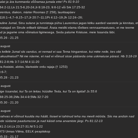
alat ja ära kummarda võõramaa jumala ette! Ps 81:9-10
64:2-11;Lk 21:5-6,20-24;Jr 8:18-23, 9:6-12 või Srk 17:25-32
rentius, diakon, märter Roomas († 258), lauritsapäev
116:1–4,7–9,15–17;Jr 20:7–11;1Pt 4:12–19;Jh 12:24–26;
uline Jumal, Sinu sulane ja tunnistaja püha Laurentius jagas kiriku aarded vaestele ja kinnitas, e
natajad on Sinule eriliselt tähtsad. Ärata meidki elama tõelises vennaarmastuses, et me teeme
d ja jagame oma võimalusi ligimesega. Seda palume Kristuse, meie Issanda läbi.
05.26
-
21.25
 august
 kellele Jumal siis vandus, et nemad ei saa Tema hingamisse, kui mitte neile, kes olid
akuulmatud? Nii me näeme, et nad ei võinud sisse pääseda oma uskmatuse pärast. Hb 3:18-19
81:2-8;Hb 3:7-14;Nl 4:11-20
ra Assisist, abtiss, klarisside ordu rajaja († 1253)
8:6-7;
05.28
-
21.23
 august
ige Issandat, kui Ta on leitav, hüüdke Teda, kui Ta on ligidal! Js 55:6
68:25-36;2Ms 34:4-9;5Ms 32:7-20
05.30
-
21.20
 august
rahvas ei võtnud kuulda mu häält, Iisrael ei tahtnud teha mu meelt mööda. Siis ma andsin nad
de südame paadumusse ja nad käisid oma arvamiste järgi. Ps 81:12-13
41:2-14;Lk 23:27-31;Nl 5:1-22
973 Urmas Viilma, EELK peapiiskop
05.33
-
21.17