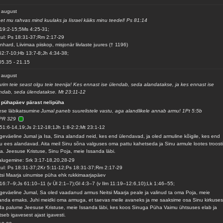
 august
et mu rahvas mind kuulaks ja Iisrael käiks minu teedel! Ps 81:14
19:2-15;5Ms 4:25-31;
ul: Ps 18:31-37;Rm 2:17-29
nhard, Liivimaa piiskop, misjonär liivlaste juures († 1196)
52:7-10;Hb 13:7-8;Jh 4:34-38;
05.35
-
21.15
 august
rim teie seast olgu teie teenija! Kes ennast ise ülendab, seda alandatakse, ja kes ennast ise
ndab, seda ülendatakse. Mt 23:11-12
 pühapäev pärast nelipüha
se läbikatsumine
Jumal paneb suurelistele vastu, aga alandlikele annab armu! 1Pt 5:5b
PR 329
51:6-14,19;Js 2:12-18;1Jh 1:8-2:2;Mt 23:1-12
geväeline Jumal ja Isa, Sina alandad neid, kes end ülendavad, ja oled armuline kõigile, kes end
u ees alandavad. Aita meil Sinu sõna valguses oma pattu kahetseda ja Sinu armule lootes troost
da. Jeesuse Kristuse, Sinu Poja, meie Issanda läbi.
alugemine: Srk 3:17-18,20,28-29
ul: Ps 18:31-37;2Kr 5:11-12;Ps 18:31-37;Rm 2:17-29
tsi Maarja uinumise püha ehk rukkimaarjapäev
16:7–9;Js 61:10–11 (v Ül 2:1–7);Gl 4:3–7 (v Ilm 11:19–12:6,10);Lk 1:46–55;
geväeline Jumal, Sa oled vaadanud armus Neitsi Maarja peale ja valinud ta oma Poja, meie
anda emaks. Juhi meidki oma armuga, et taevas meile avaneks ja me saaksime osa Sinu kirkuses
a palume Jeesuse Kristuse, meie Issanda läbi, kes koos Sinuga Püha Vaimu ühtsuses elab ja
itseb igavesest ajast igavesti.