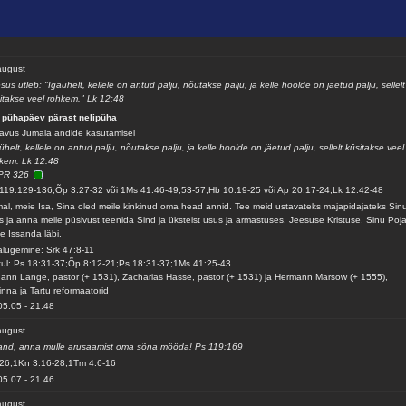
august
sus ütleb: "Igaühelt, kellele on antud palju, nõutakse palju, ja kelle hoolde on jäetud palju, sellelt
itakse veel rohkem." Lk 12:48
 pühapäev pärast nelipüha
avus Jumala andide kasutamisel
ühelt, kellele on antud palju, nõutakse palju, ja kelle hoolde on jäetud palju, sellelt küsitakse veel
kem. Lk 12:48
PR 326
119:129-136;Õp 3:27-32 või 1Ms 41:46-49,53-57;Hb 10:19-25 või Ap 20:17-24;Lk 12:42-48
al, meie Isa, Sina oled meile kinkinud oma head annid. Tee meid ustavateks majapidajateks Sin
gis ja anna meile püsivust teenida Sind ja üksteist usus ja armastuses. Jeesuse Kristuse, Sinu Poja
e Issanda läbi.
alugemine: Srk 47:8-11
ul: Ps 18:31-37;Õp 8:12-21;Ps 18:31-37;1Ms 41:25-43
ann Lange, pastor (+ 1531), Zacharias Hasse, pastor (+ 1531) ja Hermann Marsow (+ 1555),
linna ja Tartu reformaatorid
05.05
-
21.48
august
and, anna mulle arusaamist oma sõna mööda! Ps 119:169
26;1Kn 3:16-28;1Tm 4:6-16
05.07
-
21.46
august