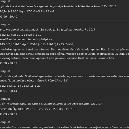
 august
 jõuab ära rääkida Issanda vägevaid tegusid ja kuulutada kõike Tema kiitust? Ps 106:2
26;Mt 9:32-35;Kg 4:17-5:6 või Srk 27:4-7
05.56
-
20.49
 august
and, mu Jumal, ma kisendasin Su poole ja Sa tegid mu terveks. Ps 30:3
64:2-11;4Ms 12:1-15;Mk 3:1-12
stel Bartolomeuse päev ehk pärtlipäev
145:3-7;43:8-13;Ap 5:12-16 (v 1Kr 4:9-15);Lk 22:24-30;
geväeline igavene Jumal, me täname Sind, et võime täna tähistada apostel Bartolomeuse päeva,
ume Sind: aita oma Kirikul armastada seda sõna, millesse apostel uskus, ja ustavalt kuulutada Si
a evangeeliumi, mida tema õpetas. Seda palume Jeesuse Kristuse, meie Issanda läbi.
05.58
-
20.47
 august
trus ütles jalutule: "Hõbedat ega kulda mul ei ole, aga mis mul on, seda ma annan sulle: Jeesus
stuse, Naatsaretlase nimel - tõuse ja kõnni!? Ap 3:6
81:2-8;Mt 17:14-21;Mt 15:1-20
06.01
-
20.44
 august
k on Ta teinud hästi, Ta paneb ju kurdid kuulma ja keeletud rääkima! Mk 7:37
68:25-36;Õp 10:18-21,31-32 või Srk 22:27-23:2;Lk 8:1-3
06.03
-
20.41
 august
a muutsid mu kaebuse mulle ringtantsuks; Sa vallandasid kotiriide mu seljast ja panid rõõmu mull