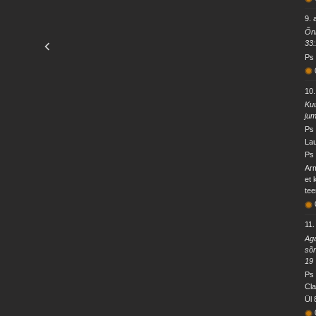
9. 
Õnn
33
Ps 
10.
Kuu
jum
Ps 
Lau
Ps 
Arm
et 
tee
11.
Aga
sõn
19
Ps 
Cla
Ül 