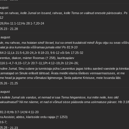
august
is on rahvas, kelle Jumal on Issand, rahvas, kelle Tema on valinud enesele pärisosaks. Ps
:12
26;Rm 11:1-12;Hs 28:1-7,20-24
05.23
-
21.28
 august
le, mu rahvas, ma hoiatan sind! Iisrael, kui sa ometi kuulaksid mind! Ärgu olgu su seas võõr
alat ja ära kummarda võõramaa jumala ette! Ps 81:9-10
64:2-11;Lk 21:5-6,20-24;Jr 8:18-23, 9:6-12 või Srk 17:25-32
rentius, diakon, märter Roomas († 258), lauritsapäev
116:1–4,7–9,15–17;Jr 20:7–11;1Pt 4:12–19;Jh 12:24–26;
uline Jumal, Sinu sulane ja tunnistaja püha Laurentius jagas kiriku aarded vaestele ja kinnita
kannatajad on Sinule eriliselt tähtsad. Ärata meidki elama tõelises vennaarmastuses, et me
me head ja jagame oma võimalusi ligimesega. Seda palume Kristuse, meie Issanda läbi.
05.26
-
21.25
 august
 kellele Jumal siis vandus, et nemad ei saa Tema hingamisse, kui mitte neile, kes olid
akuulmatud? Nii me näeme, et nad ei võinud sisse pääseda oma uskmatuse pärast. Hb 3:18
81:2-8;Hb 3:7-14;Nl 4:11-20
ra Assisist, abtiss, klarisside ordu rajaja († 1253)
8:6-7;
05.28
-
21.23