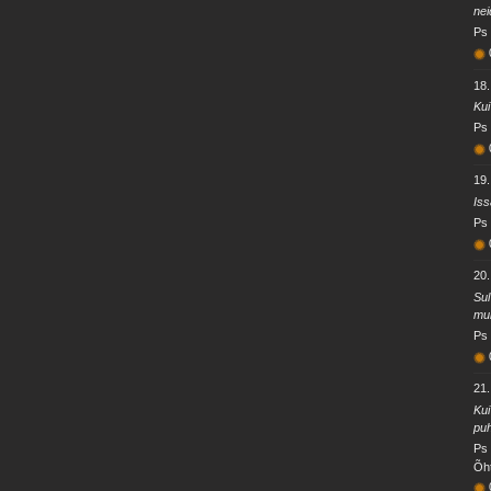
nei
Ps 
18.
Kui
Ps
19.
Iss
Ps 
20.
Sul
mul
Ps 
21.
Kui
puh
Ps 
Õht