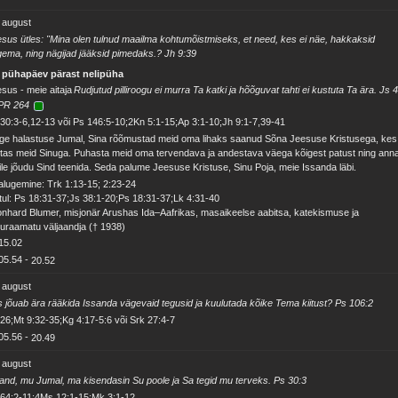
 august
sus ütles: "Mina olen tulnud maailma kohtumõistmiseks, et need, kes ei näe, hakkaksid
ema, ning nägijad jääksid pimedaks.? Jh 9:39
. pühapäev pärast nelipüha
sus - meie aitaja
Rudjutud pilliroogu ei murra Ta katki ja hõõguvat tahti ei kustuta Ta ära. Js 
PR 264
30:3-6,12-13 või Ps 146:5-10;2Kn 5:1-15;Ap 3:1-10;Jh 9:1-7,39-41
ge halastuse Jumal, Sina rõõmustad meid oma lihaks saanud Sõna Jeesuse Kristusega, kes
itas meid Sinuga. Puhasta meid oma tervendava ja andestava väega kõigest patust ning ann
le jõudu Sind teenida. Seda palume Jeesuse Kristuse, Sinu Poja, meie Issanda läbi.
alugemine: Trk 1:13-15; 2:23-24
ul: Ps 18:31-37;Js 38:1-20;Ps 18:31-37;Lk 4:31-40
nhard Blumer, misjonär Arushas Ida–Aafrikas, masaikeelse aabitsa, katekismuse ja
luraamatu väljaandja († 1938)
15.02
05.54
-
20.52
 august
 jõuab ära rääkida Issanda vägevaid tegusid ja kuulutada kõike Tema kiitust? Ps 106:2
26;Mt 9:32-35;Kg 4:17-5:6 või Srk 27:4-7
05.56
-
20.49
 august
and, mu Jumal, ma kisendasin Su poole ja Sa tegid mu terveks. Ps 30:3
64:2-11;4Ms 12:1-15;Mk 3:1-12