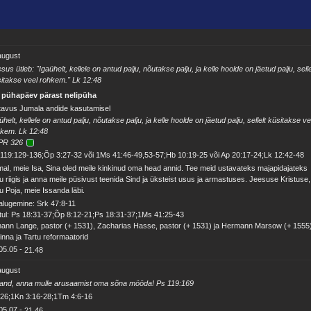
august
sus ütleb: "Igaühelt, kellele on antud palju, nõutakse palju, ja kelle hoolde on jäetud palju, selle
itakse veel rohkem." Lk 12:48
. pühapäev pärast nelipüha
avus Jumala andide kasutamisel
ühelt, kellele on antud palju, nõutakse palju, ja kelle hoolde on jäetud palju, sellelt küsitakse ve
hkem. Lk 12:48
PR 326
119:129-136;Õp 3:27-32 või 1Ms 41:46-49,53-57;Hb 10:19-25 või Ap 20:17-24;Lk 12:42-48
al, meie Isa, Sina oled meile kinkinud oma head annid. Tee meid ustavateks majapidajateks
u riigis ja anna meile püsivust teenida Sind ja üksteist usus ja armastuses. Jeesuse Kristuse,
u Poja, meie Issanda läbi.
alugemine: Srk 47:8-11
ul: Ps 18:31-37;Õp 8:12-21;Ps 18:31-37;1Ms 41:25-43
ann Lange, pastor (+ 1531), Zacharias Hasse, pastor (+ 1531) ja Hermann Marsow (+ 1555)
linna ja Tartu reformaatorid
05.05
-
21.48
august
and, anna mulle arusaamist oma sõna mööda! Ps 119:169
 26;1Kn 3:16-28;1Tm 4:6-16
05.07
-
21.46