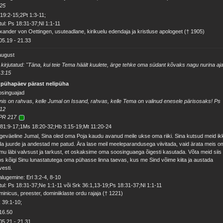
:25
19:2-15;2Pt 1:3-11;
ul: Ps 18:31-37;Nl 1:1-11
xander von Oettingen, usuteadlane, kirikuelu edendaja ja kristluse apologeet († 1905)
05.19
-
21.33
august
kirjutatud: "Täna, kui teie Tema häält kuulete, ärge tehke oma südant kõvaks nagu nurina aja
 3:15
. pühapäev pärast nelipüha
osinguajad
is on rahvas, kelle Jumal on Issand, rahvas, kelle Tema on valinud enesele pärisosaks! Ps
:12
PR 217
81:9-17;1Ms 18:20-32;Hb 3:15-19;Mt 11:20-24
geväeline Jumal, Sina oled oma Poja kaudu avanud meile ukse oma riiki. Sina kutsud meid ik
a juurde ja andestad me patud. Ära lase meil meeleparandusega viivitada, vaid ärata meis 
mu läbi valvsust ja tarkust, et oskaksime oma soosinguaega õigesti kasutada. Võta meid siis
s kõigi Sinu lunastatutega oma pühasse linna taevas, kus me Sind võime kiita ja austada
vesti.
alugemine: Erl 3:2-4, 8-10
ul: Ps 18:31-37;Ne 1:1-11 või Srk 36:1,13-19;Ps 18:31-37;Nl 1:1-11
inicus, preester, dominiiklaste ordu rajaja († 1221)
 39:1-10;
16.50
05.21
-
21.31