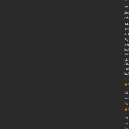
22.
Jee
näg
13
Jee
KL
Ps 
Kõi
lep
mei
Lis
Õht
Leo
lau
23.
Kes
Ps 
24.
Iss
Ps 