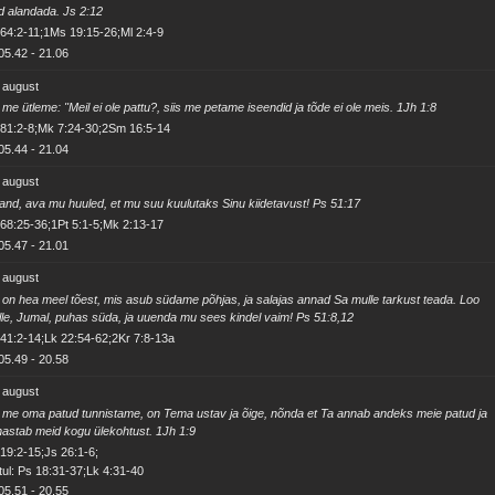
d alandada. Js 2:12
64:2-11;1Ms 19:15-26;Ml 2:4-9
05.42
-
21.06
 august
 me ütleme: "Meil ei ole pattu?, siis me petame iseendid ja tõde ei ole meis. 1Jh 1:8
 81:2-8;Mk 7:24-30;2Sm 16:5-14
05.44
-
21.04
 august
and, ava mu huuled, et mu suu kuulutaks Sinu kiidetavust! Ps 51:17
68:25-36;1Pt 5:1-5;Mk 2:13-17
05.47
-
21.01
 august
 on hea meel tõest, mis asub südame põhjas, ja salajas annad Sa mulle tarkust teada. Loo
le, Jumal, puhas süda, ja uuenda mu sees kindel vaim! Ps 51:8,12
41:2-14;Lk 22:54-62;2Kr 7:8-13a
05.49
-
20.58
 august
 me oma patud tunnistame, on Tema ustav ja õige, nõnda et Ta annab andeks meie patud ja
astab meid kogu ülekohtust. 1Jh 1:9
19:2-15;Js 26:1-6;
ul: Ps 18:31-37;Lk 4:31-40
05.51
-
20.55