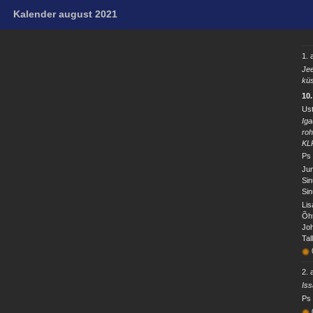
Kalender august 2021
1. 
Jee
küs
10
Ust
Iga
ro
KL
Ps 
Jum
Sin
Sin
Lis
Õht
Joh
Tal
2. 
Iss
Ps