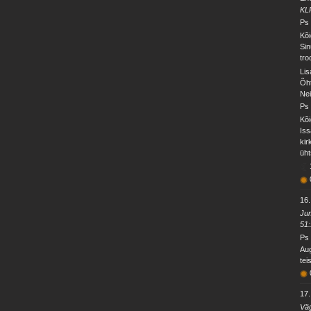
KL
Ps 
Kõi
Sin
tro
Lis
Õht
Nei
Ps 
Kõi
Iss
kir
üht
16.
Jum
51
Ps 
Aug
tei
17.
Väg