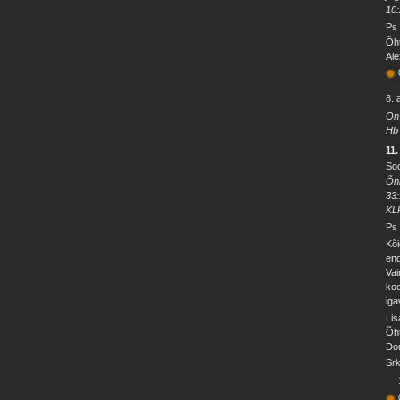
10
Ps 
Õht
Ale
8. 
On 
Hb
11
So
Õnn
33
KL
Ps 
Kõi
end
Vai
koo
iga
Lis
Õht
Dom
Srk