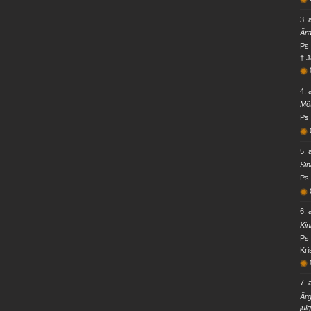
3. 
Ära
Ps 
† J
4. 
Mõt
Ps 
5. 
Sin
Ps 
6. 
Kin
Ps 
Kri
7. 
Är
jul