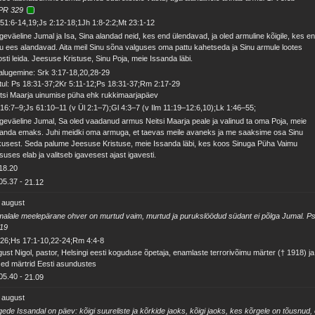
PR 329
51:6-14,19;Js 2:12-18;1Jh 1:8-2:2;Mt 23:1-12
geväeline Jumal ja Isa, Sina alandad neid, kes end ülendavad, ja oled armuline kõigile, kes e
u ees alandavad. Aita meil Sinu sõna valguses oma pattu kahetseda ja Sinu armule lootes
osti leida. Jeesuse Kristuse, Sinu Poja, meie Issanda läbi.
alugemine: Srk 3:17-18,20,28-29
ul: Ps 18:31-37;2Kr 5:11-12;Ps 18:31-37;Rm 2:17-29
tsi Maarja uinumise püha ehk rukkimaarjapäev
16:7–9;Js 61:10–11 (v Ül 2:1–7);Gl 4:3–7 (v Ilm 11:19–12:6,10);Lk 1:46–55;
geväeline Jumal, Sa oled vaadanud armus Neitsi Maarja peale ja valinud ta oma Poja, meie
anda emaks. Juhi meidki oma armuga, et taevas meile avaneks ja me saaksime osa Sinu
kusest. Seda palume Jeesuse Kristuse, meie Issanda läbi, kes koos Sinuga Püha Vaimu
suses elab ja valitseb igavesest ajast igavesti.
18.20
05.37
-
21.12
 august
alale meelepärane ohver on murtud vaim, murtud ja purukslöödud südant ei põlga Jumal. P
:19
26;Hs 17:1-10,22-24;Rm 4:4-8
ust Nigol, pastor, Helsingi eesti koguduse õpetaja, enamlaste terrorivõimu märter († 1918) ja
sed märtrid Eesti asundustes
05.40
-
21.09
 august
ede Issandal on päev: kõigi suureliste ja kõrkide jaoks, kõigi jaoks, kes kõrgele on tõusnud, 