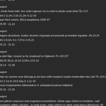
august
 keela head neile, kes seda vajavad, kui su käel on jõudu seda teha! Õp 3:27
64:2-11;Hs 3:16-21;1Kr 6:12-20
aan Kiivit vanem, EELK peapiiskop 1949–67
05.09
-
21.43
august
elgem üksteisele, kuidas üksteist virgutada armastusele ja headele tegudele. Hb 10:24
81:2-8;1Kr 4:1-7;2Tm 2:15-21
05.12
-
21.41
august
a oled õige, Issand, ja Su seadused on õiglased. Ps 119:137
68:25-36;Lk 16:10-12;Rm 12:6-15
05.14
-
21.38
august
nita mu samme oma ütlusega ja ära lase ühtki nurjatust saada meelevalda minu üle! Ps 119:
41:2-14;Jh 19:9-16a;Jr 1:11-19
stuse kirgastamine (tähistatakse 8. pühapäeval pärast nelipüha)
05.16
-
21.36
august
gem jätkem unarusse oma koguduse kooskäimist, nõnda nagu mõnel on kombeks, vaid
gustagem selleks üksteist - ja seda enam, mida rohkem te näete seda päeva lähenevat. Hb