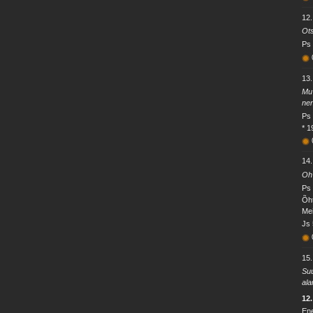
12.
Ots
Ps
13.
Mu 
nen
Ps 
* 1
14.
Oh 
Ps 
Õht
Mei
Js 
15.
Suu
ala
12
Ene