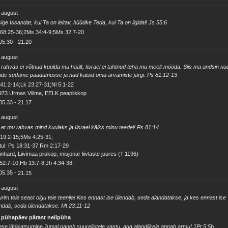
 august
ige Issandat, kui Ta on leitav, hüüdke Teda, kui Ta on ligidal! Js 55:6
 68:25-36;2Ms 34:4-9;5Ms 32:7-20
05.30
-
21.20
 august
rahvas ei võtnud kuulda mu häält, Iisrael ei tahtnud teha mu meelt mööda. Siis ma andsin na
de südame paadumusse ja nad käisid oma arvamiste järgi. Ps 81:12-13
41:2-14;Lk 23:27-31;Nl 5:1-22
973 Urmas Viilma, EELK peapiiskop
05.33
-
21.17
 august
et mu rahvas mind kuulaks ja Iisrael käiks minu teedel! Ps 81:14
19:2-15;5Ms 4:25-31;
ul: Ps 18:31-37;Rm 2:17-29
nhard, Liivimaa piiskop, misjonär liivlaste juures († 1196)
52:7-10;Hb 13:7-8;Jh 4:34-38;
05.35
-
21.15
 august
rim teie seast olgu teie teenija! Kes ennast ise ülendab, seda alandatakse, ja kes ennast ise
ndab, seda ülendatakse. Mt 23:11-12
. pühapäev pärast nelipüha
se läbikatsumine
Jumal paneb suurelistele vastu, aga alandlikele annab armu! 1Pt 5:5b