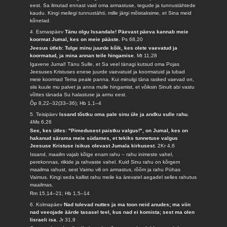
eest. Sa ilmutad ennast vaid oma armastuse, tegude ja tunnustähtede
kaudu. Kingi meilegi tunnustähti, mille järgi mõistaksime, et Sina meid
kõnetad.
4. Esmaspäev
Tänu olgu Issandale! Päevast päeva kannab meie
koormat Jumal, kes on meie pääste.
Ps 68,20
Jeesus ütleb: Tulge minu juurde kõik, kes olete vaevatud ja
koormatud, ja mina annan teile hingamise.
Mt 11,28
Igavene Jumal! Tänu Sulle, et Sa veel tänagi kutsud oma Pojas
Jeesuses Kristuses enese juurde vaevatuid ja koormatuid ja lubad
meie koormad Tema peale panna. Kui minulgi täna rasked vaevad on,
siis kuule mu palvet ja anna mulle hingamist, et võiksin Sinult abi vastu
võttes tänada Su halastuse ja armu eest.
Õp 8,22–32(33–36); Hb 1,1–4
5. Teisipäev
Issand tõstku oma pale sinu üle ja andku sulle rahu.
4Ms 6,26
See, kes ütles: "Pimedusest paistku valgus!", on Jumal, kes on
hakanud särama meie südames, et tekiks tunnetuse valgus
Jeesuse Kristuse isikus olevast Jumala kirkusest.
2Kr 4,6
Issand, maailm vajab kõige enam rahu – rahu inimeste vahel,
perekonnas, riikide ja rahvaste vahel. Kuid Sinu rahu on kõrgem
maailma rahust, sest Vaimu vili on armastus, rõõm ja rahu Pühas
Vaimus. Kingi seda kallist rahu meile ka ärevatel aegadel selles rahutus
maailmas.
Rm 15,14–21; Hb 1,5–14
6. Kolmapäev
Nad tulevad nuttes ja ma toon neid anudes; ma viin
nad veeojade äärde tasasel teel, kus nad ei komista; sest ma olen
Iisraeli isa.
Jr 31,9