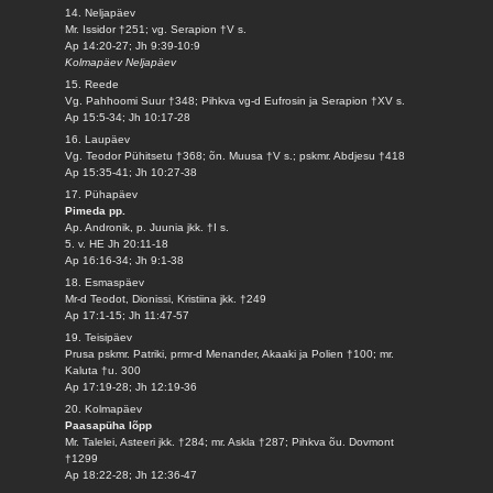
14. Neljapäev
Mr. Issidor †251; vg. Serapion †V s.
Ap 14:20-27; Jh 9:39-10:9
Kolmapäev Neljapäev
15. Reede
Vg. Pahhoomi Suur †348; Pihkva vg-d Eufrosin ja Serapion †XV s.
Ap 15:5-34; Jh 10:17-28
16. Laupäev
Vg. Teodor Pühitsetu †368; õn. Muusa †V s.; pskmr. Abdjesu †418
Ap 15:35-41; Jh 10:27-38
17. Pühapäev
Pimeda pp.
Ap. Andronik, p. Juunia jkk. †I s.
5. v. HE Jh 20:11-18
Ap 16:16-34; Jh 9:1-38
18. Esmaspäev
Mr-d Teodot, Dionissi, Kristiina jkk. †249
Ap 17:1-15; Jh 11:47-57
19. Teisipäev
Prusa pskmr. Patriki, prmr-d Menander, Akaaki ja Polien †100; mr.
Kaluta †u. 300
Ap 17:19-28; Jh 12:19-36
20. Kolmapäev
Paasapüha lõpp
Mr. Talelei, Asteeri jkk. †284; mr. Askla †287; Pihkva õu. Dovmont
†1299
Ap 18:22-28; Jh 12:36-47