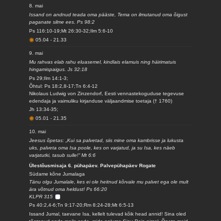
8. mai
Issand on andnud teada oma pääste, Tema on ilmutanud oma õigust
paganate silme ees. Ps 98:2
Ps 116:10-19;Mt 26:30-32;Ilm 5:6-10
05.04
-
21.33
9. mai
Mu rahvas elab rahu eluasemel, kindlais elamuis ning häirimatuis
hingamispaigus. Js 32:18
Ps 29;Ilm 14:1-3;
Õhtul: Ps 18:2,8-17;Tn 6:4-12
Nikolaus Ludwig von Zinzendorf, Eesti vennastekoguduse tegevuse
edendaja ja vaimuliku kirjanduse väljaandmise toetaja († 1760)
Jh 13:34-35;
05.01
-
21.35
10. mai
Jeesus õpetas: „Kui sa palvetad, siis mine oma kambrisse ja lukusta
uks, palveta oma Isa poole, kes on varjatud, ja su Isa, kes näeb
varjatutki, tasub sulle!“ Mt 6:6
Ülestõusmisaja 6. pühapäev. Palvepühapäev Rogate
Südame kõne Jumalaga
Tänu olgu Jumalale, kes ei ole heitnud kõrvale mu palvet ega ole mult
ära võtnud oma heldust! Ps 66:20
KLPR 315
Ps 40:2,4-6;Tn 9:17-20;Rm 8:24-28;Mt 6:5-13
Issand Jumal, taevane Isa, kellelt tulevad kõik head annid! Sina oled