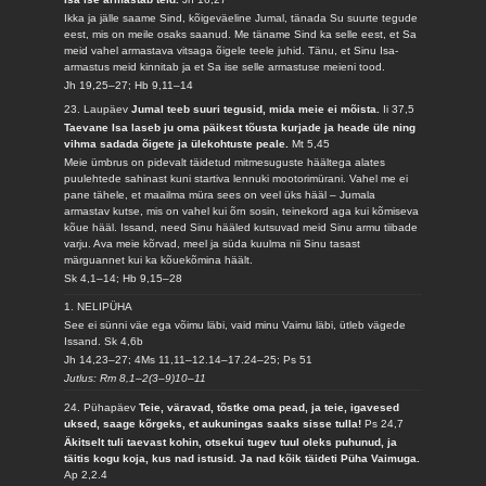
Ikka ja jälle saame Sind, kõigeväeline Jumal, tänada Su suurte tegude
eest, mis on meile osaks saanud. Me täname Sind ka selle eest, et Sa
meid vahel armastava vitsaga õigele teele juhid. Tänu, et Sinu Isa-
armastus meid kinnitab ja et Sa ise selle armastuse meieni tood.
Jh 19,25–27; Hb 9,11–14
23. Laupäev
Jumal teeb suuri tegusid, mida meie ei mõista.
Ii 37,5
Taevane Isa laseb ju oma päikest tõusta kurjade ja heade üle ning
vihma sadada õigete ja ülekohtuste peale.
Mt 5,45
Meie ümbrus on pidevalt täidetud mitmesuguste häältega alates
puulehtede sahinast kuni startiva lennuki mootorimürani. Vahel me ei
pane tähele, et maailma müra sees on veel üks hääl – Jumala
armastav kutse, mis on vahel kui õrn sosin, teinekord aga kui kõmiseva
kõue hääl. Issand, need Sinu hääled kutsuvad meid Sinu armu tiibade
varju. Ava meie kõrvad, meel ja süda kuulma nii Sinu tasast
märguannet kui ka kõuekõmina häält.
Sk 4,1–14; Hb 9,15–28
1. NELIPÜHA
See ei sünni väe ega võimu läbi, vaid minu Vaimu läbi, ütleb vägede
Issand.
Sk 4,6b
Jh 14,23–27; 4Ms 11,11–12.14–17.24–25; Ps 51
Jutlus: Rm 8,1–2(3–9)10–11
24. Pühapäev
Teie, väravad, tõstke oma pead, ja teie, igavesed
uksed, saage kõrgeks, et aukuningas saaks sisse tulla!
Ps 24,7
Äkitselt tuli taevast kohin, otsekui tugev tuul oleks puhunud, ja
täitis kogu koja, kus nad istusid. Ja nad kõik täideti Püha Vaimuga.
Ap 2,2.4