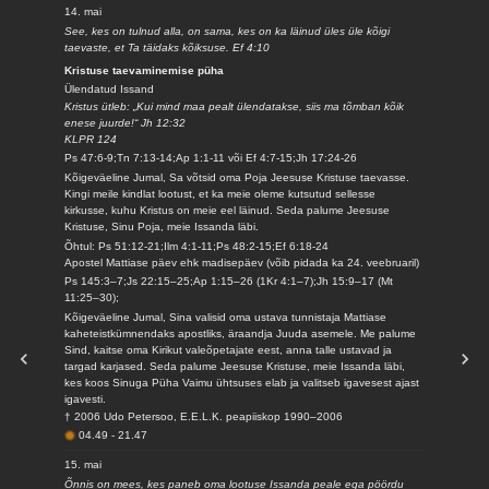
14. mai
See, kes on tulnud alla, on sama, kes on ka läinud üles üle kõigi
taevaste, et Ta täidaks kõiksuse. Ef 4:10
Kristuse taevaminemise püha
Ülendatud Issand
Kristus ütleb: „Kui mind maa pealt ülendatakse, siis ma tõmban kõik
enese juurde!“ Jh 12:32
KLPR 124
Ps 47:6-9;Tn 7:13-14;Ap 1:1-11 või Ef 4:7-15;Jh 17:24-26
Kõigeväeline Jumal, Sa võtsid oma Poja Jeesuse Kristuse taevasse.
Kingi meile kindlat lootust, et ka meie oleme kutsutud sellesse
kirkusse, kuhu Kristus on meie eel läinud. Seda palume Jeesuse
Kristuse, Sinu Poja, meie Issanda läbi.
Õhtul: Ps 51:12-21;Ilm 4:1-11;Ps 48:2-15;Ef 6:18-24
Apostel Mattiase päev ehk madisepäev (võib pidada ka 24. veebruaril)
Ps 145:3–7;Js 22:15–25;Ap 1:15–26 (1Kr 4:1–7);Jh 15:9–17 (Mt
11:25–30);
Kõigeväeline Jumal, Sina valisid oma ustava tunnistaja Mattiase
kaheteistkümnendaks apostliks, äraandja Juuda asemele. Me palume
Sind, kaitse oma Kirikut valeõpetajate eest, anna talle ustavad ja
targad karjased. Seda palume Jeesuse Kristuse, meie Issanda läbi,
kes koos Sinuga Püha Vaimu ühtsuses elab ja valitseb igavesest ajast
igavesti.
† 2006 Udo Petersoo, E.E.L.K. peapiiskop 1990–2006
04.49
-
21.47
15. mai
Õnnis on mees, kes paneb oma lootuse Issanda peale ega pöördu