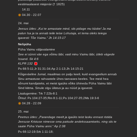
eestimaalasest misjonär († 1825)
14.11
04.30
-
22.07
24. mai
Jeesus ütles: „Kui te armastate mind, siis pidage mu käske! Ja ma
palun Isa ja ta annab teile teise Lohutaja, et tema oleks teiega
igavesti: Tõe Vaimu.“ Jh 14:15-17
Nelipüha
Püha Vaimu väljavalamine
See ei sünni väe ega võimu läbi, vaid minu Vaimu läbi, ütleb vägede
Issand. Sk 4:6
KLPR 132
Ps 68:5-11;Jr 31:31-34;Ap 2:1-13;Jh 14:15-21
Kõigeväeline Jumal, maailmas on palju keeli, kuid evangeelium annab
Sinu armastuse rahvastele ühes taevases keeles. Tee meid hea
sõnumi kandjateks, et meist igaüks võiks ühineda Püha Vaimu läbi
Sind kiitma. Sinule olgu ülistus ja au nüüd ja igavesti.
Lisalugemine: Trk 7:22b-8:1
Õhtul: Ps 104:27-35;Rm 8:1-11;Ps 104:27-35;2Ms 19:3-6
04.28
-
22.09
25. mai
Peetrus ütles: „Parandage meelt ja igaüks teist lasku ennast ristida
Jeesuse Kristuse nimesse oma pattude andekssaamiseks, ning siis te
saate Püha Vaimu anni.“ Ap 2:38
Ps 68:12-19;Srk 1:11-18;