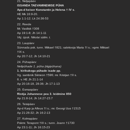
21. Neljapäev
ISSANDA TAEVAMINEMISE PÜHA
Aps-d keiser Konstantin ja Helena † IV s.
HE Mk 16:9-20.
Ap 1:1-12; Lk 24:36-53
22. Reede
Mr. Vasilisk †308
Ap 19:1-8; Jh 14:1-11
Vkj. üpsk. Nikolai säilm. t.
23. Laupäev
Sünnada psk. tunn. Miikael †821; salvitooja Maria †I s.; vgmr. Miikael
†IX s.
Ap 20:7-12; Jh 14:10-21
24. Pühapäev
Nelipühade 1. püha (riigipühana)
1. kirikukogu pühade isade pp.
Vg. sambnik Siimeon †596; mr. Kristjan †II s.
6. v. HE Jh 21:1-14
Ap 20:16-18, 28-36; Jh 17:1-13
25. Esmaspäev
Ristija Johannese pea 3. leidmine 850
Ap 21:8-14; Jh 14:27-15:7
26. Teisipäev
Ap-d Karp ja Alfeus †I s.; mr. Georgi Uus †1515
Ap 21:26-32; Jh 16:2-13
27. Kolmapäev
Pskmr. Terapont †III s.; tunn. Joann †1730
Ap 23:1-11; Jh 16:15-23