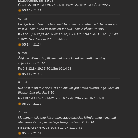
Lisalugemine: Brk 3:9-38
Õhtul: Ps 18:2,8-17;2Ms 15:1-11,19-21;Ps 18:2,8-17;Õp 8:22-32
05.16
-
21.21
4. mai
Laulge Issandale uus laul, sest Ta on teinud imetegusid: Tema parem
käsi ja Tema püha käsivars on toonud Temale võidu! Ps 98:1
Ps 136:1,11-17,21-26;Js 42:10-16;Jos 6:1-5, 15-20 või Jdt 16:1,14-17
* 1970 Ove Sander, EELK piiskop
05.14
-
21.24
5. mai
Õigluse vili on rahu, õigluse tulemuseks püsiv rahulik elu ning
julgeolek. Js 32:17
Ps 9:2-12;Lk 19:37-40;1Sm 16:14-23
05.11
-
21.26
6. mai
Kui Kristus on teie sees, siis on ihu küll patu tõttu surnud, aga Vaim on
õiguse tõttu elu. Rm 8:10
Ps 118:1-14;Rm 15:14-21;2Sm 6:12-16,20-22 või Tb 13:7-11
05.09
-
21.28
7. mai
Ma annan teile uue käsu: armastage üksteist! Nõnda nagu mina teid
olen armastanud, armastage teiegi üksteist! Jh 13:34
Ps 114;1Kr 14:6-9, 15-19;Ne 12:27-31,38-43
05.06
-
21.31