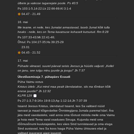
ülbete ja valesse taganejate poole. Ps 40:5
Ps 103:1-5,14-22;Lk 22:66-69;Kl 3:1-4
04.47
-
21.49
16. mai
Me teame, et neile, kes Jumalat armastavad, laseb Jumal kõik tulla
heaks - neile, kes on Tema kavatsuse kohaselt kutsutud. Rm 8:28
Ps 107:33-43;Mt 22:41-46;
Õhtul: Ps 104:27-35;Hs 39:25-29
23.01
04.45
-
21.52
17. mai
Pühade viimasel, suurel päeval seisis Jeesus ja hüüdis valjusti: „Kellel
on janu, see tulgu minu juurde ja joogu!“ Jh 7:37
Ülestõusmisaja 7. pühapäev Exaudi
Püha Vaimu ootus
Kristus ütleb: „Kui mind maa pealt ülendatakse, siis ma tõmban kõik
enese juurde!“ Jh 12:32
KLPR 129
Ps 27:1-3,7-9;1Kn 19:8-13;Ap 1:12-14;Jh 7:37-39
Issand Jeesus Kristus, ülendatud Issand, kes Sa valitsed nüüd
taevast ja maad kõigeväelise Õnnistegijana Jumala paremal käel. Ära
jäta meid vaeslasteks, vaid anna oma tõotust mööda meile oma Vaimu
ja hoia meid Tema varal osaduses Sinuga. Kujunda meid oma
rõõmusõnumi kuulutajateks, kes väes Sind tunnistavad ja oma eluga
Sind austavad, kes Sa koos Isaga Püha Vaimu ühtsuses elad ja
valitsed igavesest ajast igavesti.