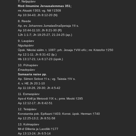
7. Neljapäev
Risti ilmumine Jeruusalemmas 351;
mr. Akaaki †303; vg. Niil †1508
Ap 10:34-43; Jh 8:12-20 (N)
8. Reede
Ap. ev. Johannes Jumalasõnaõpetaja †II s.
Ap 10:44-11:10; Jh 8:21-30 (R)
1Jh 1:1-7; Jh 19:25-27, 21:24-25 (ap.)
9. Laupäev
Nigulapäev
Üpsk. Nikolai säilm. t. 1087; prh. Jesaja †VIII eKr.; mr. Kristofor †250
Ap 12:1-11; Jh 8:31-42 (lp.)
Hb 13:17-21; Lk 6:17-23 (üpsk.)
10. Pühapäev
Emadepäev
Samaaria naise pp.
Ap. Siimon Seloot †I s.; vg. Taissia †IV s.
4. v. HE Jh 20:1-10
Ap 11:19-26, 29-30; Jh 4:5-42
11. Esmaspäev
Aps-d Kirill ja Metoodi †IX s.; prmr. Mooki †295
Ap 12:12-17; Jh 8:42-51
12. Teisipäev
Konstantia psk. Epifaani †403; Konst. üpsk. Herman †740
Ap 12:25-13:2; Jh 8:51-58
13. Kolmapäev
Mr-d Glikeria ja Laodiiki †177
Ap 13:13-24; Jh 6:5-14