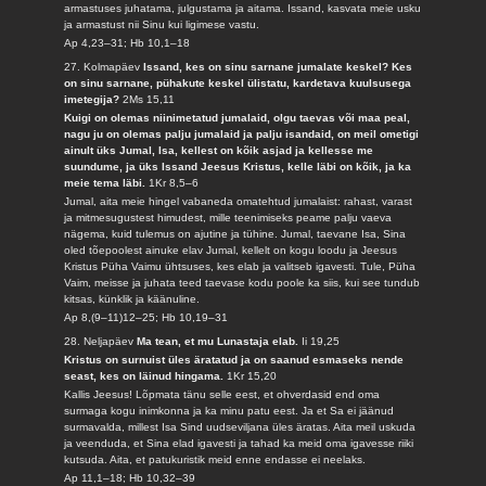
armastuses juhatama, julgustama ja aitama. Issand, kasvata meie usku
ja armastust nii Sinu kui ligimese vastu.
Ap 4,23–31; Hb 10,1–18
27. Kolmapäev
Issand, kes on sinu sarnane jumalate keskel? Kes
on sinu sarnane, pühakute keskel ülistatu, kardetava kuulsusega
imetegija?
2Ms 15,11
Kuigi on olemas niinimetatud jumalaid, olgu taevas või maa peal,
nagu ju on olemas palju jumalaid ja palju isandaid, on meil ometigi
ainult üks Jumal, Isa, kellest on kõik asjad ja kellesse me
suundume, ja üks Issand Jeesus Kristus, kelle läbi on kõik, ja ka
meie tema läbi.
1Kr 8,5–6
Jumal, aita meie hingel vabaneda omatehtud jumalaist: rahast, varast
ja mitmesugustest himudest, mille teenimiseks peame palju vaeva
nägema, kuid tulemus on ajutine ja tühine. Jumal, taevane Isa, Sina
oled tõepoolest ainuke elav Jumal, kellelt on kogu loodu ja Jeesus
Kristus Püha Vaimu ühtsuses, kes elab ja valitseb igavesti. Tule, Püha
Vaim, meisse ja juhata teed taevase kodu poole ka siis, kui see tundub
kitsas, künklik ja käänuline.
Ap 8,(9–11)12–25; Hb 10,19–31
28. Neljapäev
Ma tean, et mu Lunastaja elab.
Ii 19,25
Kristus on surnuist üles äratatud ja on saanud esmaseks nende
seast, kes on läinud hingama.
1Kr 15,20
Kallis Jeesus! Lõpmata tänu selle eest, et ohverdasid end oma
surmaga kogu inimkonna ja ka minu patu eest. Ja et Sa ei jäänud
surmavalda, millest Isa Sind uudseviljana üles äratas. Aita meil uskuda
ja veenduda, et Sina elad igavesti ja tahad ka meid oma igavesse riiki
kutsuda. Aita, et patukuristik meid enne endasse ei neelaks.
Ap 11,1–18; Hb 10,32–39