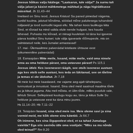
Jeesus hõikas valju häälega: "Laatsarus, tule välja!" Ja surnu tuli
välja jalust ja käsist mähkmetega mähitud ja nägu higirätikusse
mässitud.
Jh 11,43–44
Imelised on Sinu teod, Jeesus Kristus! Sa paned pimedad nägema,
kurdid kuulma, jalutud kõndima, söödad mõne palukesega tuhandeid
näljaseid ja tood surnudki tagasi ellu. Ma tahan koos laulikuga kiita
Sind, et tõotad ka mind valida elule nende hulgast, kes hauda
lähevad. Puhasta mu kõrvad, et minagi kuuleksin nii täna kui igavese
päeva koidikul Sinu kutset: tule välja igavesele rõõmupeole, mis on
valmistatud neile, kes Jumalat armastavad!
17. mai - Ülemaailmne palvenädal kristlaste ühtsuse eest
(oikumeeniline palvenädal)
18. Esmaspäev
Mitte meile, Issand, mitte meile, vaid oma nimele
anna au oma helduse pärast, oma ustavuse pärast!
Ps 115,1
Jeesus ütleb: Kes iseenesest räägib, see otsib iseenese austust;
aga kes otsib selle austust, kes teda on läkitanud, see on tõeline
ja temas ei ole ülekohut.
Jh 7,18
Nii meie kui meie kaaslased, me vajame aeg-ajalt tähelepanu,
tunnustust ja innustust. Issand, Sina oled meid saatnud maailma tõele
au ja kiitust jagama. Aita meil mõista, et ülim tõde, milles puudub vale,
lähtub Sinust. Sellepärast kuulugu kogu au, tänu ja kiitus Sulle Su
helduse ja ustavuse eest ka täna minu juures.
Hs 11,14–20; Hb 7,11–22
19. Teisipäev
Issand, sina oled meie isa. Meie oleme savi ja sina
vormid meid, me kõik oleme sinu kätetöö.
Js 64,7
Oh inimene, kes sina õigupoolest oled, et sa tahad Jumalaga
vaielda? Ega siis savinõu ütle oma voolijale: "Miks sa mu nõnda
oled teinud?"
Rm 9,20