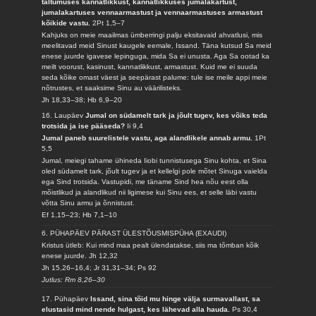
taltumuses kannatlikkust, kannatlikkuses jumalakartust,
jumalakartuses vennaarmastust ja vennaarmastuses armastust
kõikide vastu.
2Pt 1,5–7
Kahjuks on meie maailmas ümberringi palju eksitavaid ahvatlusi, mis
meelitavad meid Sinust kaugele eemale, Issand. Täna kutsud Sa meid
enese juurde igavese lepinguga, mida Sa ei unusta. Aga Sa ootad ka
meilt voorust, kasinust, kannatlikkust, armastust. Kuid me ei suuda
seda kõike omast väest ja seepärast palume: tule ise meile appi meie
nõtrustes, et saaksime Sinu au väärilisteks.
Jh 18,33–38; Hb 6,9–20
16. Laupäev
Jumal on südamelt tark ja jõult tugev, kes võiks teda
trotsida ja ise pääseda?
Ii 9,4
Jumal paneb suurelistele vastu, aga alandlikele annab armu.
1Pt
5,5
Jumal, meiegi tahame ühineda Iiobi tunnistusega Sinu kohta, et Sina
oled südamelt tark, jõult tugev ja et kellelgi pole mõtet Sinuga vaielda
ega Sind trotsida. Vastupidi, me täname Sind hea nõu eest olla
mõistlikud ja alandlikud nii ligimese kui Sinu ees, et selle läbi vastu
võtta Sinu armu ja õnnistust.
Ef 1,15–23; Hb 7,1–10
6. PÜHAPÄEV PÄRAST ÜLESTÕUSMISPÜHA (EXAUDI)
Kristus ütleb: Kui mind maa pealt ülendatakse, siis ma tõmban kõik
enese juurde.
Jh 12,32
Jh 15,26–16,4; Jr 31,31–34; Ps 92
Jutlus: Rm 8,26–30
17. Pühapäev
Issand, sina tõid mu hinge välja surmavallast, sa
elustasid mind nende hulgast, kes lähevad alla hauda.
Ps 30,4