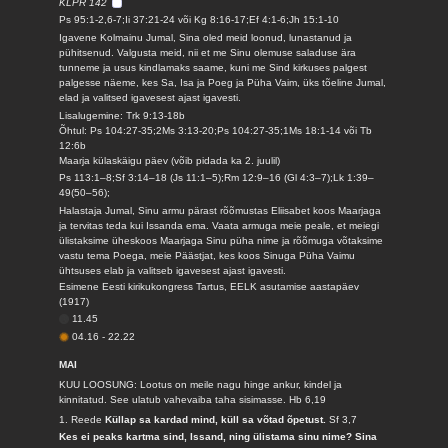
KLPR 142
Ps 95:1-2,6-7;Ii 37:21-24 või Kg 8:16-17;Ef 4:1-6;Jh 15:1-10
Igavene Kolmainu Jumal, Sina oled meid loonud, lunastanud ja
pühitsenud. Valgusta meid, nii et me Sinu olemuse saladuse ära
tunneme ja usus kindlamaks saame, kuni me Sind kirkuses palgest
palgesse näeme, kes Sa, Isa ja Poeg ja Püha Vaim, üks tõeline Jumal,
elad ja valitsed igavesest ajast igavesti.
Lisalugemine: Trk 9:13-18b
Õhtul: Ps 104:27-35;2Ms 3:13-20;Ps 104:27-35;1Ms 18:1-14 või Tb
12:6b
Maarja külaskäigu päev (võib pidada ka 2. juulil)
Ps 113:1–8;Sf 3:14–18 (Js 11:1–5);Rm 12:9–16 (Gl 4:3–7);Lk 1:39–
49(50–56);
Halastaja Jumal, Sinu armu pärast rõõmustas Eliisabet koos Maarjaga
ja tervitas teda kui Issanda ema. Vaata armuga meie peale, et meiegi
ülistaksime üheskoos Maarjaga Sinu püha nime ja rõõmuga võtaksime
vastu tema Poega, meie Päästjat, kes koos Sinuga Püha Vaimu
ühtsuses elab ja valitseb igavesest ajast igavesti.
Esimene Eesti kirikukongress Tartus, EELK asutamise aastapäev
(1917)
11.45
04.16
-
22.22
MAI
KUU LOOSUNG: Lootus on meile nagu hinge ankur, kindel ja
kinnitatud. See ulatub vahevaiba taha sisimasse.
Hb 6,19
1. Reede
Küllap sa kardad mind, küll sa võtad õpetust.
Sf 3,7
Kes ei peaks kartma sind, Issand, ning ülistama sinu nime? Sina