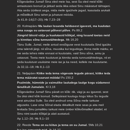
Kõigeväeline Jumal! Sina oled meie Isa, sest Sa oled meid kõiki
armastuses loonud ja jätkad seda ikka edasi Sinu määratud tähtajani.
Aita seda üürikest aega, mida meile igaühele jagad, kasutada arukalt
ja mõistlikult Sinu tahet ja juhatust mööda.
Js 41,8–14(17–20); Hb 7,23–28
20. Kolmapäev
Ma laulan Issanda heldusest igavesti, ma kuulutan
oma suuga su ustavust põlvest põlve.
Ps 89,2
Jüngrid läksid välja ja kuulutasid kõikjal, ning Issand toetas neid
ja kinnitas sõna tunnustähtedega.
Mk 16,20
Tänu Sulle, Jumal, meile antud eesõiguse eest kuulutada Sind igaüks
oma talendi järgi, nii sõna, muusika kui tegudega. Anna meile märku, et
me seda tehes mitte ennast ei kuulutaks, vaid Sinu sõna, armu ja
ustavust. Toeta meie kuulutust ja kinnita seda tunnustähtedega, nii et
seda kuulutust usuksime meie ise ja ka need, kellele me kuulutame.
Js 32,11–18; Hb 8,1–13
21. Neljapäev
Kiitke teda tema vägevate tegude pärast, kiitke teda
tema määratut suurust mööda!
Ps 150,2
Psalmide, hümnide ja vaimulike lauludega laulge kogu südamest
tänulikult Jumalale.
Kl 3,16
Kõigeväeline Jumal! Sinu päralt on kõik: riik, vägi ja au igavesti, sest
Sa üksi oled kõik loonud. Sellepärast kuulugu kogu kiitus Su tegude
eest ainuüksi Sulle. Sa oled andnud oma Sõna meile tarkuse
alguseks. Lase oma Sõnal elada rikkalikult meie seas ja aita meil
levitada Sinu jumalikku tarkust meie ümber kõikvõimalikel viisidel, et
Sinu nimi saaks kõikjal ja alati austatud.
Ap 1,12–26; Hb 9,1–10
22. Reede
Tema on su kiitus ja tema on su Jumal.
5Ms 10,21
Isa ise armastab teid.
Jh 16,27