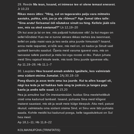
29. Reede
Ma tean, Issand, et inimese tee ei olene temast enesest.
Jr 10,23
Rikas mees ütles: "Hing, sul on tagavaraks palju vara mitmeks
aastaks, puhka, söö, joo ja ole rõõmus!" Aga Jumal ütles talle:
"Sina arutu! Selsamal ööl nõutakse sinult su hing. Kellele jääb siis
see, mis sa oled soetanud?"
Lk 12,19–20
Oh kui avar ja lai on tee, mis paljusid hukatusse viib! Ja kui mugav on
sellel kõndida! Kas me ei tunne siinses rikkas mehes ära iseennast,
kellel on palju maist vara ja kes seda aina juurde himustab? Issand,
anna meile taipamist, et kõik see, mis meil on, on kaduv ja Sinult vaid
ajutiselt laenuks saadud. Õpeta meid varuma igavest vara, mis on
taevasse tallele pandud ja mida koi ega rooste ei riku. Palun juhata
meid Sinu rajatud kitsale teele, mis toob Sinu juurde igavesse ellu.
Ap 11,19–26; Hb 11,1–7
30. Laupäev
Hea Issand annab andeks igaühele, kes valmistab
oma südant otsima Jumalat.
2Aj 30,18–19
Poeg tõusis ja asus teele oma isa juurde. Kui ta alles kaugel oli,
nägi isa teda ja tal hakkas hale ning ta jooksis ja langes poja
kaela ja andis talle suud.
Lk 15,20
Hea ja armuline Isa! On imestamisväärt, kuidas Sina meeleheitlikult
otsid oma kadunud lambaid. Issand, puhasta Sina meid kõigest
maisest saastast, mis siit ja sealt meie külge kleepub. Aita meil, patust
rikutuil, valmistada oma südant otsima Sind, et Sinu vere läbi puhtaks
saada. Kohtle meidki kui kadunud poega, kelle tagasitulekust on Sul
hea meel.
Ap 18,1–11; Hb 11,8–22
KOLMAINUPÜHA (TRINITATIS)