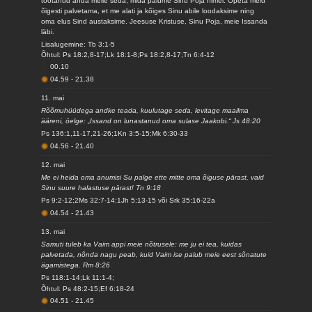
tõotanud anda meile seda, mida palume Sinu Poja nimel. Õpeta meid
õigesti palvetama, et me alati ja kõiges Sinu abile loodaksime ning
oma elus Sind austaksime. Jeesuse Kristuse, Sinu Poja, meie Issanda
läbi.
Lisalugemine: Tb 3:1-5
Õhtul: Ps 18:2,8-17;Lk 18:1-8;Ps 18:2,8-17;Tn 6:4-12
00.10
04.59
-
21.38
11. mai
Rõõmuhüüdega andke teada, kuulutage seda, levitage maailma
ääreni, öelge: „Issand on lunastanud oma sulase Jaakobi.“ Js 48:20
Ps 136:1,11-17,21-26;1Kn 3:5-15;Mk 6:30-33
04.56
-
21.40
12. mai
Me ei heida oma anumisi Su palge ette mitte oma õiguse pärast, vaid
Sinu suure halastuse pärast! Tn 9:18
Ps 9:2-12;2Ms 32:7-14;1Jh 5:13-15 või Srk 35:16-22a
04.54
-
21.43
13. mai
Samuti tuleb ka Vaim appi meie nõtrusele: me ju ei tea, kuidas
palvetada, nõnda nagu peab, kuid Vaim ise palub meie eest sõnatute
ägamistega. Rm 8:26
Ps 118:1-14;Lk 11:1-4;
Õhtul: Ps 48:2-15;Ef 6:18-24
04.51
-
21.45