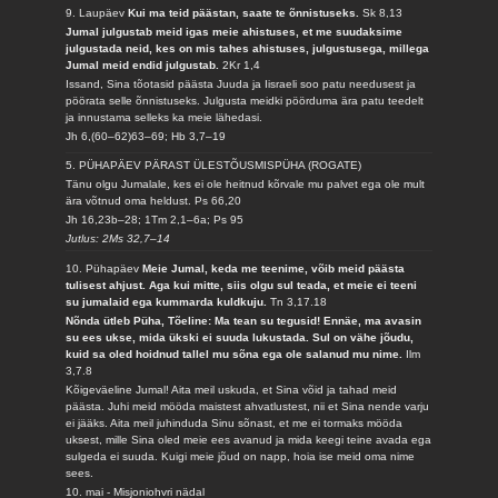
9. Laupäev
Kui ma teid päästan, saate te õnnistuseks.
Sk 8,13
Jumal julgustab meid igas meie ahistuses, et me suudaksime
julgustada neid, kes on mis tahes ahistuses, julgustusega, millega
Jumal meid endid julgustab.
2Kr 1,4
Issand, Sina tõotasid päästa Juuda ja Iisraeli soo patu needusest ja
pöörata selle õnnistuseks. Julgusta meidki pöörduma ära patu teedelt
ja innustama selleks ka meie lähedasi.
Jh 6,(60–62)63–69; Hb 3,7–19
5. PÜHAPÄEV PÄRAST ÜLESTÕUSMISPÜHA (ROGATE)
Tänu olgu Jumalale, kes ei ole heitnud kõrvale mu palvet ega ole mult
ära võtnud oma heldust.
Ps 66,20
Jh 16,23b–28; 1Tm 2,1–6a; Ps 95
Jutlus: 2Ms 32,7–14
10. Pühapäev
Meie Jumal, keda me teenime, võib meid päästa
tulisest ahjust. Aga kui mitte, siis olgu sul teada, et meie ei teeni
su jumalaid ega kummarda kuldkuju.
Tn 3,17.18
Nõnda ütleb Püha, Tõeline: Ma tean su tegusid! Ennäe, ma avasin
su ees ukse, mida ükski ei suuda lukustada. Sul on vähe jõudu,
kuid sa oled hoidnud tallel mu sõna ega ole salanud mu nime.
Ilm
3,7.8
Kõigeväeline Jumal! Aita meil uskuda, et Sina võid ja tahad meid
päästa. Juhi meid mööda maistest ahvatlustest, nii et Sina nende varju
ei jääks. Aita meil juhinduda Sinu sõnast, et me ei tormaks mööda
uksest, mille Sina oled meie ees avanud ja mida keegi teine avada ega
sulgeda ei suuda. Kuigi meie jõud on napp, hoia ise meid oma nime
sees.
10. mai - Misjoniohvri nädal