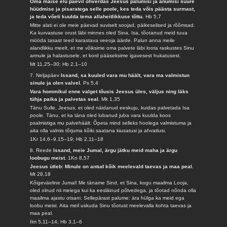
Oma maise elu päevil ohverdas Jeesus palumisi ja anumisi suure
hüüdmise ja pisaratega selle poole, kes teda võis päästa surmast,
ja teda võeti kuulda tema allaheitlikkuse tõttu.
Hb 5,7
Mitte alati ei ole meie päevad suviselt soojad, päikeselised ja rõõmsad.
Ka kurvastuse orust läbi minnes oled Sina, Isa, tõotanud meid tuua
mööda tasast teed karastava veeoja äärde. Palun anna meile
alandlikku meelt, et me võiksime oma palvete läbi loota raskustes Sinu
armule ja halastusele, et kord pääseksime igavesest hukatusest.
Mt 11,25–30; Hb 2,1–10
7. Neljapäev
Issand, sa kuuled vara mu häält, vara ma valmistun
sinule ja olen valvel.
Ps 5,4
Vara hommikul enne valget tõusis Jeesus üles, väljus ning läks
tühja paika ja palvetas seal.
Mk 1,35
Tänu Sulle, Jeesus, et oled näidanud eeskuju, kuidas palvetada Isa
poole. Tänu, et ka täna oled lubanud juba vara kuulda koos
psalmistiga mu palvehäält. Õpeta mind selleks hoolega valmistuma ja
aita olla valmis tõrjuma kõiki saatana kiusatusi ja ahvatlusi.
1Kr 14,6–9.15–19; Hb 2,11–18
8. Reede
Issand, meie Jumal, ärgu jätku meid maha ja ärgu
loobugu meist.
1Kn 8,57
Jeesus ütleb: Minule on antud kõik meelevald taevas ja maa peal.
Mt 28,18
Kõigeväeline Jumal! Me täname Sind, et Sina, kogu maailma Looja,
oled olnud nii meiega kui ka eesläinud põlvedega, ja tõotad nõnda olla
maailma ajastu otsani. Sellepärast palume: ära hülga ka meid ega
loobu meist. Aita meil uskuda Sinu tõotust meelevalla kohta taevas ja
maa peal.
Ilm 5,11–14; Hb 3,1–6