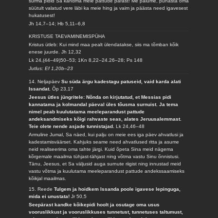
surma pidid Sa kandma meie pattude pärast! Me palume, puhasta oma
süütult valatud vere läbi ka meie hing ja vaim ja päästa need igavesest
hukatusest!
Jh 14,7–14; Hb 5,11–6,8
KRISTUSE TAEVAMINEMISPÜHA
Kristus ütleb: Kui mind maa pealt ülendatakse, siis ma tõmban kõik
enese juurde.
Jh 12,32
Lk 24,(44–49)50–53; 1Kn 8,22–24.26–28; Ps 148
Jutlus: Ef 1,20b–23
14. Neljapäev
Su süda ärgu kadestagu patuseid, vaid karda alati
Issandat.
Õp 23,17
Jeesus ütles jüngritele: Nõnda on kirjutatud, et Messias pidi
kannatama ja kolmandal päeval üles tõusma surnuist. Ja tema
nimel peab kuulutatama meeleparandust pattude
andeksandmiseks kõigi rahvaste seas, alates Jeruusalemmast.
Teie olete nende asjade tunnistajad.
Lk 24,46–48
Armuline Jumal, Sa näed, kui palju on meie ees iga päev ahvatlusi ja
kadestamisväärset. Kahjuks seame need ahvatlused ritta ja asume
neid realiseerima oma tahte järgi. Kuid õpeta Sina meid nägema
kõrgemale maailma tühjast-tähjast ning võtma vastu Sinu õnnistusi.
Tänu, Jeesus, et Sa väljusid auga surnute riigist ning innustad meid
vastu võtma ja kuulutama meeleparandust pattude andekssaamiseks
kõikjal maailmas.
15. Reede
Tulgem ja hoidkem Issanda poole igavese lepinguga,
mida ei unustata!
Jr 50,5
Seepärast kandke kõikepidi hoolt ja osutage oma usus
vooruslikkust ja vooruslikkuses tunnetust, tunnetuses taltumust,