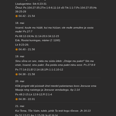
Lisalugemine: Srk 6:23-31
Õhtul: Ps 104:27-35;2Tm 1:6-8,11-14 või Trk 1:1-7;Ps 104:27-35;Hs
39:25-29
04.42
-
21.54
18. mai
Issand, kuule mu häält, kui ma hüüan; ole mulle armuline ja vasta
mulle! Ps 27:7
Ps 68:12-19;Hs 11:14-20;Ii 34:12-15
Erik, Rootsi kuningas, märter († 1160)
Lk 9:23-26;
04.40
-
21.56
19. mai
Sinu sõna on see, mida mu süda ütleb: „Otsige mu palet!“ Siis ma
otsin, Issand, sinu palet. Ära peida oma palet minu eest. Ps 27:8-9
Ps 77:14-21;Ef 2:14-18;1Pt 1:1-2,10-12
04.38
-
21.58
20. mai
Kõik jüngrid olid püsivalt ühel meelel palvetamas koos Jeesuse ema
Maarja ning naistega ja Jeesuse vendadega. Ap 1:14
Ps 48:2-15;Lk 12:8-12;Fl 2:1-4
04.36
-
22.01
21. mai
Kui Tema, Tõe Vaim, tuleb, juhib Ta teid kogu tõesse. Jh 16:13
Ps 51:12-21;Ap 1:15-26;Js 41:8-14