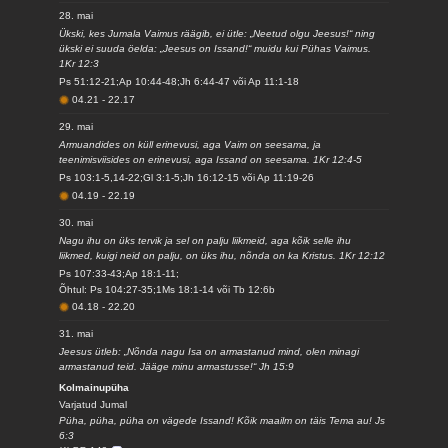
28. mai
Ükski, kes Jumala Vaimus räägib, ei ütle: „Neetud olgu Jeesus!“ ning
ükski ei suuda öelda: „Jeesus on Issand!“ muidu kui Pühas Vaimus.
1Kr 12:3
Ps 51:12-21;Ap 10:44-48;Jh 6:44-47 või Ap 11:1-18
04.21
-
22.17
29. mai
Armuandides on küll erinevusi, aga Vaim on seesama, ja
teenimisviisides on erinevusi, aga Issand on seesama. 1Kr 12:4-5
Ps 103:1-5,14-22;Gl 3:1-5;Jh 16:12-15 või Ap 11:19-26
04.19
-
22.19
30. mai
Nagu ihu on üks tervik ja sel on palju liikmeid, aga kõik selle ihu
liikmed, kuigi neid on palju, on üks ihu, nõnda on ka Kristus. 1Kr 12:12
Ps 107:33-43;Ap 18:1-11;
Õhtul: Ps 104:27-35;1Ms 18:1-14 või Tb 12:6b
04.18
-
22.20
31. mai
Jeesus ütleb: „Nõnda nagu Isa on armastanud mind, olen minagi
armastanud teid. Jääge minu armastusse!“ Jh 15:9
Kolmainupüha
Varjatud Jumal
Püha, püha, püha on vägede Issand! Kõik maailm on täis Tema au! Js
6:3