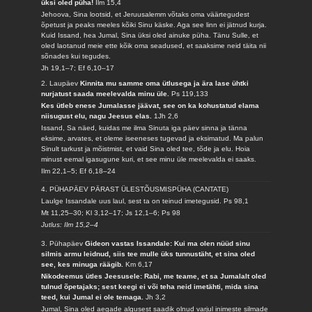
üksi oled püha!
Ilm 15,4
Jehoova, Sina lootsid, et Jeruusalemm võtaks oma väärtegudest
õpetust ja peaks meeles kõiki Sinu käske. Aga see linn ei jätnud kurja.
Kuid Issand, hea Jumal, Sina üksi oled ainuke püha. Tänu Sulle, et
oled laotanud meie ette kõik oma seadused, et saaksime neid täita nii
sõnades kui tegudes.
Jh 19,1–7; Ef 6,10–17
2. Laupäev
Kinnita mu samme oma ütlusega ja ära lase ühtki
nurjatust saada meelevalda minu üle.
Ps 119,133
Kes ütleb enese Jumalasse jäävat, see on ka kohustatud elama
niisugust elu, nagu Jeesus elas.
1Jh 2,6
Issand, Sa näed, kuidas me ilma Sinuta iga päev sinna ja tänna
eksime, arvates, et oleme iseeneses tugevad ja eksimatud. Ma palun
Sinult tarkust ja mõistmist, et vaid Sina oled tee, tõde ja elu. Hoia
minust eemal igasugune kuri, et see minu üle meelevalda ei saaks.
Ilm 22,1–5; Ef 6,18–24
4. PÜHAPÄEV PÄRAST ÜLESTÕUSMISPÜHA (CANTATE)
Laulge Issandale uus laul, sest ta on teinud imetegusid.
Ps 98,1
Mt 11,25–30; Kl 3,12–17; Js 12,1–6; Ps 98
Jutlus: Ilm 15,2–4
3. Pühapäev
Gideon vastas Issandale: Kui ma olen nüüd sinu
silmis armu leidnud, siis tee mulle üks tunnustäht, et sina oled
see, kes minuga räägib.
Km 6,17
Nikodeemus ütles Jeesusele: Rabi, me teame, et sa Jumalalt oled
tulnud õpetajaks; sest keegi ei või teha neid imetähti, mida sina
teed, kui Jumal ei ole temaga.
Jh 3,2
Jumal, Sina oled aegade algusest saadik olnud varjul inimeste silmade