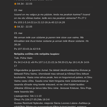
04.34
-
22.03
22. mai
Issand on mu valgus ja mu pääste, keda ma peaksin kartma? Issand
on mu elu võimas kaitse, kelle ees ma peaksin värisema? Ps 27:1
Ps 103:1-5,14-22;Lk 21:12-19;Js 40:12-14,26
04.32
-
22.05
23. mai
Ma annan teile uue südame ja panen teie sisse uue vaimu. Ma
kõrvaldan teie ihust kivise südame ja annan teile lihase südame. Hs
36:26
Ps 107:33-43;Js 42:5-9;
Nelipüha eelõhtu ehk nelipüha laupäev
Tule, Püha Vaim
Ps 34:2-4,9-11 või Ps 107:1-2,21-22;Js 59:20-21;Ap 19:1-6;Jh 14:8-
17
Kõigeväeline ja igavene Jumal, Sa täitsid ülestõusmispüha tõotuse ja
läkitasid Püha Vaimu, ühendasid maa rahvad ja hõimud Sinu kirkust
kuulutama. Vaata oma rahva peale, kes on kogunenud palves, et Sinu
Vaimu vastu võtta. Saada oma Vaim hingama meie südametesse ja
tasanda sõnade ning keelte erisused, et me ühel häälel lauldes
võiksime rõõmus ja tänus kiita Sinu nime. Jeesuse Kristuse, Sinu Poja,
meie Issanda läbi.
Lisalugemine: Srk 1:1-10
Õhtul: Ps 104:27-35;2Ms 19:3-6
Gustav Reinhold Nyländer, misjonär Sierra Leones Lääne–Aafrikas ja
piiblitõlkija (Matteuse evangeeliumi tõlkija bulomi keelde), esimene