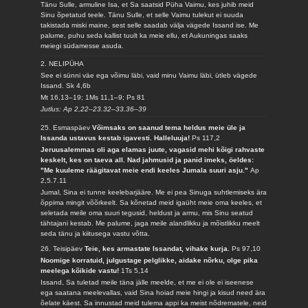
Tänu Sulle, armuline Isa, et Sa saatsid Püha Vaimu, kes juhib meid
Sinu õpetatud teele. Tänu Sulle, et selle Vaimu tulekut ei suuda
takistada miski maine, sest selle saadab välja vägede Issand ise. Me
palume, puhu seda kallist tuult ka meie ellu, et Aukuningas saaks
meiegi südamesse asuda.
2. NELIPÜHA
See ei sünni väe ega võimu läbi, vaid minu Vaimu läbi, ütleb vägede
Issand.
Sk 4,6b
Mt 16,13–19; 1Ms 11,1–9; Ps 81
Jutlus: Ap 2,22–23.32–33.36–39
25. Esmaspäev
Võimsaks on saanud tema heldus meie üle ja
Issanda ustavus kestab igavesti. Halleluuja!
Ps 117,2
Jeruusalemmas oli aga elamas juute, vagasid mehi kõigi rahvaste
keskelt, kes on taeva all. Nad jahmusid ja panid imeks, öeldes:
"Me kuuleme räägitavat meie endi keeles Jumala suuri asju."
Ap
2,5.7.11
Jumal, Sina ei tunne keelebarjääre. Me ei pea Sinuga suhtlemiseks ära
õppima mingit võõrkeelt. Sa kõnetad meid igaüht meie oma keeles, et
seletada meile oma suuri tegusid, heldust ja armu, mis Sinu seatud
tähtajani kestab. Me palume, jaga meile alandlikku ja mõistlikku meelt
seda tänu ja kiitusega vastu võtta.
26. Teisipäev
Teie, kes armastate Issandat, vihake kurja.
Ps 97,10
Noomige korratuid, julgustage pelglikke, aidake nõrku, olge pika
meelega kõikide vastu!
1Ts 5,14
Issand, Sa tuletad meile täna jälle meelde, et me ei ole ei iseenese
ega saatana meelevallas, vaid Sina hoiad meie hingi ja kisud need ära
õelate käest. Sa innustad meid tulema appi ka meist nõdrematele, neid