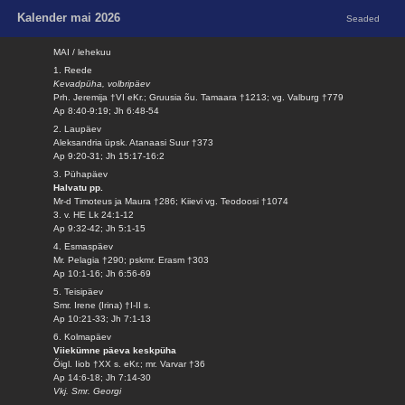
Kalender mai 2026
Seaded
MAI / lehekuu
1. Reede
Kevadpüha, volbripäev
Prh. Jeremija †VI eKr.; Gruusia õu. Tamaara †1213; vg. Valburg †779
Ap 8:40-9:19; Jh 6:48-54
2. Laupäev
Aleksandria üpsk. Atanaasi Suur †373
Ap 9:20-31; Jh 15:17-16:2
3. Pühapäev
Halvatu pp.
Mr-d Timoteus ja Maura †286; Kiievi vg. Teodoosi †1074
3. v. HE Lk 24:1-12
Ap 9:32-42; Jh 5:1-15
4. Esmaspäev
Mr. Pelagia †290; pskmr. Erasm †303
Ap 10:1-16; Jh 6:56-69
5. Teisipäev
Smr. Irene (Irina) †I-II s.
Ap 10:21-33; Jh 7:1-13
6. Kolmapäev
Viiekümne päeva keskpüha
Õigl. Iiob †XX s. eKr.; mr. Varvar †36
Ap 14:6-18; Jh 7:14-30
Vkj. Smr. Georgi