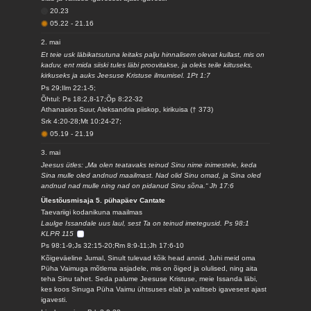
20.23
05.22
-
21.16
2. mai
Et teie usk läbikatsutuna leitaks palju hinnalisem olevat kullast, mis on
kaduv, ent mida siiski tules läbi proovitakse, ja oleks teile kiituseks,
kirkuseks ja auks Jeesuse Kristuse ilmumisel. 1Pt 1:7
Ps 29;Ilm 22:1-5;
Õhtul: Ps 18:2,8-17;Õp 8:22-32
Athanasios Suur, Aleksandria piiskop, kirikuisa († 373)
Srk 4:20-28;Mt 10:24-27;
05.19
-
21.19
3. mai
Jeesus ütles: „Ma olen teatavaks teinud Sinu nime inimestele, keda
Sina mulle oled andnud maailmast. Nad olid Sinu omad, ja Sina oled
andnud nad mulle ning nad on pidanud Sinu sõna.“ Jh 17:6
Ülestõusmisaja 5. pühapäev Cantate
Taevariigi kodanikuna maailmas
Laulge Issandale uus laul, sest Ta on teinud imetegusid. Ps 98:1
KLPR 115
Ps 98:1-9;Js 32:15-20;Rm 8:9-11;Jh 17:6-10
Kõigeväeline Jumal, Sinult tulevad kõik head annid. Juhi meid oma
Püha Vaimuga mõtlema asjadele, mis on õiged ja olulised, ning aita
teha Sinu tahet. Seda palume Jeesuse Kristuse, meie Issanda läbi,
kes koos Sinuga Püha Vaimu ühtsuses elab ja valitseb igavesest ajast
igavesti.