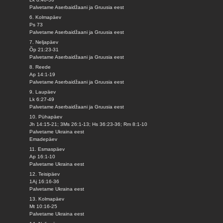
Palvetame Aserbaidžaani ja Gruusia eest
6. Kolmapäev
Ps 73
Palvetame Aserbaidžaani ja Gruusia eest
7. Neljapäev
Õp 21:23-31
Palvetame Aserbaidžaani ja Gruusia eest
8. Reede
Ap 14:1-19
Palvetame Aserbaidžaani ja Gruusia eest
9. Laupäev
Lk 6:27-49
Palvetame Aserbaidžaani ja Gruusia eest
10. Pühapäev
Jh 14:15-21; 3Ms 26:1-13; Hs 36:23-36; Rm 8:1-10
Palvetame Ukraina eest
Emadepäev
11. Esmaspäev
Ap 16:1-10
Palvetame Ukraina eest
12. Teisipäev
1Aj 16:16-36
Palvetame Ukraina eest
13. Kolmapäev
Mt 10:16-25
Palvetame Ukraina eest