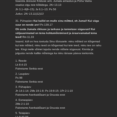
Issanda Jeesuse Kristuse arm, Jumala armastus ja Püha Vaimu
osadus olgu teie kõikidega.
2Kr 13,13
Jh 3,1–8(9–15); Js 6,1–13; Ps 56
Jutlus: 2Kr 13,11(12)13
31. Pühapäev
Kui kallid on mulle sinu mõtted, oh Jumal! Kui väga
suur on nende arv!
Ps 139,17
Oh seda Jumala rikkuse ja tarkuse ja tunnetuse sügavust! Kui
väljauurimatud on tema kohtumõistmised ja äraarvamatud tema
teed!
Rm 11,33
Issand, küll on hea toetuda Sinu tõotusele: minu mõtted on kõrgemad
kui teie mõtted, minu teed on kõrgemad kui teie teed, minu tee on rahu
tee. Kingi meile võimet tajuda nende mõtete sügavust. Kinnita ja
julgusta nende kallite mõtetega ka minu tänase päeva teekonda.
1. Reede
Lk 8:4-15
Palvetame Serbia eest
2. Laupäev
Ps 98
Palvetame Serbia eest
3. Pühapäev
Jh 14:1-14; 2Ms 19:1-8; Ps 19:8-15; 1Pt 2:1-10
Palvetame Aserbaidžaani ja Gruusia eest
4. Esmaspäev
2Ms 2:1-10
Palvetame Aserbaidžaani ja Gruusia eest
5. Teisipäev
Lk 8:40-56