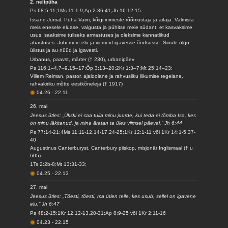
2. nelipüha
Ps 68:5-11;1Ms 11:1-9;Ap 2:36-41;Jh 16:12-15
Issand Jumal, Püha Vaim, kõigi inimeste rõõmustaja ja aitaja. Valmista
meis enesele eluase, valgusta ja pühitse meie südant, et kasvaksime
usus, saaksime tuliseks armastuses ja oleksime kannatlikud
ahastuses. Juhi meie elu ja vii meid igavesse õndsusse. Sinule olgu
ülistus ja au nüüd ja igavesti.
Urbanus, paavst, märter († 230), urbanipäev
Ps 116:1–4,7–9,15–17;Õp 3:13–20;2Kr 1:3–7;Mt 25:14–23;
Villem Reiman, pastor, ajaloolane ja rahvusliku liikumise tegelane,
rahvakiriku mõtte eestkõneleja († 1917)
04.26
-
22.11
26. mai
Jeesus ütles: „Ükski ei saa tulla minu juurde, kui teda ei tõmba Isa, kes
on minu läkitanud, ja mina äratan ta üles viimsel päeval.“ Jh 6:44
Ps 77:14-21;4Ms 11:11-12,14-17,24-25;1Kr 12:1-11 või 1Kr 14:1-5,37-
40
Augustinus Canterburyst, Canterbury piiskop, misjonär Inglismaal († u
605)
1Ts 2:2b-8;Mt 13:31-33;
04.25
-
22.13
27. mai
Jeesus ütles: „Tõesti, tõesti, ma ütlen teile, kes usub, sellel on igavene
elu.“ Jh 6:47
Ps 48:2-15;1Kr 12:12-13,20-31;Ap 8:9-25 või 1Kr 2:11-16
04.23
-
22.15