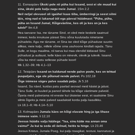
11. Esmaspäev
Ükski pole nii püha kui Issand, sest ei ole muud kui
sina, ükski pole kalju nagu meie Jumal.
1Sm 2,2
Neil neljal olevusel oli igaühel kuus tiiba, ümberringi ja seest silmi
täis, ning nad ei lakanud ööl ega päeval hüüdmast: "Püha, püha,
püha on Issand Jumal, Kõigeväeline, kes oli ja kes on ja kes
tuleb!"
Ilm 4,8
Hea taevane Isa, me täname Sind, et oled meie keskele saatnud
inimesi, keda innukuse pärast Sinu sõna kuulutada nimetame
pühadeks. Aga me täname, et Sina ise oled kõige pühaduse suurim
allikas, meie kalju, millele võime oma usuhoone kindlalt rajada. Tänu
Sulle, et kogu maailma, nii taeva kui maa olendid kiidavad Sinu
pühadust ja aulisust, kelle käes on minevik, olevik ja tulevik. Issand,
võta ka mind vastu sellesse pühade koori!
Mk 1,32–39; Hb 4,1–13
12. Teisipäev
Issand on kaldunud nende palve poole, kes on tehtud
puupaljaks, ega ole põlanud nende palvet.
Ps 102,18
Õige inimese vägev palve suudab palju.
Jk 5,16
Issand, Sa näed, kuidas patu paelad seovad meid käsist ja jalust.
Tänu Sulle, et kuuled ja paned tähele ka kõige väetimate palveid.
Õpeta meid palvetama nii eneste kui üksteise eest, et saaksime Sinu
silmis õigeks ja meie palved saadaksid korda palju kasulikku.
Lk 18,1–8; Hb 4,14–5,10
13. Kolmapäev
Jumala käes on kõigi elavate hing ja iga lihase
inimese vaim.
Ii 12,10
Jeesus hüüdis valju häälega: "Isa, sinu kätte ma annan oma
vaimu!" Ja kui ta seda oli öelnud, heitis ta hinge.
Lk 23,46
Jeesus Kristus, Jumala Poeg, kui palju traagikat, teotusi, kannatusi ja