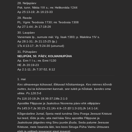
28. Neljapäev
Psk. tunn. Nikita †IX s.; mr. Helikoniida †244
Ap 25:13-19; Jh 16:23-33
29. Reede
PL. Vgmr. Teodosia †730; mr. Teodosia †308
Ap 27:1-44; Jh 17:18-26
30. Laupäev
Vanemate lp., surnute mäl. Vg. Iisak †383; p. Makriina †IV s.
Ap 28:1-31; Jh 21:15-25 (lp.)
1Ts 4:13-17; Jh 5:24-30 (uinunud)
31. Pühapäev
NELIPÜHI, 50. PÄEV, KOLMAINUPÜHA
Ap. Erm † I s.; mr. Ermi †130
HE Jh 20:19-23
Ap 2:1-11; Jh 7:37-52, 8:12
1. mai
Kes silmaveega külvavad, lõikavad hõiskamisega. Kes minnes kõnnib
nuttes, kui ta külviseemet kannab, see tuleb ja hõiskab, kandes oma
vihke. Ps 126:5-6
Ps 116:10-19;Jh 18:36-37;1Ms 2:1-3
Apostlite Filippuse ja Jaakobus Noorema päev ehk viilipipäev
Ps 145:3-7;Js 30:15–21;1Kr 4:9–15 (Ef 1:3-10);Jh 14:1-14;
Kõigeväeline Jumal, õpeta meid tundma Sinu Poega Jeesust Kristust
kui teed, tõde ja elu, aita meil käia Sinu apostlite Filippuse ja
Jaakobuse jälgedes ning Sinu juurde jõuda. Seda palume Jeesuse
Kristuse, meie Issanda läbi, kes koos Sinuga Püha Vaimu ühtsuses
elab ja valitseb igavesest ajast igavesti.