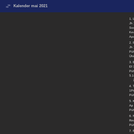
Kalender mai 2021
1. 
Jh 
So
Ke
Apo
2.
Jh 
Püh
Ühi
3.
Ef 
Püh
5.1
4. 
1Pt
Püh
5.
Ap 
Püh
6. 
Rm
Püh
7.