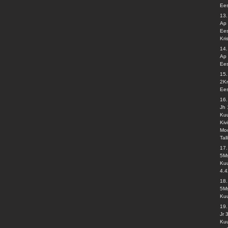
Ees
13.
Ap 
Ees
Kri
14
Ap 
Ees
15
2Kr
Ees
16
Jh 
Kuu
Kiv
Moo
Tal
17
5Ms
Kuu
4.4
18.
5Ms
Kuu
19
Jr 
Kuu