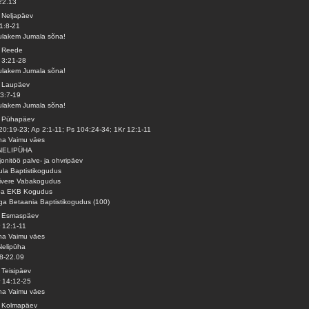
22.13
 Neljapäev
1:8-21
lakem Jumala sõna!
. Reede
 3:21-28
lakem Jumala sõna!
. Laupäev
3:7-19
lakem Jumala sõna!
. Pühapäev
20:19-23; Ap 2:1-11; Ps 104:24-34; 1Kr 12:1-11
ha Vaimu väes
 NELIPÜHA
jonitöö palve- ja ohvripäev
ula Baptistikogudus
ivere Vabakogudus
pa EKB Kogudus
ga Betaania Baptistikogudus (100)
. Esmaspäev
 12:1-11
ha Vaimu väes
Nelipüha
8-22.09
 Teisipäev
 14:12-25
ha Vaimu väes
. Kolmapäev