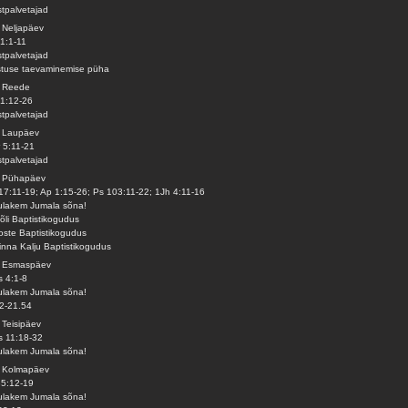
tpalvetajad
 Neljapäev
1:1-11
tpalvetajad
stuse taevaminemise püha
. Reede
1:12-26
tpalvetajad
. Laupäev
 5:11-21
tpalvetajad
. Pühapäev
17:11-19; Ap 1:15-26; Ps 103:11-22; 1Jh 4:11-16
lakem Jumala sõna!
iõli Baptistikogudus
ste Baptistikogudus
linna Kalju Baptistikogudus
. Esmaspäev
 4:1-8
lakem Jumala sõna!
2-21.54
 Teisipäev
 11:18-32
lakem Jumala sõna!
. Kolmapäev
35:12-19
lakem Jumala sõna!