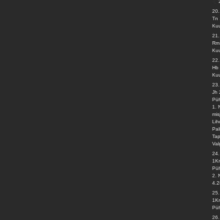
20.
Tn 
Kuu
21
Rm
Kuu
22
Hb 
Kuu
23
Jh 
Pü
1.
mis
Lih
Pal
Ta
Val
24
1Kr
Pü
2. 
4.2
25.
1Kr
Pü
26