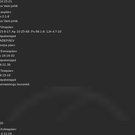
14:15-21
a Vaim juhib
Laupäev
 2:1-8
a Vaim juhib
 Pühapäev
15:9-17; Ap 10:25-48; Ps 98:1-9; 1Jh 4:7-10
tpalvetajad
ADEPÄEV
roopa päev
. Esmaspäev
s 18:16-33
tpalvetajad
8-21.38
 Teisipäev
9:15-19
tpalvetajad
nematekogu koosolek
.00
. Kolmapäev
 4:12-19