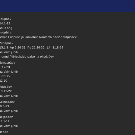
Laupäev
14:1-12
odus aeg
vadpüha
stlite Filippuse ja Jaakobus Noorema päev e viilipipäev
 Pühapäev
15:1-8; Ap 9:26-31; Ps 22:26-32; 1Jh 3:18-24
a Vaim juhib
nenud Piibliseltside palve- ja ohvripäev
 Esmaspäev
1:17-23
a Vaim juhib
6-21.22
22.50
Teisipäev
 3:13-22
a Vaim juhib
 Kolmapäev
8:4-13
a Vaim juhib
Neljapäev
 8:1-17
a Vaim juhib
 Reede