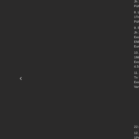
Jh 
Püh
8. 
1Tm
Püh
9.
Jh 
Ees
EM
Eu
10
1M
Ees
4.5
11.
Tn 
Ees
Va
22
12
1Pt