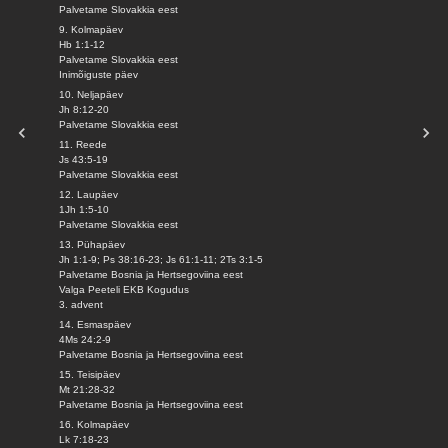
Palvetame Slovakkia eest
9. Kolmapäev
Hb 1:1-12
Palvetame Slovakkia eest
Inimõiguste päev
10. Neljapäev
Jh 8:12-20
Palvetame Slovakkia eest
11. Reede
Js 43:5-19
Palvetame Slovakkia eest
12. Laupäev
1Jh 1:5-10
Palvetame Slovakkia eest
13. Pühapäev
Jh 1:1-9; Ps 38:16-23; Js 61:1-11; 2Ts 3:1-5
Palvetame Bosnia ja Hertsegoviina eest
Valga Peeteli EKB Kogudus
3. advent
14. Esmaspäev
4Ms 24:2-9
Palvetame Bosnia ja Hertsegoviina eest
15. Teisipäev
Mt 21:28-32
Palvetame Bosnia ja Hertsegoviina eest
16. Kolmapäev
Lk 7:18-23