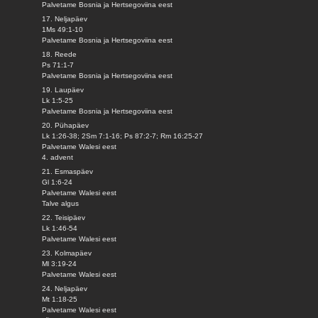
Palvetame Bosnia ja Hertsegoviina eest
17. Neljapäev
1Ms 49:1-10
Palvetame Bosnia ja Hertsegoviina eest
18. Reede
Ps 71:1-7
Palvetame Bosnia ja Hertsegoviina eest
19. Laupäev
Lk 1:5-25
Palvetame Bosnia ja Hertsegoviina eest
20. Pühapäev
Lk 1:26-38; 2Sm 7:1-16; Ps 87:2-7; Rm 16:25-27
Palvetame Walesi eest
4. advent
21. Esmaspäev
Gl 1:6-24
Palvetame Walesi eest
Talve algus
22. Teisipäev
Lk 1:46-54
Palvetame Walesi eest
23. Kolmapäev
Ml 3:19-24
Palvetame Walesi eest
24. Neljapäev
Mt 1:18-25
Palvetame Walesi eest