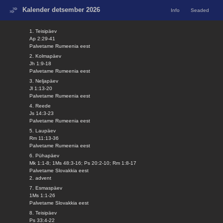
Kalender detsember 2026
Info
Seaded
1. Teisipäev
Ap 2:29-41
Palvetame Rumeenia eest
2. Kolmapäev
Jh 1:9-18
Palvetame Rumeenia eest
3. Neljapäev
Jl 1:13-20
Palvetame Rumeenia eest
4. Reede
Js 14:3-23
Palvetame Rumeenia eest
5. Laupäev
Rm 11:13-36
Palvetame Rumeenia eest
6. Pühapäev
Mk 1:1-8; 1Ms 48:3-16; Ps 20:2-10; Rm 1:8-17
Palvetame Slovakkia eest
2. advent
7. Esmaspäev
1Ms 1:1-26
Palvetame Slovakkia eest
8. Teisipäev
Ps 33:4-22