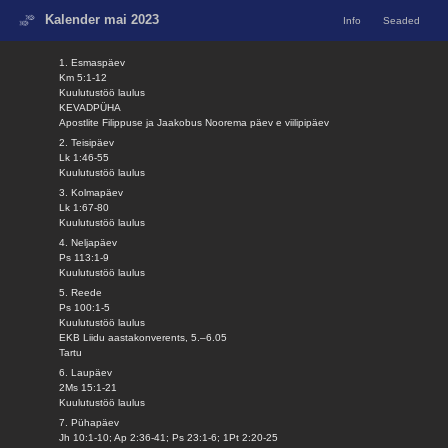
Kalender mai 2023
Info
Seaded
1. Esmaspäev
Km 5:1-12
Kuulutustöö laulus
KEVADPÜHA
Apostlite Filippuse ja Jaakobus Noorema päev e viilipipäev
2. Teisipäev
Lk 1:46-55
Kuulutustöö laulus
3. Kolmapäev
Lk 1:67-80
Kuulutustöö laulus
4. Neljapäev
Ps 113:1-9
Kuulutustöö laulus
5. Reede
Ps 100:1-5
Kuulutustöö laulus
EKB Liidu aastakonverents, 5.–6.05
Tartu
6. Laupäev
2Ms 15:1-21
Kuulutustöö laulus
7. Pühapäev
Jh 10:1-10; Ap 2:36-41; Ps 23:1-6; 1Pt 2:20-25