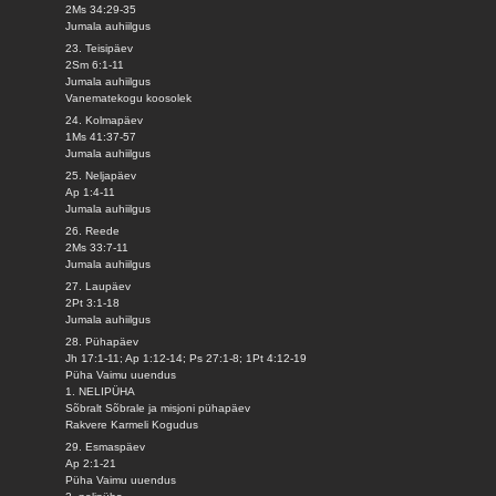
2Ms 34:29-35
Jumala auhiilgus
23. Teisipäev
2Sm 6:1-11
Jumala auhiilgus
Vanematekogu koosolek
24. Kolmapäev
1Ms 41:37-57
Jumala auhiilgus
25. Neljapäev
Ap 1:4-11
Jumala auhiilgus
26. Reede
2Ms 33:7-11
Jumala auhiilgus
27. Laupäev
2Pt 3:1-18
Jumala auhiilgus
28. Pühapäev
Jh 17:1-11; Ap 1:12-14; Ps 27:1-8; 1Pt 4:12-19
Püha Vaimu uuendus
1. NELIPÜHA
Sõbralt Sõbrale ja misjoni pühapäev
Rakvere Karmeli Kogudus
29. Esmaspäev
Ap 2:1-21
Püha Vaimu uuendus