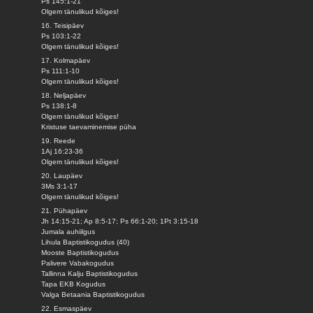
Ps 145:1-21
Olgem tänulikud kõiges!
16. Teisipäev
Ps 103:1-22
Olgem tänulikud kõiges!
17. Kolmapäev
Ps 111:1-10
Olgem tänulikud kõiges!
18. Neljapäev
Ps 138:1-8
Olgem tänulikud kõiges!
Kristuse taevaminemise püha
19. Reede
1Aj 16:23-36
Olgem tänulikud kõiges!
20. Laupäev
3Ms 3:1-17
Olgem tänulikud kõiges!
21. Pühapäev
Jh 14:15-21; Ap 8:5-17; Ps 66:1-20; 1Pt 3:15-18
Jumala auhiilgus
Lihula Baptistikogudus (40)
Mooste Baptistikogudus
Palivere Vabakogudus
Tallinna Kalju Baptistikogudus
Tapa EKB Kogudus
Valga Betaania Baptistikogudus
22. Esmaspäev