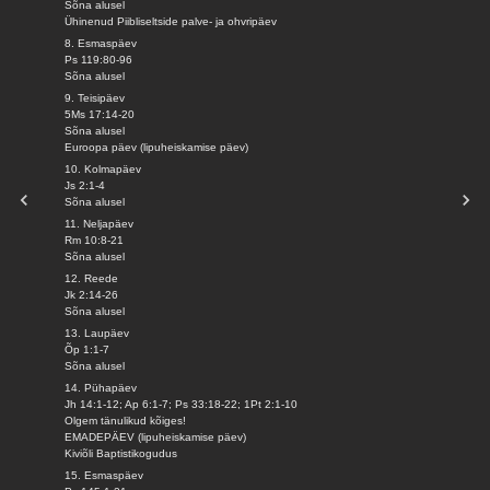
Sõna alusel
Ühinenud Piibliseltside palve- ja ohvripäev
8. Esmaspäev
Ps 119:80-96
Sõna alusel
9. Teisipäev
5Ms 17:14-20
Sõna alusel
Euroopa päev (lipuheiskamise päev)
10. Kolmapäev
Js 2:1-4
Sõna alusel
11. Neljapäev
Rm 10:8-21
Sõna alusel
12. Reede
Jk 2:14-26
Sõna alusel
13. Laupäev
Õp 1:1-7
Sõna alusel
14. Pühapäev
Jh 14:1-12; Ap 6:1-7; Ps 33:18-22; 1Pt 2:1-10
Olgem tänulikud kõiges!
EMADEPÄEV (lipuheiskamise päev)
Kiviõli Baptistikogudus
15. Esmaspäev