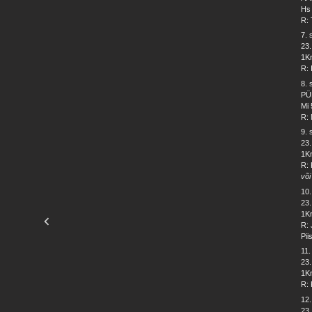
Hs 
R: 
7.
23
1Kr
R: 
8.
PÜ
Mi 
R: 
9.
23
1Kr
R: 
või
10
23.
1Kr
R: 
Pii
11
23.
1Kr
R: 
12
23.