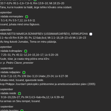
33:7–9;Ps 95:1–2,6–7,8–9; Rm 13:8–10; Mt 18:15–20
Täna, kui te kuulete ta häält, ärge tehke kõvaks oma südant.
 september
. nädala esmaspäev
 5:1-8; Ps 5:5-7,12; Lk 6:6-11
Issand, juhata mind oma õigluses.
 september
HIMA NEITSI MAARJA SÜNNIPÄEV (USSIMAARJAPÄEV), KIRIKUPÜHA
5:1–4a või Rm 8:28–30; Ps 12:6ab,6cd; Mt 1:1–16,18–23 või Mt 1:18–23
Mu hing ilutseb Jumalas, Tema on minu päästja.
 september
. nädala kolmapäev
 7:25–31; Ps 45:11–12,14–15,16–17; Lk 6:20–26
Kuule, tütar, ja vaata ning pööra oma kõrv.
 v: p. Pedro Claver, preester
. september
 nädala neljapäev
 8:1b-7,11-13; Ps 139:1bc-3,13-14abc,23-24; Lk 6:27-38
Juhata mind, Issand, igavesele teele.
skop Philippe Jourdan’i piiskopiks pühitsemine ja ametisseseadmise päev (2005)
. september
 nädala reede
 9:16–19,22b-27; Ps 84:3,4,5–6ab+8a,12; Lk 6:39–42
Kui armas on Sinu tempel, Issand.
. september
 nädala laupäev