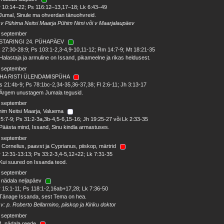
 10:14–22; Ps 116:12–13,17–18; Lk 6:43–49
Jumal, Sinule ma ohverdan tänuohvreid.
 v Pühima Neitsi Maarja Pühim Nimi või v Maarjalaupäev
. september
STARINGI 24. PÜHAPÄEV
 27:30-28:9; Ps 103:1-2,3-4,9-10,11-12; Rm 14:7-9; Mt 18:21-35
Halastaja ja armuline on Issand, pikameelne ja rikas heldusest.
. september
HA RISTI ÜLENDAMISPÜHA
 21:4b-9; Ps 78:1bc-2,34-35,36-37,38; Fl 2:6-11; Jh 3:13-17
 Ärgem unustagem Jumala tegusid.
. september
im Neitsi Maarja, Valuema
5:7-9; Ps 31:2-3a,3b-4,5-6,15-16; Jh 19:25-27 või Lk 2:33-35
Päästa mind, Issand, Sinu kindla armastuses.
. september
 Cornelius, paavst ja Cyprianus, piiskop, märtrid
 12:31-13:13; Ps 33:2-3,4-5,12+22; Lk 7:31-35
Kui suured on Issanda teod.
. september
 nädala neljapäev
 15:1-11; Ps 118:1-2,16ab+17,28; Lk 7:36-50
Tänage Issanda, sest Tema on hea.
 v: p. Roberto Bellarmino, piiskop ja Kiriku doktor
. september
4. nädala reede