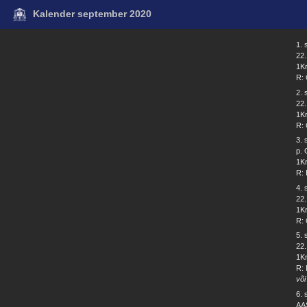
Kalender september 2020
1.
22.
1Kr
R: 
2.
22
1Kr
R: 
3.
p. 
1Kr
R: 
4.
22.
1Kr
R: 
5.
22.
1Kr
R: 
või
6.
AA