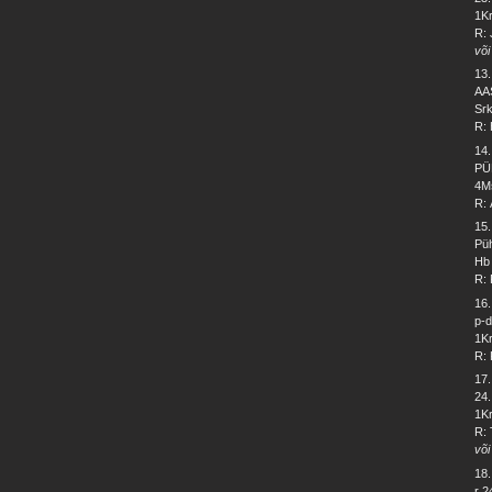
1Kr
R: 
või
13
AA
Srk
R: 
14
PÜ
4Ms
R:
15
Püh
Hb 
R: 
16
p-d
1Kr
R: 
17
24.
1Kr
R: 
või
18
r 2