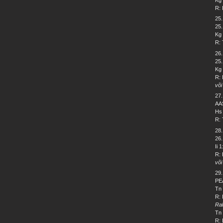
R: 
25
25.
Kg 
R: 
26
25.
Kg 
R: 
või
27
AA
Hs 
R: 
28
26
Ii 
R: 
või
29
PE
Tn 
R: 
Ra
Tn 
R: 