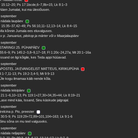
 15:12–20; Ps 17:1bcde,6–7,8b+15; Lk 8:1–3
Näen Jumalat, kui ma ülestõusen.
. september
 nädala laupäev
 15:35–37,42–49; Ps 56:10,11–12,13–14; Lk 8:4–15
Ma kõnnin Jumala ees eluvalguses.
 v p. Januarius, piiskop ja märter või v Maarjalaupäev
. september
STARINGI 25. PÜHAPÄEV
55:6–9; Ps 145:2–3,8–9,17–18; Fl 1:20c-24,27a; Mt 20:1–16a
Issand on ligi kõigile, kes Teda appi hüüavad.
. september
 APOSTEL JA EVANGELIST MATTEUS, KIRIKUPÜHA
4:1-7,11-13; Ps 19:2-3,4-5; Mt 9:9-13
Üle kogu ilmamaa käib nende kõla.
. september
 nädala teisipäev
 21:1–6,10–13; Ps 119:1+27,30+34,35+44; Lk 8:19–21
Lase mind käia, Issand, Sinu käskude jalgrajal.
. september
trelcina p. Pio, preester
30:5-9; Ps 119:29+72,89+101,104+163; Lk 9:1-6
Sinu sõna on mu teel valguseks.
. september
 nädala neljapäev
1:2–11; Ps 90:3–4,5–6,12–13,14+17; Lk 9:7–9