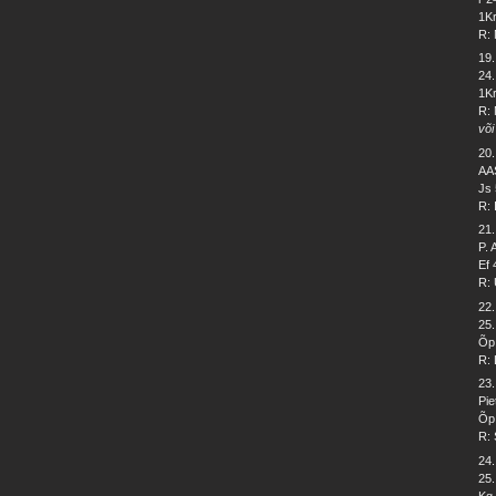
1Kr
R: 
19
24.
1Kr
R: 
või
20
AA
Js 
R: 
21
P.
Ef 
R: 
22
25.
Õp
R: 
23
Pie
Õp 
R: 
24
25.
Kg 