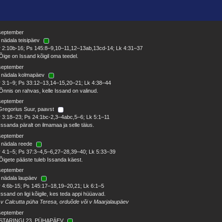
 september
 nädala teisipäev
 2:10b-16; Ps 145:8–9,10–11,12–13ab,13cd-14; Lk 4:31–37
Õige on Issand kõigil oma teedel.
 september
. nädala kolmapäev
 3:1–9; Ps 33:12–13,14–15,20–21; Lk 4:38–44
Õnnis on rahvas, kelle Issand on valinud.
 september
Gregorius Suur, paavst
 3:18–23; Ps 24:1bc-2,3–4abc,5–6; Lk 5:1–11
Issanda päralt on ilmamaa ja selle täius.
 september
 nädala reede
 4:1–5; Ps 37:3–4,5–6,27–28,39–40; Lk 5:33–39
Õigete pääste tuleb Issanda käest.
 september
 nädala laupäev
 4:6b-15; Ps 145:17–18,19–20,21; Lk 6:1–5
Issand on ligi kõigile, kes teda appi hüüavad.
 v Calcutta püha Teresa, orduõde või v Maarjalaupäev
 september
STARINGI 23. PÜHAPÄEV