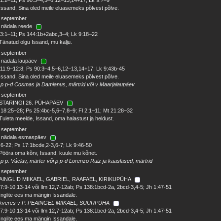
Issand, Sina oled meile eluasemeks põlvest põlve.
. september
 nädala reede
3:1–11; Ps 144:1b+2abc,3–4; Lk 9:18–22
Tänatud olgu Issand, mu kalju.
. september
 nädala laupäev
11:9–12:8; Ps 90:3–4,5–6,12–13,14+17; Lk 9:43b-45
Issand, Sina oled meile eluasemeks põlvest põlve.
 p p-d Cosmas ja Damianus, märtrid või v Maarjalaupäev
. september
STARINGI 26. PÜHAPÄEV
18:25–28; Ps 25:4bc-5,6–7,8–9; Fl 2:1–11; Mt 21:28–32
Tuleta meelde, Issand, oma halastust ja heldust.
. september
. nädala esmaspäev
1:6-22; Ps 17:1bcde,2-3,6-7; Lk 9:46-50
Pööra oma kõrv, Issand, kuule mu kõnet.
 p p. Václav, märter või p p-d Lorenzo Ruiz ja kaaslased, märtrid
. september
AINGLID MIIKAEL, GABRIEL, RAAFAEL, KIRIKUPÜHA
7:9-10,13-14 või Ilm 12,7-12ab; Ps 138:1bcd-2a, 2bcd-3,4-5; Jh 1:47-51
Inglite ees ma mängin Issandale.
kveres v P. PEAINGEL MIIKAEL, SUURPÜHA
7:9-10,13-14 või Ilm 12,7-12ab; Ps 138:1bcd-2a, 2bcd-3,4-5; Jh 1:47-51
Inglite ees ma mängin Issandale.